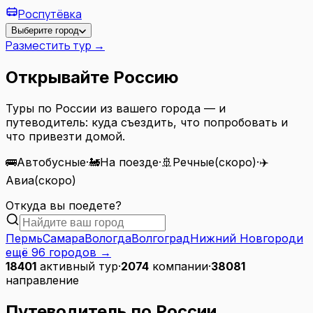
Роспутёвка
Выберите город
Разместить тур →
Открывайте Россию
Туры по России из вашего города — и
путеводитель: куда съездить, что попробовать и
что привезти домой.
🚌
Автобусные
·
🚂
На поезде
·
🚢
Речные
(скоро)
·
✈️
Авиа
(скоро)
Откуда вы поедете?
Пермь
Самара
Вологда
Волгоград
Нижний Новгород
и
ещё
96
городов
→
18401
активный тур
·
2074
компании
·
38081
направление
Путеводитель по России