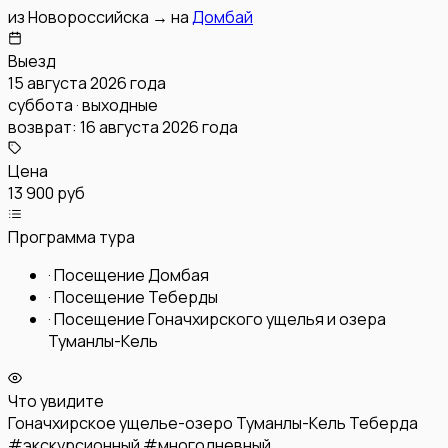
из
Новороссийска
→
на
Домбай
Выезд
15 августа 2026 года
суббота · выходные
возврат:
16 августа 2026 года
Цена
13 900 руб
Программа тура
·
Посещение Домбая
·
Посещение Теберды
·
Посещение Гоначхирского ущелья и озера
Туманлы-Кель
Что увидите
Гоначхирское ущелье-озеро Туманлы-Кель
Теберда
#
экскурсионный
#
многодневный