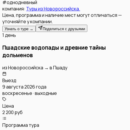
#
однодневный
компания:
Туры из Новороссийска.
Цена, программа и наличие мест могут отличаться —
уточняйте у компании.
Узнать о туре →
Поделиться с друзьями
1 день
Пшадские водопады и древние тайны
дольменов
из
Новороссийска
→
в
Пшаду
Выезд
9 августа 2026 года
воскресенье · выходные
Цена
2 200 руб
Программа тура