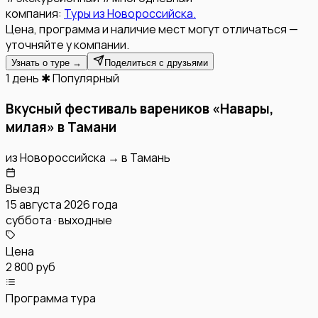
компания:
Туры из Новороссийска.
Цена, программа и наличие мест могут отличаться —
уточняйте у компании.
Узнать о туре →
Поделиться с друзьями
1 день
✱ Популярный
Вкусный фестиваль вареников «Навары,
милая» в Тамани
из
Новороссийска
→
в
Тамань
Выезд
15 августа 2026 года
суббота · выходные
Цена
2 800 руб
Программа тура