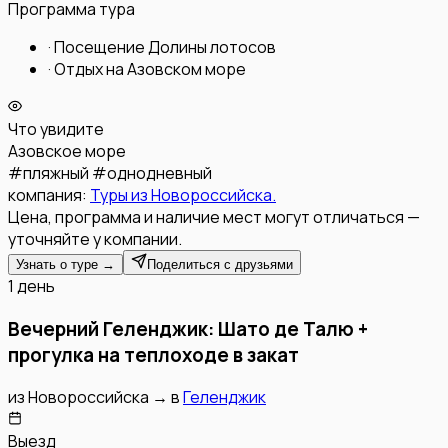
Программа тура
·
Посещение Долины лотосов
·
Отдых на Азовском море
Что увидите
Азовское море
#
пляжный
#
однодневный
компания:
Туры из Новороссийска.
Цена, программа и наличие мест могут отличаться —
уточняйте у компании.
Узнать о туре →
Поделиться с друзьями
1 день
Вечерний Геленджик: Шато де Талю +
прогулка на теплоходе в закат
из
Новороссийска
→
в
Геленджик
Выезд