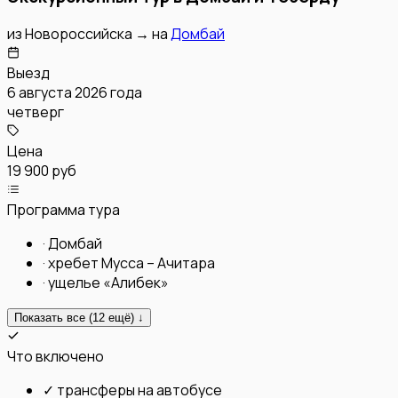
из
Новороссийска
→
на
Домбай
Выезд
6 августа 2026 года
четверг
Цена
19 900 руб
Программа тура
·
Домбай
·
хребет Мусса – Ачитара
·
ущелье «Алибек»
Показать все (
12
ещё) ↓
Что включено
✓
трансферы на автобусе