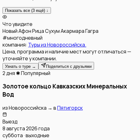
Показать все (
3
ещё) ↓
Что увидите
Новый Афон
Рица
Сухум
Акармара
Гагра
#
многодневный
компания:
Туры из Новороссийска.
Цена, программа и наличие мест могут отличаться —
уточняйте у компании.
Узнать о туре →
Поделиться с друзьями
2 дня
✱ Популярный
Золотое кольцо Кавказских Минеральных
Вод
из
Новороссийска
→
в
Пятигорск
Выезд
8 августа 2026 года
суббота · выходные