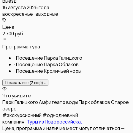
Выезд
16 августа 2026 года
воскресенье · выходные
Цена
2 700 руб
Программа тура
·
Посещение Парка Галицкого
·
Посещение Парка Облаков
·
Посещение Кроличьей норы
Показать все (
2
ещё) ↓
Что увидите
Парк Галицкого
Амфитеатр воды
Парк облаков
Старое
озеро
#
экскурсионный
#
однодневный
компания:
Туры из Новороссийска.
Цена, программа и наличие мест могут отличаться —