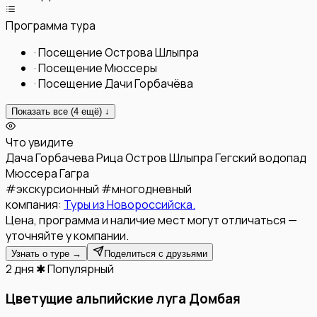
Программа тура
·
Посещение Острова Шлыпра
·
Посещение Мюссеры
·
Посещение Дачи Горбачёва
Показать все (
4
ещё) ↓
Что увидите
Дача Горбачева
Рица
Остров Шлыпра
Гегский водопад
Мюссера
Гагра
#
экскурсионный
#
многодневный
компания:
Туры из Новороссийска.
Цена, программа и наличие мест могут отличаться —
уточняйте у компании.
Узнать о туре →
Поделиться с друзьями
2 дня
✱ Популярный
Цветущие альпийские луга Домбая