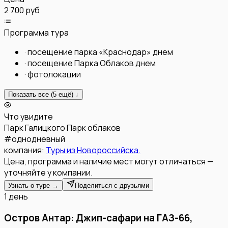
2 700 руб
Программа тура
·
посещение парка «Краснодар» днем
·
посещение Парка Облаков днем
·
фотолокации
Показать все (
5
ещё) ↓
Что увидите
Парк Галицкого
Парк облаков
#
однодневный
компания:
Туры из Новороссийска.
Цена, программа и наличие мест могут отличаться —
уточняйте у компании.
Узнать о туре →
Поделиться с друзьями
1 день
Остров Антар: Джип-сафари на ГАЗ-66,