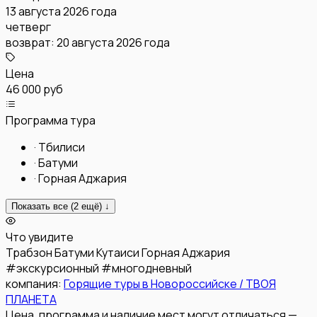
13 августа 2026 года
четверг
возврат:
20 августа 2026 года
Цена
46 000 руб
Программа тура
·
Тбилиси
·
Батуми
·
Горная Аджария
Показать все (
2
ещё) ↓
Что увидите
Трабзон
Батуми
Кутаиси
Горная Аджария
#
экскурсионный
#
многодневный
компания:
Горящие туры в Новороссийске / ТВОЯ
ПЛАНЕТА
Цена, программа и наличие мест могут отличаться —