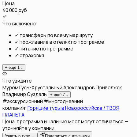
Цена
40 000 руб
Что включено
✓
трансферы по всему маршруту
✓
проживание в отелях по программе
✓
питание по программе
✓
страховка
+ ещё
1
↓
Что увидите
Муром
Гусь-Хрустальный
Александров
Приволжск
Владимир
Суздаль
+ ещё
7
↓
#
экскурсионный
#
многодневный
компания:
Горящие туры в Новороссийске / ТВОЯ
ПЛАНЕТА
Цена, программа и наличие мест могут отличаться —
уточняйте у компании.
Узнать о туре →
Поделиться с друзьями