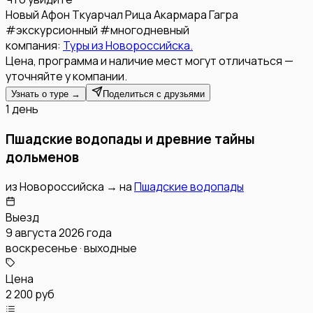
Новый Афон
Ткуарчал
Рица
Акармара
Гагра
#
экскурсионный
#
многодневный
компания:
Туры из Новороссийска.
Цена, программа и наличие мест могут отличаться —
уточняйте у компании.
Узнать о туре →
Поделиться с друзьями
1 день
Пшадские водопады и древние тайны
дольменов
из
Новороссийска
→
на
Пшадские водопады
Выезд
9 августа 2026 года
воскресенье · выходные
Цена
2 200 руб