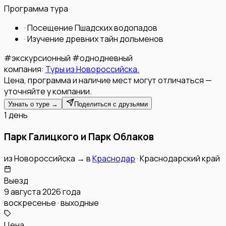
Программа тура
·
Посещение Пшадских водопадов
·
Изучение древних тайн дольменов
#
экскурсионный
#
однодневный
компания:
Туры из Новороссийска.
Цена, программа и наличие мест могут отличаться —
уточняйте у компании.
Узнать о туре →
Поделиться с друзьями
1 день
Парк Галицкого и Парк Облаков
из
Новороссийска
→
в
Краснодар
·
Краснодарский край
Выезд
9 августа 2026 года
воскресенье · выходные
Цена