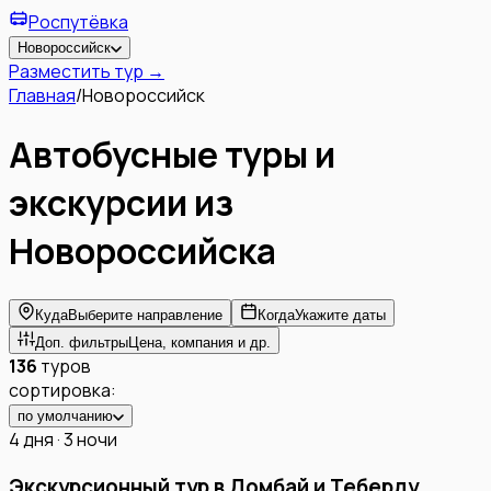
Роспутёвка
Новороссийск
Разместить тур →
Главная
/
Новороссийск
Автобусные туры и
экскурсии из
Новороссийска
Куда
Выберите направление
Когда
Укажите даты
Доп. фильтры
Цена, компания и др.
136
туров
сортировка:
по умолчанию
4 дня · 3 ночи
Экскурсионный тур в Домбай и Теберду