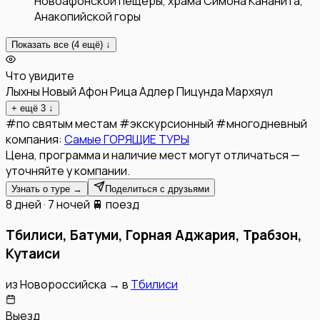
Новоафонской пещеры, храма Симона Кананита,
Анакопийской горы
Показать все (
4
ещё) ↓
Что увидите
Лыхны
Новый Афон
Рица
Адлер
Пицунда
Мархяул
+ ещё
3
↓
#
по святым местам
#
экскурсионный
#
многодневный
компания:
Самые ГОРЯЩИЕ ТУРЫ
Цена, программа и наличие мест могут отличаться —
уточняйте у компании.
Узнать о туре →
Поделиться с друзьями
8 дней · 7 ночей
🚆 поезд
Тбилиси, Батуми, Горная Аджария, Трабзон,
Кутаиси
из
Новороссийска
→
в
Тбилиси
Выезд