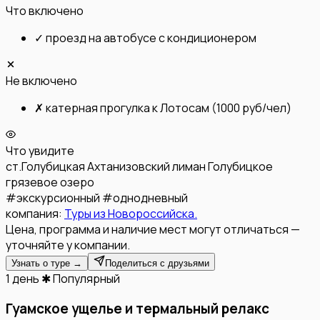
Что включено
✓
проезд на автобусе с кондиционером
Не включено
✗
катерная прогулка к Лотосам (1000 руб/чел)
Что увидите
ст.Голубицкая
Ахтанизовский лиман
Голубицкое
грязевое озеро
#
экскурсионный
#
однодневный
компания:
Туры из Новороссийска.
Цена, программа и наличие мест могут отличаться —
уточняйте у компании.
Узнать о туре →
Поделиться с друзьями
1 день
✱ Популярный
Гуамское ущелье и термальный релакс