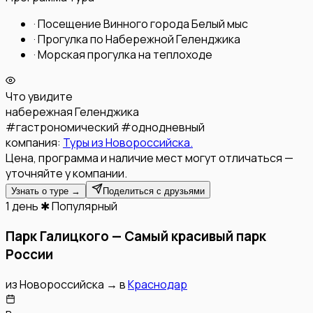
·
Посещение Винного города Белый мыс
·
Прогулка по Набережной Геленджика
·
Морская прогулка на теплоходе
Что увидите
набережная Геленджика
#
гастрономический
#
однодневный
компания:
Туры из Новороссийска.
Цена, программа и наличие мест могут отличаться —
уточняйте у компании.
Узнать о туре →
Поделиться с друзьями
1 день
✱ Популярный
Парк Галицкого — Самый красивый парк
России
из
Новороссийска
→
в
Краснодар