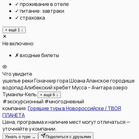
✓
проживание в отеле
✓
питание: завтраки
✓
страховка
+ ещё
1
↓
Не включено
✗
входные билеты
Что увидите
ущелье реки Гоначхир
гора Шоана
Аланское городище
водопад Алибекский
хребет Мусса – Ачитара
озеро
Туманлы-Кель
+ ещё
6
↓
#
экскурсионный
#
многодневный
компания:
Горящие туры в Новороссийске / ТВОЯ
ПЛАНЕТА
Цена, программа и наличие мест могут отличаться —
уточняйте у компании.
Узнать о туре →
Поделиться с друзьями