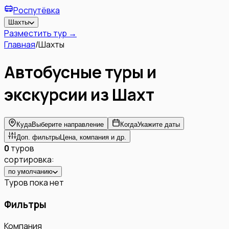
Роспутёвка
Шахты
Разместить тур →
Главная
/
Шахты
Автобусные туры и
экскурсии из
Шахт
Куда
Выберите направление
Когда
Укажите даты
Доп. фильтры
Цена, компания и др.
0
туров
сортировка:
по умолчанию
Туров пока нет
Фильтры
Компания