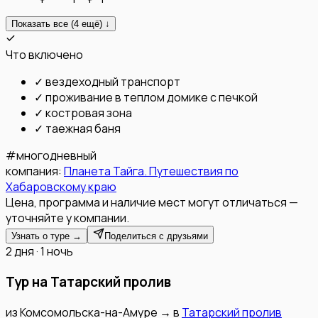
Показать все (
4
ещё) ↓
Что включено
✓
вездеходный транспорт
✓
проживание в теплом домике с печкой
✓
костровая зона
✓
таежная баня
#
многодневный
компания:
Планета Тайга. Путешествия по
Хабаровскому краю
Цена, программа и наличие мест могут отличаться —
уточняйте у компании.
Узнать о туре →
Поделиться с друзьями
2 дня · 1 ночь
Тур на Татарский пролив
из
Комсомольска-на-Амуре
→
в
Татарский пролив