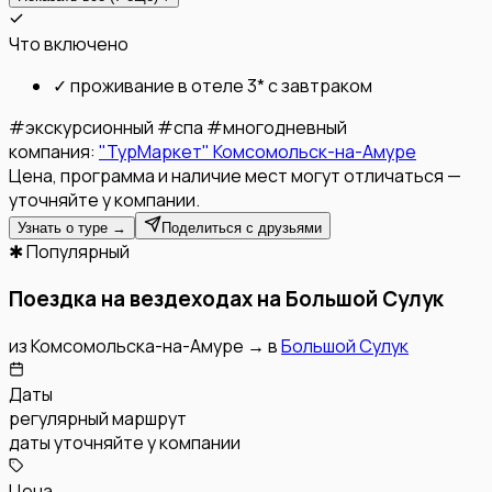
Что включено
✓
проживание в отеле 3* с завтраком
#
экскурсионный
#
спа
#
многодневный
компания:
"ТурМаркет" Комсомольск-на-Амуре
Цена, программа и наличие мест могут отличаться —
уточняйте у компании.
Узнать о туре →
Поделиться с друзьями
✱ Популярный
Поездка на вездеходах на Большой Сулук
из
Комсомольска-на-Амуре
→
в
Большой Сулук
Даты
регулярный маршрут
даты уточняйте у компании
Цена