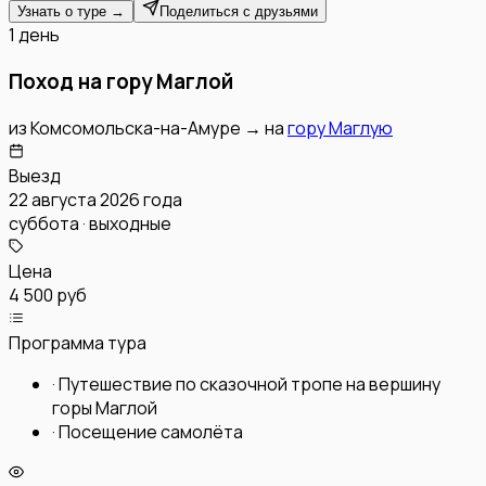
Узнать о туре →
Поделиться с друзьями
1 день
Поход на гору Маглой
из
Комсомольска-на-Амуре
→
на
гору Маглую
Выезд
22 августа 2026 года
суббота · выходные
Цена
4 500 руб
Программа тура
·
Путешествие по сказочной тропе на вершину
горы Маглой
·
Посещение самолёта