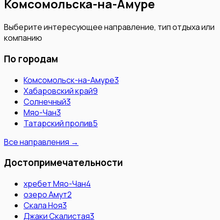
Комсомольска-на-Амуре
Выберите интересующее направление, тип отдыха или
компанию
По городам
Комсомольск-на-Амуре
3
Хабаровский край
9
Солнечный
3
Мяо-Чан
3
Татарский пролив
5
Все направления →
Достопримечательности
хребет Мяо-Чан
4
озеро Амут
2
Скала Ноя
3
Джаки Скалистая
3