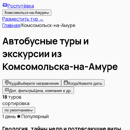
Роспутёвка
Комсомольск-на-Амуре
Разместить тур →
Главная
/
Комсомольск-на-Амуре
Автобусные туры и
экскурсии из
Комсомольска-на-Амуре
Куда
Выберите направление
Когда
Укажите даты
Доп. фильтры
Цена, компания и др.
18
туров
сортировка:
по умолчанию
1 день
✱ Популярный
Геология, тайны недр и потрясающие виды