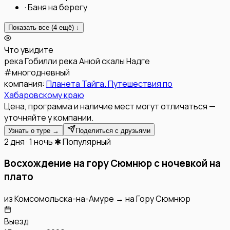
·
Баня на берегу
Показать все (
4
ещё) ↓
Что увидите
река Гобилли
река Анюй
скалы Надге
#
многодневный
компания:
Планета Тайга. Путешествия по
Хабаровскому краю
Цена, программа и наличие мест могут отличаться —
уточняйте у компании.
Узнать о туре →
Поделиться с друзьями
2 дня · 1 ночь
✱ Популярный
Восхождение на гору Сюмнюр с ночевкой на
плато
из
Комсомольска-на-Амуре
→
на
Гору Сюмнюр
Выезд