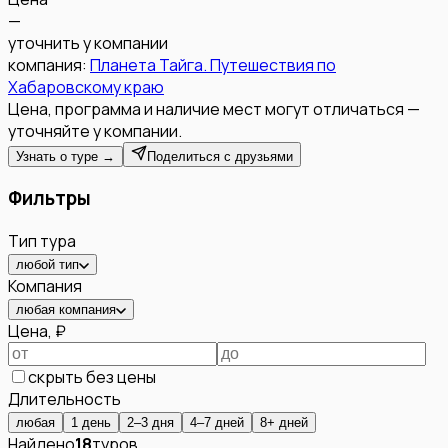
—
уточнить у компании
компания:
Планета Тайга. Путешествия по
Хабаровскому краю
Цена, программа и наличие мест могут отличаться —
уточняйте у компании.
Узнать о туре →
Поделиться с друзьями
Фильтры
Тип тура
любой тип
Компания
любая компания
Цена, ₽
скрыть без цены
Длительность
любая
1 день
2–3 дня
4–7 дней
8+ дней
Найдено
18
туров