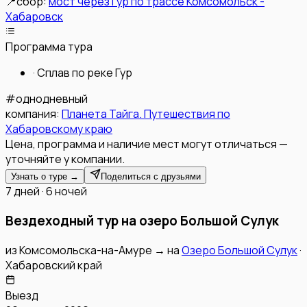
📍
сбор:
мост через Гур по трассе Комсомольск -
Хабаровск
Программа тура
·
Сплав по реке Гур
#
однодневный
компания:
Планета Тайга. Путешествия по
Хабаровскому краю
Цена, программа и наличие мест могут отличаться —
уточняйте у компании.
Узнать о туре →
Поделиться с друзьями
7 дней · 6 ночей
Вездеходный тур на озеро Большой Сулук
из
Комсомольска-на-Амуре
→
на
Озеро Большой Сулук
·
Хабаровский край
Выезд