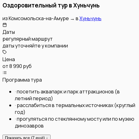
Оздоровительный тур в Хуньчунь
из
Комсомольска-на-Амуре
→
в
Хуньчунь
Даты
регулярный маршрут
даты уточняйте у компании
Цена
от
8 990 руб
Программа тура
·
посетить аквапарк и парк аттракционов (в
летний период)
·
расслабиться в термальных источниках (круглый
год)
·
прогуляться по стеклянному мосту или по музею
динозавров
Показать все (
7
ещё) ↓