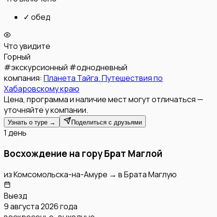
✓
обед
Что увидите
Горный
#
экскурсионный
#
однодневный
компания:
Планета Тайга. Путешествия по
Хабаровскому краю
Цена, программа и наличие мест могут отличаться —
уточняйте у компании.
Узнать о туре →
Поделиться с друзьями
1 день
Восхождение на гору Брат Маглой
из
Комсомольска-на-Амуре
→
в
Брата Маглую
Выезд
9 августа 2026 года
воскресенье · выходные