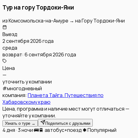
Тур на гору Тордоки-Яни
из
Комсомольска-на-Амуре
→
на
Гору Тордоки-Яни
Выезд
2 сентября 2026 года
среда
возврат:
6 сентября 2026 года
Цена
—
уточнить у компании
#
многодневный
компания:
Планета Тайга. Путешествия по
Хабаровскому краю
Цена, программа и наличие мест могут отличаться —
уточняйте у компании.
Узнать о туре →
Поделиться с друзьями
4 дня · 3 ночи
🚌🚆 автобус+поезд
✱ Популярный