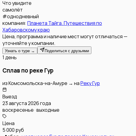
Что увидите
самолёт
#
однодневный
компания:
Планета Тайга. Путешествия по
Хабаровскому краю
Цена, программа и наличие мест могут отличаться —
уточняйте у компании.
Узнать о туре →
Поделиться с друзьями
1 день
Сплав по реке Гур
из
Комсомольска-на-Амуре
→
на
Реку Гур
Выезд
23 августа 2026 года
воскресенье · выходные
Цена
5 000 руб