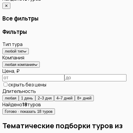
✕
Все фильтры
Фильтры
Тип тура
любой тип
Компания
любая компания
Цена, ₽
скрыть без цены
Длительность
любая
1 день
2–3 дня
4–7 дней
8+ дней
Найдено
18
туров
Готово · показать
18
туров
Тематические подборки туров из