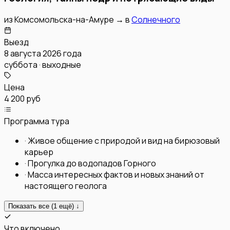
из
Комсомольска-на-Амуре
→
в
Солнечного
Выезд
8 августа 2026 года
суббота · выходные
Цена
4 200 руб
Программа тура
·
Живое общение с природой и вид на бирюзовый
карьер
·
Прогулка до водопадов Горного
·
Масса интересных фактов и новых знаний от
настоящего геолога
Показать все (
1
ещё) ↓
Что включено