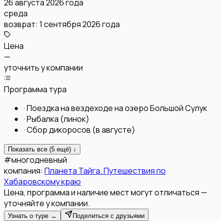
26 августа 2026 года
среда
возврат:
1 сентября 2026 года
Цена
—
уточнить у компании
Программа тура
·
Поездка на вездеходе на озеро Большой Сулук
·
Рыбалка (линок)
·
Сбор дикоросов (в августе)
Показать все (
5
ещё) ↓
#
многодневный
компания:
Планета Тайга. Путешествия по
Хабаровскому краю
Цена, программа и наличие мест могут отличаться —
уточняйте у компании.
Узнать о туре →
Поделиться с друзьями