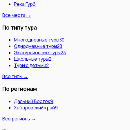
Река Гур
6
Все места →
По типу тура
Многодневные туры
30
Однодневные туры
28
Экскурсионные туры
23
Школьные туры
2
Туры с детьми
2
Все типы →
По регионам
Дальний Восток
9
Хабаровский край
9
Все регионы →