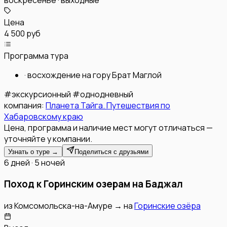
Цена
4 500 руб
Программа тура
·
восхождение на гору Брат Маглой
#
экскурсионный
#
однодневный
компания:
Планета Тайга. Путешествия по
Хабаровскому краю
Цена, программа и наличие мест могут отличаться —
уточняйте у компании.
Узнать о туре →
Поделиться с друзьями
6 дней · 5 ночей
Поход к Горинским озерам на Баджал
из
Комсомольска-на-Амуре
→
на
Горинские озёра