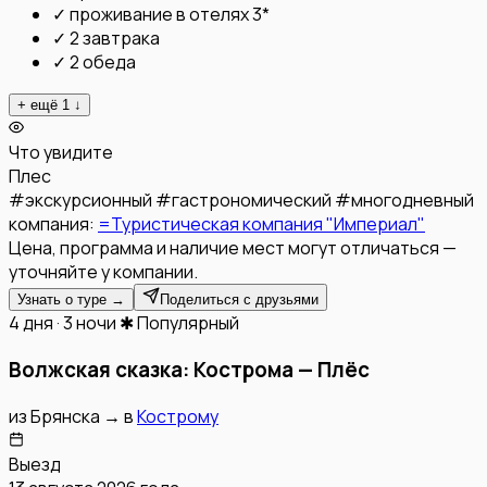
✓
проживание в отелях 3*
✓
2 завтрака
✓
2 обеда
+ ещё
1
↓
Что увидите
Плес
#
экскурсионный
#
гастрономический
#
многодневный
компания:
=Туристическая компания "Империал"
Цена, программа и наличие мест могут отличаться —
уточняйте у компании.
Узнать о туре →
Поделиться с друзьями
4 дня · 3 ночи
✱ Популярный
Волжская сказка: Кострома — Плёс
из
Брянска
→
в
Кострому
Выезд