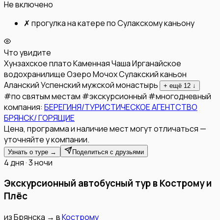
Не включено
✗
прогулка на катере по Сулакскому каньону
Что увидите
Хунзахское плато
Каменная Чаша
Ирганайское
водохранилище
Озеро Мочох
Сулакский каньон
Аланский Успенский мужской монастырь
+ ещё
12
↓
#
по святым местам
#
экскурсионный
#
многодневный
компания:
БЕРЕГИНЯ/ТУРИСТИЧЕСКОЕ АГЕНТСТВО
БРЯНСК/ ГОРЯЩИЕ
Цена, программа и наличие мест могут отличаться —
уточняйте у компании.
Узнать о туре →
Поделиться с друзьями
4 дня · 3 ночи
Экскурсионный автобусный тур в Кострому и
Плёс
из
Брянска
→
в
Кострому