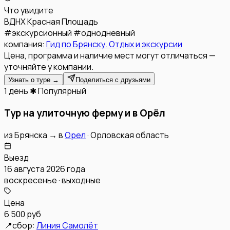
Что увидите
ВДНХ
Красная Площадь
#
экскурсионный
#
однодневный
компания:
Гид по Брянску. Отдых и экскурсии
Цена, программа и наличие мест могут отличаться —
уточняйте у компании.
Узнать о туре →
Поделиться с друзьями
1 день
✱ Популярный
Тур на улиточную ферму и в Орёл
из
Брянска
→
в
Орел
·
Орловская область
Выезд
16 августа 2026 года
воскресенье · выходные
Цена
6 500 руб
📍
сбор:
Линия Самолёт