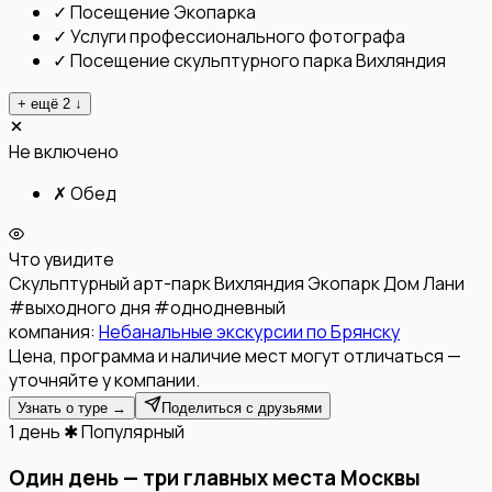
✓
Посещение Экопарка
✓
Услуги профессионального фотографа
✓
Посещение скульптурного парка Вихляндия
+ ещё
2
↓
Не включено
✗
Обед
Что увидите
Скульптурный арт-парк Вихляндия
Экопарк Дом Лани
#
выходного дня
#
однодневный
компания:
Небанальные экскурсии по Брянску
Цена, программа и наличие мест могут отличаться —
уточняйте у компании.
Узнать о туре →
Поделиться с друзьями
1 день
✱ Популярный
Один день — три главных места Москвы