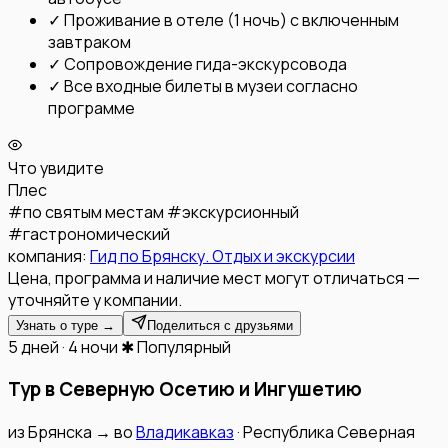
✓
Проживание в отеле (1 ночь) с включенным
завтраком
✓
Сопровождение гида-экскурсовода
✓
Все входные билеты в музеи согласно
программе
Что увидите
Плес
#
по святым местам
#
экскурсионный
#
гастрономический
компания:
Гид по Брянску. Отдых и экскурсии
Цена, программа и наличие мест могут отличаться —
уточняйте у компании.
Узнать о туре →
Поделиться с друзьями
5 дней · 4 ночи
✱ Популярный
Тур в Северную Осетию и Ингушетию
из
Брянска
→
во
Владикавказ
·
Республика Северная