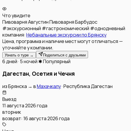
Что увидите
Пивоварня Августин
Пивоварня Барбудос
#
экскурсионный
#
гастрономический
#
однодневный
компания:
Небанальные экскурсии по Брянску
Цена, программа и наличие мест могут отличаться —
уточняйте у компании.
Узнать о туре →
Поделиться с друзьями
6 дней · 5 ночей
✱ Популярный
Дагестан, Осетия и Чечня
из
Брянска
→
в
Махачкалу
·
Республика Дагестан
Выезд
11 августа 2026 года
вторник
возврат:
16 августа 2026 года