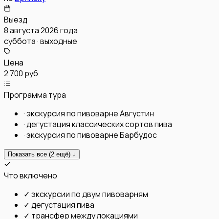
Выезд
8 августа 2026 года
суббота · выходные
Цена
2 700 руб
Программа тура
·
экскурсия по пивоварне Августин
·
дегустация классических сортов пива
·
экскурсия по пивоварне Барбудос
Показать все (
2
ещё) ↓
Что включено
✓
экскурсии по двум пивоварням
✓
дегустация пива
✓
трансфер между локациями