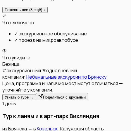
Показать все (
3
ещё) ↓
Что включено
✓
экскурсионное обслуживание
✓
проезд на микроавтобусе
Что увидите
Бежица
#
экскурсионный
#
однодневный
компания:
Небанальные экскурсии по Брянску
Цена, программа и наличие мест могут отличаться —
уточняйте у компании.
Узнать о туре →
Поделиться с друзьями
1 день
Тур к ланям и в арт-парк Вихляндия
из
Брянска
→
в
Козельск
·
Калужская область