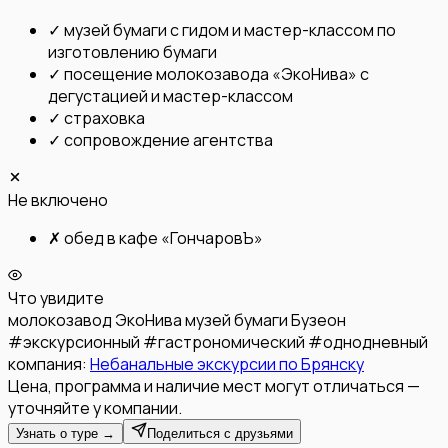
✓
музей бумаги с гидом и мастер-классом по
изготовлению бумаги
✓
посещение молокозавода «ЭкоНива» с
дегустацией и мастер-классом
✓
страховка
✓
сопровождение агентства
Не включено
✗
обед в кафе «ГончаровЪ»
Что увидите
молокозавод ЭкоНива
музей бумаги Бузеон
#
экскурсионный
#
гастрономический
#
однодневный
компания:
Небанальные экскурсии по Брянску
Цена, программа и наличие мест могут отличаться —
уточняйте у компании.
Узнать о туре →
Поделиться с друзьями