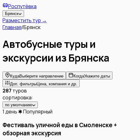
Роспутёвка
Брянск
Разместить тур →
Главная
/
Брянск
Автобусные туры и
экскурсии из
Брянска
Куда
Выберите направление
Когда
Укажите даты
Доп. фильтры
Цена, компания и др.
287
туров
сортировка:
по умолчанию
1 день
✱ Популярный
Фестиваль уличной еды в Смоленске +
обзорная экскурсия