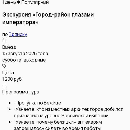
1 день
✱ Популярный
Экскурсия «Город-район глазами
императора»
по
Брянску
Выезд
15 августа 2026 года
суббота · выходные
Цена
1 200 руб
Программа тура
·
Прогулка по Бежице
·
Узнаете, кто из местных архитекторов добился
признания на уровне Российской империи
·
Узнаете, почему бежицким аптекарям
запрещалось сидеть во время работы