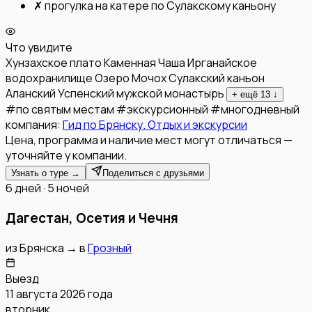
✗
прогулка на катере по Сулакскому каньону
Что увидите
Хунзахское плато
Каменная Чаша
Ирганайское
водохранилище
Озеро Мочох
Сулакский каньон
Аланский Успенский мужской монастырь
+ ещё
13
↓
#
по святым местам
#
экскурсионный
#
многодневный
компания:
Гид по Брянску. Отдых и экскурсии
Цена, программа и наличие мест могут отличаться —
уточняйте у компании.
Узнать о туре →
Поделиться с друзьями
6 дней · 5 ночей
Дагестан, Осетия и Чечня
из
Брянска
→
в
Грозный
Выезд
11 августа 2026 года
вторник