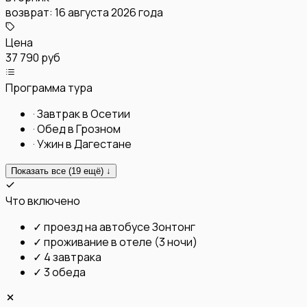
возврат:
16 августа 2026 года
Цена
37 790 руб
Программа тура
·
Завтрак в Осетии
·
Обед в Грозном
·
Ужин в Дагестане
Показать все (
19
ещё) ↓
Что включено
✓
проезд на автобусе Зонтонг
✓
проживание в отеле (3 ночи)
✓
4 завтрака
✓
3 обеда