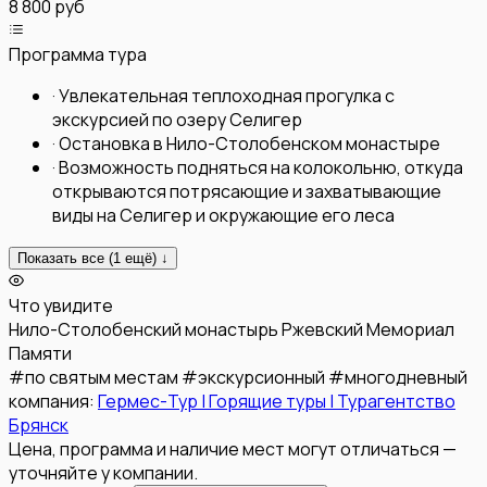
8 800 руб
Программа тура
·
Увлекательная теплоходная прогулка с
экскурсией по озеру Селигер
·
Остановка в Нило-Столобенском монастыре
·
Возможность подняться на колокольню, откуда
открываются потрясающие и захватывающие
виды на Селигер и окружающие его леса
Показать все (
1
ещё) ↓
Что увидите
Нило-Столобенский монастырь
Ржевский Мемориал
Памяти
#
по святым местам
#
экскурсионный
#
многодневный
компания:
Гермес-Тур | Горящие туры | Турагентство
Брянск
Цена, программа и наличие мест могут отличаться —
уточняйте у компании.