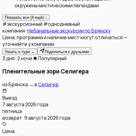
окружены мистическими легендами
Показать все (
4
ещё) ↓
#
экскурсионный
#
однодневный
компания:
Небанальные экскурсии по Брянску
Цена, программа и наличие мест могут отличаться —
уточняйте у компании.
Узнать о туре →
Поделиться с друзьями
3 дня · 2 ночи
✱ Популярный
Пленительные зори Селигера
из
Брянска
→
в
Селигер
Выезд
7 августа 2026 года
пятница
возврат:
9 августа 2026 года
Цена