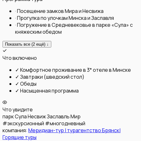
·
Посещение замков Мира и Несвижа
·
Прогулка по улочкам Минска и Заславля
·
Погружение в Средневековье в парке «Сула» с
княжеским обедом
Показать все (
2
ещё) ↓
Что включено
✓
Комфортное проживание в 3* отеле в Минске
✓
Завтраки (шведский стол)
✓
Обеды
✓
Насыщенная программа
Что увидите
парк Сула
Несвиж
Заславль
Мир
#
экскурсионный
#
многодневный
компания:
Меридиан-тур | турагентство Брянск|
Горящие туры