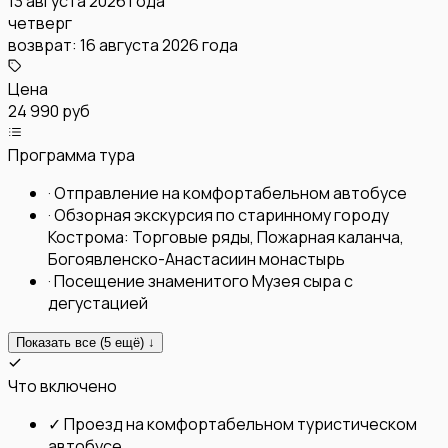
13 августа 2026 года
четверг
возврат:
16 августа 2026 года
Цена
24 990 руб
Программа тура
·
Отправление на комфортабельном автобусе
·
Обзорная экскурсия по старинному городу
Кострома: Торговые ряды, Пожарная каланча,
Богоявленско-Анастасиин монастырь
·
Посещение знаменитого Музея сыра с
дегустацией
Показать все (
5
ещё) ↓
Что включено
✓
Проезд на комфортабельном туристическом
автобусе