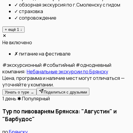
✓
обзорная экскурсия по г.Смоленску с гидом
✓
страховка
✓
сопровождение
+ ещё
1
↓
Не включено
✗
питание на фестивале
#
экскурсионный
#
событийный
#
однодневный
компания:
Небанальные экскурсии по Брянску
Цена, программа и наличие мест могут отличаться —
уточняйте у компании.
Узнать о туре →
Поделиться с друзьями
1 день
✱ Популярный
Тур по пивоварням Брянска: "Августин" и
"Барбудос"
по
Брянску