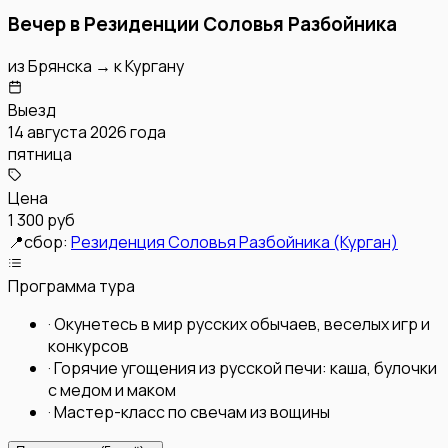
Вечер в Резиденции Соловья Разбойника
из
Брянска
→
к
Кургану
Выезд
14 августа 2026 года
пятница
Цена
1 300 руб
📍
сбор:
Резиденция Соловья Разбойника (Курган)
Программа тура
·
Окунетесь в мир русских обычаев, веселых игр и
конкурсов
·
Горячие угощения из русской печи: каша, булочки
с медом и маком
·
Мастер-класс по свечам из вощины