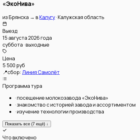
«ЭкоНива»
из
Брянска
→
в
Калугу
·
Калужская область
Выезд
15 августа 2026 года
суббота · выходные
Цена
5 500 руб
📍
сбор:
Линия Самолёт
Программа тура
·
посещение молокозавода «ЭкоНива»
·
знакомство с историей завода и ассортиментом
·
изучение технологии производства
Показать все (
7
ещё) ↓
Что включено