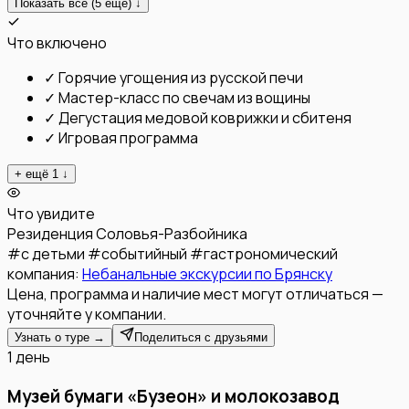
Показать все (
5
ещё) ↓
Что включено
✓
Горячие угощения из русской печи
✓
Мастер-класс по свечам из вощины
✓
Дегустация медовой коврижки и сбитеня
✓
Игровая программа
+ ещё
1
↓
Что увидите
Резиденция Соловья-Разбойника
#
с детьми
#
событийный
#
гастрономический
компания:
Небанальные экскурсии по Брянску
Цена, программа и наличие мест могут отличаться —
уточняйте у компании.
Узнать о туре →
Поделиться с друзьями
1 день
Музей бумаги «Бузеон» и молокозавод