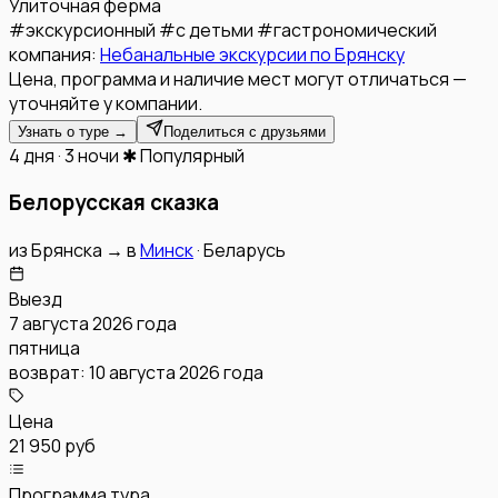
Улиточная ферма
#
экскурсионный
#
с детьми
#
гастрономический
компания:
Небанальные экскурсии по Брянску
Цена, программа и наличие мест могут отличаться —
уточняйте у компании.
Узнать о туре →
Поделиться с друзьями
4 дня · 3 ночи
✱ Популярный
Белорусская сказка
из
Брянска
→
в
Минск
·
Беларусь
Выезд
7 августа 2026 года
пятница
возврат:
10 августа 2026 года
Цена
21 950 руб
Программа тура