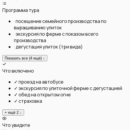
Программа тура
·
посещение семейного производства по
выращиванию улиток
·
экскурсия по ферме с показом всего
производства
·
дегустация улиток (три вида)
Показать все (
4
ещё) ↓
Что включено
✓
проезд на автобусе
✓
экскурсия по улиточной ферме с дегустацией
✓
обед на открытом огне
✓
страховка
+ ещё
2
↓
Что увидите