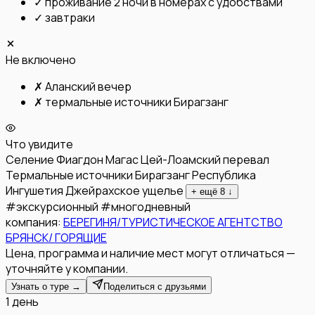
✓
проживание 2 ночи в номерах с удобствами
✓
завтраки
Не включено
✗
Аланский вечер
✗
термальные источники Бирагзанг
Что увидите
Селение Фиагдон
Магас
Цей-Лоамский перевал
Термальные источники Бирагзанг
Республика
Ингушетия
Джейрахское ущелье
+ ещё
8
↓
#
экскурсионный
#
многодневный
компания:
БЕРЕГИНЯ/ТУРИСТИЧЕСКОЕ АГЕНТСТВО
БРЯНСК/ ГОРЯЩИЕ
Цена, программа и наличие мест могут отличаться —
уточняйте у компании.
Узнать о туре →
Поделиться с друзьями
1 день