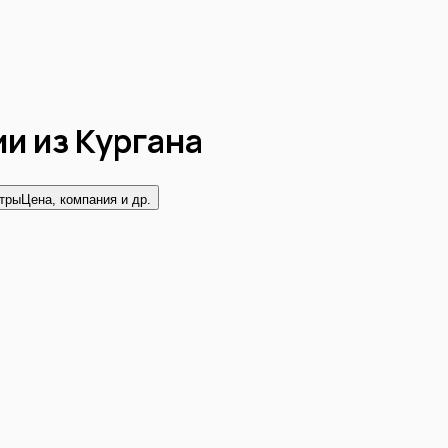
ии из
Кургана
тры
Цена, компания и др.