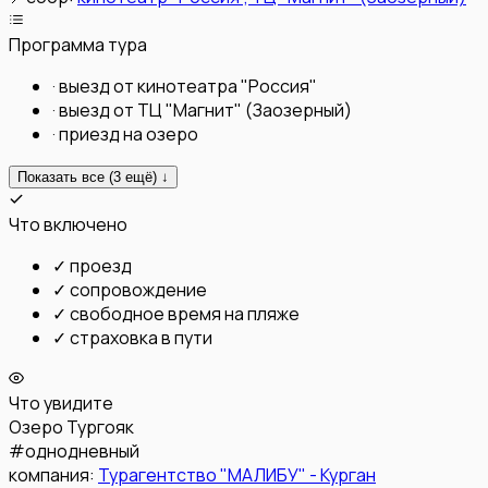
Программа тура
·
выезд от кинотеатра "Россия"
·
выезд от ТЦ "Магнит" (Заозерный)
·
приезд на озеро
Показать все (
3
ещё) ↓
Что включено
✓
проезд
✓
сопровождение
✓
свободное время на пляже
✓
страховка в пути
Что увидите
Озеро Тургояк
#
однодневный
компания:
Турагентство "МАЛИБУ" - Курган