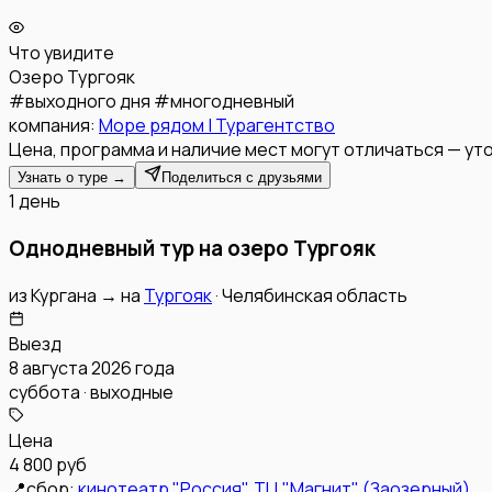
Что увидите
Озеро Тургояк
#
выходного дня
#
многодневный
компания:
Море рядом | Турагентство
Цена, программа и наличие мест могут отличаться — уто
Узнать о туре →
Поделиться с друзьями
1 день
Однодневный тур на озеро Тургояк
из
Кургана
→
на
Тургояк
·
Челябинская область
Выезд
8 августа 2026 года
суббота · выходные
Цена
4 800 руб
📍
сбор:
кинотеатр "Россия", ТЦ "Магнит" (Заозерный)