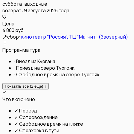
суббота · выходные
возврат:
9 августа 2026 года
Цена
4 800 руб
📍
сбор:
кинотеатр "Россия", ТЦ "Магнит" (Заозерный)
Программа тура
·
Выезд из Кургана
·
Приезд на озеро Тургояк
·
Свободное время на озере Тургояк
Показать все (
2
ещё) ↓
Что включено
✓
Проезд
✓
Сопровождение
✓
Свободное время на пляже
✓
Страховка в пути