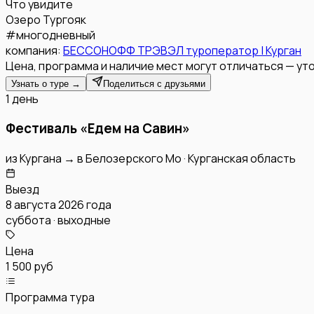
Что увидите
Озеро Тургояк
#
многодневный
компания:
БЕССОНОФФ ТРЭВЭЛ туроператор | Курган
Цена, программа и наличие мест могут отличаться — уто
Узнать о туре →
Поделиться с друзьями
1 день
Фестиваль «Едем на Савин»
из
Кургана
→
в
Белозерского Мо
·
Курганская область
Выезд
8 августа 2026 года
суббота · выходные
Цена
1 500 руб
Программа тура