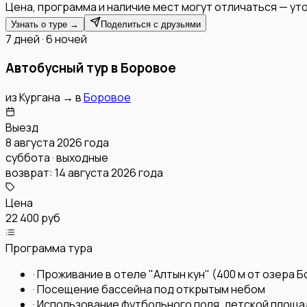
Цена, программа и наличие мест могут отличаться — уто
Узнать о туре →
Поделиться с друзьями
7 дней · 6 ночей
Автобусный тур в Боровое
из
Кургана
→
в
Боровое
Выезд
8 августа 2026 года
суббота · выходные
возврат:
14 августа 2026 года
Цена
22 400 руб
Программа тура
·
Проживание в отеле "Алтын кун" (400 м от озера 
·
Посещение бассейна под открытым небом
·
Использование футбольного поля, детской площа