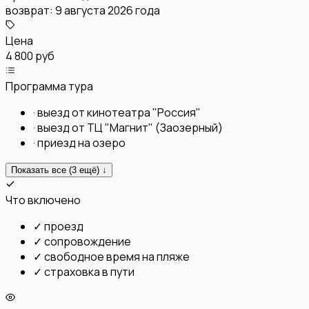
возврат:
9 августа 2026 года
Цена
4 800 руб
Программа тура
·
выезд от кинотеатра "Россия"
·
выезд от ТЦ "Магнит" (Заозерный)
·
приезд на озеро
Показать все (
3
ещё) ↓
Что включено
✓
проезд
✓
сопровождение
✓
свободное время на пляже
✓
страховка в пути