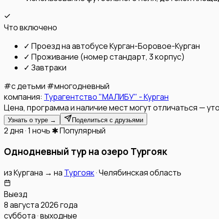
Что включено
✓
Проезд на автобусе Курган-Боровое-Курган
✓
Проживание (номер стандарт, 3 корпус)
✓
Завтраки
#
с детьми
#
многодневный
компания:
Турагентство "МАЛИБУ" - Курган
Цена, программа и наличие мест могут отличаться — уто
Узнать о туре →
Поделиться с друзьями
2 дня · 1 ночь
✱ Популярный
Однодневный тур на озеро Тургояк
из
Кургана
→
на
Тургояк
·
Челябинская область
Выезд
8 августа 2026 года
суббота · выходные