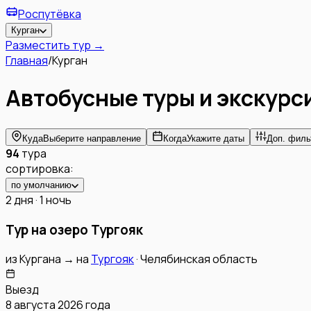
Роспутёвка
Курган
Разместить тур →
Главная
/
Курган
Автобусные туры и экскурс
Куда
Выберите направление
Когда
Укажите даты
Доп. филь
94
тура
сортировка:
по умолчанию
2 дня · 1 ночь
Тур на озеро Тургояк
из
Кургана
→
на
Тургояк
·
Челябинская область
Выезд
8 августа 2026 года