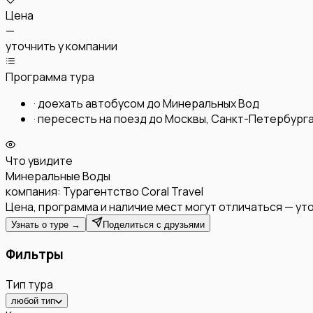
Цена
—
уточнить у компании
Программа тура
·
доехать автобусом до Минеральных Вод
·
пересесть на поезд до Москвы, Санкт-Петербурга
Что увидите
Минеральные Воды
компания:
Турагентство Coral Travel
Цена, программа и наличие мест могут отличаться — уто
Узнать о туре →
Поделиться с друзьями
Фильтры
Тип тура
любой тип