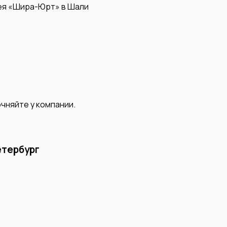
ея «Шира-Юрт» в Шали
чняйте у компании.
етербург