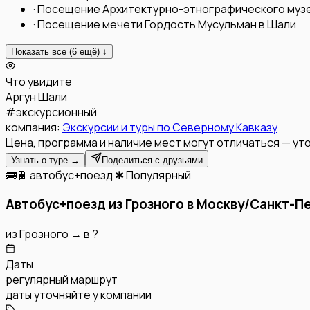
·
Посещение Архитектурно-этнографического муз
·
Посещение мечети Гордость Мусульман в Шали
Показать все (
6
ещё) ↓
Что увидите
Аргун
Шали
#
экскурсионный
компания:
Экскурсии и туры по Северному Кавказу
Цена, программа и наличие мест могут отличаться — уто
Узнать о туре →
Поделиться с друзьями
🚌🚆 автобус+поезд
✱ Популярный
Автобус+поезд из Грозного в Москву/Санкт-П
из
Грозного
→
в
?
Даты
регулярный маршрут
даты уточняйте у компании