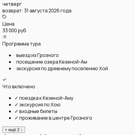
четверг
возврат:
31 августа 2026 года
Цена
33 000 руб
Программа тура
·
выезд из Грозного
·
посещение озера Кезеной-Ам
·
экскурсия по древнему поселению Хой
Что включено
✓
поездка к Кезеной-Аму
✓
экскурсия по Хою
✓
входные билеты
✓
проживание в центре Грозного
+ ещё
2
↓