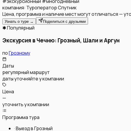
#
экскурсионный
#
многодневный
компания:
Туроператор Спутник
Цена, программа и наличие мест могут отличаться — уто
Узнать о туре →
Поделиться с друзьями
✱ Популярный
Экскурсия в Чечню: Грозный, Шали и Аргун
по
Грозному
Даты
регулярный маршрут
даты уточняйте у компании
Цена
—
уточнить у компании
Программа тура
·
Выезд в Грозный