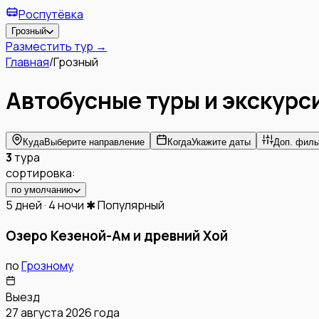
Роспутёвка
Грозный
Разместить тур →
Главная
/
Грозный
Автобусные туры и экскурс
Куда
Выберите направление
Когда
Укажите даты
Доп. филь
3
тура
сортировка:
по умолчанию
5 дней · 4 ночи
✱ Популярный
Озеро Кезеной-Ам и древний Хой
по
Грозному
Выезд
27 августа 2026 года