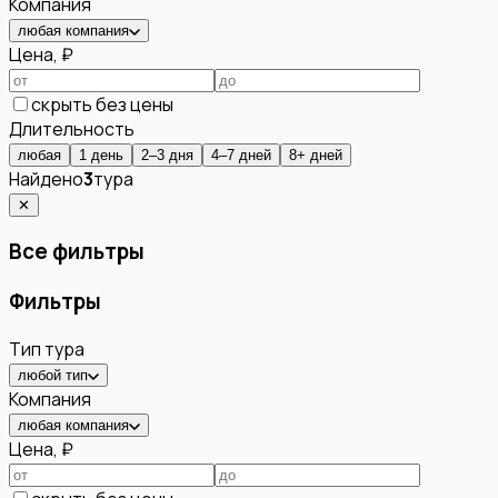
Компания
любая компания
Цена, ₽
скрыть без цены
Длительность
любая
1 день
2–3 дня
4–7 дней
8+ дней
Найдено
3
тура
✕
Все фильтры
Фильтры
Тип тура
любой тип
Компания
любая компания
Цена, ₽