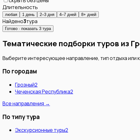
скрыть без цены
Длительность
любая
1 день
2–3 дня
4–7 дней
8+ дней
Найдено
3
тура
Готово · показать
3
тура
Тематические подборки туров из
Гр
Выберите интересующее направление, тип отдыха или 
По городам
Грозный
2
Чеченская Республика
2
Все направления →
По типу тура
Экскурсионные туры
2