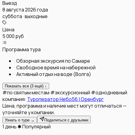
Выезд
8 августа 2026 года
суббота · выходные
Цена
5 000 руб
Программа тура
·
Обзорная экскурсия по Самаре
·
Свободное время на набережной
·
Активный отдых на воде (Волга)
Показать все (
3
ещё) ↓
#
по святым местам
#
экскурсионный
#
однодневный
компания:
Туроператор Небо56 | Оренбург
Цена, программа и наличие мест могут отличаться —
уточняйте у компании.
Узнать о туре →
Поделиться с друзьями
1 день
✱ Популярный