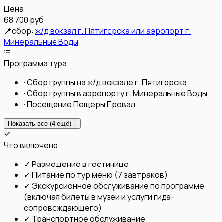
Цена
68 700 руб
📍
сбор:
ж/д вокзал г. Пятигорска или аэропорт г.
Минеральные Воды
Программа тура
·
Сбор группы на ж/д вокзале г. Пятигорска
·
Сбор группы в аэропорту г. Минеральные Воды
·
Посещение Пещеры Провал
Показать все (
4
ещё) ↓
Что включено
✓
Размещение в гостинице
✓
Питание по тур меню (7 завтраков)
✓
Экскурсионное обслуживание по программе
(включая билеты в музеи и услуги гида-
сопровождающего)
✓
Транспортное обслуживание