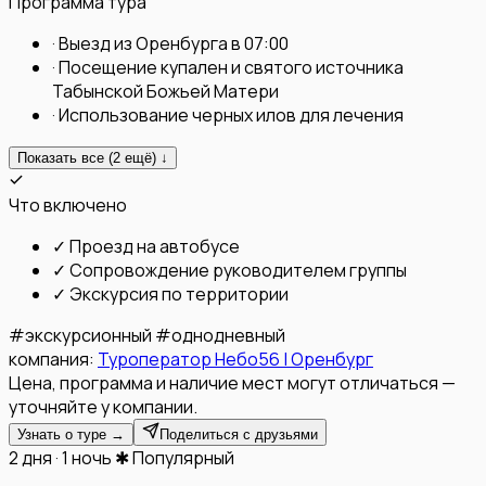
Программа тура
·
Выезд из Оренбурга в 07:00
·
Посещение купален и святого источника
Табынской Божьей Матери
·
Использование черных илов для лечения
Показать все (
2
ещё) ↓
Что включено
✓
Проезд на автобусе
✓
Сопровождение руководителем группы
✓
Экскурсия по территории
#
экскурсионный
#
однодневный
компания:
Туроператор Небо56 | Оренбург
Цена, программа и наличие мест могут отличаться —
уточняйте у компании.
Узнать о туре →
Поделиться с друзьями
2 дня · 1 ночь
✱ Популярный