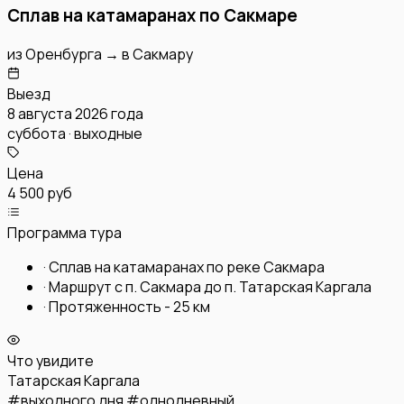
Сплав на катамаранах по Сакмаре
из
Оренбурга
→
в
Сакмару
Выезд
8 августа 2026 года
суббота · выходные
Цена
4 500 руб
Программа тура
·
Сплав на катамаранах по реке Сакмара
·
Маршрут с п. Сакмара до п. Татарская Каргала
·
Протяженность - 25 км
Что увидите
Татарская Каргала
#
выходного дня
#
однодневный