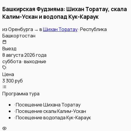
Башкирская Фудзияма: Шихан Торатау, скала
Калим-Ускан и водопад Кук-Караук
из
Оренбурга
→
в
Шихан Торатау
·
Республика
Башкортостан
Выезд
8 августа 2026 года
суббота · выходные
Цена
3 300 руб
Программа тура
·
Посещение Шихана Торатау
·
Посещение скалы Калим-Ускан
·
Посещение водопада Кук-Караук