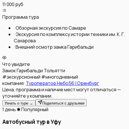
11 000 руб
Программа тура
·
Обзорная экскурсия по Самаре
·
Экскурсия по комплексу истории техники им. К. Г.
Сахарова
·
Внешний осмотр замка Гарибальди
Что увидите
Замок Гарибальди
Тольятти
#
экскурсионный
#
многодневный
компания:
Туроператор Небо56 | Оренбург
Цена, программа и наличие мест могут отличаться —
уточняйте у компании.
Узнать о туре →
Поделиться с друзьями
1 день
✱ Популярный
Автобусный тур в Уфу