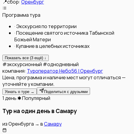
📍
сбор:
Оренбург
Программа тура
·
Экскурсия по территории
·
Посещение святого источника Табынской
Божьей Матери
·
Купание в целебных источниках
Показать все (
3
ещё) ↓
#
экскурсионный
#
однодневный
компания:
Туроператор Небо56 | Оренбург
Цена, программа и наличие мест могут отличаться —
уточняйте у компании.
Узнать о туре →
Поделиться с друзьями
1 день
✱ Популярный
Тур на один день в Самару
из
Оренбурга
→
в
Самару