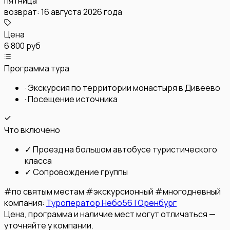
пятница
возврат:
16 августа 2026 года
Цена
6 800 руб
Программа тура
·
Экскурсия по территории монастыря в Дивеево
·
Посещение источника
Что включено
✓
Проезд на большом автобусе туристического
класса
✓
Сопровождение группы
#
по святым местам
#
экскурсионный
#
многодневный
компания:
Туроператор Небо56 | Оренбург
Цена, программа и наличие мест могут отличаться —
уточняйте у компании.