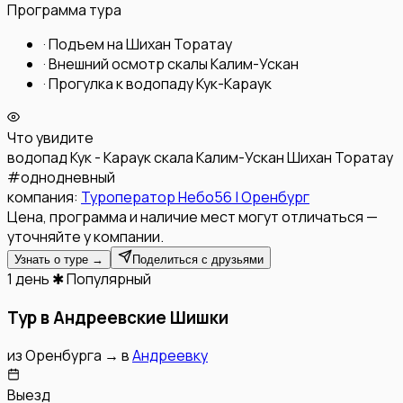
Программа тура
·
Подъем на Шихан Торатау
·
Внешний осмотр скалы Калим-Ускан
·
Прогулка к водопаду Кук-Караук
Что увидите
водопад Кук - Караук
скала Калим-Ускан
Шихан Торатау
#
однодневный
компания:
Туроператор Небо56 | Оренбург
Цена, программа и наличие мест могут отличаться —
уточняйте у компании.
Узнать о туре →
Поделиться с друзьями
1 день
✱ Популярный
Тур в Андреевские Шишки
из
Оренбурга
→
в
Андреевку
Выезд