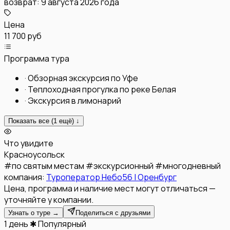
возврат:
9 августа 2026 года
Цена
11 700 руб
Программа тура
·
Обзорная экскурсия по Уфе
·
Теплоходная прогулка по реке Белая
·
Экскурсия в лимонарий
Показать все (
1
ещё) ↓
Что увидите
Красноусольск
#
по святым местам
#
экскурсионный
#
многодневный
компания:
Туроператор Небо56 | Оренбург
Цена, программа и наличие мест могут отличаться —
уточняйте у компании.
Узнать о туре →
Поделиться с друзьями
1 день
✱ Популярный