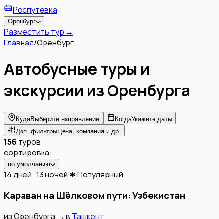
Роспутёвка
Оренбург
Разместить тур →
Главная
/
Оренбург
Автобусные туры и
экскурсии из
Оренбурга
Куда
Выберите направление
Когда
Укажите даты
Доп. фильтры
Цена, компания и др.
156
туров
сортировка:
по умолчанию
14 дней · 13 ночей
✱ Популярный
Караван на Шёлковом пути: Узбекистан
из
Оренбурга
→
в
Ташкент