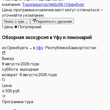
компания:
Туроператор Небо56 | Оренбург
Цена, программа и наличие мест могут отличаться —
уточняйте у компании.
Узнать о туре →
Поделиться с друзьями
1 день
✱ Популярный
Обзорная экскурсия в Уфу и лимонарий
из
Оренбурга
→
в
Уфу
·
Республика Башкортостан
Выезд
8 августа 2026 года
суббота · выходные
возврат:
8 августа 2026 года
Цена
4 500 руб
Программа тура