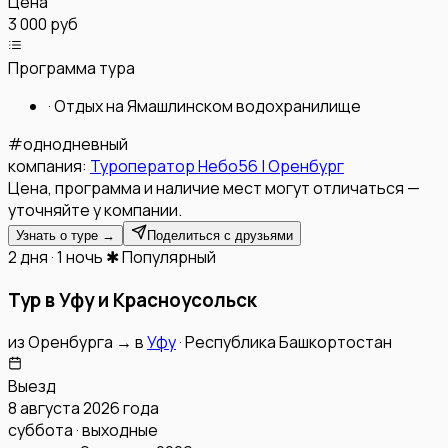
Цена
3 000 руб
Программа тура
·
Отдых на Ямашлинском водохранилище
#
однодневный
компания:
Туроператор Небо56 | Оренбург
Цена, программа и наличие мест могут отличаться —
уточняйте у компании.
Узнать о туре →
Поделиться с друзьями
2 дня · 1 ночь
✱ Популярный
Тур в Уфу и Красноусольск
из
Оренбурга
→
в
Уфу
·
Республика Башкортостан
Выезд
8 августа 2026 года
суббота · выходные