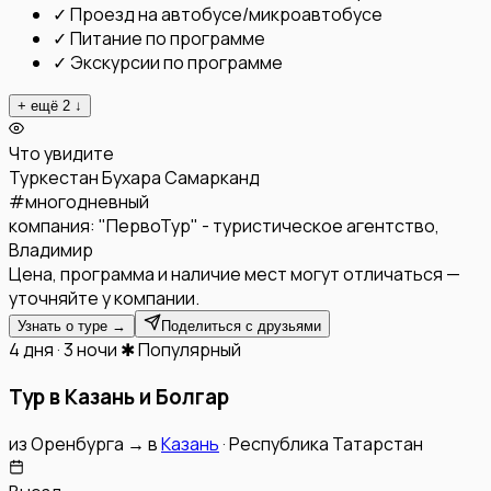
✓
Проезд на автобусе/микроавтобусе
✓
Питание по программе
✓
Экскурсии по программе
+ ещё
2
↓
Что увидите
Туркестан
Бухара
Самарканд
#
многодневный
компания:
"ПервоТур" - туристическое агентство,
Владимир
Цена, программа и наличие мест могут отличаться —
уточняйте у компании.
Узнать о туре →
Поделиться с друзьями
4 дня · 3 ночи
✱ Популярный
Тур в Казань и Болгар
из
Оренбурга
→
в
Казань
·
Республика Татарстан