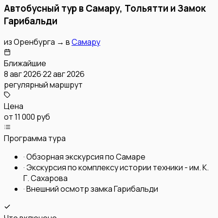
Автобусный тур в Самару, Тольятти и Замок
Гарибальди
из
Оренбурга
→
в
Самару
Ближайшие
8 авг 2026
·
22 авг 2026
регулярный маршрут
Цена
от
11 000 руб
Программа тура
·
Обзорная экскурсия по Самаре
·
Экскурсия по комплексу истории техники - им. К.
Г. Сахарова
·
Внешний осмотр замка Гарибальди
Что включено