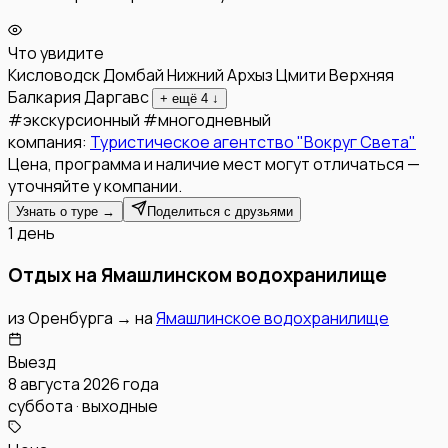
Что увидите
Кисловодск
Домбай
Нижний Архыз
Цмити
Верхняя
Балкария
Даргавс
+ ещё
4
↓
#
экскурсионный
#
многодневный
компания:
Туристическое агентство "Вокруг Света"
Цена, программа и наличие мест могут отличаться —
уточняйте у компании.
Узнать о туре →
Поделиться с друзьями
1 день
Отдых на Ямашлинском водохранилище
из
Оренбурга
→
на
Ямашлинское водохранилище
Выезд
8 августа 2026 года
суббота · выходные