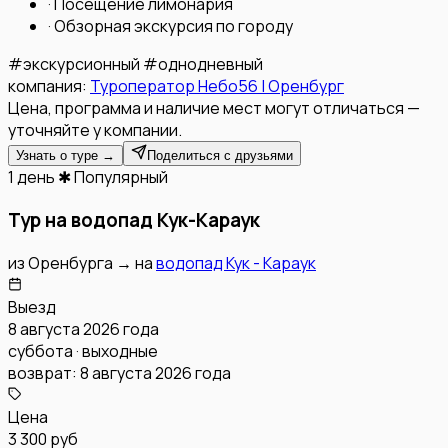
·
Посещение лимонария
·
Обзорная экскурсия по городу
#
экскурсионный
#
однодневный
компания:
Туроператор Небо56 | Оренбург
Цена, программа и наличие мест могут отличаться —
уточняйте у компании.
Узнать о туре →
Поделиться с друзьями
1 день
✱ Популярный
Тур на водопад Кук-Караук
из
Оренбурга
→
на
водопад Кук - Караук
Выезд
8 августа 2026 года
суббота · выходные
возврат:
8 августа 2026 года
Цена
3 300 руб