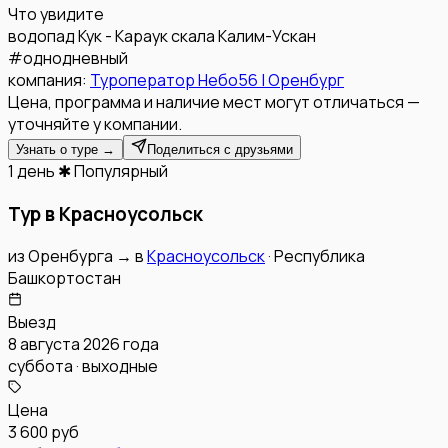
Что увидите
водопад Кук - Караук
скала Калим-Ускан
#
однодневный
компания:
Туроператор Небо56 | Оренбург
Цена, программа и наличие мест могут отличаться —
уточняйте у компании.
Узнать о туре →
Поделиться с друзьями
1 день
✱ Популярный
Тур в Красноусольск
из
Оренбурга
→
в
Красноусольск
·
Республика
Башкортостан
Выезд
8 августа 2026 года
суббота · выходные
Цена
3 600 руб