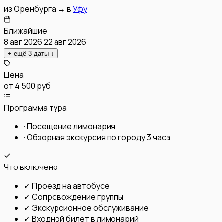
из
Оренбурга
→
в
Уфу
Ближайшие
8 авг 2026
·
22 авг 2026
+ ещё
3
даты
↓
Цена
от
4 500 руб
Программа тура
·
Посещение лимонария
·
Обзорная экскурсия по городу 3 часа
Что включено
✓
Проезд на автобусе
✓
Сопровождение группы
✓
Экскурсионное обслуживание
✓
Входной билет в лимонарий