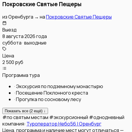
Покровские Святые Пещеры
из
Оренбурга
→
на
Покровские Святые Пещеры
Выезд
8 августа 2026 года
суббота · выходные
Цена
2 500 руб
Программа тура
·
Экскурсия по подземному монастырю
·
Посещение Поклонного креста
·
Прогулка по сосновому лесу
Показать все (
2
ещё) ↓
#
по святым местам
#
экскурсионный
#
однодневный
компания:
Туроператор Небо56 | Оренбург
Цена, программа и наличие мест могут отличаться —