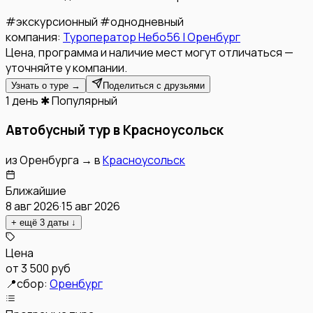
#
экскурсионный
#
однодневный
компания:
Туроператор Небо56 | Оренбург
Цена, программа и наличие мест могут отличаться —
уточняйте у компании.
Узнать о туре →
Поделиться с друзьями
1 день
✱ Популярный
Автобусный тур в Красноусольск
из
Оренбурга
→
в
Красноусольск
Ближайшие
8 авг 2026
·
15 авг 2026
+ ещё
3
даты
↓
Цена
от
3 500 руб
📍
сбор:
Оренбург