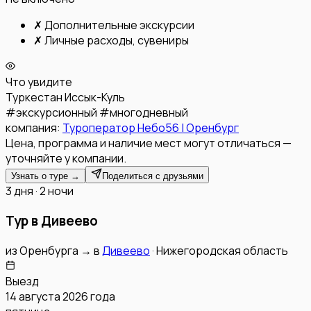
✗
Дополнительные экскурсии
✗
Личные расходы, сувениры
Что увидите
Туркестан
Иссык-Куль
#
экскурсионный
#
многодневный
компания:
Туроператор Небо56 | Оренбург
Цена, программа и наличие мест могут отличаться —
уточняйте у компании.
Узнать о туре →
Поделиться с друзьями
3 дня · 2 ночи
Тур в Дивеево
из
Оренбурга
→
в
Дивеево
·
Нижегородская область
Выезд
14 августа 2026 года