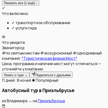
Показать все (
1
ещё) ↓
Что включено
✓
транспортное обслуживание
✓
услуги гида
Что увидите
Звенигород
#
по святым местам
#
экскурсионный
#
однодневный
компания:
*Туристическая фирма Мост*
Цена, программа и наличие мест могут отличаться —
уточняйте у компании.
Узнать о туре →
Поделиться с друзьями
11 дней · 8 ночей
✱ Популярный
Автобусный тур в Приэльбрусье
из
Владимира
→
на
Приэльбрусье