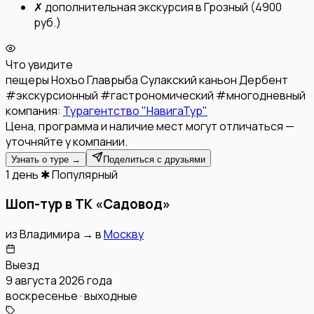
✗
дополнительная экскурсия в Грозный (4900
руб.)
Что увидите
пещеры Нохъо
Главрыба
Сулакский каньон
Дербент
#
экскурсионный
#
гастрономический
#
многодневный
компания:
Турагентство "НавигаТур"
Цена, программа и наличие мест могут отличаться —
уточняйте у компании.
Узнать о туре →
Поделиться с друзьями
1 день
✱ Популярный
Шоп-тур в ТК «Садовод»
из
Владимира
→
в
Москву
Выезд
9 августа 2026 года
воскресенье · выходные