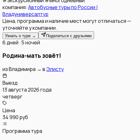
#
экскурсионный
#
многодневный
компания:
Автобусные туры по России |
Владуниверсалтур
Цена, программа и наличие мест могут отличаться —
уточняйте у компании.
Узнать о туре →
Поделиться с друзьями
6 дней · 5 ночей
Родина-мать зовёт!
из
Владимира
→
в
Элисту
Выезд
13 августа 2026 года
четверг
Цена
34 990 руб
Программа тура