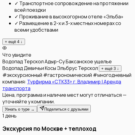
✓
Транспортное сопровождение на протяжении
всей поездки
✓
Проживание в высокогорном отеле «Эльба»
✓
Размещение в 2-х и 3-х местных номерах со
всеми удобствами
+ ещё
4
↓
Что увидите
Водопад Терскол
Адыр-Су
Баксанское ущелье
Водопад Девичьи Косы
Эльбрус
Терскол
+ ещё
3
↓
#
экскурсионный
#
гастрономический
#
многодневный
компания:
Турфирма «СТК33» г. Владимир | Аренда
транспорта
Цена, программа и наличие мест могут отличаться —
уточняйте у компании.
Узнать о туре →
Поделиться с друзьями
1 день
Экскурсия по Москве + теплоход