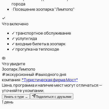
города
·
Посещение зоопарка "Лимпопо"
Что включено
✓
транспортное обслуживание
✓
услуги гида
✓
входные билеты в зоопарк
✓
прогулка на теплоходе
Что увидите
Зоопарк Лимпопо
#
экскурсионный
#
выходного дня
компания:
*Туристическая фирма Мост*
Цена, программа и наличие мест могут отличаться —
уточняйте у компании.
Узнать о туре →
Поделиться с друзьями
1 день