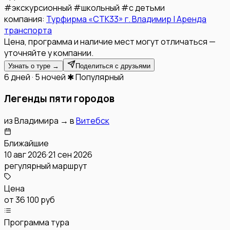
#
экскурсионный
#
школьный
#
с детьми
компания:
Турфирма «СТК33» г. Владимир | Аренда
транспорта
Цена, программа и наличие мест могут отличаться —
уточняйте у компании.
Узнать о туре →
Поделиться с друзьями
6 дней · 5 ночей
✱ Популярный
Легенды пяти городов
из
Владимира
→
в
Витебск
Ближайшие
10 авг 2026
·
21 сен 2026
регулярный маршрут
Цена
от
36 100 руб
Программа тура