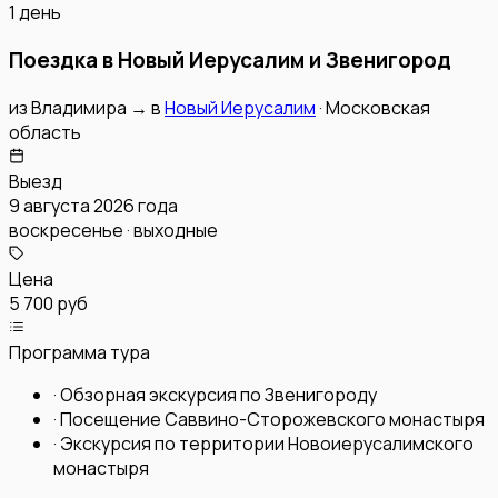
1 день
Поездка в Новый Иерусалим и Звенигород
из
Владимира
→
в
Новый Иерусалим
·
Московская
область
Выезд
9 августа 2026 года
воскресенье · выходные
Цена
5 700 руб
Программа тура
·
Обзорная экскурсия по Звенигороду
·
Посещение Саввино-Сторожевского монастыря
·
Экскурсия по территории Новоиерусалимского
монастыря