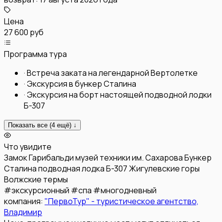
Цена
27 600 руб
Программа тура
·
Встреча заката на легендарной Вертолетке
·
Экскурсия в бункер Сталина
·
Экскурсия на борт настоящей подводной лодки
Б-307
Показать все (
4
ещё) ↓
Что увидите
Замок Гарибальди
музей техники им. Сахарова
Бункер
Сталина
подводная лодка Б-307
Жигулевские горы
Волжские термы
#
экскурсионный
#
спа
#
многодневный
компания:
"ПервоТур" - туристическое агентство,
Владимир