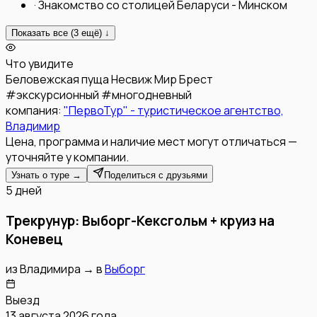
·
Знакомство со столицей Беларуси - Минском
Показать все (
3
ещё) ↓
Что увидите
Беловежская пуща
Несвиж
Мир
Брест
#
экскурсионный
#
многодневный
компания:
"ПервоТур" - туристическое агентство,
Владимир
Цена, программа и наличие мест могут отличаться —
уточняйте у компании.
Узнать о туре →
Поделиться с друзьями
5 дней
Трекрунур: Выборг-Кексгольм + круиз на
Коневец
из
Владимира
→
в
Выборг
Выезд
13 августа 2026 года