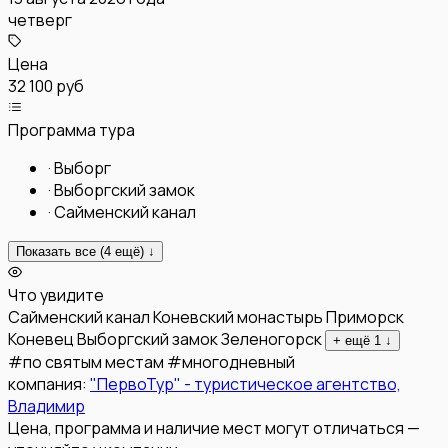
четверг
Цена
32 100 руб
Программа тура
·
Выборг
·
Выборгский замок
·
Сайменский канал
Показать все (
4
ещё) ↓
Что увидите
Сайменский канал
Коневский монастырь
Приморск
Коневец
Выборгский замок
Зеленогорск
+ ещё
1
↓
#
по святым местам
#
многодневный
компания:
"ПервоТур" - туристическое агентство,
Владимир
Цена, программа и наличие мест могут отличаться —