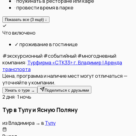
·
поужинать в ресторане или кафе
·
провести время в парке
Показать все (
3
ещё) ↓
Что включено
✓
проживание в гостинице
#
экскурсионный
#
событийный
#
многодневный
компания:
Турфирма «СТК33» г. Владимир | Аренда
транспорта
Цена, программа и наличие мест могут отличаться —
уточняйте у компании.
Узнать о туре →
Поделиться с друзьями
2 дня · 1 ночь
Тур в Тулу и Ясную Поляну
из
Владимира
→
в
Тулу