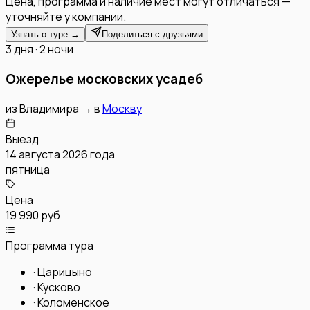
Цена, программа и наличие мест могут отличаться —
уточняйте у компании.
Узнать о туре →
Поделиться с друзьями
3 дня · 2 ночи
Ожерелье московских усадеб
из
Владимира
→
в
Москву
Выезд
14 августа 2026 года
пятница
Цена
19 990 руб
Программа тура
·
Царицыно
·
Кусково
·
Коломенское