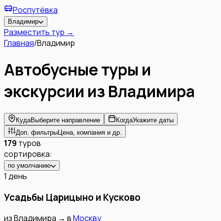
Роспутёвка
Владимир
Разместить тур →
Главная
/
Владимир
Автобусные туры и
экскурсии из
Владимира
Куда
Выберите направление
Когда
Укажите даты
Доп. фильтры
Цена, компания и др.
179
туров
сортировка:
по умолчанию
1 день
Усадьбы Царицыно и Кусково
из
Владимира
→
в
Москву