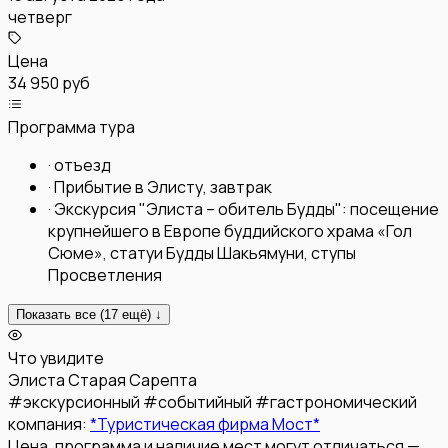
четверг
Цена
34 950 руб
Программа тура
·
отъезд
·
Прибытие в Элисту, завтрак
·
Экскурсия "Элиста – обитель Будды": посещение
крупнейшего в Европе буддийского храма «Гол
Сюме», статуи Будды Шакьямуни, ступы
Просветления
Показать все (
17
ещё) ↓
Что увидите
Элиста
Старая Сарепта
#
экскурсионный
#
событийный
#
гастрономический
компания:
*Туристическая фирма Мост*
Цена, программа и наличие мест могут отличаться —