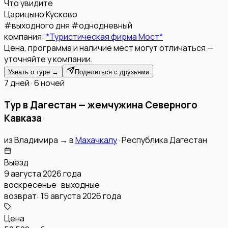
Что увидите
Царицыно
Кусково
#
выходного дня
#
однодневный
компания:
*Туристическая фирма Мост*
Цена, программа и наличие мест могут отличаться —
уточняйте у компании.
Узнать о туре →
Поделиться с друзьями
7 дней · 6 ночей
Тур в Дагестан — жемчужина Северного
Кавказа
из
Владимира
→
в
Махачкалу
·
Республика Дагестан
Выезд
9 августа 2026 года
воскресенье · выходные
возврат:
15 августа 2026 года
Цена