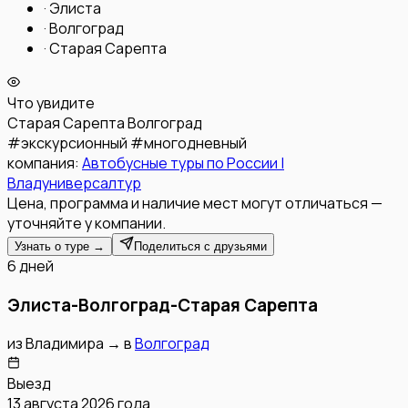
·
Элиста
·
Волгоград
·
Старая Сарепта
Что увидите
Старая Сарепта
Волгоград
#
экскурсионный
#
многодневный
компания:
Автобусные туры по России |
Владуниверсалтур
Цена, программа и наличие мест могут отличаться —
уточняйте у компании.
Узнать о туре →
Поделиться с друзьями
6 дней
Элиста-Волгоград-Старая Сарепта
из
Владимира
→
в
Волгоград
Выезд
13 августа 2026 года