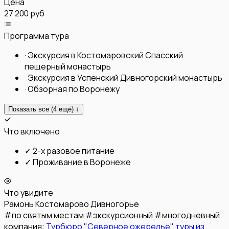
Цена
27 200 руб
Программа тура
·
Экскурсия в Костомаровский Спасский
пещерный монастырь
·
Экскурсия в Успенский Дивногорский монастырь
·
Обзорная по Воронежу
Показать все (
4
ещё) ↓
Что включено
✓
2-х разовое питание
✓
Проживание в Воронеже
Что увидите
Рамонь
Костомарово
Дивногорье
#
по святым местам
#
экскурсионный
#
многодневный
компания:
Турбюро "Северное ожерелье" туры из