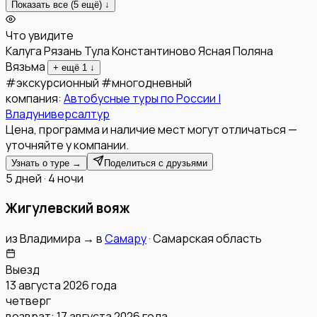
Показать все (
5
ещё) ↓
Что увидите
Калуга
Рязань
Тула
Константиново
Ясная Поляна
Вязьма
+ ещё
1
↓
#
экскурсионный
#
многодневный
компания:
Автобусные туры по России |
Владуниверсалтур
Цена, программа и наличие мест могут отличаться —
уточняйте у компании.
Узнать о туре →
Поделиться с друзьями
5 дней · 4 ночи
Жигулевский вояж
из
Владимира
→
в
Самару
·
Самарская область
Выезд
13 августа 2026 года
четверг
возврат:
17 августа 2026 года