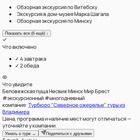
·
Обзорная экскурсия по Витебску
·
Экскурсия в дом-музея Марка Шагала
·
Обзорная экскурсия по Минску
Показать все (
6
ещё) ↓
Что включено
✓
4 завтрака
✓
2 обеда
Что увидите
Беловежская пуща
Несвиж
Минск
Мир
Брест
#
экскурсионный
#
многодневный
компания:
Турбюро "Северное ожерелье" туры из
Владимира
Цена, программа и наличие мест могут отличаться —
уточняйте у компании.
Узнать о туре →
Поделиться с друзьями