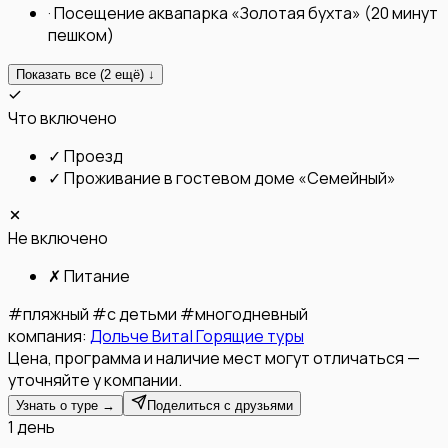
·
Посещение аквапарка «Золотая бухта» (20 минут
пешком)
Показать все (
2
ещё) ↓
Что включено
✓
Проезд
✓
Проживание в гостевом доме «Семейный»
Не включено
✗
Питание
#
пляжный
#
с детьми
#
многодневный
компания:
Дольче Вита| Горящие туры
Цена, программа и наличие мест могут отличаться —
уточняйте у компании.
Узнать о туре →
Поделиться с друзьями
1 день