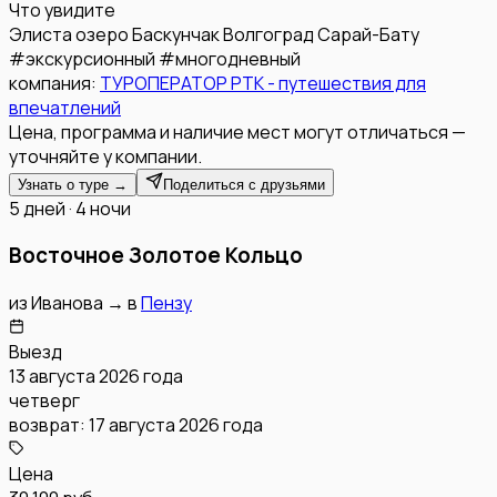
Что увидите
Элиста
озеро Баскунчак
Волгоград
Сарай-Бату
#
экскурсионный
#
многодневный
компания:
ТУРОПЕРАТОР РТК - путешествия для
впечатлений
Цена, программа и наличие мест могут отличаться —
уточняйте у компании.
Узнать о туре →
Поделиться с друзьями
5 дней · 4 ночи
Восточное Золотое Кольцо
из
Иванова
→
в
Пензу
Выезд
13 августа 2026 года
четверг
возврат:
17 августа 2026 года
Цена