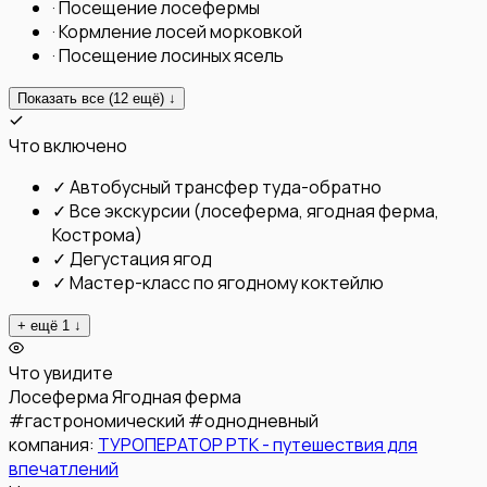
·
Посещение лосефермы
·
Кормление лосей морковкой
·
Посещение лосиных ясель
Показать все (
12
ещё) ↓
Что включено
✓
Автобусный трансфер туда-обратно
✓
Все экскурсии (лосеферма, ягодная ферма,
Кострома)
✓
Дегустация ягод
✓
Мастер-класс по ягодному коктейлю
+ ещё
1
↓
Что увидите
Лосеферма
Ягодная ферма
#
гастрономический
#
однодневный
компания:
ТУРОПЕРАТОР РТК - путешествия для
впечатлений