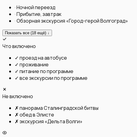
·
Ночной переезд
·
Прибытие, завтрак
·
Обзорная экскурсия «Город-герой Волгоград»
Показать все (
18
ещё) ↓
Что включено
✓
проезд на автобусе
✓
проживание
✓
питание по программе
✓
все экскурсии по программе
Не включено
✗
панорама Сталинградской битвы
✗
обед в Элисте
✗
экскурсия «Дельта Волги»