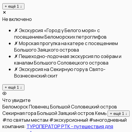
+ ещё
1
↓
Не включено
✗
Экскурсия «Город у Белого моря» с
посещением Беломорских петроглифов
✗
Морская прогулка на катере с посещением
Большого Заяцкого острова
✗
Пешеходно-лодочная экскурсия по озёрам и
каналам Большого Соловецкого острова
✗
Экскурсия на Секирную гору в Свято-
Вознесенский скит
+ ещё
1
↓
Что увидите
Беломорск
Повенец
Большой Соловецкий остров
Секирная гора
Большой Заяцкий остров
Кемь
+ ещё
1
↓
#
по святым местам
#
экскурсионный
#
многодневный
компания:
ТУРОПЕРАТОР РТК - путешествия для