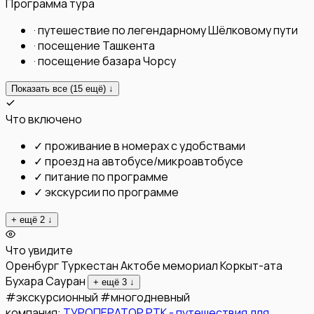
Программа тура
·
путешествие по легендарному Шёлковому пути
·
посещение Ташкента
·
посещение базара Чорсу
Показать все (
15
ещё) ↓
Что включено
✓
проживание в номерах с удобствами
✓
проезд на автобусе/микроавтобусе
✓
питание по программе
✓
экскурсии по программе
+ ещё
2
↓
Что увидите
Оренбург
Туркестан
Актобе
мемориал Коркыт-ата
Бухара
Сауран
+ ещё
3
↓
#
экскурсионный
#
многодневный
компания:
ТУРОПЕРАТОР РТК - путешествия для