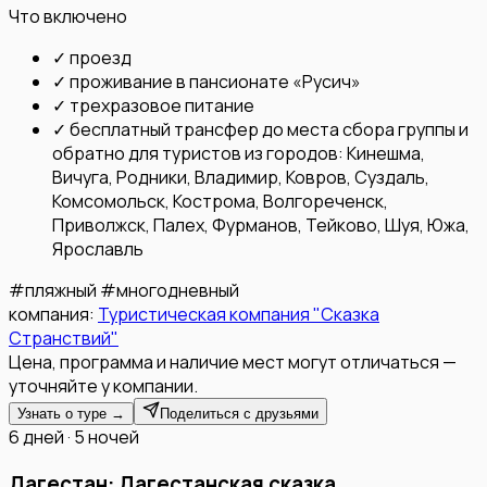
Что включено
✓
проезд
✓
проживание в пансионате «Русич»
✓
трехразовое питание
✓
бесплатный трансфер до места сбора группы и
обратно для туристов из городов: Кинешма,
Вичуга, Родники, Владимир, Ковров, Суздаль,
Комсомольск, Кострома, Волгореченск,
Приволжск, Палех, Фурманов, Тейково, Шуя, Южа,
Ярославль
#
пляжный
#
многодневный
компания:
Туристическая компания "Сказка
Странствий"
Цена, программа и наличие мест могут отличаться —
уточняйте у компании.
Узнать о туре →
Поделиться с друзьями
6 дней · 5 ночей
Дагестан: Дагестанская сказка