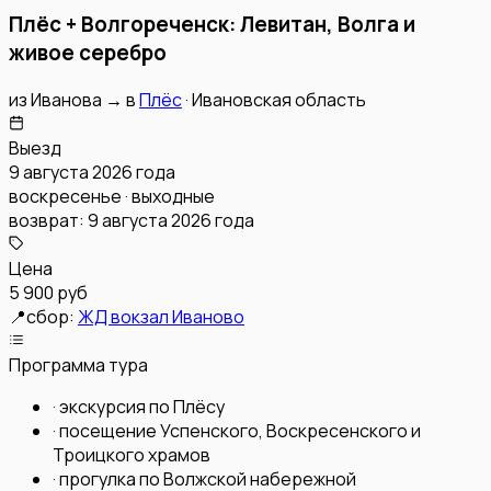
Плёс + Волгореченск: Левитан, Волга и
живое серебро
из
Иванова
→
в
Плёс
·
Ивановская область
Выезд
9 августа 2026 года
воскресенье · выходные
возврат:
9 августа 2026 года
Цена
5 900 руб
📍
сбор:
ЖД вокзал Иваново
Программа тура
·
экскурсия по Плёсу
·
посещение Успенского, Воскресенского и
Троицкого храмов
·
прогулка по Волжской набережной