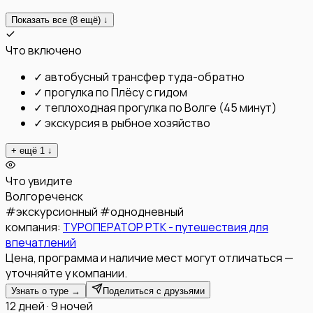
Показать все (
8
ещё) ↓
Что включено
✓
автобусный трансфер туда-обратно
✓
прогулка по Плёсу с гидом
✓
теплоходная прогулка по Волге (45 минут)
✓
экскурсия в рыбное хозяйство
+ ещё
1
↓
Что увидите
Волгореченск
#
экскурсионный
#
однодневный
компания:
ТУРОПЕРАТОР РТК - путешествия для
впечатлений
Цена, программа и наличие мест могут отличаться —
уточняйте у компании.
Узнать о туре →
Поделиться с друзьями
12 дней · 9 ночей