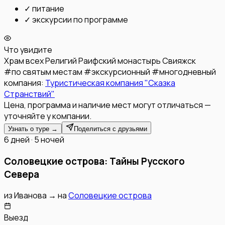
✓
питание
✓
экскурсии по программе
Что увидите
Храм всех Религий
Раифский монастырь
Свияжск
#
по святым местам
#
экскурсионный
#
многодневный
компания:
Туристическая компания "Сказка
Странствий"
Цена, программа и наличие мест могут отличаться —
уточняйте у компании.
Узнать о туре →
Поделиться с друзьями
6 дней · 5 ночей
Соловецкие острова: Тайны Русского
Севера
из
Иванова
→
на
Соловецкие острова
Выезд