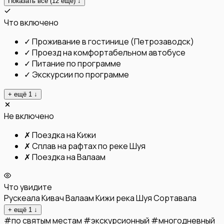
Показать все (
12
ещё) ↓
Что включено
✓
Проживание в гостинице (Петрозаводск)
✓
Проезд на комфортабельном автобусе
✓
Питание по программе
✓
Экскурсии по программе
+ ещё
1
↓
Не включено
✗
Поездка на Кижи
✗
Сплав на рафтах по реке Шуя
✗
Поездка на Валаам
Что увидите
Рускеала
Кивач
Валаам
Кижи
река Шуя
Сортавала
+ ещё
1
↓
#
по святым местам
#
экскурсионный
#
многодневный