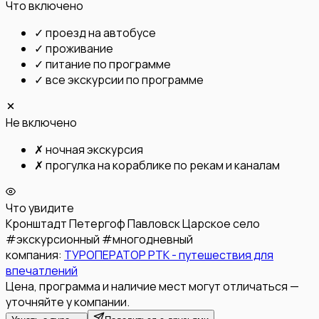
Что включено
✓
проезд на автобусе
✓
проживание
✓
питание по программе
✓
все экскурсии по программе
Не включено
✗
ночная экскурсия
✗
прогулка на кораблике по рекам и каналам
Что увидите
Кронштадт
Петергоф
Павловск
Царское село
#
экскурсионный
#
многодневный
компания:
ТУРОПЕРАТОР РТК - путешествия для
впечатлений
Цена, программа и наличие мест могут отличаться —
уточняйте у компании.