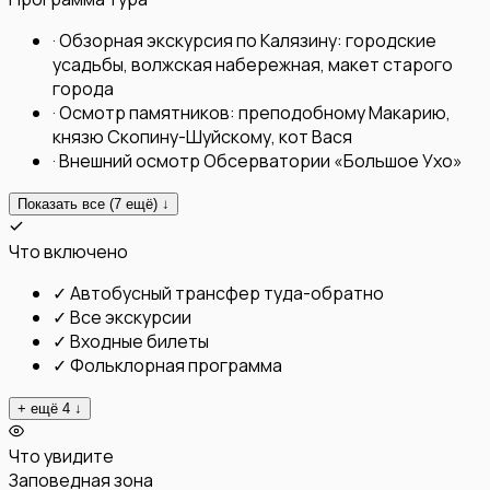
·
Обзорная экскурсия по Калязину: городские
усадьбы, волжская набережная, макет старого
города
·
Осмотр памятников: преподобному Макарию,
князю Скопину-Шуйскому, кот Вася
·
Внешний осмотр Обсерватории «Большое Ухо»
Показать все (
7
ещё) ↓
Что включено
✓
Автобусный трансфер туда-обратно
✓
Все экскурсии
✓
Входные билеты
✓
Фольклорная программа
+ ещё
4
↓
Что увидите
Заповедная зона