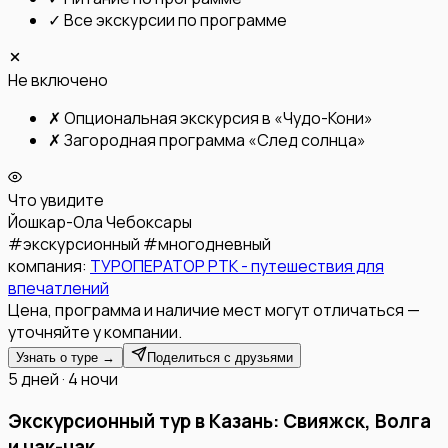
✓
Все экскурсии по программе
Не включено
✗
Опциональная экскурсия в «Чудо-Кони»
✗
Загородная программа «След солнца»
Что увидите
Йошкар-Ола
Чебоксары
#
экскурсионный
#
многодневный
компания:
ТУРОПЕРАТОР РТК - путешествия для
впечатлений
Цена, программа и наличие мест могут отличаться —
уточняйте у компании.
Узнать о туре →
Поделиться с друзьями
5 дней · 4 ночи
Экскурсионный тур в Казань: Свияжск, Волга
и чак-чак