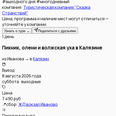
#
выходного дня
#
многодневный
компания:
Туристическая компания "Сказка
Странствий"
Цена, программа и наличие мест могут отличаться —
уточняйте у компании.
Узнать о туре →
Поделиться с друзьями
1 день
Пикник, олени и волжская уха в Калязине
из
Иванова
→
в
Калязин
Выезд
8 августа 2026 года
суббота · выходные
Цена
7 490 руб
📍
сбор:
ЖД вокзал Иваново
Программа тура