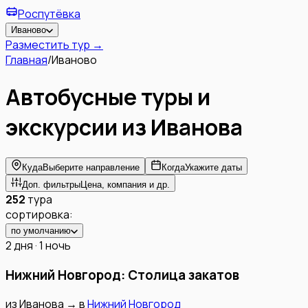
Роспутёвка
Иваново
Разместить тур →
Главная
/
Иваново
Автобусные туры и
экскурсии из
Иванова
Куда
Выберите направление
Когда
Укажите даты
Доп. фильтры
Цена, компания и др.
252
тура
сортировка:
по умолчанию
2 дня · 1 ночь
Нижний Новгород: Столица закатов
из
Иванова
→
в
Нижний Новгород