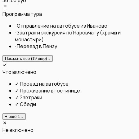
30 100 руб
Программа тура
·
Отправление на автобусе из Иваново
·
Завтрак и экскурсия по Наровчату (храмы и
монастыри)
·
Переезд в Пензу
Показать все (
19
ещё) ↓
Что включено
✓
Проезд на автобусе
✓
Проживание в гостинице
✓
Завтраки
✓
Обеды
+ ещё
1
↓
Не включено