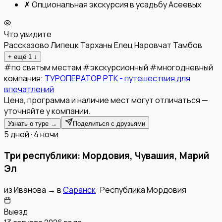
✗
Опциональная экскурсия в усадьбу Асеевых
Что увидите
Рассказово
Липецк
Тарханы
Елец
Наровчат
Тамбов
+ ещё
1
↓
#
по святым местам
#
экскурсионный
#
многодневный
компания:
ТУРОПЕРАТОР РТК - путешествия для
впечатлений
Цена, программа и наличие мест могут отличаться —
уточняйте у компании.
Узнать о туре →
Поделиться с друзьями
5 дней · 4 ночи
Три республики: Мордовия, Чувашия, Марий
Эл
из
Иванова
→
в
Саранск
·
Республика Мордовия
Выезд