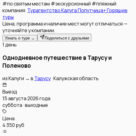
#
по святым местам
#
экскурсионный
#
пляжный
компания:
Турагентство Калуга Попутчица+ Горящие
туры
Цена, программа и наличие мест могут отличаться —
уточняйте у компании.
Узнать о туре →
Поделиться с друзьями
1 день
Однодневное путешествие в Тарусу и
Поленово
из
Калуги
→
в
Тарусу
·
Калужская область
Выезд
15 августа 2026 года
суббота · выходные
Цена
4 350 руб