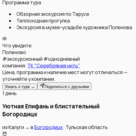
Программа тура
·
Обзорная экскурсия по Тарусе
·
Теплоходная прогулка
·
Экскурсия в музее-усадьбе художника Поленова
Что увидите
Поленово
#
экскурсионный
#
однодневный
компания:
ТК "Серебряная нить"
Цена, программа и наличие мест могут отличаться —
уточняйте у компании.
Узнать о туре →
Поделиться с друзьями
1 день
Уютная Епифань и блистательный
Богородицк
из
Калуги
→
в
Богородицк
·
Тульская область