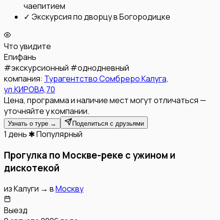
чаепитием
✓
Экскурсия по дворцу в Богородицке
Что увидите
Епифань
#
экскурсионный
#
однодневный
компания:
Турагентство Сомбреро Калуга,
ул.КИРОВА,70
Цена, программа и наличие мест могут отличаться —
уточняйте у компании.
Узнать о туре →
Поделиться с друзьями
1 день
✱ Популярный
Прогулка по Москве-реке с ужином и
дискотекой
из
Калуги
→
в
Москву
Выезд