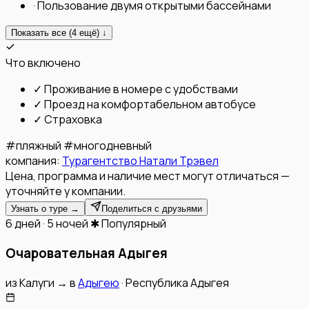
·
Пользование двумя открытыми бассейнами
Показать все (
4
ещё) ↓
Что включено
✓
Проживание в номере с удобствами
✓
Проезд на комфортабельном автобусе
✓
Страховка
#
пляжный
#
многодневный
компания:
Турагентство Натали Трэвел
Цена, программа и наличие мест могут отличаться —
уточняйте у компании.
Узнать о туре →
Поделиться с друзьями
6 дней · 5 ночей
✱ Популярный
Очаровательная Адыгея
из
Калуги
→
в
Адыгею
·
Республика Адыгея