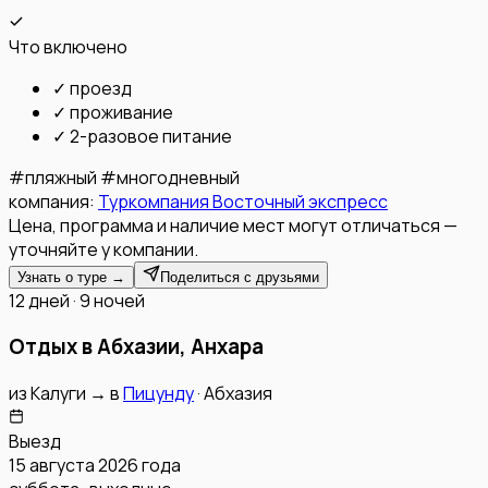
Что включено
✓
проезд
✓
проживание
✓
2-разовое питание
#
пляжный
#
многодневный
компания:
Туркомпания Восточный экспресс
Цена, программа и наличие мест могут отличаться —
уточняйте у компании.
Узнать о туре →
Поделиться с друзьями
12 дней · 9 ночей
Отдых в Абхазии, Анхара
из
Калуги
→
в
Пицунду
·
Абхазия
Выезд
15 августа 2026 года