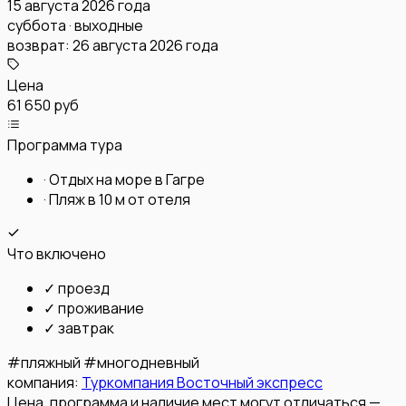
15 августа 2026 года
суббота · выходные
возврат:
26 августа 2026 года
Цена
61 650 руб
Программа тура
·
Отдых на море в Гагре
·
Пляж в 10 м от отеля
Что включено
✓
проезд
✓
проживание
✓
завтрак
#
пляжный
#
многодневный
компания:
Туркомпания Восточный экспресс
Цена, программа и наличие мест могут отличаться —