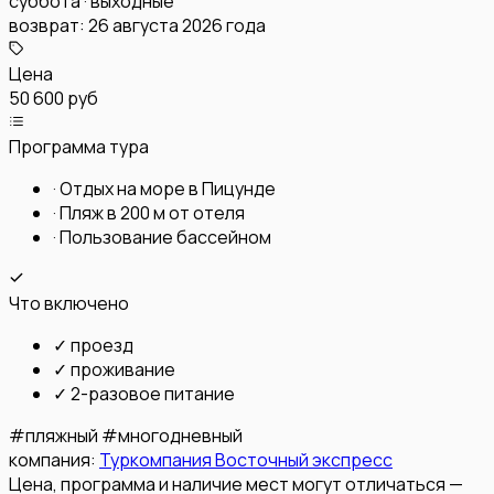
суббота · выходные
возврат:
26 августа 2026 года
Цена
50 600 руб
Программа тура
·
Отдых на море в Пицунде
·
Пляж в 200 м от отеля
·
Пользование бассейном
Что включено
✓
проезд
✓
проживание
✓
2-разовое питание
#
пляжный
#
многодневный
компания:
Туркомпания Восточный экспресс
Цена, программа и наличие мест могут отличаться —