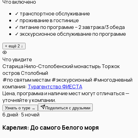
Что включено
✓
транспортное обслуживание
✓
проживание в гостинице
✓
питание по программе – 2 завтрака/3 обеда
✓
экскурсионное обслуживание по программе
+ ещё
2
↓
Что увидите
Старица
Нило-Столобенский монастырь
Торжок
остров Столобный
#
по святым местам
#
экскурсионный
#
многодневный
компания:
Турагентство ФИЕСТА
Цена, программа и наличие мест могут отличаться —
уточняйте у компании.
Узнать о туре →
Поделиться с друзьями
6 дней · 5 ночей
Карелия: До самого Белого моря