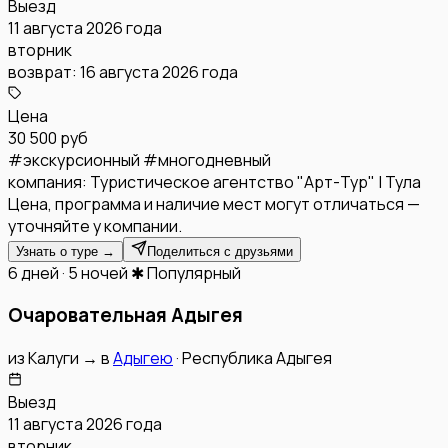
Выезд
11 августа 2026 года
вторник
возврат:
16 августа 2026 года
Цена
30 500 руб
#
экскурсионный
#
многодневный
компания:
Туристическое агентство "Арт-Тур" | Тула
Цена, программа и наличие мест могут отличаться —
уточняйте у компании.
Узнать о туре →
Поделиться с друзьями
6 дней · 5 ночей
✱ Популярный
Очаровательная Адыгея
из
Калуги
→
в
Адыгею
·
Республика Адыгея
Выезд
11 августа 2026 года
вторник