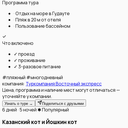
Программа тура
·
Отдых на море в Гудауте
·
Пляж в 20 м от отеля
·
Пользование бассейном
Что включено
✓
проезд
✓
проживание
✓
3-разовое питание
#
пляжный
#
многодневный
компания:
Туркомпания Восточный экспресс
Цена, программа и наличие мест могут отличаться —
уточняйте у компании.
Узнать о туре →
Поделиться с друзьями
6 дней · 5 ночей
✱ Популярный
Казанский кот и Йошкин кот