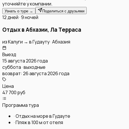
уточняйте у компании.
Узнать о туре →
Поделиться с друзьями
12 дней · 9 ночей
Отдых в Абхазии, Ла Терраса
из
Калуги
→
в
Гудауту
·
Абхазия
Выезд
15 августа 2026 года
суббота · выходные
возврат:
26 августа 2026 года
Цена
47 700 руб
Программа тура
·
Отдых на море в Гудауте
·
Пляж в 100 м от отеля