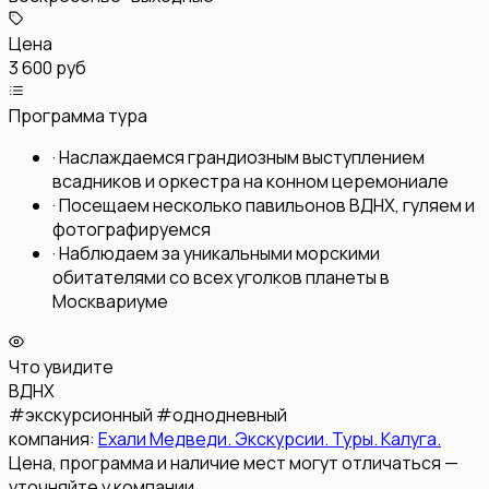
Цена
3 600 руб
Программа тура
·
Наслаждаемся грандиозным выступлением
всадников и оркестра на конном церемониале
·
Посещаем несколько павильонов ВДНХ, гуляем и
фотографируемся
·
Наблюдаем за уникальными морскими
обитателями со всех уголков планеты в
Москвариуме
Что увидите
ВДНХ
#
экскурсионный
#
однодневный
компания:
Ехали Медведи. Экскурсии. Туры. Калуга.
Цена, программа и наличие мест могут отличаться —
уточняйте у компании.