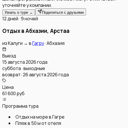
уточняйте у компании.
Узнать о туре →
Поделиться с друзьями
12 дней · 9 ночей
Отдых в Абхазии, Арстаа
из
Калуги
→
в
Гагру
·
Абхазия
Выезд
15 августа 2026 года
суббота · выходные
возврат:
26 августа 2026 года
Цена
61 600 руб
Программа тура
·
Отдых на море в Гагре
·
Пляж в 50 м от отеля