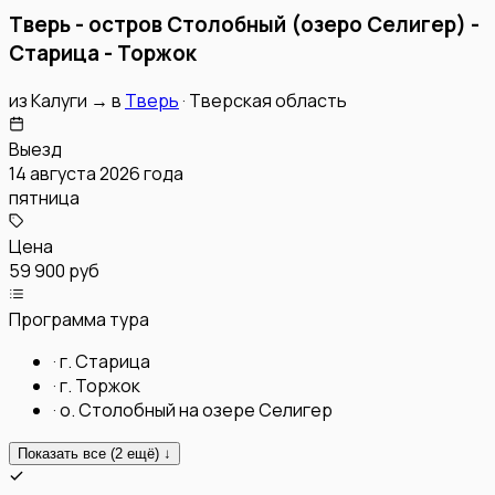
Тверь - остров Столобный (озеро Селигер) -
Старица - Торжок
из
Калуги
→
в
Тверь
·
Тверская область
Выезд
14 августа 2026 года
пятница
Цена
59 900 руб
Программа тура
·
г. Старица
·
г. Торжок
·
о. Столобный на озере Селигер
Показать все (
2
ещё) ↓