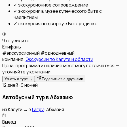
✓
экскурсионное сопровождение
✓
экскурсия в музее купеческого быта с
чаепитием
✓
экскурсия по дворцу в Богородицке
Что увидите
Епифань
#
экскурсионный
#
однодневный
компания:
Экскурсии по Калуге и области
Цена, программа и наличие мест могут отличаться —
уточняйте у компании.
Узнать о туре →
Поделиться с друзьями
12 дней · 9 ночей
Автобусный тур в Абхазию
из
Калуги
→
в
Гагру
·
Абхазия
Выезд