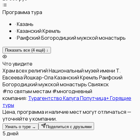
Программа тура
·
Казань
·
Казанский Кремль
·
Раифский Богородицкий мужской монастырь
Показать все (
4
ещё) ↓
Что увидите
Храм всех религий
Национальный музей имени Т.
Евсеева
Йошкар-Ола
Казанский Кремль
Раифский
Богородицкий мужской монастырь
Свияжск
#
по святым местам
#
многодневный
компания:
Турагентство Калуга Попутчица+ Горящие
туры
Цена, программа и наличие мест могут отличаться —
уточняйте у компании.
Узнать о туре →
Поделиться с друзьями
5 дней