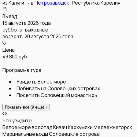
из
Калуги
→
в
Петрозаводск
·
Республика Карелия
Выезд
15 августа 2026 года
суббота · выходные
возврат:
20 августа 2026 года
Цена
43 800 руб
Программа тура
·
Увидеть Белое море
·
Побывать на Соловецких островах
·
Посетить Соловецкий монастырь
Показать все (
9
ещё) ↓
Что увидите
Белое море
водопад Кивач
Кархумяки
Медвежьегорск
Марциальные воды
Соловецкие острова