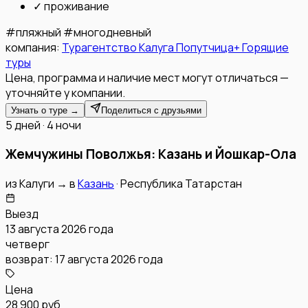
✓
проживание
#
пляжный
#
многодневный
компания:
Турагентство Калуга Попутчица+ Горящие
туры
Цена, программа и наличие мест могут отличаться —
уточняйте у компании.
Узнать о туре →
Поделиться с друзьями
5 дней · 4 ночи
Жемчужины Поволжья: Казань и Йошкар-Ола
из
Калуги
→
в
Казань
·
Республика Татарстан
Выезд
13 августа 2026 года
четверг
возврат:
17 августа 2026 года
Цена
28 900 руб