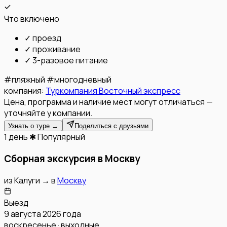
Что включено
✓
проезд
✓
проживание
✓
3-разовое питание
#
пляжный
#
многодневный
компания:
Туркомпания Восточный экспресс
Цена, программа и наличие мест могут отличаться —
уточняйте у компании.
Узнать о туре →
Поделиться с друзьями
1 день
✱ Популярный
Сборная экскурсия в Москву
из
Калуги
→
в
Москву
Выезд
9 августа 2026 года
воскресенье · выходные