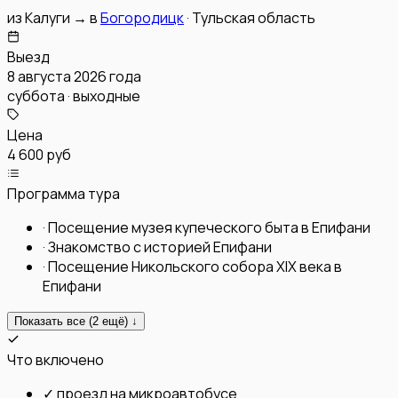
из
Калуги
→
в
Богородицк
·
Тульская область
Выезд
8 августа 2026 года
суббота · выходные
Цена
4 600 руб
Программа тура
·
Посещение музея купеческого быта в Епифани
·
Знакомство с историей Епифани
·
Посещение Никольского собора XlX века в
Епифани
Показать все (
2
ещё) ↓
Что включено
✓
проезд на микроавтобусе