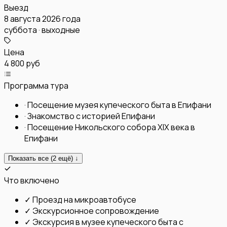
Выезд
8 августа 2026 года
суббота · выходные
Цена
4 800 руб
Программа тура
·
Посещение музея купеческого быта в Епифани
·
Знакомство с историей Епифани
·
Посещение Никольского собора XlX века в
Епифани
Показать все (
2
ещё) ↓
Что включено
✓
Проезд на микроавтобусе
✓
Экскурсионное сопровождение
✓
Экскурсия в музее купеческого быта с