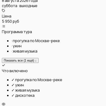
8 августа 2026 года
суббота · выходные
Цена
5 950 руб
Программа тура
·
прогулка по Москве-реке
·
ужин
·
живая музыка
Показать все (
1
ещё) ↓
Что включено
✓
прогулка по Москве-реке
✓
ужин
✓
живая музыка
✓
дискотека