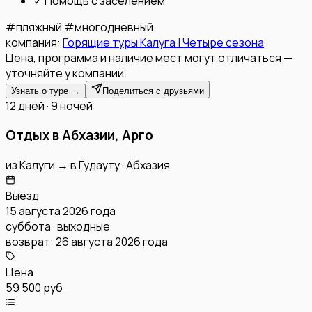
✓
Помощь с заселением
#
пляжный
#
многодневный
компания:
Горящие туры Калуга | Четыре сезона
Цена, программа и наличие мест могут отличаться —
уточняйте у компании.
Узнать о туре →
Поделиться с друзьями
12 дней · 9 ночей
Отдых в Абхазии, Арго
из
Калуги
→
в
Гудауту
·
Абхазия
Выезд
15 августа 2026 года
суббота · выходные
возврат:
26 августа 2026 года
Цена
59 500 руб