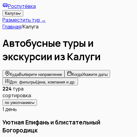
Роспутёвка
Калуга
Разместить тур →
Главная
/
Калуга
Автобусные туры и
экскурсии из
Калуги
Куда
Выберите направление
Когда
Укажите даты
Доп. фильтры
Цена, компания и др.
224
тура
сортировка:
по умолчанию
1 день
Уютная Епифань и блистательный
Богородицк