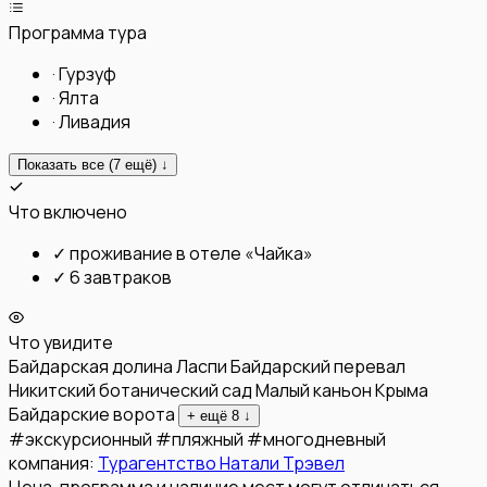
Программа тура
·
Гурзуф
·
Ялта
·
Ливадия
Показать все (
7
ещё) ↓
Что включено
✓
проживание в отеле «Чайка»
✓
6 завтраков
Что увидите
Байдарская долина
Ласпи
Байдарский перевал
Никитский ботанический сад
Малый каньон Крыма
Байдарские ворота
+ ещё
8
↓
#
экскурсионный
#
пляжный
#
многодневный
компания:
Турагентство Натали Трэвел
Цена, программа и наличие мест могут отличаться —