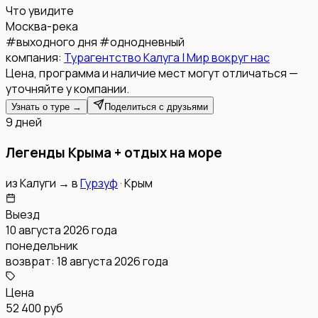
Что увидите
Москва-река
#
выходного дня
#
однодневный
компания:
Турагентство Калуга | Мир вокруг нас
Цена, программа и наличие мест могут отличаться —
уточняйте у компании.
Узнать о туре →
Поделиться с друзьями
9 дней
Легенды Крыма + отдых на море
из
Калуги
→
в
Гурзуф
·
Крым
Выезд
10 августа 2026 года
понедельник
возврат:
18 августа 2026 года
Цена
52 400 руб