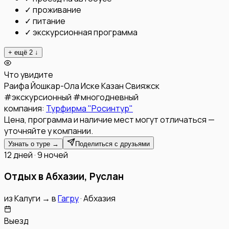
✓
проживание
✓
питание
✓
экскурсионная программа
+ ещё
2
↓
Что увидите
Раифа
Йошкар-Ола
Иске Казан
Свияжск
#
экскурсионный
#
многодневный
компания:
Турфирма "Росинтур"
Цена, программа и наличие мест могут отличаться —
уточняйте у компании.
Узнать о туре →
Поделиться с друзьями
12 дней · 9 ночей
Отдых в Абхазии, Руслан
из
Калуги
→
в
Гагру
·
Абхазия
Выезд