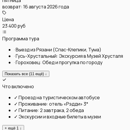
пятница
возврат:
16 августа 2026 года
Цена
23 400 руб
Программа тура
·
Выезд из Рязани (Спас-Клепики, Тума)
·
Гусь-Хрустальный: Экскурсия в Музей Хрусталя
·
Гороховец: Обед и прогулка по городу
Показать все (
11
ещё) ↓
Что включено
✓
Проезд на туристическом автобусе
✓
Проживание: отель «Рэдди» 3*
✓
Питание: 2 завтрака, 2 обеда
✓
Экскурсии и входные билеты в музеи
+ ещё
1
↓