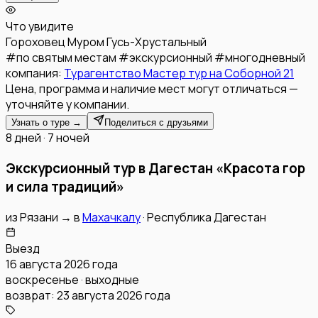
Что увидите
Гороховец
Муром
Гусь-Хрустальный
#
по святым местам
#
экскурсионный
#
многодневный
компания:
Турагентство Мастер тур на Соборной 21
Цена, программа и наличие мест могут отличаться —
уточняйте у компании.
Узнать о туре →
Поделиться с друзьями
8 дней · 7 ночей
Экскурсионный тур в Дагестан «Красота гор
и сила традиций»
из
Рязани
→
в
Махачкалу
·
Республика Дагестан
Выезд
16 августа 2026 года
воскресенье · выходные
возврат:
23 августа 2026 года