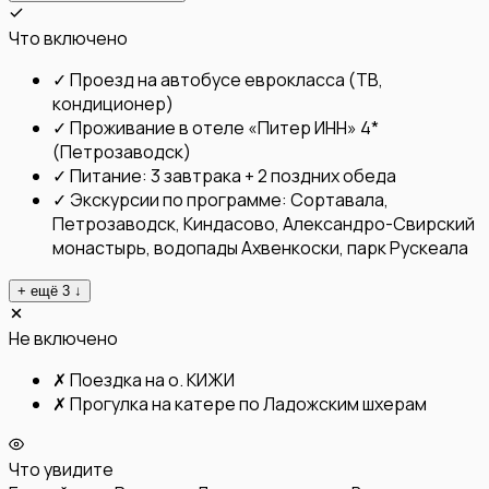
Что включено
✓
Проезд на автобусе еврокласса (ТВ,
кондиционер)
✓
Проживание в отеле «Питер ИНН» 4*
(Петрозаводск)
✓
Питание: 3 завтрака + 2 поздних обеда
✓
Экскурсии по программе: Сортавала,
Петрозаводск, Киндасово, Александро-Свирский
монастырь, водопады Ахвенкоски, парк Рускеала
+ ещё
3
↓
Не включено
✗
Поездка на о. КИЖИ
✗
Прогулка на катере по Ладожским шхерам
Что увидите