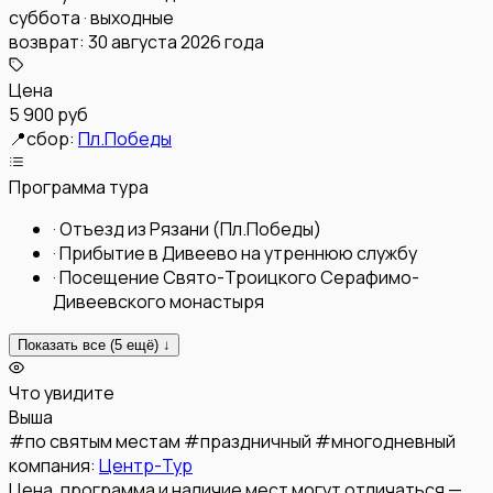
суббота · выходные
возврат:
30 августа 2026 года
Цена
5 900 руб
📍
сбор:
Пл.Победы
Программа тура
·
Отъезд из Рязани (Пл.Победы)
·
Прибытие в Дивеево на утреннюю службу
·
Посещение Свято-Троицкого Серафимо-
Дивеевского монастыря
Показать все (
5
ещё) ↓
Что увидите
Выша
#
по святым местам
#
праздничный
#
многодневный
компания:
Центр-Тур
Цена, программа и наличие мест могут отличаться —