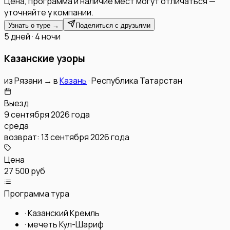
Цена, программа и наличие мест могут отличаться —
уточняйте у компании.
Узнать о туре →
Поделиться с друзьями
5 дней · 4 ночи
Казанские узоры
из
Рязани
→
в
Казань
·
Республика Татарстан
Выезд
9 сентября 2026 года
среда
возврат:
13 сентября 2026 года
Цена
27 500 руб
Программа тура
·
Казанский Кремль
·
мечеть Кул-Шариф