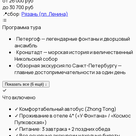
от
26 000 руб
до 30 700 руб
📍
сбор:
Рязань (пл. Ленина)
Программа тура
·
Петергоф — легендарные фонтаны и дворцовый
ансамбль
·
Кронштадт — морская история и величественный
Никольский собор
·
Обзорная экскурсия по Санкт-Петербургу —
главные достопримечательности за один день
Показать все (
6
ещё) ↓
Что включено
✓
Комфортабельный автобус (Zhong Tong)
✓
Проживание в отеле 4* («У Фонтана» / «Космос
Пулковская»)
✓
Питание: 3 завтрака + 2 поздних обеда
✓
Все основные экскурсии и входные билеты