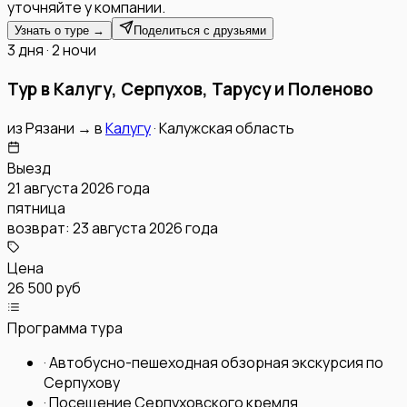
уточняйте у компании.
Узнать о туре →
Поделиться с друзьями
3 дня · 2 ночи
Тур в Калугу, Серпухов, Тарусу и Поленово
из
Рязани
→
в
Калугу
·
Калужская область
Выезд
21 августа 2026 года
пятница
возврат:
23 августа 2026 года
Цена
26 500 руб
Программа тура
·
Автобусно-пешеходная обзорная экскурсия по
Серпухову
·
Посещение Серпуховского кремля