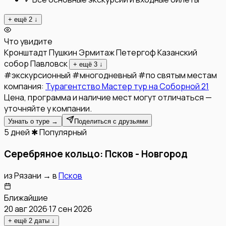
+ ещё
2
↓
Что увидите
Кронштадт
Пушкин
Эрмитаж
Петергоф
Казанский
собор
Павловск
+ ещё
3
↓
#
экскурсионный
#
многодневный
#
по святым местам
компания:
Турагентство Мастер тур на Соборной 21
Цена, программа и наличие мест могут отличаться —
уточняйте у компании.
Узнать о туре →
Поделиться с друзьями
5 дней
✱ Популярный
Серебряное кольцо: Псков - Новгород
из
Рязани
→
в
Псков
Ближайшие
20 авг 2026
·
17 сен 2026
+ ещё
2
даты
↓