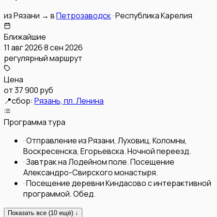
из
Рязани
→
в
Петрозаводск
·
Республика Карелия
Ближайшие
11 авг 2026
·
8 сен 2026
регулярный маршрут
Цена
от
37 900 руб
📍
сбор:
Рязань, пл. Ленина
Программа тура
·
Отправление из Рязани, Луховиц, Коломны,
Воскресенска, Егорьевска. Ночной переезд.
·
Завтрак на Лодейном поле. Посещение
Александро-Свирского монастыря.
·
Посещение деревни Киндасово с интерактивной
программой. Обед.
Показать все (
10
ещё) ↓