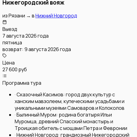
Нижегородский вояж
из
Рязани
→
в
Нижний Новгород
Выезд
7 августа 2026 года
пятница
возврат:
9 августа 2026 года
Цена
27 600 руб
Программа тура
·
Сказочный Касимов: город двух культур с
ханским мавзолеем, купеческими усадьбами и
уникальными музеями Самоваров и Колоколов
·
Былинный Муром: родина богатыря Ильи
Муромца, древний Спасский монастырь и
Троицкая обитель с мощами Петра и Февронии
·
Нижний Новгород: грандиозный Нижегородский