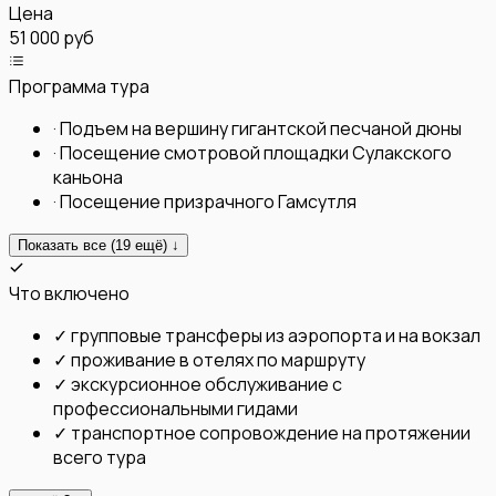
Цена
51 000 руб
Программа тура
·
Подъем на вершину гигантской песчаной дюны
·
Посещение смотровой площадки Сулакского
каньона
·
Посещение призрачного Гамсутля
Показать все (
19
ещё) ↓
Что включено
✓
групповые трансферы из аэропорта и на вокзал
✓
проживание в отелях по маршруту
✓
экскурсионное обслуживание с
профессиональными гидами
✓
транспортное сопровождение на протяжении
всего тура