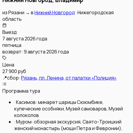
из
Рязани
→
в
Нижний Новгород
·
Нижегородская
область
Выезд
7 августа 2026 года
пятница
возврат:
9 августа 2026 года
Цена
27 900 руб
📍
сбор:
Рязань, пл. Ленина, от палатки «Полиция»
Программа тура
·
Касимов: минарет царицы Сююмбике,
купеческие особняки, Музей самоваров, Музей
колоколов
·
Муром: обзорная экскурсия, Свято-Троицкий
женский монастырь (мощи Петра и Февронии),