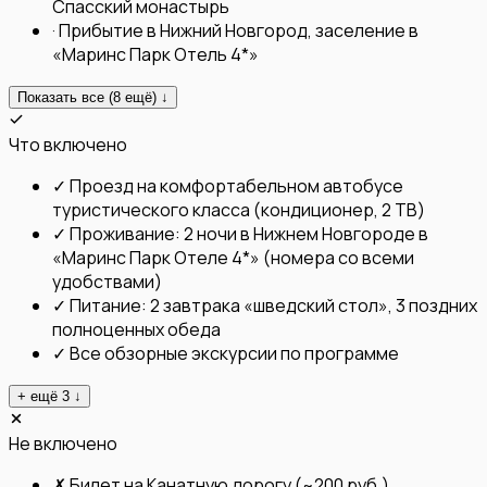
Спасский монастырь
·
Прибытие в Нижний Новгород, заселение в
«Маринс Парк Отель 4*»
Показать все (
8
ещё) ↓
Что включено
✓
Проезд на комфортабельном автобусе
туристического класса (кондиционер, 2 ТВ)
✓
Проживание: 2 ночи в Нижнем Новгороде в
«Маринс Парк Отеле 4*» (номера со всеми
удобствами)
✓
Питание: 2 завтрака «шведский стол», 3 поздних
полноценных обеда
✓
Все обзорные экскурсии по программе
+ ещё
3
↓
Не включено
✗
Билет на Канатную дорогу (~200 руб.)