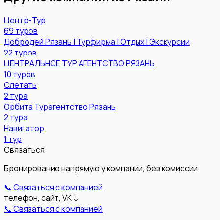
Центр-Тур
69
туров
Добродей Рязань | Турфирма | Отдых | Экскурсии
22
туров
ЦЕНТРАЛЬНОЕ ТУР АГЕНТСТВО РЯЗАНЬ
10
туров
Слетать
2
тура
Орбита Турагентство Рязань
2
тура
Навигатор
1
тур
Связаться
Бронирование напрямую у компании, без комиссии.
📞 Связаться с компанией
телефон, сайт, VK ↓
📞 Связаться с компанией