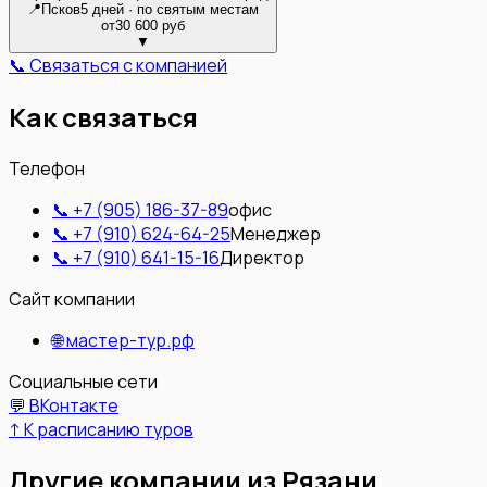
📍
Псков
5 дней · по святым местам
от
30 600 руб
▼
📞 Связаться с компанией
Как связаться
Телефон
📞
+7 (905) 186-37-89
офис
📞
+7 (910) 624-64-25
Менеджер
📞
+7 (910) 641-15-16
Директор
Сайт компании
🌐
мастер-тур.рф
Социальные сети
💬 ВКонтакте
↑ К расписанию туров
Другие компании из
Рязани