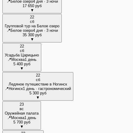
📍
Белое озеро
4 дня · 3 ночи
17 650 руб
▼
22
сб
Групповой тур на Белое озеро
📍
Белое озеро
4 дня · 3 ночи
35 300 руб
▼
22
сб
Усадьба Царицыно
📍
Москва
1 день
5 400 руб
▼
22
сб
Ледяное путешествие в Ногинск
📍
Ногинск
1 день · гастрономический
5 300 руб
▼
23
вс
Оружейная палата
📍
Москва
1 день
5 700 руб
▼