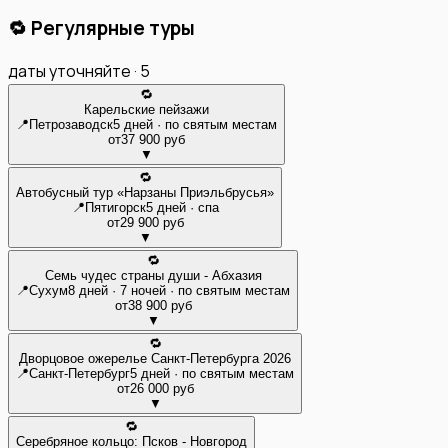
🔁 Регулярные туры
даты уточняйте ·
5
🔁
Карельские пейзажи
📍
Петрозаводск
5 дней · по святым местам
от
37 900 руб
▼
🔁
Автобусный тур «Нарзаны Приэльбрусья»
📍
Пятигорск
5 дней · спа
от
29 900 руб
▼
🔁
Семь чудес страны души - Абхазия
📍
Сухум
8 дней · 7 ночей · по святым местам
от
38 900 руб
▼
🔁
Дворцовое ожерелье Санкт-Петербурга 2026
📍
Санкт-Петербург
5 дней · по святым местам
от
26 000 руб
▼
🔁
Серебряное кольцо: Псков - Новгород