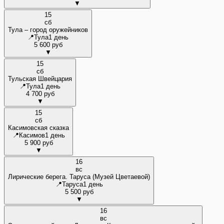
▼
15
сб
Тула – город оружейников
📍
Тула
1 день
5 600 руб
▼
15
сб
Тульская Швейцария
📍
Тула
1 день
4 700 руб
▼
15
сб
Касимовская сказка
📍
Касимов
1 день
5 900 руб
▼
16
вс
Лирические берега. Таруса (Музей Цветаевой)
📍
Таруса
1 день
5 500 руб
▼
16
вс