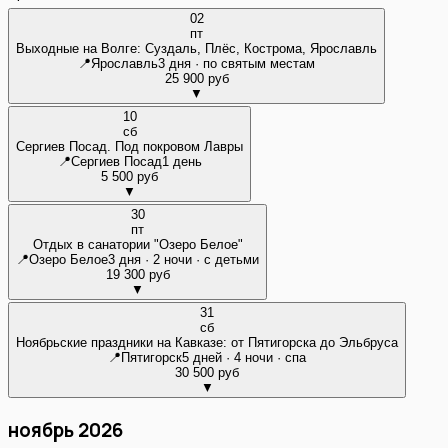
02
пт
Выходные на Волге: Суздаль, Плёс, Кострома, Ярославль
📍
Ярославль
3 дня · по святым местам
25 900 руб
▼
10
сб
Сергиев Посад. Под покровом Лавры
📍
Сергиев Посад
1 день
5 500 руб
▼
30
пт
Отдых в санатории "Озеро Белое"
📍
Озеро Белое
3 дня · 2 ночи · с детьми
19 300 руб
▼
31
сб
Ноябрьские праздники на Кавказе: от Пятигорска до Эльбруса
📍
Пятигорск
5 дней · 4 ночи · спа
30 500 руб
▼
ноябрь 2026