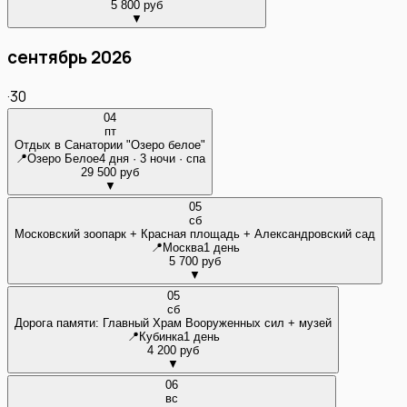
5 800 руб
▼
сентябрь 2026
·
30
04
пт
Отдых в Санатории "Озеро белое"
📍
Озеро Белое
4 дня · 3 ночи · спа
29 500 руб
▼
05
сб
Московский зоопарк + Красная площадь + Александровский сад
📍
Москва
1 день
5 700 руб
▼
05
сб
Дорога памяти: Главный Храм Вооруженных сил + музей
📍
Кубинка
1 день
4 200 руб
▼
06
вс