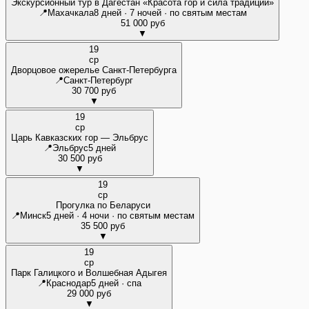
Экскурсионный тур в Дагестан «Красота гор и сила традиций»
📍
Махачкала
8 дней · 7 ночей · по святым местам
51 000 руб
▼
19
ср
Дворцовое ожерелье Санкт-Петербурга
📍
Санкт-Петербург
30 700 руб
▼
19
ср
Царь Кавказских гор — Эльбрус
📍
Эльбрус
5 дней
30 500 руб
▼
19
ср
Прогулка по Беларуси
📍
Минск
5 дней · 4 ночи · по святым местам
35 500 руб
▼
19
ср
Парк Галицкого и Волшебная Адыгея
📍
Краснодар
5 дней · спа
29 000 руб
▼