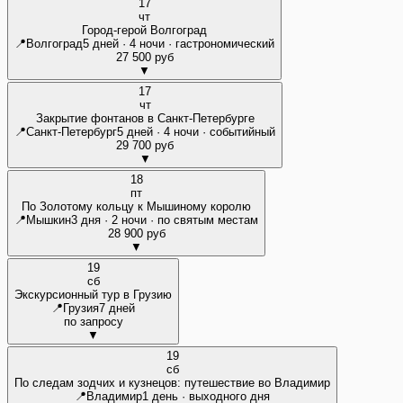
17
чт
Город-герой Волгоград
📍
Волгоград
5 дней · 4 ночи · гастрономический
27 500 руб
▼
17
чт
Закрытие фонтанов в Санкт-Петербурге
📍
Санкт-Петербург
5 дней · 4 ночи · событийный
29 700 руб
▼
18
пт
По Золотому кольцу к Мышиному королю
📍
Мышкин
3 дня · 2 ночи · по святым местам
28 900 руб
▼
19
сб
Экскурсионный тур в Грузию
📍
Грузия
7 дней
по запросу
▼
19
сб
По следам зодчих и кузнецов: путешествие во Владимир
📍
Владимир
1 день · выходного дня