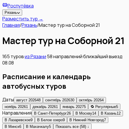
Роспутёвка
Рязань
Разместить тур →
Главная
/
Рязань
/
Мастер тур на Соборной 21
Мастер тур на Соборной 21
165
туров
·
из
Рязани
·
58
направлений
·
ближайший выезд
08.08
Расписание и календарь
автобусных туров
Даты
август 2026
48
сентябрь 2026
30
октябрь 2026
4
ноябрь 2026
1
декабрь 2026
1
январь 2027
5
🔁 Регулярные
5
Направления
В
Санкт-Петербург
26
В
Москву
14
В
Казань
12
В
Лазаревское
9
В
Белое озеро
9
В
Нижний Новгород
7
В
Минск
6
В
Махачкалу
5
Показать все (58) ↓