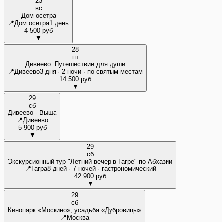
23
вс
Дом осетра
📍
Дом осетра
1 день
4 500 руб
▼
28
пт
Дивеево: Путешествие для души
📍
Дивеево
3 дня · 2 ночи · по святым местам
14 500 руб
▼
29
сб
Дивеево - Выша
📍
Дивеево
5 900 руб
▼
29
сб
Экскурсионный тур "Летний вечер в Гагре" по Абхазии
📍
Гагра
8 дней · 7 ночей · гастрономический
42 900 руб
▼
29
сб
Кинопарк «Москино», усадьба «Дубровицы»
📍
Москва