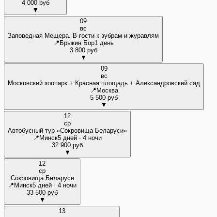
4 000 руб
▼
09
вс
Заповедная Мещера. В гости к зубрам и журавлям
📍
Брыкин Бор
1 день
3 800 руб
▼
09
вс
Московский зоопарк + Красная площадь + Александровский сад
📍
Москва
5 500 руб
▼
12
ср
Автобусный тур «Сокровища Беларуси»
📍
Минск
5 дней · 4 ночи
32 900 руб
▼
12
ср
Сокровища Беларуси
📍
Минск
5 дней · 4 ночи
33 500 руб
▼
13