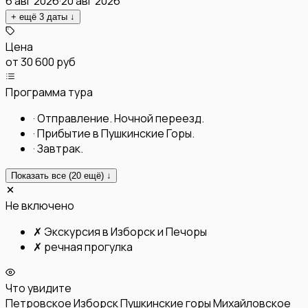
6 авг 2026
·
20 авг 2026
+ ещё
3
даты
↓
Цена
от
30 600 руб
Программа тура
·
Отправление. Ночной переезд.
·
Прибытие в Пушкинские Горы.
·
Завтрак.
Показать все (
20
ещё) ↓
Не включено
✗
Экскурсия в Изборск и Печоры
✗
речная прогулка
Что увидите
Петровское
Изборск
Пушкинские горы
Михайловское