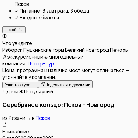
Псков
✓
Питание: 3 завтрака, 3 обеда
✓
Входные билеты
+ ещё
2
↓
Что увидите
Изборск
Пушкинские горы
Великий Новгород
Печоры
#
экскурсионный
#
многодневный
компания:
Центр-Тур
Цена, программа и наличие мест могут отличаться —
уточняйте у компании.
Узнать о туре →
Поделиться с друзьями
5 дней
✱ Популярный
Серебряное кольцо: Псков - Новгород
из
Рязани
→
в
Псков
Ближайшие