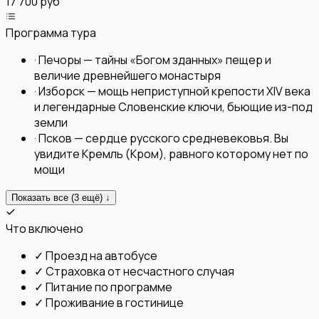
17 700 руб
Программа тура
·
Печоры — тайны «Богом зданных» пещер и
величие древнейшего монастыря
·
Изборск — мощь неприступной крепости XIV века
и легендарные Словенские ключи, бьющие из-под
земли
·
Псков — сердце русского средневековья. Вы
увидите Кремль (Кром), равного которому нет по
мощи
Показать все (
3
ещё) ↓
Что включено
✓
Проезд на автобусе
✓
Страховка от несчастного случая
✓
Питание по программе
✓
Проживание в гостинице