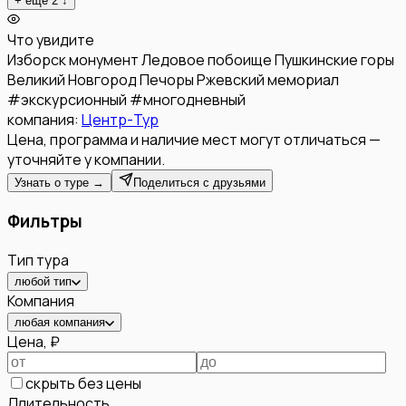
+ ещё
2
↓
Что увидите
Изборск
монумент Ледовое побоище
Пушкинские горы
Великий Новгород
Печоры
Ржевский мемориал
#
экскурсионный
#
многодневный
компания:
Центр-Тур
Цена, программа и наличие мест могут отличаться —
уточняйте у компании.
Узнать о туре →
Поделиться с друзьями
Фильтры
Тип тура
любой тип
Компания
любая компания
Цена, ₽
скрыть без цены
Длительность