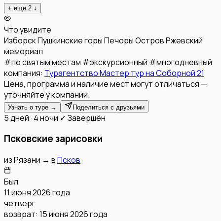
+ ещё
2
↓
Что увидите
Изборск
Пушкинские горы
Печоры
Остров
Ржевский
мемориал
#
по святым местам
#
экскурсионный
#
многодневный
компания:
Турагентство Мастер тур на Соборной 21
Цена, программа и наличие мест могут отличаться —
уточняйте у компании.
Узнать о туре →
Поделиться с друзьями
5 дней · 4 ночи
✓ Завершён
Псковские зарисовки
из
Рязани
→
в
Псков
Был
11 июня 2026 года
четверг
возврат:
15 июня 2026 года