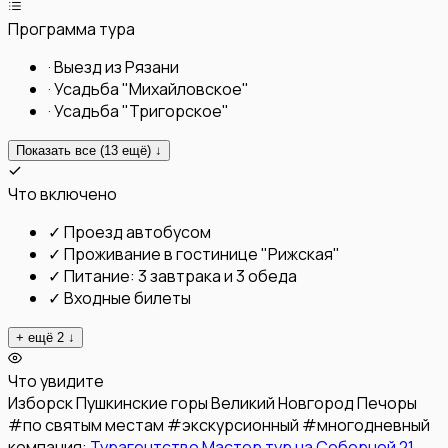
Программа тура
·
Выезд из Рязани
·
Усадьба "Михайловское"
·
Усадьба "Тригорское"
Показать все (
13
ещё) ↓
Что включено
✓
Проезд автобусом
✓
Проживание в гостинице "Рижская"
✓
Питание: 3 завтрака и 3 обеда
✓
Входные билеты
+ ещё
2
↓
Что увидите
Изборск
Пушкинские горы
Великий Новгород
Печоры
#
по святым местам
#
экскурсионный
#
многодневный
компания:
Турагентство Мастер тур на Соборной 21