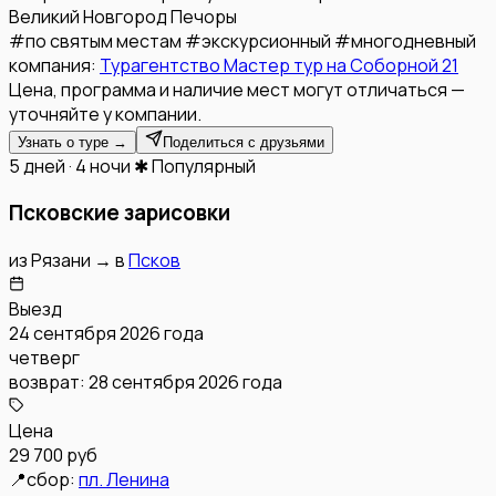
Великий Новгород
Печоры
#
по святым местам
#
экскурсионный
#
многодневный
компания:
Турагентство Мастер тур на Соборной 21
Цена, программа и наличие мест могут отличаться —
уточняйте у компании.
Узнать о туре →
Поделиться с друзьями
5 дней · 4 ночи
✱ Популярный
Псковские зарисовки
из
Рязани
→
в
Псков
Выезд
24 сентября 2026 года
четверг
возврат:
28 сентября 2026 года
Цена
29 700 руб
📍
сбор:
пл. Ленина