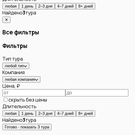
любая
1 день
2–3 дня
4–7 дней
8+ дней
Найдено
3
тура
✕
Все фильтры
Фильтры
Тип тура
любой тип
Компания
любая компания
Цена, ₽
скрыть без цены
Длительность
любая
1 день
2–3 дня
4–7 дней
8+ дней
Найдено
3
тура
Готово · показать
3
тура