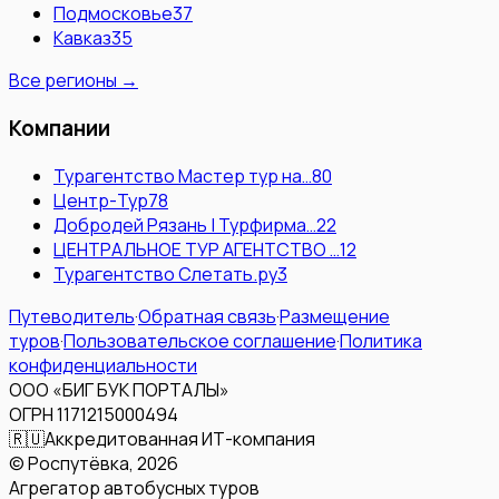
Подмосковье
37
Кавказ
35
Все регионы →
Компании
Турагентство Мастер тур на…
80
Центр-Тур
78
Добродей Рязань | Турфирма…
22
ЦЕНТРАЛЬНОЕ ТУР АГЕНТСТВО …
12
Турагентство Слетать.ру
3
Путеводитель
·
Обратная связь
·
Размещение
туров
·
Пользовательское соглашение
·
Политика
конфиденциальности
ООО «БИГ БУК ПОРТАЛЫ»
ОГРН 1171215000494
🇷🇺
Аккредитованная ИТ-компания
© Роспутёвка,
2026
Агрегатор автобусных туров