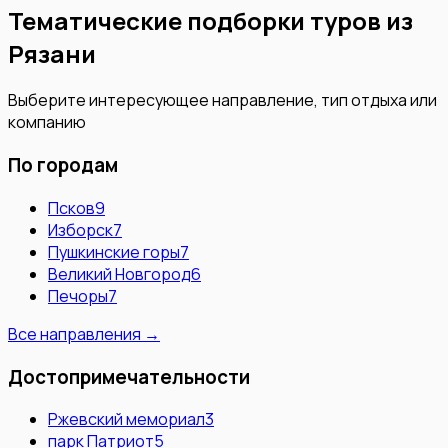
Тематические подборки туров из
Рязани
Выберите интересующее направление, тип отдыха или
компанию
По городам
Псков
9
Изборск
7
Пушкинские горы
7
Великий Новгород
6
Печоры
7
Все направления →
Достопримечательности
Ржевский мемориал
3
парк Патриот
5