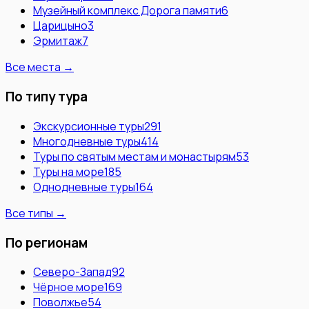
Музейный комплекс Дорога памяти
6
Царицыно
3
Эрмитаж
7
Все места →
По типу тура
Экскурсионные туры
291
Многодневные туры
414
Туры по святым местам и монастырям
53
Туры на море
185
Однодневные туры
164
Все типы →
По регионам
Северо-Запад
92
Чёрное море
169
Поволжье
54