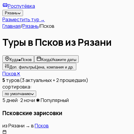
Роспутёвка
Рязань
Разместить тур →
Главная
/
Рязань
/
Псков
Туры в Псков из Рязани
Куда
●
Псков
Когда
Укажите даты
Доп. фильтры
Цена, компания и др.
Псков
✕
5
туров
(
3
актуальных
+
2
прошедших
)
сортировка:
по умолчанию
5 дней · 2 ночи
✱ Популярный
Псковские зарисовки
из
Рязани
→
в
Псков