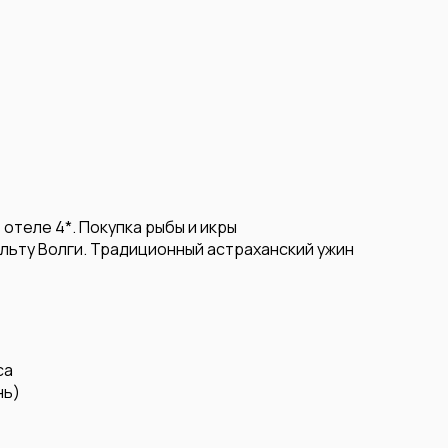
 отеле 4*. Покупка рыбы и икры
ельту Волги. Традиционный астраханский ужин
са
нь)