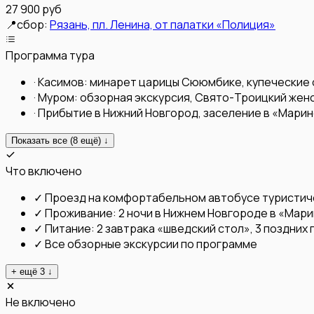
27 900 руб
📍
сбор:
Рязань, пл. Ленина, от палатки «Полиция»
Программа тура
·
Касимов: минарет царицы Сююмбике, купеческие 
·
Муром: обзорная экскурсия, Свято-Троицкий жен
·
Прибытие в Нижний Новгород, заселение в «Марин
Показать все (
8
ещё) ↓
Что включено
✓
Проезд на комфортабельном автобусе туристиче
✓
Проживание: 2 ночи в Нижнем Новгороде в «Мари
✓
Питание: 2 завтрака «шведский стол», 3 поздних
✓
Все обзорные экскурсии по программе
+ ещё
3
↓
Не включено