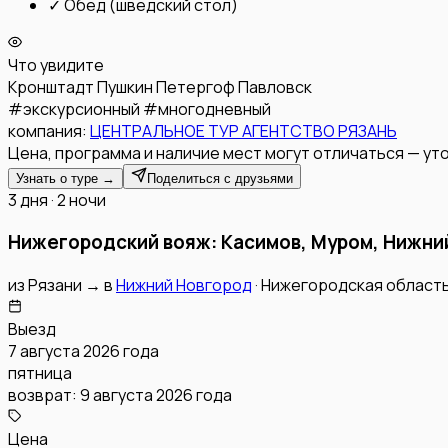
✓
Обед (шведский стол)
Что увидите
Кронштадт
Пушкин
Петергоф
Павловск
#
экскурсионный
#
многодневный
компания:
ЦЕНТРАЛЬНОЕ ТУР АГЕНТСТВО РЯЗАНЬ
Цена, программа и наличие мест могут отличаться — уто
Узнать о туре →
Поделиться с друзьями
3 дня · 2 ночи
Нижегородский вояж: Касимов, Муром, Нижни
из
Рязани
→
в
Нижний Новгород
·
Нижегородская област
Выезд
7 августа 2026 года
пятница
возврат:
9 августа 2026 года
Цена