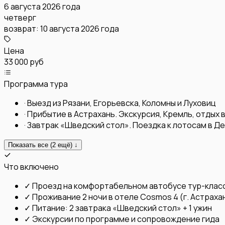
6 августа 2026 года
четверг
возврат:
10 августа 2026 года
Цена
33 000 руб
Программа тура
·
Выезд из Рязани, Егорьевска, Коломны и Луховиц
·
Прибытие в Астрахань. Экскурсия, Кремль, отдых в
·
Завтрак «Шведский стол». Поездка к лотосам в Д
Показать все (
2
ещё) ↓
Что включено
✓
Проезд на комфортабельном автобусе тур-клас
✓
Проживание 2 ночи в отеле Cosmos 4 (г. Астраха
✓
Питание: 2 завтрака «Шведский стол» + 1 ужин
✓
Экскурсии по программе и сопровождение гида