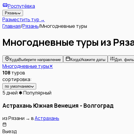
Роспутёвка
Рязань
Разместить тур →
Главная
/
Рязань
/
Многодневные туры
Многодневные туры
из
Ряз
Куда
Выберите направление
Когда
Укажите даты
Доп. филь
Многодневные туры
✕
108
туров
сортировка:
по умолчанию
5 дней
✱ Популярный
Астрахань Южная Венеция - Волгоград
из
Рязани
→
в
Астрахань
Выезд