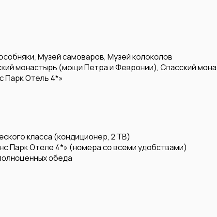
особняки, Музей самоваров, Музей колоколов
ский монастырь (мощи Петра и Февронии), Спасский мон
с Парк Отель 4*»
ского класса (кондиционер, 2 ТВ)
нс Парк Отеле 4*» (номера со всеми удобствами)
 полноценных обеда