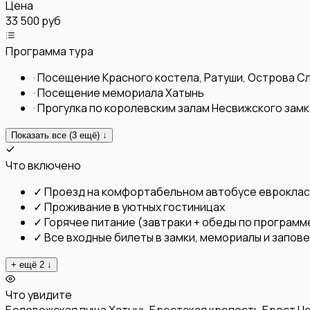
Цена
33 500 руб
Программа тура
·
Посещение Красного костела, Ратуши, Острова Сл
·
Посещение мемориала Хатынь
·
Прогулка по королевским залам Несвижского зам
Показать все (
3
ещё) ↓
Что включено
✓
Проезд на комфортабельном автобусе еврокла
✓
Проживание в уютных гостиницах
✓
Горячее питание (завтраки + обеды по программ
✓
Все входные билеты в замки, мемориалы и запов
+ ещё
2
↓
Что увидите
Беловежская пуща
Хатынь
Брестская крепость
Брест
Не