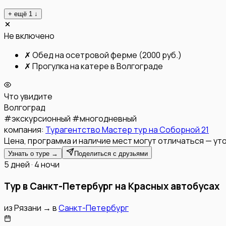
+ ещё
1
↓
Не включено
✗
Обед на осетровой ферме (2000 руб.)
✗
Прогулка на катере в Волгограде
Что увидите
Волгоград
#
экскурсионный
#
многодневный
компания:
Турагентство Мастер тур на Соборной 21
Цена, программа и наличие мест могут отличаться — уто
Узнать о туре →
Поделиться с друзьями
5 дней · 4 ночи
Тур в Санкт-Петербург на Красных автобусах
из
Рязани
→
в
Санкт-Петербург