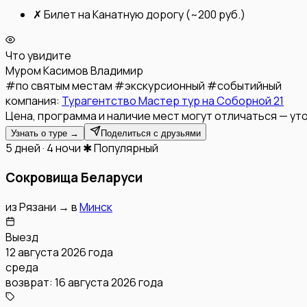
✗
Билет на Канатную дорогу (~200 руб.)
Что увидите
Муром
Касимов
Владимир
#
по святым местам
#
экскурсионный
#
событийный
компания:
Турагентство Мастер тур на Соборной 21
Цена, программа и наличие мест могут отличаться — уто
Узнать о туре →
Поделиться с друзьями
5 дней · 4 ночи
✱ Популярный
Сокровища Беларуси
из
Рязани
→
в
Минск
Выезд
12 августа 2026 года
среда
возврат:
16 августа 2026 года