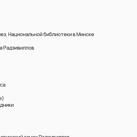
ез, Национальной библиотеки в Минске
ка Радзивиллов
сса
е)
едники
свижский замок Радзивиллов