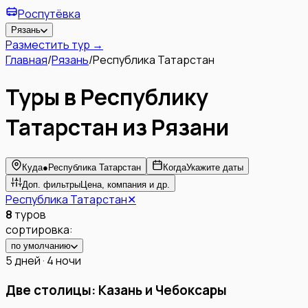
Роспутёвка
Рязань
Разместить тур →
Главная
/
Рязань
/
Республика Татарстан
Туры в Республику
Татарстан из Рязани
Куда
●
Республика Татарстан
Когда
Укажите даты
Доп. фильтры
Цена, компания и др.
Республика Татарстан
✕
8
туров
сортировка:
по умолчанию
5 дней · 4 ночи
Две столицы: Казань и Чебоксары