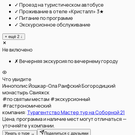
✓
Проезд на туристическом автобусе
✓
Проживание в отеле «Кристалл» 3★
✓
Питание по программе
✓
Экскурсионное обслуживание
+ ещё
2
↓
Не включено
✗
Вечерняя экскурсия по вечернему городу
Что увидите
Иннополис
Йошкар-Ола
Раифский Богородицкий
монастырь
Свияжск
#
по святым местам
#
экскурсионный
#
гастрономический
компания:
Турагентство Мастер тур на Соборной 21
Цена, программа и наличие мест могут отличаться —
уточняйте у компании.
Узнать о туре →
Поделиться с друзьями