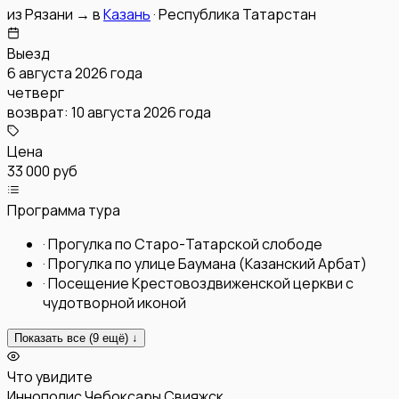
из
Рязани
→
в
Казань
·
Республика Татарстан
Выезд
6 августа 2026 года
четверг
возврат:
10 августа 2026 года
Цена
33 000 руб
Программа тура
·
Прогулка по Старо-Татарской слободе
·
Прогулка по улице Баумана (Казанский Арбат)
·
Посещение Крестовоздвиженской церкви с
чудотворной иконой
Показать все (
9
ещё) ↓
Что увидите
Иннополис
Чебоксары
Свияжск