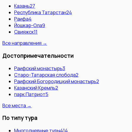
Казань
27
Республика Татарстан
24
Раифа
4
Йошкар-Ола
9
Свияжск
11
Все направления →
Достопримечательности
Раифский монастырь
3
Старо-Татарская слобода
2
Раифский Богородицкий монастырь
2
Казанский Кремль
2
парк Патриот
5
Все места →
По типу тура
Многодневные туры
414