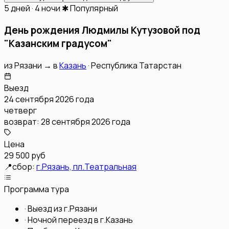
5 дней · 4 ночи
✱ Популярный
День рождения Людмилы Кутузовой под
"Казанским градусом"
из
Рязани
→
в
Казань
·
Республика Татарстан
Выезд
24 сентября 2026 года
четверг
возврат:
28 сентября 2026 года
Цена
29 500 руб
📍
сбор:
г.Рязань, пл.Театральная
Программа тура
·
Выезд из г.Рязани
·
Ночной переезд в г.Казань