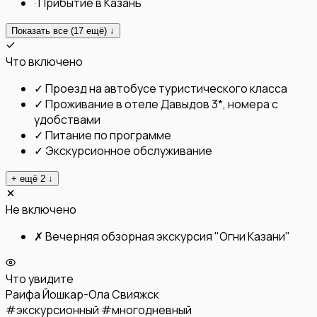
·
Прибытие в Казань
Показать все (
17
ещё) ↓
Что включено
✓
Проезд на автобусе туристического класса
✓
Проживание в отеле Давыдов 3*, номера с
удобствами
✓
Питание по программе
✓
Экскурсионное обслуживание
+ ещё
2
↓
Не включено
✗
Вечерняя обзорная экскурсия "Огни Казани"
Что увидите
Раифа
Йошкар-Ола
Свияжск
#
экскурсионный
#
многодневный