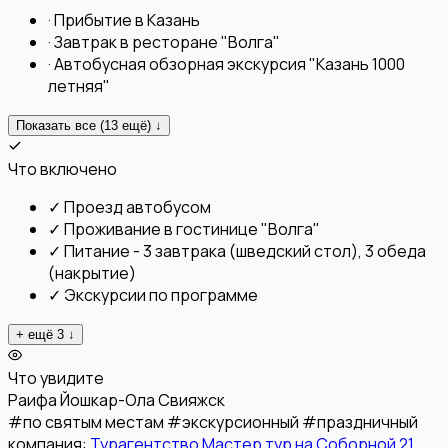
·
Прибытие в Казань
·
Завтрак в ресторане "Волга"
·
Автобусная обзорная экскурсия "Казань 1000
летняя"
Показать все (
13
ещё) ↓
Что включено
✓
Проезд автобусом
✓
Проживание в гостинице "Волга"
✓
Питание - 3 завтрака (шведский стол), 3 обеда
(накрытие)
✓
Экскурсии по программе
+ ещё
3
↓
Что увидите
Раифа
Йошкар-Ола
Свияжск
#
по святым местам
#
экскурсионный
#
праздничный
компания:
Турагентство Мастер тур на Соборной 21