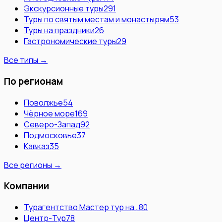
Экскурсионные туры
291
Туры по святым местам и монастырям
53
Туры на праздники
26
Гастрономические туры
29
Все типы →
По регионам
Поволжье
54
Чёрное море
169
Северо-Запад
92
Подмосковье
37
Кавказ
35
Все регионы →
Компании
Турагентство Мастер тур на…
80
Центр-Тур
78