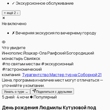
✓
Экскурсионное обслуживание
+ ещё
2
↓
Не включено
✗
Вечерняя экскурсия по вечернему городу
Что увидите
Иннополис
Йошкар-Ола
Раифский Богородицкий
монастырь
Свияжск
#
по святым местам
#
экскурсионный
#
гастрономический
компания:
Турагентство Мастер тур на Соборной 21
Цена, программа и наличие мест могут отличаться —
уточняйте у компании.
Узнать о туре →
Поделиться с друзьями
5 дней · 4 ночи
✱ Популярный
День рождения Людмилы Кутузовой под