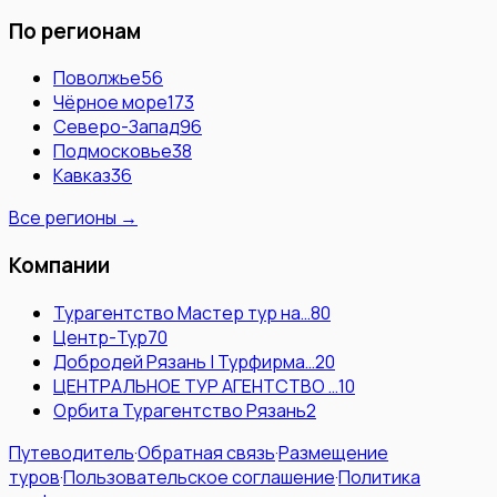
По регионам
Поволжье
56
Чёрное море
173
Северо-Запад
96
Подмосковье
38
Кавказ
36
Все регионы →
Компании
Турагентство Мастер тур на…
80
Центр-Тур
70
Добродей Рязань | Турфирма…
20
ЦЕНТРАЛЬНОЕ ТУР АГЕНТСТВО …
10
Орбита Турагентство Рязань
2
Путеводитель
·
Обратная связь
·
Размещение
туров
·
Пользовательское соглашение
·
Политика