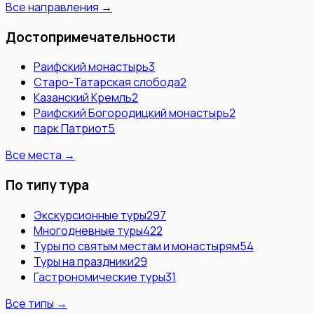
Все направления →
Достопримечательности
Раифский монастырь
3
Старо-Татарская слобода
2
Казанский Кремль
2
Раифский Богородицкий монастырь
2
парк Патриот
5
Все места →
По типу тура
Экскурсионные туры
297
Многодневные туры
422
Туры по святым местам и монастырям
54
Туры на праздники
29
Гастрономические туры
31
Все типы →