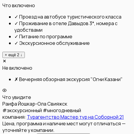
Что включено
✓
Проезд на автобусе туристического класса
✓
Проживание в отеле Давыдов 3*, номера с
удобствами
✓
Питание по программе
✓
Экскурсионное обслуживание
+ ещё
2
↓
Не включено
✗
Вечерняя обзорная экскурсия "Огни Казани"
Что увидите
Раифа
Йошкар-Ола
Свияжск
#
экскурсионный
#
многодневный
компания:
Турагентство Мастер тур на Соборной 21
Цена, программа и наличие мест могут отличаться —
уточняйте у компании.