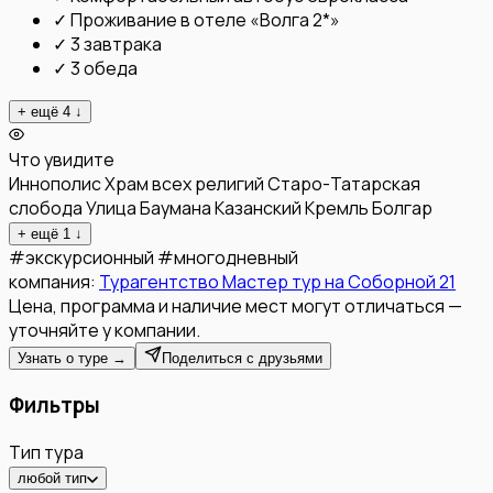
✓
Проживание в отеле «Волга 2*»
✓
3 завтрака
✓
3 обеда
+ ещё
4
↓
Что увидите
Иннополис
Храм всех религий
Старо-Татарская
слобода
Улица Баумана
Казанский Кремль
Болгар
+ ещё
1
↓
#
экскурсионный
#
многодневный
компания:
Турагентство Мастер тур на Соборной 21
Цена, программа и наличие мест могут отличаться —
уточняйте у компании.
Узнать о туре →
Поделиться с друзьями
Фильтры
Тип тура
любой тип