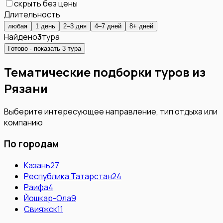
скрыть без цены
Длительность
любая
1 день
2–3 дня
4–7 дней
8+ дней
Найдено
3
тура
Готово · показать
3
тура
Тематические подборки туров из
Рязани
Выберите интересующее направление, тип отдыха или
компанию
По городам
Казань
27
Республика Татарстан
24
Раифа
4
Йошкар-Ола
9
Свияжск
11