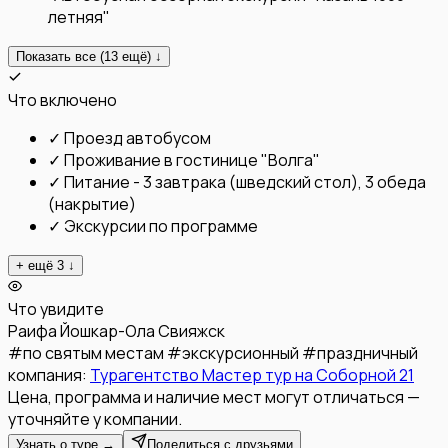
летняя"
Показать все (
13
ещё) ↓
Что включено
✓
Проезд автобусом
✓
Проживание в гостинице "Волга"
✓
Питание - 3 завтрака (шведский стол), 3 обеда
(накрытие)
✓
Экскурсии по программе
+ ещё
3
↓
Что увидите
Раифа
Йошкар-Ола
Свияжск
#
по святым местам
#
экскурсионный
#
праздничный
компания:
Турагентство Мастер тур на Соборной 21
Цена, программа и наличие мест могут отличаться —
уточняйте у компании.
Узнать о туре →
Поделиться с друзьями