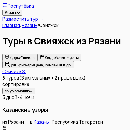
Роспутёвка
Рязань
Разместить тур →
Главная
/
Рязань
/
Свияжск
Туры в Свияжск из Рязани
Куда
●
Свияжск
Когда
Укажите даты
Доп. фильтры
Цена, компания и др.
Свияжск
✕
5
туров
(
3
актуальных
+
2
прошедших
)
сортировка:
по умолчанию
5 дней · 4 ночи
Казанские узоры
из
Рязани
→
в
Казань
·
Республика Татарстан