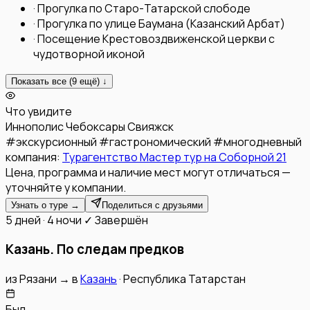
·
Прогулка по Старо-Татарской слободе
·
Прогулка по улице Баумана (Казанский Арбат)
·
Посещение Крестовоздвиженской церкви с
чудотворной иконой
Показать все (
9
ещё) ↓
Что увидите
Иннополис
Чебоксары
Свияжск
#
экскурсионный
#
гастрономический
#
многодневный
компания:
Турагентство Мастер тур на Соборной 21
Цена, программа и наличие мест могут отличаться —
уточняйте у компании.
Узнать о туре →
Поделиться с друзьями
5 дней · 4 ночи
✓ Завершён
Казань. По следам предков
из
Рязани
→
в
Казань
·
Республика Татарстан
Был