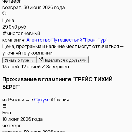
четверг
возврат:
30 июня 2026 года
Цена
29 040 руб
#
многодневный
компания:
Агентство Путешествий "Гран-Тур"
Цена, программа и наличие мест могут отличаться —
уточняйте у компании.
Узнать о туре →
Поделиться с друзьями
13 дней · 12 ночей
✓ Завершён
Проживание в глэмпинге "ГРЕЙС ТИХИЙ
БЕРЕГ"
из
Рязани
→
в
Сухум
·
Абхазия
Был
18 июня 2026 года
четверг
возврат:
30 июня 2026 года