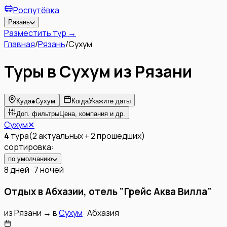
Роспутёвка
Рязань
Разместить тур →
Главная
/
Рязань
/
Сухум
Туры в Сухум из Рязани
Куда
●
Сухум
Когда
Укажите даты
Доп. фильтры
Цена, компания и др.
Сухум
✕
4
тура
(
2
актуальных
+
2
прошедших
)
сортировка:
по умолчанию
8 дней · 7 ночей
Отдых в Абхазии, отель "Грейс Аква Вилла"
из
Рязани
→
в
Сухум
·
Абхазия