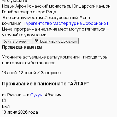
Что увидите
Новый Афон
Команский монастырь
Юпшарский каньон
Голубое озеро
озеро Рица
#
по святым местам
#
экскурсионный
#
спа
компания:
Турагентство Мастер тур на Соборной 21
Цена, программа и наличие мест могут отличаться —
уточняйте у компании.
Узнать о туре →
Поделиться с друзьями
Прошедшие выезды
Уточните актуальные даты у компании - иногда туры
повторяются без анонсов
13 дней · 12 ночей
✓ Завершён
Проживание в пансионате "АЙТАР"
из
Рязани
→
в
Сухум
·
Абхазия
Был
18 июня 2026 года