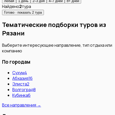
любая
1 день
2–3 дня
4–7 дней
8+ дней
Найдено
2
тура
Готово · показать
2
тура
Тематические подборки туров из
Рязани
Выберите интересующее направление, тип отдыха или
компанию
По городам
Сухум
4
Абхазия
16
Элиста
2
Волгоград
8
Кубинка
6
Все направления →