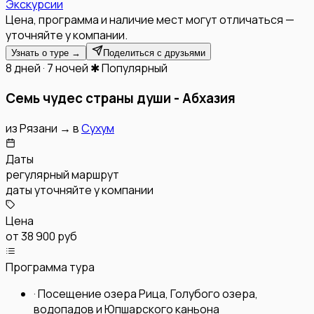
Экскурсии
Цена, программа и наличие мест могут отличаться —
уточняйте у компании.
Узнать о туре →
Поделиться с друзьями
8 дней · 7 ночей
✱ Популярный
Семь чудес страны души - Абхазия
из
Рязани
→
в
Сухум
Даты
регулярный маршрут
даты уточняйте у компании
Цена
от
38 900 руб
Программа тура
·
Посещение озера Рица, Голубого озера,
водопадов и Юпшарского каньона