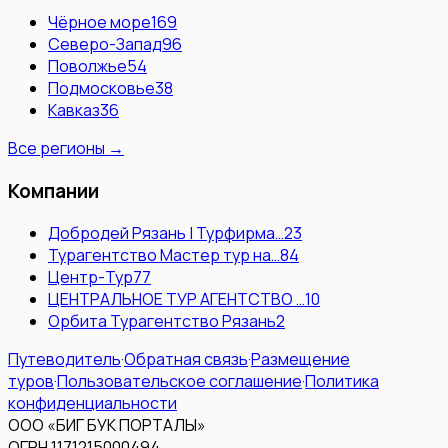
Чёрное море
169
Северо-Запад
96
Поволжье
54
Подмосковье
38
Кавказ
36
Все регионы →
Компании
Добродей Рязань | Турфирма…
23
Турагентство Мастер тур на…
84
Центр-Тур
77
ЦЕНТРАЛЬНОЕ ТУР АГЕНТСТВО …
10
Орбита Турагентство Рязань
2
Путеводитель
·
Обратная связь
·
Размещение
туров
·
Пользовательское соглашение
·
Политика
конфиденциальности
ООО «БИГ БУК ПОРТАЛЫ»
ОГРН 1171215000494