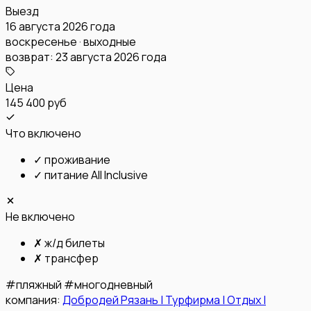
Выезд
16 августа 2026 года
воскресенье · выходные
возврат:
23 августа 2026 года
Цена
145 400 руб
Что включено
✓
проживание
✓
питание All Inclusive
Не включено
✗
ж/д билеты
✗
трансфер
#
пляжный
#
многодневный
компания:
Добродей Рязань | Турфирма | Отдых |