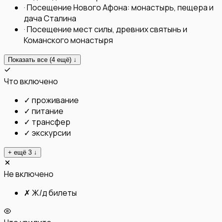
·
Посещение Нового Афона: монастырь, пещера и
дача Сталина
·
Посещение мест силы, древних святынь и
Команского монастыря
Показать все (
4
ещё) ↓
Что включено
✓
проживание
✓
питание
✓
трансфер
✓
экскурсии
+ ещё
3
↓
Не включено
✗
Ж/д билеты