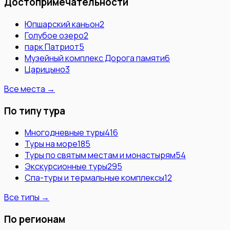
Достопримечательности
Юпшарский каньон
2
Голубое озеро
2
парк Патриот
5
Музейный комплекс Дорога памяти
6
Царицыно
3
Все места →
По типу тура
Многодневные туры
416
Туры на море
185
Туры по святым местам и монастырям
54
Экскурсионные туры
295
Спа-туры и термальные комплексы
12
Все типы →
По регионам