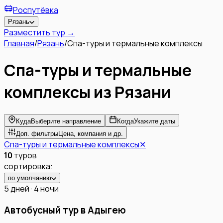
Роспутёвка
Рязань
Разместить тур →
Главная
/
Рязань
/
Спа-туры и термальные комплексы
Спа-туры и термальные
комплексы
из
Рязани
Куда
Выберите направление
Когда
Укажите даты
Доп. фильтры
Цена, компания и др.
Спа-туры и термальные комплексы
✕
10
туров
сортировка:
по умолчанию
5 дней · 4 ночи
Автобусный тур в Адыгею