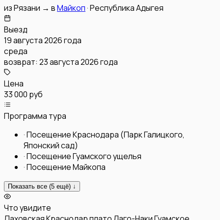
из
Рязани
→
в
Майкоп
·
Республика Адыгея
Выезд
19 августа 2026 года
среда
возврат:
23 августа 2026 года
Цена
33 000 руб
Программа тура
·
Посещение Краснодара (Парк Галицкого,
Японский сад)
·
Посещение Гуамского ущелья
·
Посещение Майкопа
Показать все (
5
ещё) ↓
Что увидите
Даховская
Краснодар
плато Лаго-Наки
Гуамское