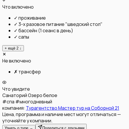
Что включено
✓
проживание
✓
3-х разовое питание "шведский стол"
✓
бассейн (1 сеанс в день)
✓
сапы
+ ещё
2
↓
Не включено
✗
трансфер
Что увидите
Санаторий Озеро белое
#
спа
#
многодневный
компания:
Турагентство Мастер тур на Соборной 21
Цена, программа и наличие мест могут отличаться —
уточняйте у компании.
Узнать о туре →
Поделиться с друзьями