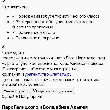
Что включено
✓
Проезд на автобусе туристического класса
✓
Экскурсионное обслуживание и входные
билеты по программе
✓
Проживание в отеле
✓
Питание по программе
Что увидите
геотермальные источники
плато Лаго-Наки
водопады
Руфабго
Гуамское ущелье
Большая Азишская пещера
#
экскурсионный
#
спа
#
многодневный
компания:
Турагентство Слетать.ру
Цена, программа и наличие мест могут отличаться —
уточняйте у компании.
Узнать о туре →
Поделиться с друзьями
5 дней
✱ Популярный
Парк Галицкого и Волшебная Адыгея