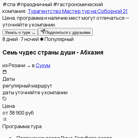
#
спа
#
праздничный
#
гастрономический
компания:
Турагентство Мастер тур на Соборной 21
Цена, программа и наличие мест могут отличаться —
уточняйте у компании.
Узнать о туре →
Поделиться с друзьями
8 дней · 7 ночей
✱ Популярный
Семь чудес страны души - Абхазия
из
Рязани
→
в
Сухум
Даты
регулярный маршрут
даты уточняйте у компании
Цена
от
38 900 руб
Программа тура