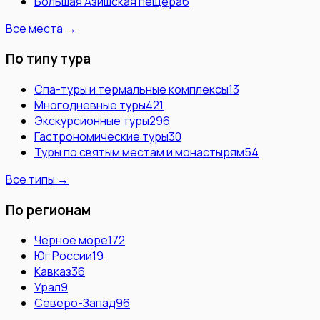
Большая Азишская пещера
6
Все места →
По типу тура
Спа-туры и термальные комплексы
13
Многодневные туры
421
Экскурсионные туры
296
Гастрономические туры
30
Туры по святым местам и монастырям
54
Все типы →
По регионам
Чёрное море
172
Юг России
19
Кавказ
36
Урал
9
Северо-Запад
96