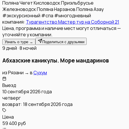
Поляна Чегет
Кисловодск
Приэльбрусье
Железноводск
Поляна Нарзанов
Поляна Азау
#
экскурсионный
#
спа
#
многодневный
компания:
Турагентство Мастер тур на Соборной 21
Цена, программа и наличие мест могут отличаться —
уточняйте у компании.
Узнать о туре →
Поделиться с друзьями
9 дней · 8 ночей
Абхазские каникулы. Море мандаринов
из
Рязани
→
в
Сухум
Выезд
10 сентября 2026 года
четверг
возврат:
18 сентября 2026 года
Цена
59 400 руб