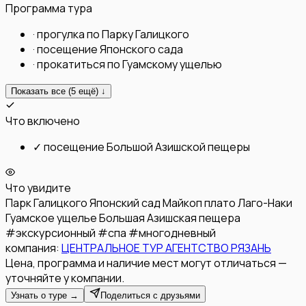
Программа тура
·
прогулка по Парку Галицкого
·
посещение Японского сада
·
прокатиться по Гуамскому ущелью
Показать все (
5
ещё) ↓
Что включено
✓
посещение Большой Азишской пещеры
Что увидите
Парк Галицкого
Японский сад
Майкоп
плато Лаго-Наки
Гуамское ущелье
Большая Азишская пещера
#
экскурсионный
#
спа
#
многодневный
компания:
ЦЕНТРАЛЬНОЕ ТУР АГЕНТСТВО РЯЗАНЬ
Цена, программа и наличие мест могут отличаться —
уточняйте у компании.
Узнать о туре →
Поделиться с друзьями