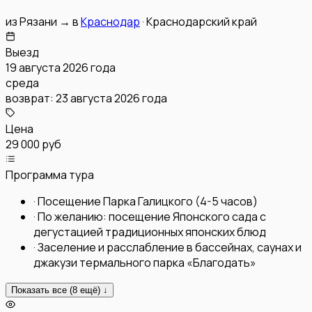
из
Рязани
→
в
Краснодар
·
Краснодарский край
Выезд
19 августа 2026 года
среда
возврат:
23 августа 2026 года
Цена
29 000 руб
Программа тура
·
Посещение Парка Галицкого (4-5 часов)
·
По желанию: посещение Японского сада с
дегустацией традиционных японских блюд
·
Заселение и расслабление в бассейнах, саунах и
джакузи термального парка «Благодать»
Показать все (
8
ещё) ↓