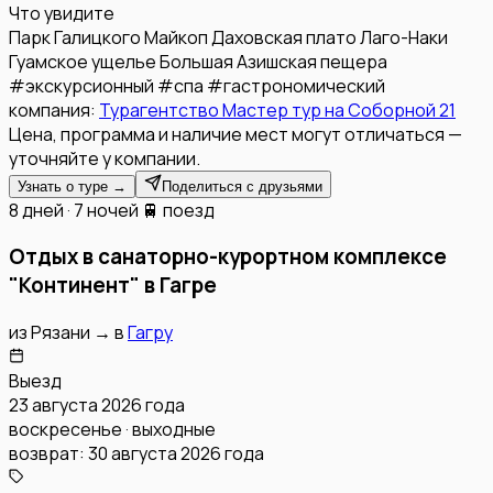
Что увидите
Парк Галицкого
Майкоп
Даховская
плато Лаго-Наки
Гуамское ущелье
Большая Азишская пещера
#
экскурсионный
#
спа
#
гастрономический
компания:
Турагентство Мастер тур на Соборной 21
Цена, программа и наличие мест могут отличаться —
уточняйте у компании.
Узнать о туре →
Поделиться с друзьями
8 дней · 7 ночей
🚆 поезд
Отдых в санаторно-курортном комплексе
"Континент" в Гагре
из
Рязани
→
в
Гагру
Выезд
23 августа 2026 года
воскресенье · выходные
возврат:
30 августа 2026 года