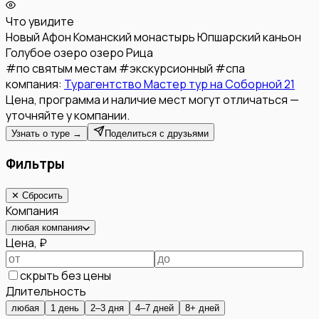
Что увидите
Новый Афон
Команский монастырь
Юпшарский каньон
Голубое озеро
озеро Рица
#
по святым местам
#
экскурсионный
#
спа
компания:
Турагентство Мастер тур на Соборной 21
Цена, программа и наличие мест могут отличаться —
уточняйте у компании.
Узнать о туре →
Поделиться с друзьями
Фильтры
✕ Сбросить
Компания
любая компания
Цена, ₽
скрыть без цены
Длительность
любая
1 день
2–3 дня
4–7 дней
8+ дней