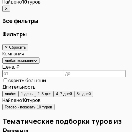
Найдено
10
туров
✕
Все фильтры
Фильтры
✕ Сбросить
Компания
любая компания
Цена, ₽
скрыть без цены
Длительность
любая
1 день
2–3 дня
4–7 дней
8+ дней
Найдено
10
туров
Готово · показать
10
туров
Тематические подборки туров из
Рязани