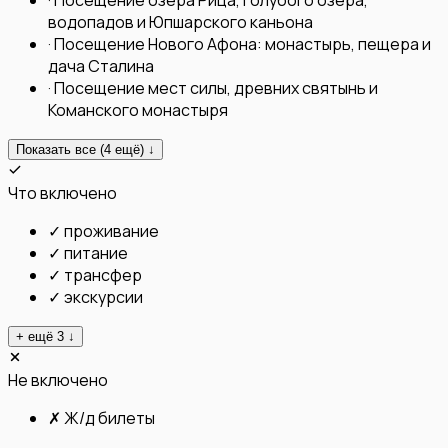
·
Посещение озера Рица, Голубого озера,
водопадов и Юпшарского каньона
·
Посещение Нового Афона: монастырь, пещера и
дача Сталина
·
Посещение мест силы, древних святынь и
Команского монастыря
Показать все (
4
ещё) ↓
Что включено
✓
проживание
✓
питание
✓
трансфер
✓
экскурсии
+ ещё
3
↓
Не включено
✗
Ж/д билеты