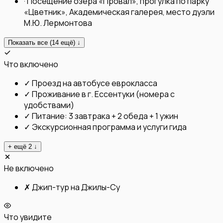
·
Посещение озера «Провал», прогулка по парку
«Цветник», Академическая галерея, место дуэли
М.Ю. Лермонтова
Показать все (
14
ещё) ↓
Что включено
✓
Проезд на автобусе еврокласса
✓
Проживание в г. Ессентуки (номера с
удобствами)
✓
Питание: 3 завтрака + 2 обеда + 1 ужин
✓
Экскурсионная программа и услуги гида
+ ещё
2
↓
Не включено
✗
Джип-тур на Джилы-Су
Что увидите