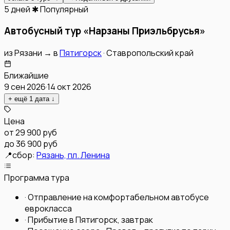
5 дней
✱ Популярный
Автобусный тур «Нарзаны Приэльбрусья»
из
Рязани
→
в
Пятигорск
·
Ставропольский край
Ближайшие
9 сен 2026
·
14 окт 2026
+ ещё
1
дата
↓
Цена
от
29 900 руб
до 36 900 руб
📍
сбор:
Рязань, пл. Ленина
Программа тура
·
Отправление на комфортабельном автобусе
еврокласса
·
Прибытие в Пятигорск, завтрак