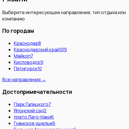
Выберите интересующее направление, тип отдыха или
компанию
По городам
Краснодар
8
Краснодарский край
109
Майкоп
7
Кисловодск
9
Пятигорск
10
Все направления →
Достопримечательности
Парк Галицкого
7
Японский сад
2
плато Лаго-Наки
6
Гуамское ущелье
6