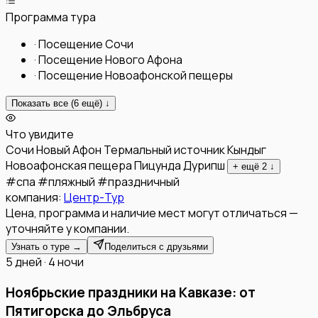
Программа тура
·
Посещение Сочи
·
Посещение Нового Афона
·
Посещение Новоафонской пещеры
Показать все (
6
ещё) ↓
Что увидите
Сочи
Новый Афон
Термальный источник Кындыг
Новоафонская пещера
Пицунда
Дурипш
+ ещё
2
↓
#
спа
#
пляжный
#
праздничный
компания:
Центр-Тур
Цена, программа и наличие мест могут отличаться —
уточняйте у компании.
Узнать о туре →
Поделиться с друзьями
5 дней · 4 ночи
Ноябрьские праздники на Кавказе: от
Пятигорска до Эльбруса