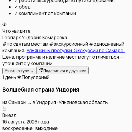
✓
работа экскурсовода по пути следования
✓
обед
✓
комплимент от компании
Что увидите
Геопарк Ундория
Комаровка
#
по святым местам
#
экскурсионный
#
однодневный
компания:
Ульянкины прогулки. Экскурсии по Самаре.
Цена, программа и наличие мест могут отличаться —
уточняйте у компании.
Узнать о туре →
Поделиться с друзьями
1 день
✱ Популярный
Волшебная страна Ундория
из
Самары
→
в
Ундория
·
Ульяновская область
Выезд
16 августа 2026 года
воскресенье · выходные