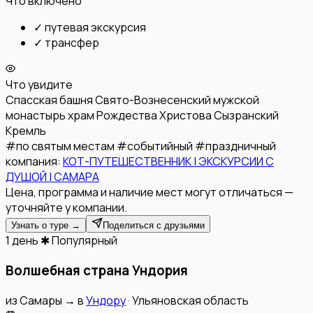
Что включено
✓
путевая экскурсия
✓
трансфер
Что увидите
Спасская башня
Свято-Вознесенский мужской
монастырь
храм Рождества Христова
Сызранский
Кремль
#
по святым местам
#
событийный
#
праздничный
компания:
КОТ-ПУТЕШЕСТВЕННИК | ЭКСКУРСИИ С
ДУШОЙ | САМАРА
Цена, программа и наличие мест могут отличаться —
уточняйте у компании.
Узнать о туре →
Поделиться с друзьями
1 день
✱ Популярный
Волшебная страна Ундория
из
Самары
→
в
Ундору
·
Ульяновская область