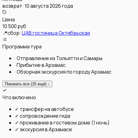
возврат:
10 августа 2026 года
Цена
10 500 руб
📍
сбор:
ЦАВ гостиница Октябрьская
Программа тура
·
Отправление из Тольятти и Самары
·
Прибытие в Арзамас
·
Обзорная экскурсия по городу Арзамас
Показать все (
15
ещё) ↓
Что включено
✓
трансфер на автобусе
✓
сопровождение гида
✓
проживание в гостевом доме (1 ночь)
✓
экскурсия в Арзамасе