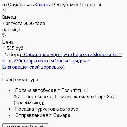
из
Самары
→
в
Казань
·
Республика Татарстан
Выезд
7 августа 2026 года
пятница
Цена
11 345 руб
📍
сбор:
г. Самара, кольцо пр-та Кирова и Московского
ш., д. 270г (парковка г/м Магнит, рядом с
Благовещенской церковью)
Программа тура
·
Подача автобуса в г. Тольятти, ш.
Автозаводское, д. 6, парковка молла Парк Хаус
(правый вход)
·
Посадка туристов в автобус
·
Отправление в г. Самара
Показать все (
19
ещё) ↓