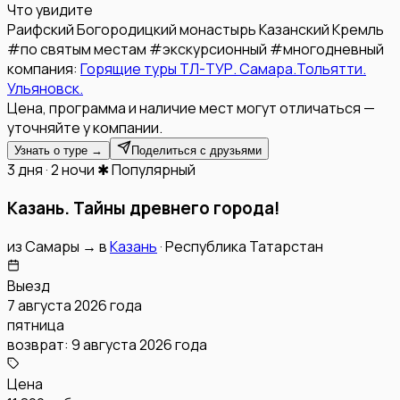
Что увидите
Раифский Богородицкий монастырь
Казанский Кремль
#
по святым местам
#
экскурсионный
#
многодневный
компания:
Горящие туры ТЛ-ТУР. Самара.Тольятти.
Ульяновск.
Цена, программа и наличие мест могут отличаться —
уточняйте у компании.
Узнать о туре →
Поделиться с друзьями
3 дня · 2 ночи
✱ Популярный
Казань. Тайны древнего города!
из
Самары
→
в
Казань
·
Республика Татарстан
Выезд
7 августа 2026 года
пятница
возврат:
9 августа 2026 года
Цена