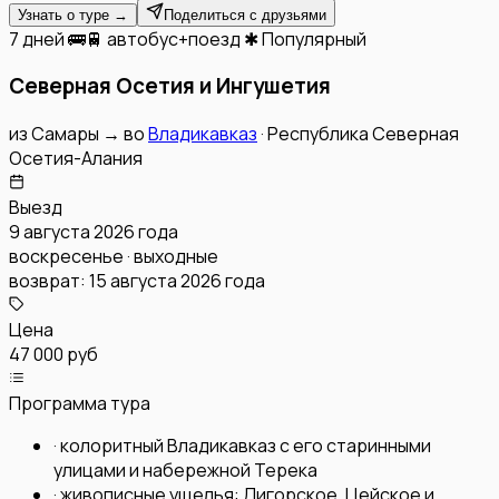
Узнать о туре →
Поделиться с друзьями
7 дней
🚌🚆 автобус+поезд
✱ Популярный
Северная Осетия и Ингушетия
из
Самары
→
во
Владикавказ
·
Республика Северная
Осетия-Алания
Выезд
9 августа 2026 года
воскресенье · выходные
возврат:
15 августа 2026 года
Цена
47 000 руб
Программа тура
·
колоритный Владикавказ с его старинными
улицами и набережной Терека
·
живописные ущелья: Дигорское, Цейское и