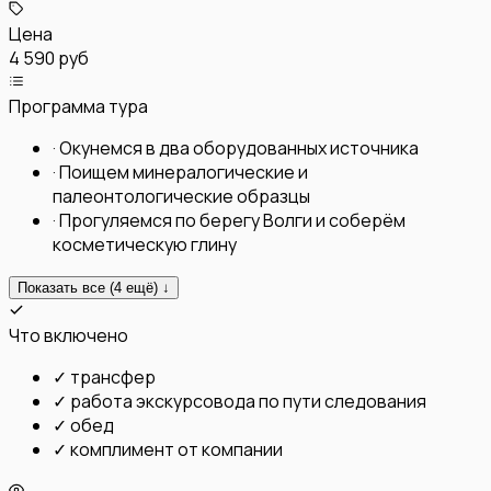
Цена
4 590 руб
Программа тура
·
Окунемся в два оборудованных источника
·
Поищем минералогические и
палеонтологические образцы
·
Прогуляемся по берегу Волги и соберём
косметическую глину
Показать все (
4
ещё) ↓
Что включено
✓
трансфер
✓
работа экскурсовода по пути следования
✓
обед
✓
комплимент от компании