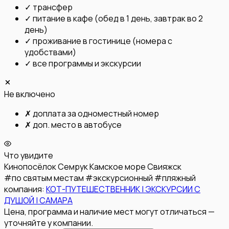
✓
трансфер
✓
питание в кафе (обед в 1 день, завтрак во 2
день)
✓
проживание в гостинице (номера с
удобствами)
✓
все программы и экскурсии
Не включено
✗
доплата за одноместный номер
✗
доп. место в автобусе
Что увидите
Кинопосёлок Семрук
Камское море
Свияжск
#
по святым местам
#
экскурсионный
#
пляжный
компания:
КОТ-ПУТЕШЕСТВЕННИК | ЭКСКУРСИИ С
ДУШОЙ | САМАРА
Цена, программа и наличие мест могут отличаться —
уточняйте у компании.