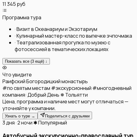
11 345 руб
Программа тура
·
Визит в Океанариум и Экзотариум
·
Кулинарный мастер-класс по выпечке эчпочмака
·
Театрализованная прогулка по музею с
фотосессией в тематических локациях
Показать все (
3
ещё) ↓
Что увидите
Раифский Богородицкий монастырь
#
по святым местам
#
экскурсионный
#
многодневный
компания:
Добрый День ✵ Тольятти
Цена, программа и наличие мест могут отличаться —
уточняйте у компании.
Узнать о туре →
Поделиться с друзьями
3 дня · 2 ночи
✱ Популярный
Автобусный экскурсионно-православный тур