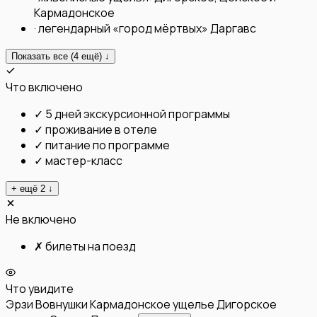
Кармадонское
·
легендарный «город мёртвых» Даргавс
Показать все (
4
ещё) ↓
Что включено
✓
5 дней экскурсионной программы
✓
проживание в отеле
✓
питание по программе
✓
мастер-класс
+ ещё
2
↓
Не включено
✗
билеты на поезд
Что увидите
Эрзи
Вовнушки
Кармадонское ущелье
Дигорское