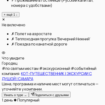
✓
Проживание в гостинице (Русский капитал,
номера с удобствами)
+ ещё
1
↓
Не включено
✗
Полет на аэростате
✗
Теплоходная прогулка 'Вечерний Нижний'
✗
Поездка по канатной дороге
Что увидите
Городец
#
по святым местам
#
экскурсионный
#
событийный
компания:
КОТ-ПУТЕШЕСТВЕННИК | ЭКСКУРСИИ С
ДУШОЙ | САМАРА
Цена, программа и наличие мест могут отличаться —
уточняйте у компании.
Узнать о туре →
Поделиться с друзьями
1 день
✱ Популярный