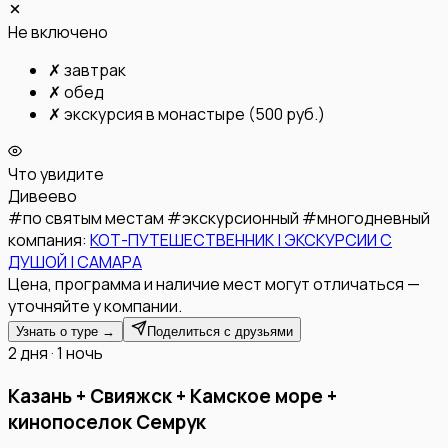
Не включено
✗
завтрак
✗
обед
✗
экскурсия в монастыре (500 руб.)
Что увидите
Дивеево
#
по святым местам
#
экскурсионный
#
многодневный
компания:
КОТ-ПУТЕШЕСТВЕННИК | ЭКСКУРСИИ С
ДУШОЙ | САМАРА
Цена, программа и наличие мест могут отличаться —
уточняйте у компании.
Узнать о туре →
Поделиться с друзьями
2 дня · 1 ночь
Казань + Свияжск + Камское море +
кинопоселок Семрук