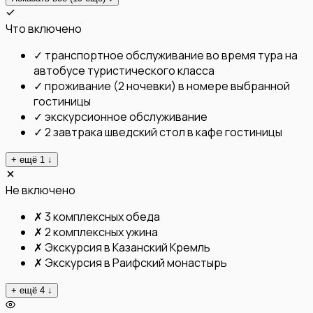
Что включено
✓
транспортное обслуживание во время тура на
автобусе туристического класса
✓
проживание (2 ночевки) в номере выбранной
гостиницы
✓
экскурсионное обслуживание
✓
2 завтрака шведский стол в кафе гостиницы
+ ещё
1
↓
Не включено
✗
3 комплексных обеда
✗
2 комплексных ужина
✗
Экскурсия в Казанский Кремль
✗
Экскурсия в Раифский монастырь
+ ещё
4
↓