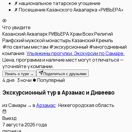
✗
национальное татарское угощение
✗
Посещение Казанского Аквапарка «РИВЬЕРА»
Что увидите
Казанский Аквапарк РИВЬЕРА
Храм Всех Религий
Раифский мужской монастырь
Казанский Кремль
#
по святым местам
#
экскурсионный
#
многодневный
компания:
Ульянкины прогулки. Экскурсии по Самаре.
Цена, программа и наличие мест могут отличаться —
уточняйте у компании.
Узнать о туре →
Поделиться с друзьями
4 дня · 3 ночи
✱ Популярный
Экскурсионный тур в Арзамас и Дивеево
из
Самары
→
в
Арзамас
·
Нижегородская область
Выезд
7 августа 2026 года
пятница