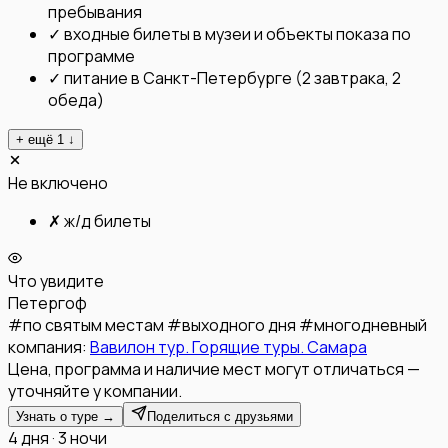
пребывания
✓
входные билеты в музеи и объекты показа по
программе
✓
питание в Санкт-Петербурге (2 завтрака, 2
обеда)
+ ещё
1
↓
Не включено
✗
ж/д билеты
Что увидите
Петергоф
#
по святым местам
#
выходного дня
#
многодневный
компания:
Вавилон тур. Горящие туры. Самара
Цена, программа и наличие мест могут отличаться —
уточняйте у компании.
Узнать о туре →
Поделиться с друзьями
4 дня · 3 ночи