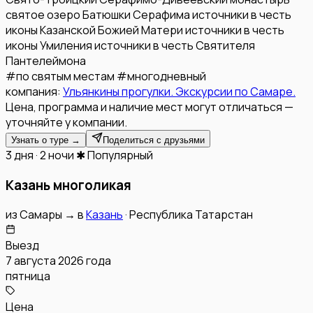
святое озеро Батюшки Серафима
источники в честь
иконы Казанской Божией Матери
источники в честь
иконы Умиления
источники в честь Святителя
Пантелеймона
#
по святым местам
#
многодневный
компания:
Ульянкины прогулки. Экскурсии по Самаре.
Цена, программа и наличие мест могут отличаться —
уточняйте у компании.
Узнать о туре →
Поделиться с друзьями
3 дня · 2 ночи
✱ Популярный
Казань многоликая
из
Самары
→
в
Казань
·
Республика Татарстан
Выезд
7 августа 2026 года
пятница
Цена