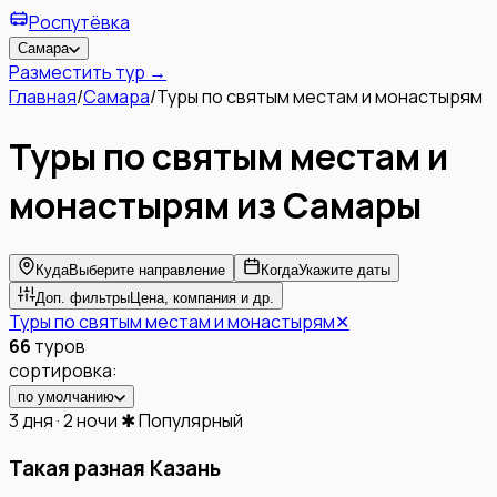
Роспутёвка
Самара
Разместить тур →
Главная
/
Самара
/
Туры по святым местам и монастырям
Туры по святым местам и
монастырям
из
Самары
Куда
Выберите направление
Когда
Укажите даты
Доп. фильтры
Цена, компания и др.
Туры по святым местам и монастырям
✕
66
туров
сортировка:
по умолчанию
3 дня · 2 ночи
✱ Популярный
Такая разная Казань