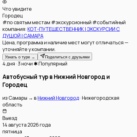
Что увидите
Городец
#
по святым местам
#
экскурсионный
#
событийный
компания:
КОТ-ПУТЕШЕСТВЕННИК | ЭКСКУРСИИ С
ДУШОЙ | САМАРА
Цена, программа и наличие мест могут отличаться —
уточняйте у компании.
Узнать о туре →
Поделиться с друзьями
4 дня · 3 ночи
✱ Популярный
Автобусный тур в Нижний Новгород и
Городец
из
Самары
→
в
Нижний Новгород
·
Нижегородская
область
Выезд
14 августа 2026 года
пятница