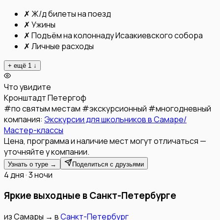
✗
Ж/д билеты на поезд
✗
Ужины
✗
Подъём на колоннаду Исаакиевского собора
✗
Личные расходы
+ ещё
1
↓
Что увидите
Кронштадт
Петергоф
#
по святым местам
#
экскурсионный
#
многодневный
компания:
Экскурсии для школьников в Самаре/
Мастер-классы
Цена, программа и наличие мест могут отличаться —
уточняйте у компании.
Узнать о туре →
Поделиться с друзьями
4 дня · 3 ночи
Яркие выходные в Санкт-Петербурге
из
Самары
→
в
Санкт-Петербург