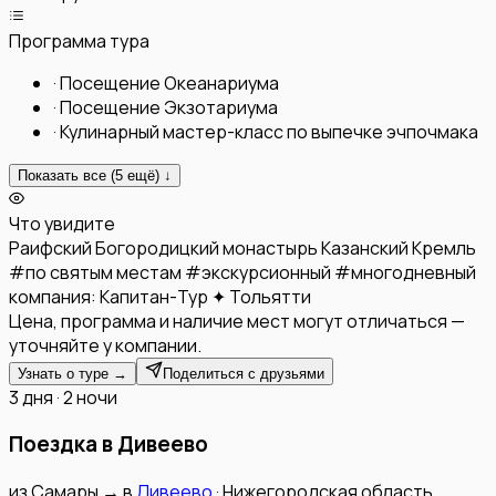
Программа тура
·
Посещение Океанариума
·
Посещение Экзотариума
·
Кулинарный мастер-класс по выпечке эчпочмака
Показать все (
5
ещё) ↓
Что увидите
Раифский Богородицкий монастырь
Казанский Кремль
#
по святым местам
#
экскурсионный
#
многодневный
компания:
Капитан-Тур ✦ Тольятти
Цена, программа и наличие мест могут отличаться —
уточняйте у компании.
Узнать о туре →
Поделиться с друзьями
3 дня · 2 ночи
Поездка в Дивеево
из
Самары
→
в
Дивеево
·
Нижегородская область