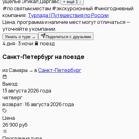
ущелье
Эгикал
Даргавс
+ ещё
1
↓
#
по святым местам
#
экскурсионный
#
многодневный
компания:
Турлада | Путешествия по России
Цена, программа и наличие мест могут отличаться —
уточняйте у компании.
Узнать о туре →
Поделиться с друзьями
4 дня · 3 ночи
🚆 поезд
Санкт-Петербург на поезде
из
Самары
→
в
Санкт-Петербург
Выезд
13 августа 2026 года
четверг
возврат:
16 августа 2026 года
Цена
26 900 руб
Программа тура