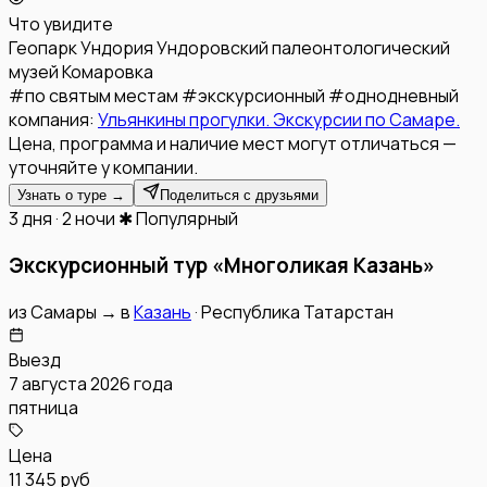
Что увидите
Геопарк Ундория
Ундоровский палеонтологический
музей
Комаровка
#
по святым местам
#
экскурсионный
#
однодневный
компания:
Ульянкины прогулки. Экскурсии по Самаре.
Цена, программа и наличие мест могут отличаться —
уточняйте у компании.
Узнать о туре →
Поделиться с друзьями
3 дня · 2 ночи
✱ Популярный
Экскурсионный тур «Многоликая Казань»
из
Самары
→
в
Казань
·
Республика Татарстан
Выезд
7 августа 2026 года
пятница
Цена
11 345 руб