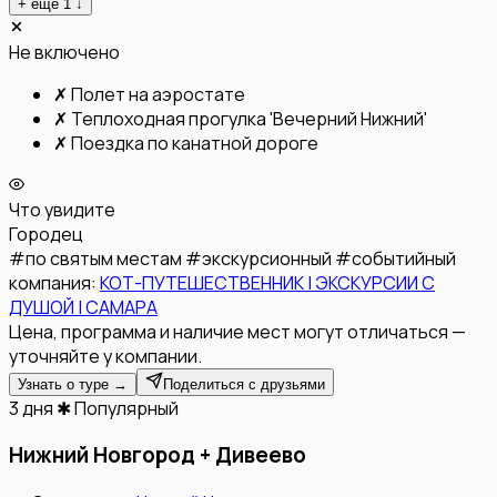
+ ещё
1
↓
Не включено
✗
Полет на аэростате
✗
Теплоходная прогулка 'Вечерний Нижний'
✗
Поездка по канатной дороге
Что увидите
Городец
#
по святым местам
#
экскурсионный
#
событийный
компания:
КОТ-ПУТЕШЕСТВЕННИК | ЭКСКУРСИИ С
ДУШОЙ | САМАРА
Цена, программа и наличие мест могут отличаться —
уточняйте у компании.
Узнать о туре →
Поделиться с друзьями
3 дня
✱ Популярный
Нижний Новгород + Дивеево