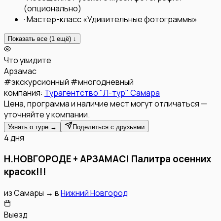
(опционально)
·
Мастер-класс «Удивительные фотограммы»
Показать все (
1
ещё) ↓
Что увидите
Арзамас
#
экскурсионный
#
многодневный
компания:
Турагентство "Л-тур" Самара
Цена, программа и наличие мест могут отличаться —
уточняйте у компании.
Узнать о туре →
Поделиться с друзьями
4 дня
Н.НОВГОРОДЕ + АРЗАМАС! Палитра осенних
красок!!!
из
Самары
→
в
Нижний Новгород
Выезд