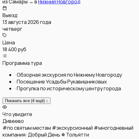
из
Самары
→
в
Нижний Новгород
Выезд
13 августа 2026 года
четверг
Цена
18 400 руб
Программа тура
·
Обзорная экскурсия по Нижнему Новгороду
·
Посещение Усадьбы Рукавишниковых
·
Прогулка по историческому центру города
Показать все (
4
ещё) ↓
Что увидите
Дивеево
#
по святым местам
#
экскурсионный
#
многодневный
компания:
Добрый День ✵ Тольятти