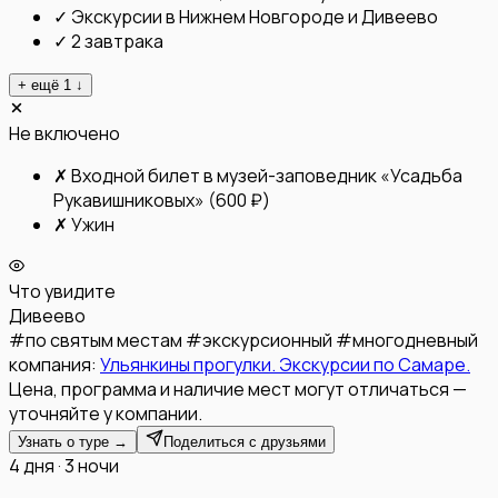
✓
Экскурсии в Нижнем Новгороде и Дивеево
✓
2 завтрака
+ ещё
1
↓
Не включено
✗
Входной билет в музей-заповедник «Усадьба
Рукавишниковых» (600 ₽)
✗
Ужин
Что увидите
Дивеево
#
по святым местам
#
экскурсионный
#
многодневный
компания:
Ульянкины прогулки. Экскурсии по Самаре.
Цена, программа и наличие мест могут отличаться —
уточняйте у компании.
Узнать о туре →
Поделиться с друзьями
4 дня · 3 ночи