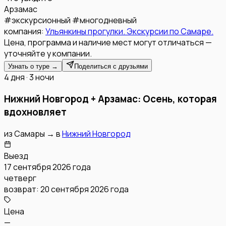
Арзамас
#
экскурсионный
#
многодневный
компания:
Ульянкины прогулки. Экскурсии по Самаре.
Цена, программа и наличие мест могут отличаться —
уточняйте у компании.
Узнать о туре →
Поделиться с друзьями
4 дня · 3 ночи
Нижний Новгород + Арзамас: Осень, которая
вдохновляет
из
Самары
→
в
Нижний Новгород
Выезд
17 сентября 2026 года
четверг
возврат:
20 сентября 2026 года
Цена
—