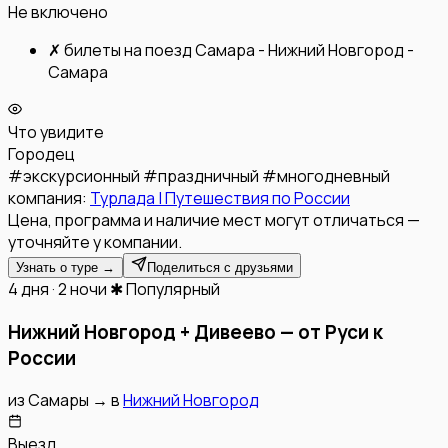
Не включено
✗
билеты на поезд Самара - Нижний Новгород -
Самара
Что увидите
Городец
#
экскурсионный
#
праздничный
#
многодневный
компания:
Турлада | Путешествия по России
Цена, программа и наличие мест могут отличаться —
уточняйте у компании.
Узнать о туре →
Поделиться с друзьями
4 дня · 2 ночи
✱ Популярный
Нижний Новгород + Дивеево — от Руси к
России
из
Самары
→
в
Нижний Новгород
Выезд