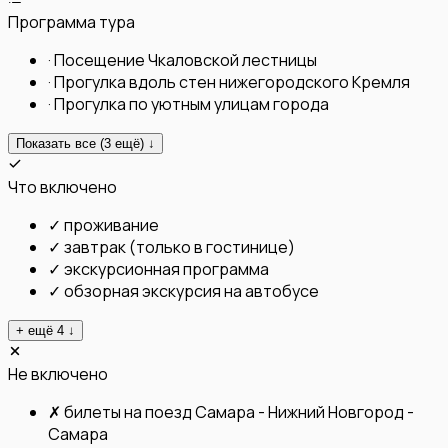
Программа тура
·
Посещение Чкаловской лестницы
·
Прогулка вдоль стен нижегородского Кремля
·
Прогулка по уютным улицам города
Показать все (
3
ещё) ↓
Что включено
✓
проживание
✓
завтрак (только в гостинице)
✓
экскурсионная программа
✓
обзорная экскурсия на автобусе
+ ещё
4
↓
Не включено
✗
билеты на поезд Самара - Нижний Новгород -
Самара