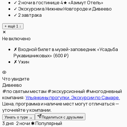
✓
2 ночи в гостинице 4★ «Азимут Отель»
✓
Экскурсии в Нижнем Новгороде и Дивеево
✓
2 завтрака
+ ещё
1
↓
Не включено
✗
Входной билет в музей-заповедник «Усадьба
Рукавишниковых» (600 ₽)
✗
Ужин
Что увидите
Дивеево
#
по святым местам
#
экскурсионный
#
многодневный
компания:
Ульянкины прогулки. Экскурсии по Самаре.
Цена, программа и наличие мест могут отличаться —
уточняйте у компании.
Узнать о туре →
Поделиться с друзьями
3 дня · 2 ночи
✱ Популярный