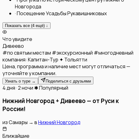
Новгорода
·
Посещение Усадьбы Рукавишниковых
Показать все (
4
ещё) ↓
Что увидите
Дивеево
#
по святым местам
#
экскурсионный
#
многодневный
компания:
Капитан-Тур ✦ Тольятти
Цена, программа и наличие мест могут отличаться —
уточняйте у компании.
Узнать о туре →
Поделиться с друзьями
4 дня · 2 ночи
✱ Популярный
Нижний Новгород + Дивеево — от Руси к
России!
из
Самары
→
в
Нижний Новгород
Ближайшие