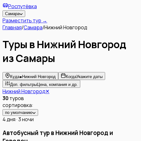
Роспутёвка
Самара
Разместить тур →
Главная
/
Самара
/
Нижний Новгород
Туры в Нижний Новгород
из Самары
Куда
●
Нижний Новгород
Когда
Укажите даты
Доп. фильтры
Цена, компания и др.
Нижний Новгород
✕
30
туров
сортировка:
по умолчанию
4 дня · 3 ночи
Автобусный тур в Нижний Новгород и
Городец