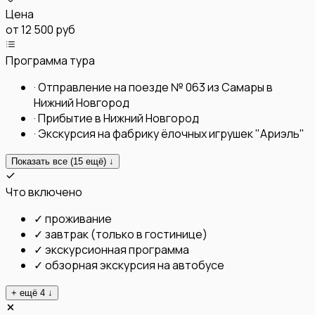
Цена
от
12 500 руб
Программа тура
·
Отправление на поезде № 063 из Самары в
Нижний Новгород
·
Прибытие в Нижний Новгород
·
Экскурсия на фабрику ёлочных игрушек "Ариэль"
Показать все (
15
ещё) ↓
Что включено
✓
проживание
✓
завтрак (только в гостинице)
✓
экскурсионная программа
✓
обзорная экскурсия на автобусе
+ ещё
4
↓