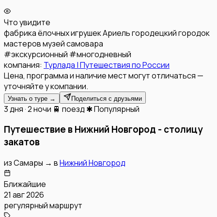
Что увидите
фабрика ёлочных игрушек Ариель
городецкий городок
мастеров
музей самовара
#
экскурсионный
#
многодневный
компания:
Турлада | Путешествия по России
Цена, программа и наличие мест могут отличаться —
уточняйте у компании.
Узнать о туре →
Поделиться с друзьями
3 дня · 2 ночи
🚆 поезд
✱ Популярный
Путешествие в Нижний Новгород - столицу
закатов
из
Самары
→
в
Нижний Новгород
Ближайшие
21 авг 2026
регулярный маршрут