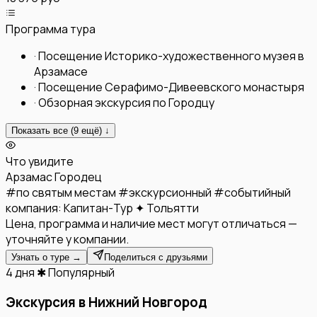
Программа тура
·
Посещение Историко-художественного музея в
Арзамасе
·
Посещение Серафимо-Дивеевского монастыря
·
Обзорная экскурсия по Городцу
Показать все (
9
ещё) ↓
Что увидите
Арзамас
Городец
#
по святым местам
#
экскурсионный
#
событийный
компания:
Капитан-Тур ✦ Тольятти
Цена, программа и наличие мест могут отличаться —
уточняйте у компании.
Узнать о туре →
Поделиться с друзьями
4 дня
✱ Популярный
Экскурсия в Нижний Новгород