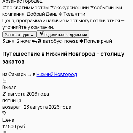
Арзамас
Городец
#
по святым местам
#
экскурсионный
#
событийный
компания:
Добрый День ✵ Тольятти
Цена, программа и наличие мест могут отличаться —
уточняйте у компании.
Узнать о туре →
Поделиться с друзьями
3 дня · 2 ночи
🚌🚆 автобус+поезд
✱ Популярный
Путешествие в Нижний Новгород - столицу
закатов
из
Самары
→
в
Нижний Новгород
Выезд
21 августа 2026 года
пятница
возврат:
23 августа 2026 года
Цена
12 500 руб