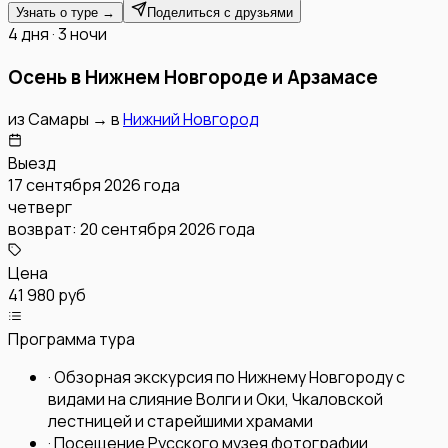
Узнать о туре →
Поделиться с друзьями
4 дня · 3 ночи
Осень в Нижнем Новгороде и Арзамасе
из
Самары
→
в
Нижний Новгород
Выезд
17 сентября 2026 года
четверг
возврат:
20 сентября 2026 года
Цена
41 980 руб
Программа тура
·
Обзорная экскурсия по Нижнему Новгороду с
видами на слияние Волги и Оки, Чкаловской
лестницей и старейшими храмами
·
Посещение Русского музея фотографии