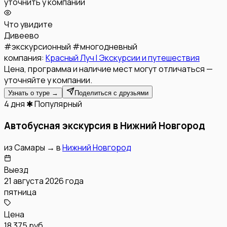
уточнить у компании
Что увидите
Дивеево
#
экскурсионный
#
многодневный
компания:
Красный Луч l Экскурсии и путешествия
Цена, программа и наличие мест могут отличаться —
уточняйте у компании.
Узнать о туре →
Поделиться с друзьями
4 дня
✱ Популярный
Автобусная экскурсия в Нижний Новгород
из
Самары
→
в
Нижний Новгород
Выезд
21 августа 2026 года
пятница
Цена
18 375 руб