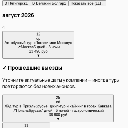
В
Пятигорск
1
В
Великий Болгар
1
Показать все (11) ↓
август 2026
·
1
12
ср
Автобусный тур «Покажи мне Москву»
📍
Москва
5 дней · 3 ночи
23 490 руб
▼
✓ Прошедшие выезды
Уточните актуальные даты у компании — иногда туры
повторяются без новых анонсов.
25
сб
Ж/д тур в Приэльбрусье: джип-тур и хайкинг в горах Кавказа
📍
Приэльбрусье
7 дней · 6 ночей · гастрономический
36 900 руб
▼
11