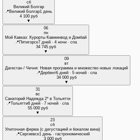
сб
Великий Болгар
📍
Великий Болгар
1 день
4 100 руб
▼
06
пн
Мой Кавказ: Курорты Кавминвод и Домбай
📍
Пятигорск
7 дней · 4 ночи · спа
34 745 руб
▼
09
вт
Дагестан / Чечня: Новая программа и множество новых локаций
📍
Дербент
6 дней · 5 ночей · спа
34 000 руб
▼
31
вс
Санаторий Надежда 2* в Тольятти
📍
Тольятти
8 дней · 7 ночей · спа
55 000 руб
▼
23
сб
Улиточная ферма (с дегустацией и бокалом вина)
📍
Сергиевск
1 день · гастрономический
3 000 руб