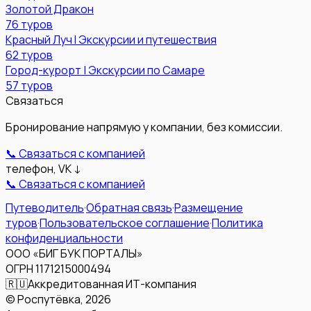
Золотой Дракон
76
туров
Красный Луч l Экскурсии и путешествия
62
туров
Город-курорт | Экскурсии по Самаре
57
туров
Связаться
Бронирование напрямую у компании, без комиссии.
📞 Связаться с компанией
телефон, VK ↓
📞 Связаться с компанией
Путеводитель
·
Обратная связь
·
Размещение
туров
·
Пользовательское соглашение
·
Политика
конфиденциальности
ООО «БИГ БУК ПОРТАЛЫ»
ОГРН 1171215000494
🇷🇺
Аккредитованная ИТ-компания
© Роспутёвка,
2026