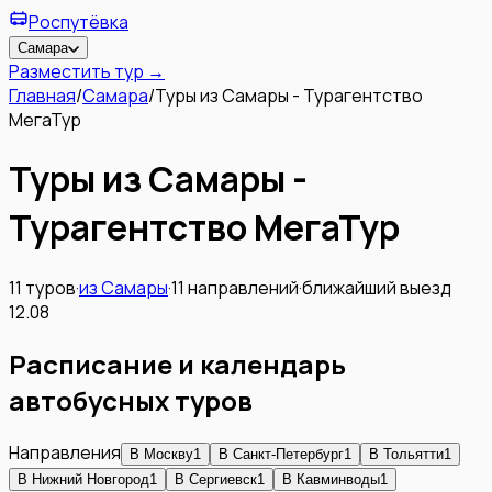
Роспутёвка
Самара
Разместить тур →
Главная
/
Самара
/
Туры из Самары - Турагентство
МегаТур
Туры из Самары -
Турагентство МегаТур
11
туров
·
из
Самары
·
11
направлений
·
ближайший выезд
12.08
Расписание и календарь
автобусных туров
Направления
В
Москву
1
В
Санкт-Петербург
1
В
Тольятти
1
В
Нижний Новгород
1
В
Сергиевск
1
В
Кавминводы
1