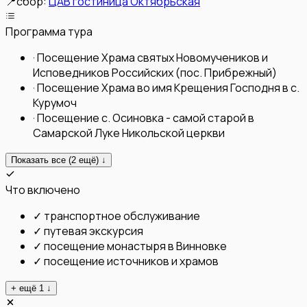
📍
сбор:
ЦАВ гостиница Октябрьская
Программа тура
·
Посещение Храма святых Новомучеников и
Исповедников Российских (пос. Прибрежный)
·
Посещение Храма во имя Крещения Господня в с.
Курумоч
·
Посещение с. Осиновка - самой старой в
Самарской Луке Никольской церкви
Показать все (
2
ещё) ↓
Что включено
✓
транспортное обслуживание
✓
путевая экскурсия
✓
посещение монастыря в Винновке
✓
посещение источников и храмов
+ ещё
1
↓