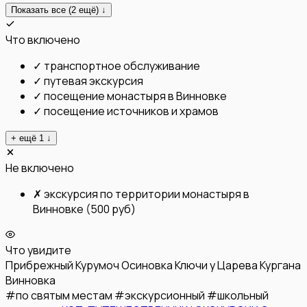
Показать все (
2
ещё) ↓
Что включено
✓
транспортное обслуживание
✓
путевая экскурсия
✓
посещение монастыря в Винновке
✓
посещение источников и храмов
+ ещё
1
↓
Не включено
✗
экскурсия по территории монастыря в
Винновке (500 руб)
Что увидите
Прибрежный
Курумоч
Осиновка
Ключи у Царева Кургана
Винновка
#
по святым местам
#
экскурсионный
#
школьный