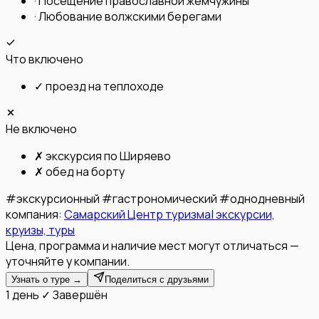
·
Посещение православной жемчужины
·
Любование волжскими берегами
Что включено
✓
проезд на теплоходе
Не включено
✗
экскурсия по Ширяево
✗
обед на борту
#
экскурсионный
#
гастрономический
#
однодневный
компания:
Самарский Центр туризма| экскурсии,
круизы, туры
Цена, программа и наличие мест могут отличаться —
уточняйте у компании.
Узнать о туре →
Поделиться с друзьями
1 день
✓ Завершён