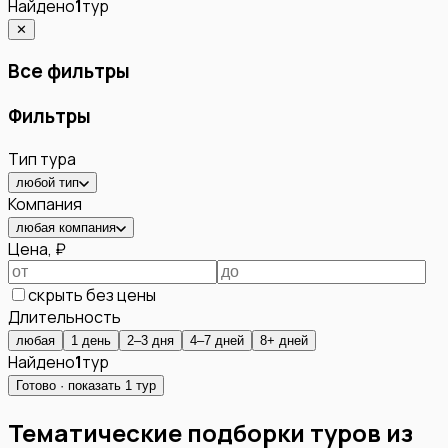
Найдено
1
тур
✕
Все фильтры
Фильтры
Тип тура
любой тип
Компания
любая компания
Цена, ₽
скрыть без цены
Длительность
любая
1 день
2–3 дня
4–7 дней
8+ дней
Найдено
1
тур
Готово · показать
1
тур
Тематические подборки туров из