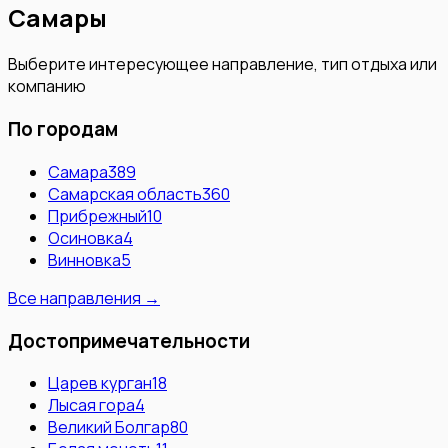
Самары
Выберите интересующее направление, тип отдыха или
компанию
По городам
Самара
389
Самарская область
360
Прибрежный
10
Осиновка
4
Винновка
5
Все направления →
Достопримечательности
Царев курган
18
Лысая гора
4
Великий Болгар
80