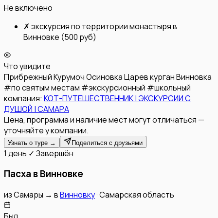
Не включено
✗
экскурсия по территории монастыря в
Винновке (500 руб)
Что увидите
Прибрежный
Курумоч
Осиновка
Царев курган
Винновка
#
по святым местам
#
экскурсионный
#
школьный
компания:
КОТ-ПУТЕШЕСТВЕННИК | ЭКСКУРСИИ С
ДУШОЙ | САМАРА
Цена, программа и наличие мест могут отличаться —
уточняйте у компании.
Узнать о туре →
Поделиться с друзьями
1 день
✓ Завершён
Пасха в Винновке
из
Самары
→
в
Винновку
·
Самарская область
Был