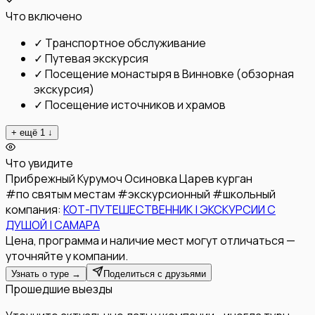
Что включено
✓
Транспортное обслуживание
✓
Путевая экскурсия
✓
Посещение монастыря в Винновке (обзорная
экскурсия)
✓
Посещение источников и храмов
+ ещё
1
↓
Что увидите
Прибрежный
Курумоч
Осиновка
Царев курган
#
по святым местам
#
экскурсионный
#
школьный
компания:
КОТ-ПУТЕШЕСТВЕННИК | ЭКСКУРСИИ С
ДУШОЙ | САМАРА
Цена, программа и наличие мест могут отличаться —
уточняйте у компании.
Узнать о туре →
Поделиться с друзьями
Прошедшие выезды