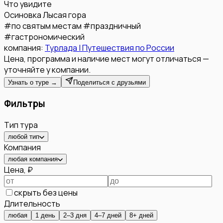
Что увидите
Осиновка
Лысая гора
#
по святым местам
#
праздничный
#
гастрономический
компания:
Турлада | Путешествия по России
Цена, программа и наличие мест могут отличаться —
уточняйте у компании.
Узнать о туре →
Поделиться с друзьями
Фильтры
Тип тура
любой тип
Компания
любая компания
Цена, ₽
скрыть без цены
Длительность
любая
1 день
2–3 дня
4–7 дней
8+ дней