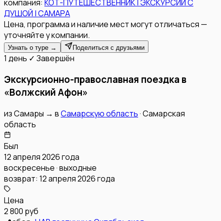
компания:
КОТ-ПУТЕШЕСТВЕННИК | ЭКСКУРСИИ С
ДУШОЙ | САМАРА
Цена, программа и наличие мест могут отличаться —
уточняйте у компании.
Узнать о туре →
Поделиться с друзьями
1 день
✓ Завершён
Экскурсионно-православная поездка в
«Волжский Афон»
из
Самары
→
в
Самарскую область
·
Самарская
область
Был
12 апреля 2026 года
воскресенье · выходные
возврат:
12 апреля 2026 года
Цена
2 800 руб