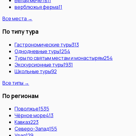
Белая мечеть
11
верблюжья ферма
11
Все места →
По типу тура
Гастрономические туры
313
Однодневные туры
1254
Туры по святым местам и монастырям
254
Экскурсионные туры
1931
Школьные туры
92
Все типы →
По регионам
Поволжье
1535
Чёрное море
413
Кавказ
223
Северо-Запад
155
Урал
129