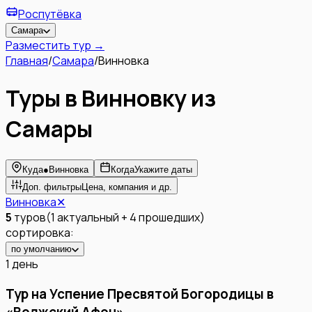
Роспутёвка
Самара
Разместить тур →
Главная
/
Самара
/
Винновка
Туры в Винновку из
Самары
Куда
●
Винновка
Когда
Укажите даты
Доп. фильтры
Цена, компания и др.
Винновка
✕
5
туров
(
1
актуальный
+
4
прошедших
)
сортировка:
по умолчанию
1 день
Тур на Успение Пресвятой Богородицы в
«Волжский Афон»