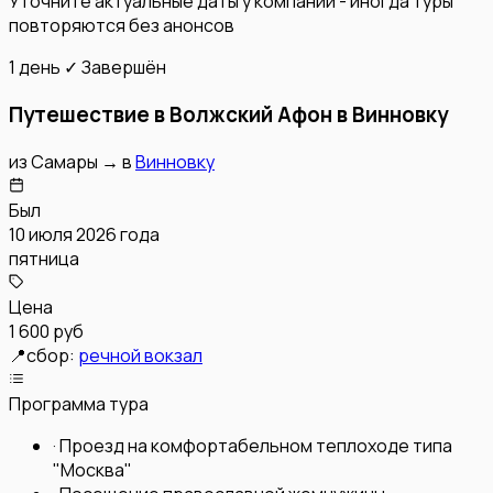
Уточните актуальные даты у компании - иногда туры
повторяются без анонсов
1 день
✓ Завершён
Путешествие в Волжский Афон в Винновку
из
Самары
→
в
Винновку
Был
10 июля 2026 года
пятница
Цена
1 600 руб
📍
сбор:
речной вокзал
Программа тура
·
Проезд на комфортабельном теплоходе типа
"Москва"