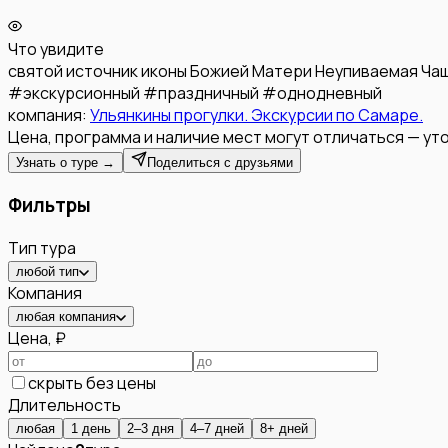
Что увидите
святой источник иконы Божией Матери Неупиваемая Ча
#
экскурсионный
#
праздничный
#
однодневный
компания:
Ульянкины прогулки. Экскурсии по Самаре.
Цена, программа и наличие мест могут отличаться — уто
Узнать о туре →
Поделиться с друзьями
Фильтры
Тип тура
любой тип
Компания
любая компания
Цена, ₽
скрыть без цены
Длительность
любая
1 день
2–3 дня
4–7 дней
8+ дней