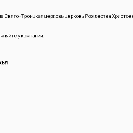
ша
Свято-Троицкая церковь
церковь Рождества Христов
чняйте у компании.
жья