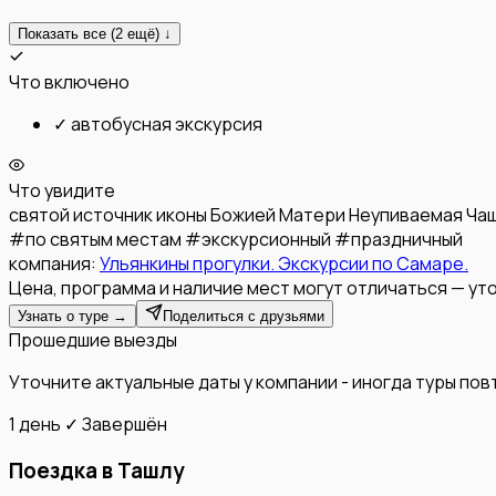
Показать все (
2
ещё) ↓
Что включено
✓
автобусная экскурсия
Что увидите
святой источник иконы Божией Матери Неупиваемая Ча
#
по святым местам
#
экскурсионный
#
праздничный
компания:
Ульянкины прогулки. Экскурсии по Самаре.
Цена, программа и наличие мест могут отличаться — уто
Узнать о туре →
Поделиться с друзьями
Прошедшие выезды
Уточните актуальные даты у компании - иногда туры по
1 день
✓ Завершён
Поездка в Ташлу