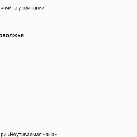
чняйте у компании.
Поволжья
ери «Неупиваемая Чаша»