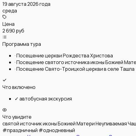
19 августа 2026 года
среда
Цена
2 690 руб
Программа тура
·
Посещение церкви Рождества Христова
·
Посещение святого источника иконы Божией Мат
·
Посещение Свято-Троицкой церкви в селе Ташла
Что включено
✓
автобусная экскурсия
Что увидите
святой источник иконы Божией Матери Неупиваемая Ча
#
праздничный
#
однодневный