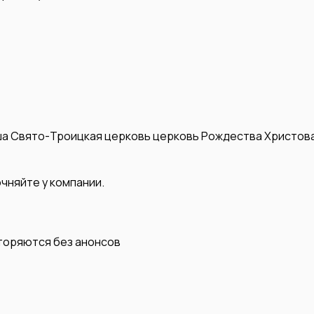
ша
Свято-Троицкая церковь
церковь Рождества Христов
чняйте у компании.
вторяются без анонсов