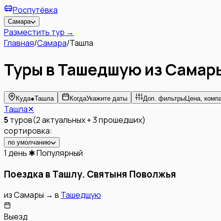
Роспутёвка
Самара
Разместить тур →
Главная
/
Самара
/
Ташла
Туры в Ташедшую из Самар
Куда
●
Ташла
Когда
Укажите даты
Доп. фильтры
Цена, компа
Ташла
✕
5
туров
(
2
актуальных
+
3
прошедших
)
сортировка:
по умолчанию
1 день
✱ Популярный
Поездка в Ташлу. Святыня Поволжья
из
Самары
→
в
Ташедшую
Выезд