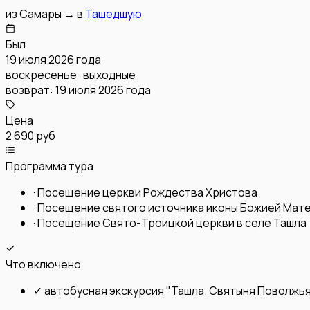
из
Самары
→
в
Ташедшую
Был
19 июля 2026 года
воскресенье · выходные
возврат:
19 июля 2026 года
Цена
2 690 руб
Программа тура
·
Посещение церкви Рождества Христова
·
Посещение святого источника иконы Божией Мат
·
Посещение Свято-Троицкой церкви в селе Ташла
Что включено
✓
автобусная экскурсия "Ташла. Святыня Поволжь