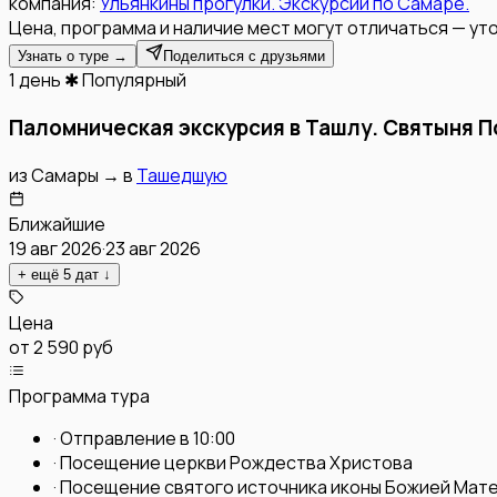
компания:
Ульянкины прогулки. Экскурсии по Самаре.
Цена, программа и наличие мест могут отличаться — уто
Узнать о туре →
Поделиться с друзьями
1 день
✱ Популярный
Паломническая экскурсия в Ташлу. Святыня 
из
Самары
→
в
Ташедшую
Ближайшие
19 авг 2026
·
23 авг 2026
+ ещё
5
дат
↓
Цена
от
2 590 руб
Программа тура
·
Отправление в 10:00
·
Посещение церкви Рождества Христова
·
Посещение святого источника иконы Божией Мат