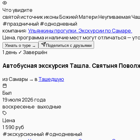
Что увидите
святой источник иконы Божией Матери Неупиваемая Ча
#
праздничный
#
однодневный
компания:
Ульянкины прогулки. Экскурсии по Самаре.
Цена, программа и наличие мест могут отличаться — уто
Узнать о туре →
Поделиться с друзьями
1 день
✓ Завершён
Автобусная экскурсия Ташла. Святыня Повол
из
Самары
→
в
Ташедшую
Был
19 июля 2026 года
воскресенье · выходные
Цена
1 590 руб
#
экскурсионный
#
однодневный