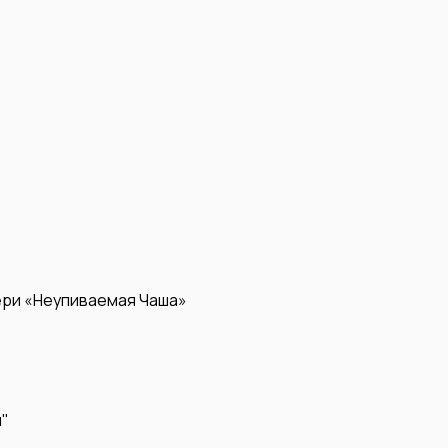
ери «Неупиваемая Чаша»
я"