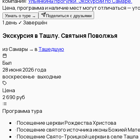
компания:
Ульянкины прогулки. Экскурсии по Самаре.
Цена, программа и наличие мест могут отличаться — уто
Узнать о туре →
Поделиться с друзьями
1 день
✓ Завершён
Экскурсия в Ташлу. Святыня Поволжья
из
Самары
→
в
Ташедшую
Был
28 июня 2026 года
воскресенье · выходные
Цена
2 690 руб
Программа тура
·
Посещение церкви Рождества Христова
·
Посещение святого источника иконы Божией Мат
·
Посещение Свято-Троицкой церкви в селе Ташла