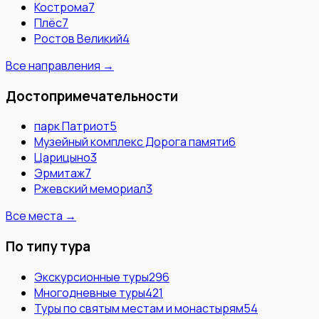
Кострома
7
Плёс
7
Ростов Великий
4
Все направления →
Достопримечательности
парк Патриот
5
Музейный комплекс Дорога памяти
6
Царицыно
3
Эрмитаж
7
Ржевский мемориал
3
Все места →
По типу тура
Экскурсионные туры
296
Многодневные туры
421
Туры по святым местам и монастырям
54