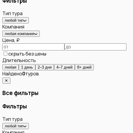
Фильтры
Тип тура
любой тип
Компания
любая компания
Цена, ₽
скрыть без цены
Длительность
любая
1 день
2–3 дня
4–7 дней
8+ дней
Найдено
0
туров
✕
Все фильтры
Фильтры
Тип тура
любой тип
Компания