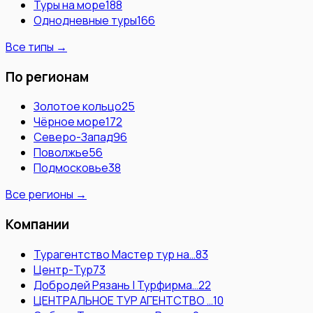
Туры на море
188
Однодневные туры
166
Все типы →
По регионам
Золотое кольцо
25
Чёрное море
172
Северо-Запад
96
Поволжье
56
Подмосковье
38
Все регионы →
Компании
Турагентство Мастер тур на…
83
Центр-Тур
73
Добродей Рязань | Турфирма…
22
ЦЕНТРАЛЬНОЕ ТУР АГЕНТСТВО …
10