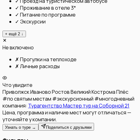
✓
Проезд на туристическом автобусе
✓
Проживание в отеле 3*
✓
Питание по программе
✓
Экскурсии
+ ещё
2
↓
Не включено
✗
Прогулки на теплоходе
✗
Личные расходы
Что увидите
Приволжск
Иваново
Ростов Великий
Кострома
Плёс
#
по святым местам
#
экскурсионный
#
многодневный
компания:
Турагентство Мастер тур на Соборной 21
Цена, программа и наличие мест могут отличаться —
уточняйте у компании.
Узнать о туре →
Поделиться с друзьями