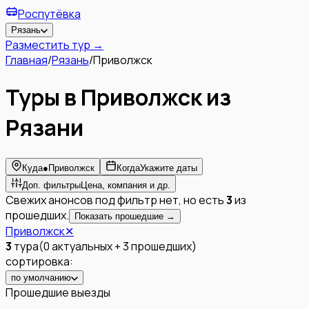
Роспутёвка
Рязань
Разместить тур →
Главная
/
Рязань
/
Приволжск
Туры в Приволжск из
Рязани
Куда
●
Приволжск
Когда
Укажите даты
Доп. фильтры
Цена, компания и др.
Свежих анонсов под фильтр нет, но есть
3
из
прошедших.
Показать прошедшие →
Приволжск
✕
3
тура
(
0
актуальных
+
3
прошедших
)
сортировка:
по умолчанию
Прошедшие выезды