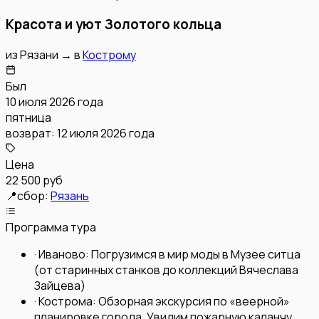
Красота и уют Золотого кольца
из
Рязани
→
в
Кострому
Был
10 июля 2026 года
пятница
возврат:
12 июля 2026 года
Цена
22 500 руб
📍
сбор:
Рязань
Программа тура
·
Иваново: Погрузимся в мир моды в Музее ситца
(от старинных станков до коллекций Вячеслава
Зайцева)
·
Кострома: Обзорная экскурсия по «веерной»
планировке города. Увидим пожарную каланчу,