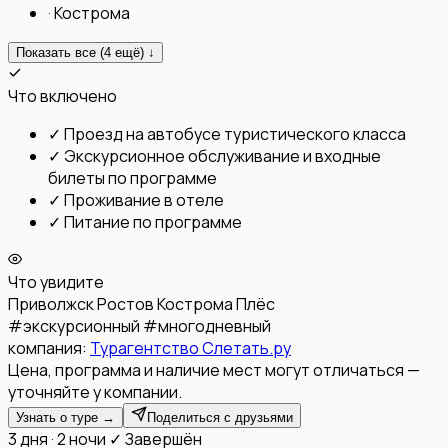
·
Кострома
Показать все (
4
ещё) ↓
Что включено
✓
Проезд на автобусе туристического класса
✓
Экскурсионное обслуживание и входные
билеты по программе
✓
Проживание в отеле
✓
Питание по программе
Что увидите
Приволжск
Ростов
Кострома
Плёс
#
экскурсионный
#
многодневный
компания:
Турагентство Слетать.ру
Цена, программа и наличие мест могут отличаться —
уточняйте у компании.
Узнать о туре →
Поделиться с друзьями
3 дня · 2 ночи
✓ Завершён