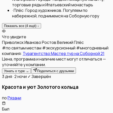
торговые ряды и Ипатьевский монастырь
·
Плёс: Город художников. Погуляем по
набережной, поднимемся на Соборную гору
Показать все (
4
ещё) ↓
Что увидите
Приволжск
Иваново
Ростов Великий
Плёс
#
по святым местам
#
экскурсионный
#
многодневный
компания:
Турагентство Мастер тур на Соборной 21
Цена, программа и наличие мест могут отличаться —
уточняйте у компании.
Узнать о туре →
Поделиться с друзьями
3 дня · 2 ночи
✓ Завершён
Красота и уют Золотого кольца
по
Рязани
Был