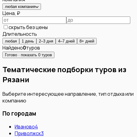
любая компания
Цена, ₽
скрыть без цены
Длительность
любая
1 день
2–3 дня
4–7 дней
8+ дней
Найдено
0
туров
Готово · показать
0
туров
Тематические подборки туров из
Рязани
Выберите интересующее направление, тип отдыха или
компанию
По городам
Иваново
4
Приволжск
3