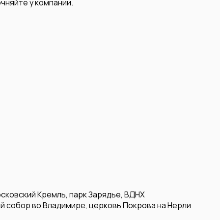
чняйте у компании.
осковский Кремль, парк Зарядье, ВДНХ
й собор во Владимире, церковь Покрова на Нерли