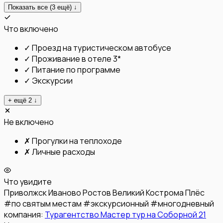
Показать все (
3
ещё) ↓
Что включено
✓
Проезд на туристическом автобусе
✓
Проживание в отеле 3*
✓
Питание по программе
✓
Экскурсии
+ ещё
2
↓
Не включено
✗
Прогулки на теплоходе
✗
Личные расходы
Что увидите
Приволжск
Иваново
Ростов Великий
Кострома
Плёс
#
по святым местам
#
экскурсионный
#
многодневный
компания:
Турагентство Мастер тур на Соборной 21