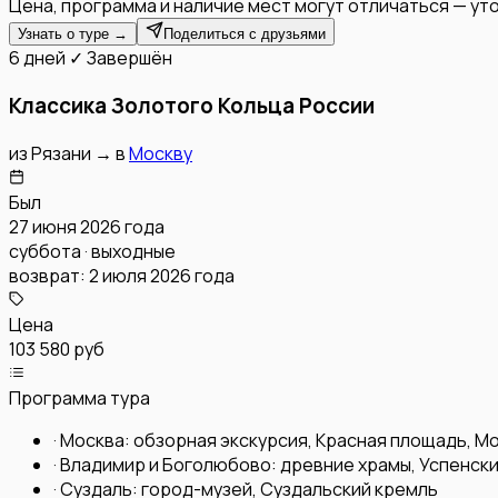
Цена, программа и наличие мест могут отличаться — уто
Узнать о туре →
Поделиться с друзьями
6 дней
✓ Завершён
Классика Золотого Кольца России
из
Рязани
→
в
Москву
Был
27 июня 2026 года
суббота · выходные
возврат:
2 июля 2026 года
Цена
103 580 руб
Программа тура
·
Москва: обзорная экскурсия, Красная площадь, М
·
Владимир и Боголюбово: древние храмы, Успенски
·
Суздаль: город-музей, Суздальский кремль