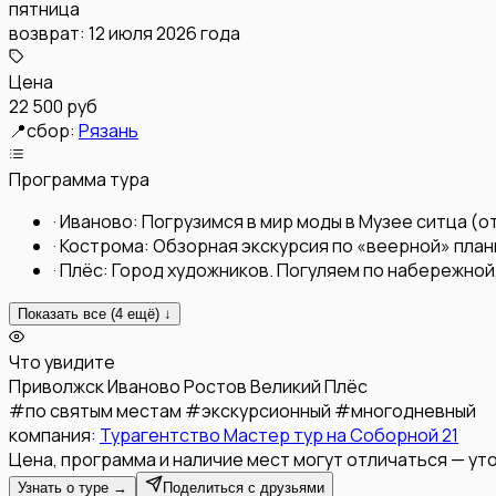
пятница
возврат:
12 июля 2026 года
Цена
22 500 руб
📍
сбор:
Рязань
Программа тура
·
Иваново: Погрузимся в мир моды в Музее ситца (о
·
Кострома: Обзорная экскурсия по «веерной» план
·
Плёс: Город художников. Погуляем по набережной
Показать все (
4
ещё) ↓
Что увидите
Приволжск
Иваново
Ростов Великий
Плёс
#
по святым местам
#
экскурсионный
#
многодневный
компания:
Турагентство Мастер тур на Соборной 21
Цена, программа и наличие мест могут отличаться — уто
Узнать о туре →
Поделиться с друзьями