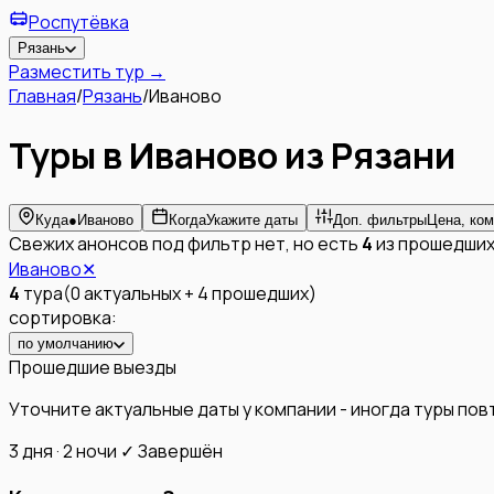
Роспутёвка
Рязань
Разместить тур →
Главная
/
Рязань
/
Иваново
Туры в Иваново из Рязани
Куда
●
Иваново
Когда
Укажите даты
Доп. фильтры
Цена, ком
Свежих анонсов под фильтр нет, но есть
4
из прошедших
Иваново
✕
4
тура
(
0
актуальных
+
4
прошедших
)
сортировка:
по умолчанию
Прошедшие выезды
Уточните актуальные даты у компании - иногда туры по
3 дня · 2 ночи
✓ Завершён