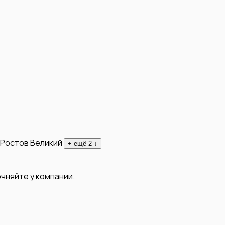
Ростов Великий
+ ещё
2
↓
чняйте у компании.