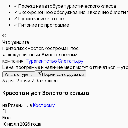
✓
Проезд на автобусе туристического класса
✓
Экскурсионное обслуживание и входные билеты
✓
Проживание в отеле
✓
Питание по программе
Что увидите
Приволжск
Ростов
Кострома
Плёс
#
экскурсионный
#
многодневный
компания:
Турагентство Слетать.ру
Цена, программа и наличие мест могут отличаться — уто
Узнать о туре →
Поделиться с друзьями
3 дня · 2 ночи
✓ Завершён
Красота и уют Золотого кольца
из
Рязани
→
в
Кострому
Был
10 июля 2026 года