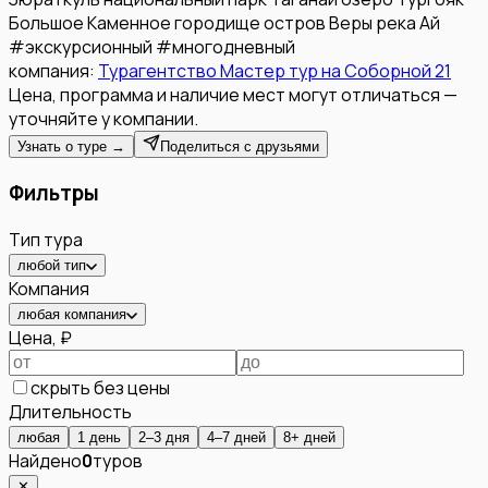
Большое Каменное городище
остров Веры
река Ай
#
экскурсионный
#
многодневный
компания:
Турагентство Мастер тур на Соборной 21
Цена, программа и наличие мест могут отличаться —
уточняйте у компании.
Узнать о туре →
Поделиться с друзьями
Фильтры
Тип тура
любой тип
Компания
любая компания
Цена, ₽
скрыть без цены
Длительность
любая
1 день
2–3 дня
4–7 дней
8+ дней
Найдено
0
туров
✕