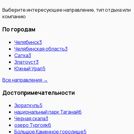
Выберите интересующее направление, тип отдыха или
компанию
По городам
Челябинск
3
Челябинская область
3
Сатка
3
Златоуст
3
Южный Урал
5
Все направления →
Достопримечательности
Зюраткуль
5
национальный парк Таганай
6
Черная скала
3
озеро Тургояк
6
Большое Каменное городище
5