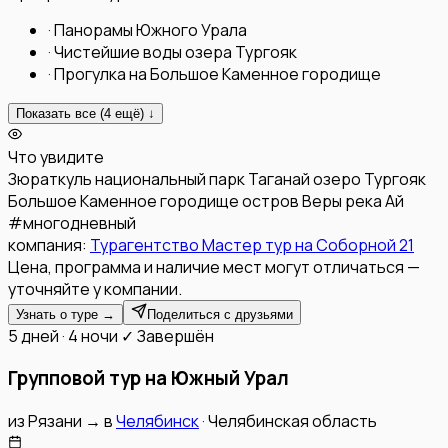
·
Панорамы Южного Урала
·
Чистейшие воды озера Тургояк
·
Прогулка на Большое Каменное городище
Показать все (
4
ещё) ↓
Что увидите
Зюраткуль
национальный парк Таганай
озеро Тургояк
Большое Каменное городище
остров Веры
река Ай
#
многодневный
компания:
Турагентство Мастер тур на Соборной 21
Цена, программа и наличие мест могут отличаться —
уточняйте у компании.
Узнать о туре →
Поделиться с друзьями
5 дней · 4 ночи
✓ Завершён
Групповой тур на Южный Урал
из
Рязани
→
в
Челябинск
·
Челябинская область