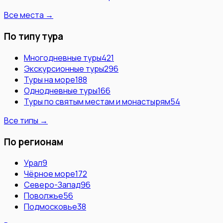
Все места →
По типу тура
Многодневные туры
421
Экскурсионные туры
296
Туры на море
188
Однодневные туры
166
Туры по святым местам и монастырям
54
Все типы →
По регионам
Урал
9
Чёрное море
172
Северо-Запад
96
Поволжье
56
Подмосковье
38