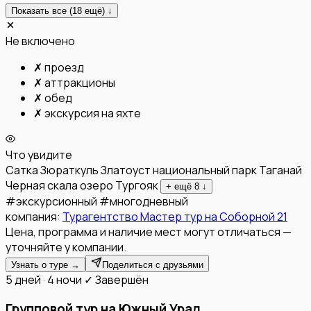
Показать все (
18
ещё) ↓
Не включено
✗
проезд
✗
аттракционы
✗
обед
✗
экскурсия на яхте
Что увидите
Сатка
Зюраткуль
Златоуст
национальный парк Таганай
Черная скала
озеро Тургояк
+ ещё
8
↓
#
экскурсионный
#
многодневный
компания:
Турагентство Мастер тур на Соборной 21
Цена, программа и наличие мест могут отличаться —
уточняйте у компании.
Узнать о туре →
Поделиться с друзьями
5 дней · 4 ночи
✓ Завершён
Групповой тур на Южный Урал