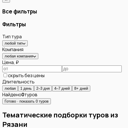
Все фильтры
Фильтры
Тип тура
любой тип
Компания
любая компания
Цена, ₽
скрыть без цены
Длительность
любая
1 день
2–3 дня
4–7 дней
8+ дней
Найдено
0
туров
Готово · показать
0
туров
Тематические подборки туров из
Рязани