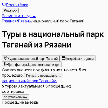
Роспутёвка
Рязань
Разместить тур →
Главная
/
Рязань
/
национальный парк Таганай
Туры в национальный парк
Таганай из Рязани
Куда
●
национальный парк Таганай
Когда
Укажите даты
Доп. фильтры
Цена, компания и др.
Свежих анонсов под фильтр нет, но есть
5
из
прошедших.
Показать прошедшие →
национальный парк Таганай
✕
5
туров
(
0
актуальных
+
5
прошедших
)
сортировка:
по умолчанию
Прошедшие выезды