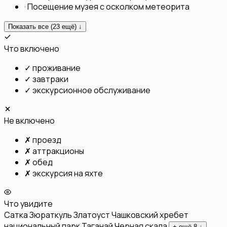
·
Посещение музея с осколком метеорита
Показать все (
23
ещё) ↓
Что включено
✓
проживание
✓
завтраки
✓
экскурсионное обслуживание
Не включено
✗
проезд
✗
аттракционы
✗
обед
✗
экскурсия на яхте
Что увидите
Сатка
Зюраткуль
Златоуст
Чашковский хребет
национальный парк Таганай
Черная скала
+ ещё
8
↓