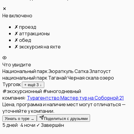
Не включено
✗
проезд
✗
аттракционы
✗
обед
✗
экскурсия на яхте
Что увидите
Национальный парк Зюраткуль
Сатка
Златоуст
национальный парк Таганай
Черная скала
озеро
Тургояк
+ ещё
3
↓
#
экскурсионный
#
многодневный
компания:
Турагентство Мастер тур на Соборной 21
Цена, программа и наличие мест могут отличаться —
уточняйте у компании.
Узнать о туре →
Поделиться с друзьями
5 дней · 4 ночи
✓ Завершён