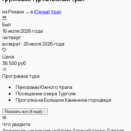
из
Рязани
→
в
Южный Урал
Был
16 июля 2026 года
четверг
возврат:
20 июля 2026 года
Цена
36 500 руб
Программа тура
·
Панорамы Южного Урала
·
Посещение озера Тургояк
·
Прогулка на Большое Каменное городище
Показать все (
4
ещё) ↓
Что увидите
Зюраткуль
национальный парк Таганай
озеро Тургояк