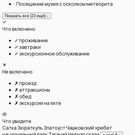
·
Посещение музея с осколком метеорита
Показать все (
23
ещё) ↓
Что включено
✓
проживание
✓
завтраки
✓
экскурсионное обслуживание
Не включено
✗
проезд
✗
аттракционы
✗
обед
✗
экскурсия на яхте
Что увидите
Сатка
Зюраткуль
Златоуст
Чашковский хребет
национальный парк Таганай
Черная скала
+ ещё
8
↓