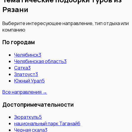
Рязани
Выберите интересующее направление, тип отдыха или
компанию
По городам
Челябинск
3
Челябинская область
3
Сатка
3
Златоуст
3
Южный Урал
5
Все направления →
Достопримечательности
Зюраткуль
5
национальный парк Таганай
6
Черная скала
3