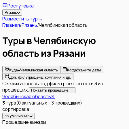
Роспутёвка
Рязань
Разместить тур →
Главная
/
Рязань
/
Челябинская область
Туры в Челябинскую
область из Рязани
Куда
●
Челябинская область
Когда
Укажите даты
Доп. фильтры
Цена, компания и др.
Свежих анонсов под фильтр нет, но есть
3
из
прошедших.
Показать прошедшие →
Челябинская область
✕
3
тура
(
0
актуальных
+
3
прошедших
)
сортировка:
по умолчанию
Прошедшие выезды