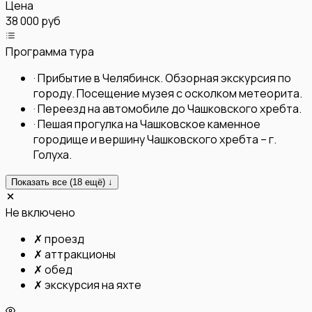
Цена
38 000 руб
Программа тура
·
Прибытие в Челябинск. Обзорная экскурсия по
городу. Посещение музея с осколком метеорита.
·
Переезд на автомобиле до Чашковского хребта.
·
Пешая прогулка на Чашковское каменное
городище и вершину Чашковского хребта – г.
Голуха.
Показать все (
18
ещё) ↓
Не включено
✗
проезд
✗
аттракционы
✗
обед
✗
экскурсия на яхте