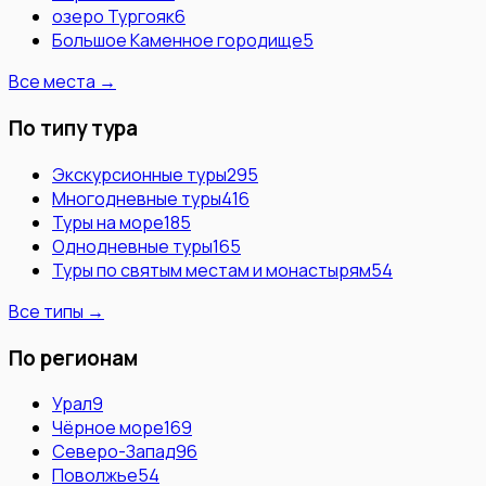
озеро Тургояк
6
Большое Каменное городище
5
Все места →
По типу тура
Экскурсионные туры
295
Многодневные туры
416
Туры на море
185
Однодневные туры
165
Туры по святым местам и монастырям
54
Все типы →
По регионам
Урал
9
Чёрное море
169
Северо-Запад
96
Поволжье
54