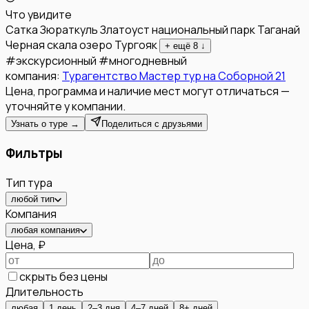
Что увидите
Сатка
Зюраткуль
Златоуст
национальный парк Таганай
Черная скала
озеро Тургояк
+ ещё
8
↓
#
экскурсионный
#
многодневный
компания:
Турагентство Мастер тур на Соборной 21
Цена, программа и наличие мест могут отличаться —
уточняйте у компании.
Узнать о туре →
Поделиться с друзьями
Фильтры
Тип тура
любой тип
Компания
любая компания
Цена, ₽
скрыть без цены
Длительность
любая
1 день
2–3 дня
4–7 дней
8+ дней