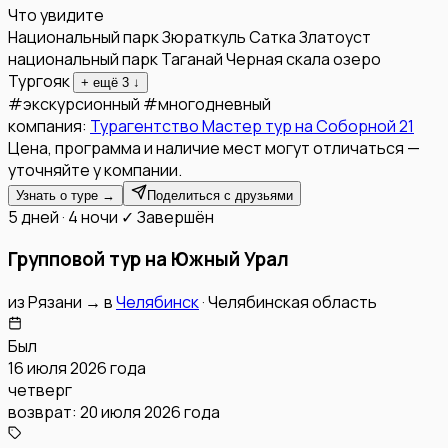
Что увидите
Национальный парк Зюраткуль
Сатка
Златоуст
национальный парк Таганай
Черная скала
озеро
Тургояк
+ ещё
3
↓
#
экскурсионный
#
многодневный
компания:
Турагентство Мастер тур на Соборной 21
Цена, программа и наличие мест могут отличаться —
уточняйте у компании.
Узнать о туре →
Поделиться с друзьями
5 дней · 4 ночи
✓ Завершён
Групповой тур на Южный Урал
из
Рязани
→
в
Челябинск
·
Челябинская область
Был
16 июля 2026 года
четверг
возврат:
20 июля 2026 года