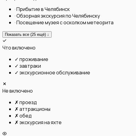
·
Прибытие в Челябинск
·
Обзорная экскурсия по Челябинску
·
Посещение музея с осколком метеорита
Показать все (
25
ещё) ↓
Что включено
✓
проживание
✓
завтраки
✓
экскурсионное обслуживание
Не включено
✗
проезд
✗
аттракционы
✗
обед
✗
экскурсия на яхте