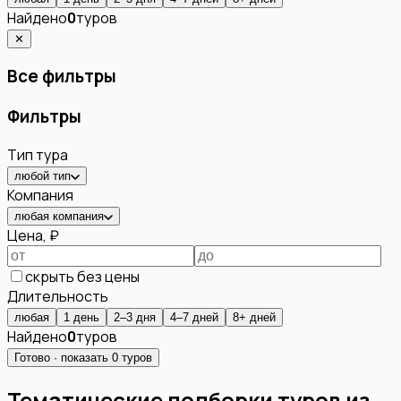
Найдено
0
туров
✕
Все фильтры
Фильтры
Тип тура
любой тип
Компания
любая компания
Цена, ₽
скрыть без цены
Длительность
любая
1 день
2–3 дня
4–7 дней
8+ дней
Найдено
0
туров
Готово · показать
0
туров
Тематические подборки туров из