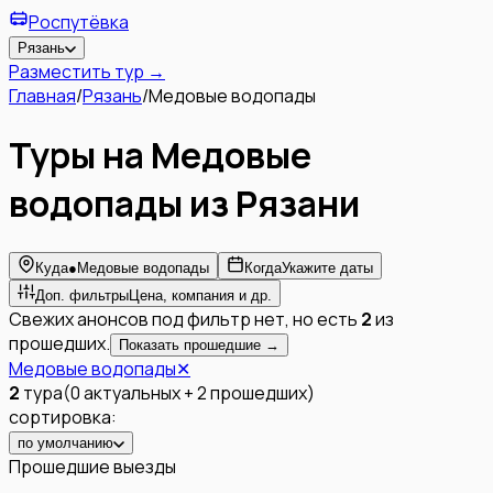
Роспутёвка
Рязань
Разместить тур →
Главная
/
Рязань
/
Медовые водопады
Туры на Медовые
водопады из Рязани
Куда
●
Медовые водопады
Когда
Укажите даты
Доп. фильтры
Цена, компания и др.
Свежих анонсов под фильтр нет, но есть
2
из
прошедших.
Показать прошедшие →
Медовые водопады
✕
2
тура
(
0
актуальных
+
2
прошедших
)
сортировка:
по умолчанию
Прошедшие выезды