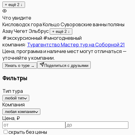
+ ещё
2
↓
Что увидите
Кисловодск
гора Кольцо
Суворовские ванны
поляны
Азау
Чегет
Эльбрус
+ ещё
2
↓
#
экскурсионный
#
многодневный
компания:
Турагентство Мастер тур на Соборной 21
Цена, программа и наличие мест могут отличаться —
уточняйте у компании.
Узнать о туре →
Поделиться с друзьями
Фильтры
Тип тура
любой тип
Компания
любая компания
Цена, ₽
скрыть без цены