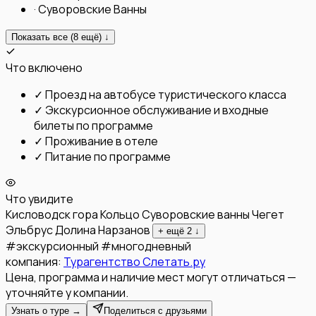
·
Суворовские Ванны
Показать все (
8
ещё) ↓
Что включено
✓
Проезд на автобусе туристического класса
✓
Экскурсионное обслуживание и входные
билеты по программе
✓
Проживание в отеле
✓
Питание по программе
Что увидите
Кисловодск
гора Кольцо
Суворовские ванны
Чегет
Эльбрус
Долина Нарзанов
+ ещё
2
↓
#
экскурсионный
#
многодневный
компания:
Турагентство Слетать.ру
Цена, программа и наличие мест могут отличаться —
уточняйте у компании.
Узнать о туре →
Поделиться с друзьями