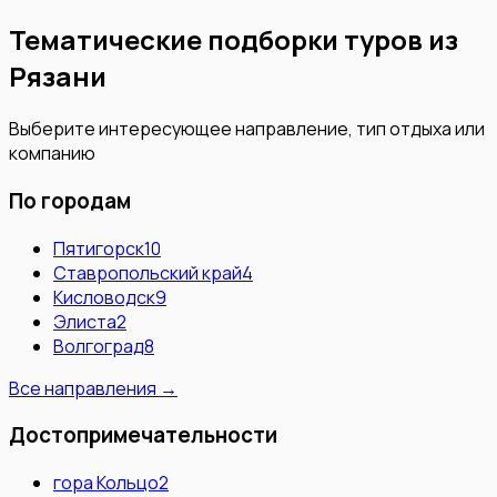
Тематические подборки туров из
Рязани
Выберите интересующее направление, тип отдыха или
компанию
По городам
Пятигорск
10
Ставропольский край
4
Кисловодск
9
Элиста
2
Волгоград
8
Все направления →
Достопримечательности
гора Кольцо
2