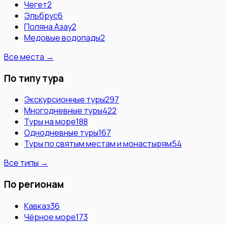
Чегет
2
Эльбрус
6
Поляна Азау
2
Медовые водопады
2
Все места →
По типу тура
Экскурсионные туры
297
Многодневные туры
422
Туры на море
188
Однодневные туры
167
Туры по святым местам и монастырям
54
Все типы →
По регионам
Кавказ
36
Чёрное море
173