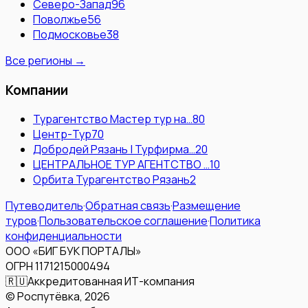
Северо-Запад
96
Поволжье
56
Подмосковье
38
Все регионы →
Компании
Турагентство Мастер тур на…
80
Центр-Тур
70
Добродей Рязань | Турфирма…
20
ЦЕНТРАЛЬНОЕ ТУР АГЕНТСТВО …
10
Орбита Турагентство Рязань
2
Путеводитель
·
Обратная связь
·
Размещение
туров
·
Пользовательское соглашение
·
Политика
конфиденциальности
ООО «БИГ БУК ПОРТАЛЫ»
ОГРН 1171215000494
🇷🇺
Аккредитованная ИТ-компания
© Роспутёвка,
2026