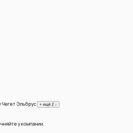
у
Чегет
Эльбрус
+ ещё
2
↓
чняйте у компании.