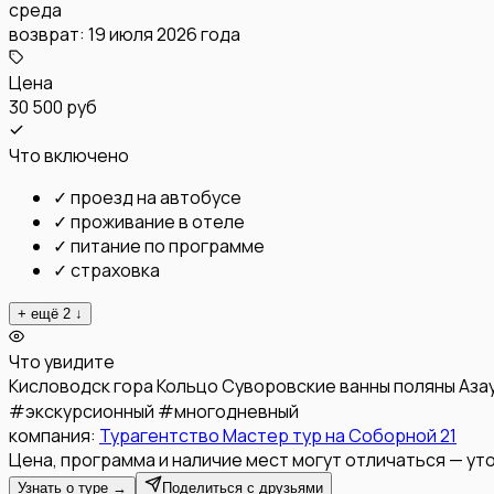
среда
возврат:
19 июля 2026 года
Цена
30 500 руб
Что включено
✓
проезд на автобусе
✓
проживание в отеле
✓
питание по программе
✓
страховка
+ ещё
2
↓
Что увидите
Кисловодск
гора Кольцо
Суворовские ванны
поляны Аза
#
экскурсионный
#
многодневный
компания:
Турагентство Мастер тур на Соборной 21
Цена, программа и наличие мест могут отличаться — уто
Узнать о туре →
Поделиться с друзьями