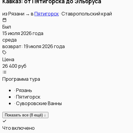
Кавказ: от Пятигорска до Эльбруса
из
Рязани
→
в
Пятигорск
·
Ставропольский край
Был
15 июля 2026 года
среда
возврат:
19 июля 2026 года
Цена
26 400 руб
Программа тура
·
Рязань
·
Пятигорск
·
Суворовские Ванны
Показать все (
8
ещё) ↓
Что включено