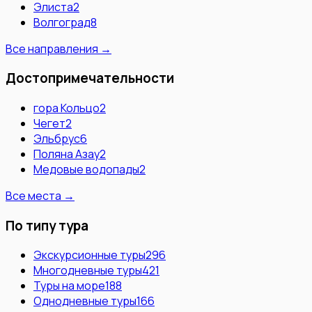
Элиста
2
Волгоград
8
Все направления →
Достопримечательности
гора Кольцо
2
Чегет
2
Эльбрус
6
Поляна Азау
2
Медовые водопады
2
Все места →
По типу тура
Экскурсионные туры
296
Многодневные туры
421
Туры на море
188
Однодневные туры
166