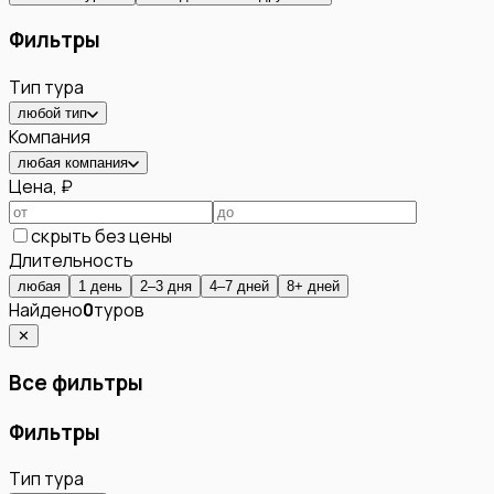
Фильтры
Тип тура
любой тип
Компания
любая компания
Цена, ₽
скрыть без цены
Длительность
любая
1 день
2–3 дня
4–7 дней
8+ дней
Найдено
0
туров
✕
Все фильтры
Фильтры
Тип тура