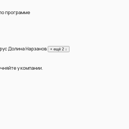
 по программе
рус
Долина Нарзанов
+ ещё
2
↓
чняйте у компании.