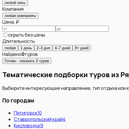
любой тип
Компания
любая компания
Цена, ₽
скрыть без цены
Длительность
любая
1 день
2–3 дня
4–7 дней
8+ дней
Найдено
0
туров
Готово · показать
0
туров
Тематические подборки туров из
Ря
Выберите интересующее направление, тип отдыха или 
По городам
Пятигорск
10
Ставропольский край
4
Кисловодск
9