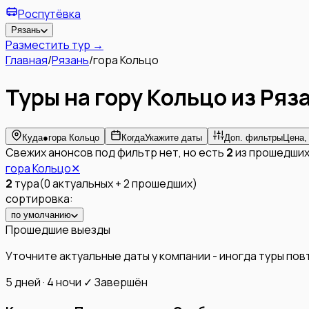
Роспутёвка
Рязань
Разместить тур →
Главная
/
Рязань
/
гора Кольцо
Туры на гору Кольцо из Ряз
Куда
●
гора Кольцо
Когда
Укажите даты
Доп. фильтры
Цена,
Свежих анонсов под фильтр нет, но есть
2
из прошедших
гора Кольцо
✕
2
тура
(
0
актуальных
+
2
прошедших
)
сортировка:
по умолчанию
Прошедшие выезды
Уточните актуальные даты у компании - иногда туры по
5 дней · 4 ночи
✓ Завершён