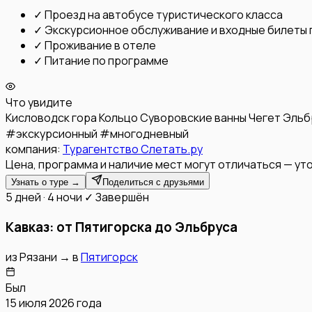
✓
Проезд на автобусе туристического класса
✓
Экскурсионное обслуживание и входные билеты
✓
Проживание в отеле
✓
Питание по программе
Что увидите
Кисловодск
гора Кольцо
Суворовские ванны
Чегет
Эльб
#
экскурсионный
#
многодневный
компания:
Турагентство Слетать.ру
Цена, программа и наличие мест могут отличаться — уто
Узнать о туре →
Поделиться с друзьями
5 дней · 4 ночи
✓ Завершён
Кавказ: от Пятигорска до Эльбруса
из
Рязани
→
в
Пятигорск
Был
15 июля 2026 года