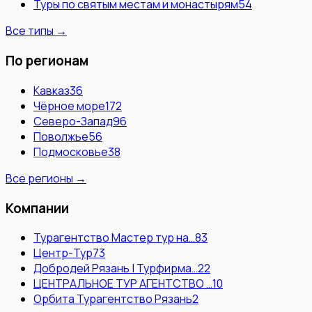
Туры по святым местам и монастырям
54
Все типы →
По регионам
Кавказ
36
Чёрное море
172
Северо-Запад
96
Поволжье
56
Подмосковье
38
Все регионы →
Компании
Турагентство Мастер тур на…
83
Центр-Тур
73
Добродей Рязань | Турфирма…
22
ЦЕНТРАЛЬНОЕ ТУР АГЕНТСТВО …
10
Орбита Турагентство Рязань
2