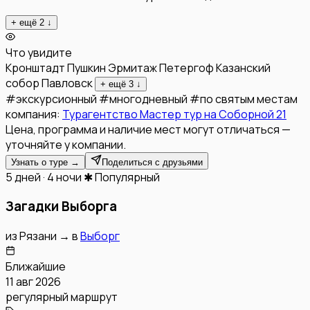
+ ещё
2
↓
Что увидите
Кронштадт
Пушкин
Эрмитаж
Петергоф
Казанский
собор
Павловск
+ ещё
3
↓
#
экскурсионный
#
многодневный
#
по святым местам
компания:
Турагентство Мастер тур на Соборной 21
Цена, программа и наличие мест могут отличаться —
уточняйте у компании.
Узнать о туре →
Поделиться с друзьями
5 дней · 4 ночи
✱ Популярный
Загадки Выборга
из
Рязани
→
в
Выборг
Ближайшие
11 авг 2026
регулярный маршрут