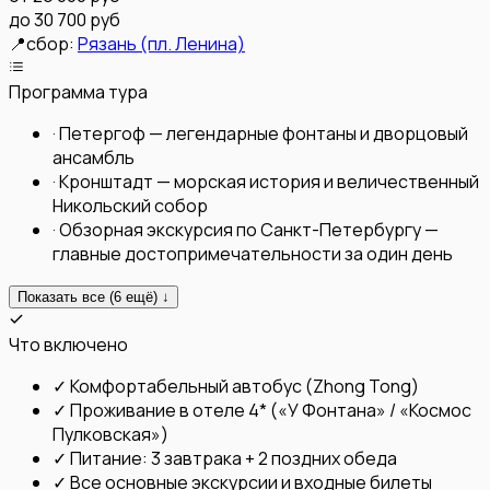
до 30 700 руб
📍
сбор:
Рязань (пл. Ленина)
Программа тура
·
Петергоф — легендарные фонтаны и дворцовый
ансамбль
·
Кронштадт — морская история и величественный
Никольский собор
·
Обзорная экскурсия по Санкт-Петербургу —
главные достопримечательности за один день
Показать все (
6
ещё) ↓
Что включено
✓
Комфортабельный автобус (Zhong Tong)
✓
Проживание в отеле 4* («У Фонтана» / «Космос
Пулковская»)
✓
Питание: 3 завтрака + 2 поздних обеда
✓
Все основные экскурсии и входные билеты