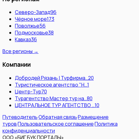
Северо-Запад
96
Чёрное море
173
Поволжье
56
Подмосковье
38
Кавказ
36
Все регионы →
Компании
Добродей Рязань | Турфирма…
20
Туристическое агентство "Н…
1
Центр-Тур
70
Турагентство Мастер тур на…
80
ЦЕНТРАЛЬНОЕ ТУР АГЕНТСТВО …
10
Путеводитель
·
Обратная связь
·
Размещение
туров
·
Пользовательское соглашение
·
Политика
конфиденциальности
ООО «БИГ БУК ПОРТАЛЫ»