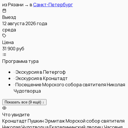
из
Рязани
→
в
Санкт-Петербург
Выезд
12 августа 2026 года
среда
Цена
31 900 руб
Программа тура
·
Экскурсия в Петергоф
·
Экскурсия в Кронштадт
·
Посещение Морского собора святителя Николая
Чудотворца
Показать все (
9
ещё) ↓
Что увидите
Кронштадт
Пушкин
Эрмитаж
Морской собор святителя
Николая Чудотворца
Екатерининский дворец
Часовня