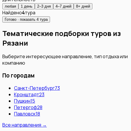
любая
1 день
2–3 дня
4–7 дней
8+ дней
Найдено
4
тура
Готово · показать
4
тура
Тематические подборки туров из
Рязани
Выберите интересующее направление, тип отдыха или
компанию
По городам
Санкт-Петербург
73
Кронштадт
23
Пушкин
15
Петергоф
28
Павловск
18
Все направления →