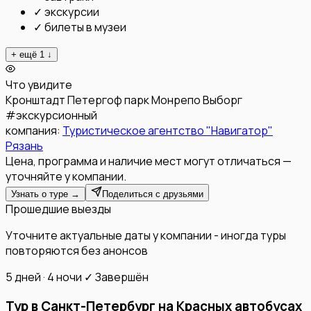
✓
экскурсии
✓
билеты в музеи
+ ещё
1
↓
Что увидите
Кронштадт
Петергоф
парк Монрепо
Выборг
#
экскурсионный
компания:
Туристическое агентство "Навигатор"
Рязань
Цена, программа и наличие мест могут отличаться —
уточняйте у компании.
Узнать о туре →
Поделиться с друзьями
Прошедшие выезды
Уточните актуальные даты у компании - иногда туры
повторяются без анонсов
5 дней · 4 ночи
✓ Завершён
Тур в Санкт-Петербург на Красных автобусах