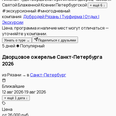
Святой Блаженной Ксении Петербургской
+ ещё
6
↓
#
экскурсионный
#
многодневный
компания:
Добродей Рязань | Турфирма | Отдых |
Экскурсии
Цена, программа и наличие мест могут отличаться —
уточняйте у компании.
Узнать о туре →
Поделиться с друзьями
5 дней
✱ Популярный
Дворцовое ожерелье Санкт-Петербурга
2026
из
Рязани
→
в
Санкт-Петербург
Ближайшие
12 авг 2026
·
19 авг 2026
+ ещё
1
дата
↓
Цена
от
26 000 руб