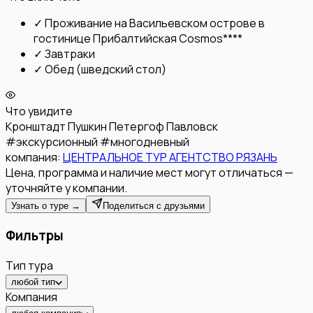
✓
Проживание на Васильевском острове в
гостинице Прибалтийская Cosmos****
✓
Завтраки
✓
Обед (шведский стол)
Что увидите
Кронштадт
Пушкин
Петергоф
Павловск
#
экскурсионный
#
многодневный
компания:
ЦЕНТРАЛЬНОЕ ТУР АГЕНТСТВО РЯЗАНЬ
Цена, программа и наличие мест могут отличаться —
уточняйте у компании.
Узнать о туре →
Поделиться с друзьями
Фильтры
Тип тура
любой тип
Компания