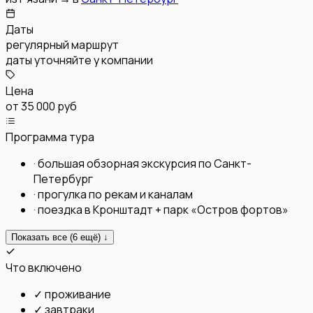
Даты
регулярный маршрут
даты уточняйте у компании
Цена
от
35 000 руб
Программа тура
·
большая обзорная экскурсия по Санкт-
Петербург
·
прогулка по рекам и каналам
·
поездка в Кронштадт + парк «Остров фортов»
Показать все (
6
ещё) ↓
Что включено
✓
проживание
✓
завтраки