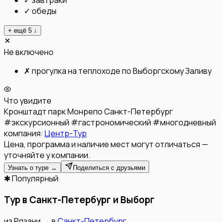
✓
завтраки
✓
обеды
+ ещё
5
↓
Не включено
✗
прогулка на теплоходе по Выборгскому Заливу
Что увидите
Кронштадт
парк Монрепо
Санкт-Петербург
#
экскурсионный
#
гастрономический
#
многодневный
компания:
Центр-Тур
Цена, программа и наличие мест могут отличаться —
уточняйте у компании.
Узнать о туре →
Поделиться с друзьями
✱ Популярный
Тур в Санкт-Петербург и Выборг
из
Рязани
→
в
Санкт-Петербург