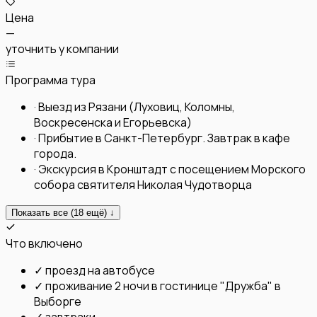
Цена
—
уточнить у компании
Программа тура
·
Выезд из Рязани (Луховиц, Коломны,
Воскресенска и Егорьевска)
·
Прибытие в Санкт-Петербург. Завтрак в кафе
города.
·
Экскурсия в Кронштадт с посещением Морского
собора святителя Николая Чудотворца
Показать все (
18
ещё) ↓
Что включено
✓
проезд на автобусе
✓
проживание 2 ночи в гостинице "Дружба" в
Выборге