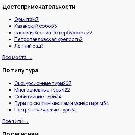
Достопримечательности
Эрмитаж
7
Казанский собор
5
часовня Ксении Петербуржской
2
Петропавловская крепость
2
Летний сад
3
Все места →
По типу тура
Экскурсионные туры
297
Многодневные туры
422
Событийные туры
34
Туры по святым местам и монастырям
54
Гастрономические туры
31
Все типы →
По регионам