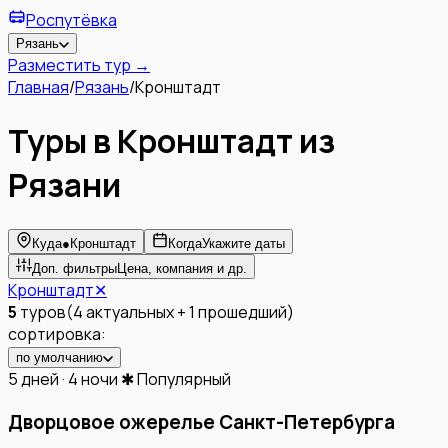
Роспутёвка
Рязань
Разместить тур →
Главная
/
Рязань
/
Кронштадт
Туры в Кронштадт из
Рязани
Куда
●
Кронштадт
Когда
Укажите даты
Доп. фильтры
Цена, компания и др.
Кронштадт
✕
5
туров
(
4
актуальных
+
1
прошедший
)
сортировка:
по умолчанию
5 дней · 4 ночи
✱ Популярный
Дворцовое ожерелье Санкт-Петербурга