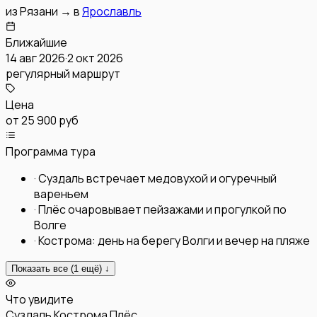
из
Рязани
→
в
Ярославль
Ближайшие
14 авг 2026
·
2 окт 2026
регулярный маршрут
Цена
от
25 900 руб
Программа тура
·
Суздаль встречает медовухой и огуречный
вареньем
·
Плёс очаровывает пейзажами и прогулкой по
Волге
·
Кострома: день на берегу Волги и вечер на пляже
Показать все (
1
ещё) ↓
Что увидите
Суздаль
Кострома
Плёс