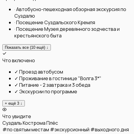
·
Автобусно-пешеходная обзорная экскурсия по
Суздалю
·
Посещение Суздальского Кремля
·
Посещение Музея деревянного зодчества и
крестьянского быта
Показать все (
10
ещё) ↓
Что включено
✓
Проезд автобусом
✓
Проживание в гостинице "Волга 3*"
✓
Питание - 2 завтрака и 3 обеда
✓
Экскурсии по программе
+ ещё
3
↓
Что увидите
Суздаль
Кострома
Плёс
#
по святым местам
#
экскурсионный
#
выходного дня