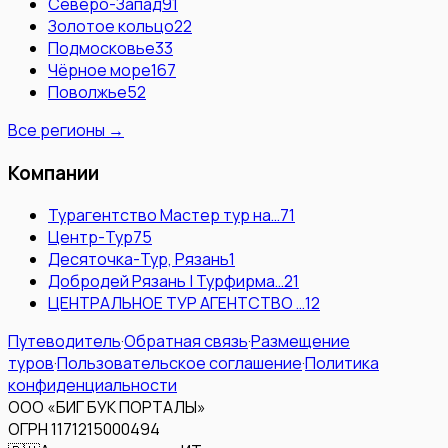
Северо-Запад
91
Золотое кольцо
22
Подмосковье
33
Чёрное море
167
Поволжье
52
Все регионы →
Компании
Турагентство Мастер тур на…
71
Центр-Тур
75
Десяточка-Тур, Рязань
1
Добродей Рязань | Турфирма…
21
ЦЕНТРАЛЬНОЕ ТУР АГЕНТСТВО …
12
Путеводитель
·
Обратная связь
·
Размещение
туров
·
Пользовательское соглашение
·
Политика
конфиденциальности
ООО «БИГ БУК ПОРТАЛЫ»
ОГРН 1171215000494