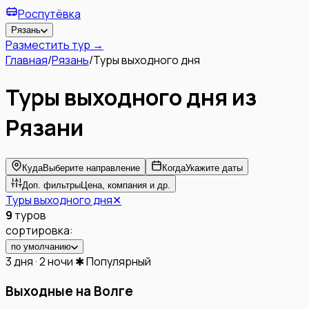
Роспутёвка
Рязань
Разместить тур →
Главная
/
Рязань
/
Туры выходного дня
Туры выходного дня
из
Рязани
Куда
Выберите направление
Когда
Укажите даты
Доп. фильтры
Цена, компания и др.
Туры выходного дня
✕
9
туров
сортировка:
по умолчанию
3 дня · 2 ночи
✱ Популярный
Выходные на Волге