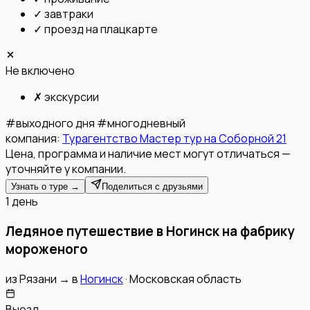
✓
завтраки
✓
проезд на плацкарте
Не включено
✗
экскурсии
#
выходного дня
#
многодневный
компания:
Турагентство Мастер тур на Соборной 21
Цена, программа и наличие мест могут отличаться —
уточняйте у компании.
Узнать о туре →
Поделиться с друзьями
1 день
Ледяное путешествие в Ногинск на фабрику
мороженого
из
Рязани
→
в
Ногинск
·
Московская область
Выезд