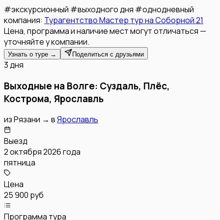
#
экскурсионный
#
выходного дня
#
однодневный
компания:
Турагентство Мастер тур на Соборной 21
Цена, программа и наличие мест могут отличаться —
уточняйте у компании.
Узнать о туре →
Поделиться с друзьями
3 дня
Выходные на Волге: Суздаль, Плёс,
Кострома, Ярославль
из
Рязани
→
в
Ярославль
Выезд
2 октября 2026 года
пятница
Цена
25 900 руб
Программа тура