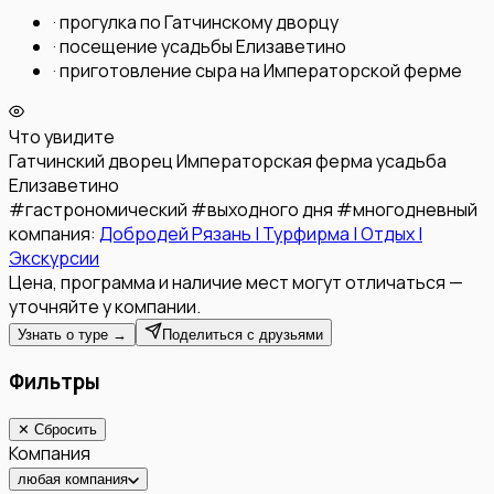
·
прогулка по Гатчинскому дворцу
·
посещение усадьбы Елизаветино
·
приготовление сыра на Императорской ферме
Что увидите
Гатчинский дворец
Императорская ферма
усадьба
Елизаветино
#
гастрономический
#
выходного дня
#
многодневный
компания:
Добродей Рязань | Турфирма | Отдых |
Экскурсии
Цена, программа и наличие мест могут отличаться —
уточняйте у компании.
Узнать о туре →
Поделиться с друзьями
Фильтры
✕ Сбросить
Компания
любая компания