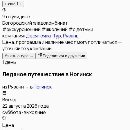
+ ещё
1
↓
Что увидите
Богородский хладокомбинат
#
экскурсионный
#
школьный
#
с детьми
компания:
Десяточка-Тур, Рязань
Цена, программа и наличие мест могут отличаться —
уточняйте у компании.
Узнать о туре →
Поделиться с друзьями
1 день
Ледяное путешествие в Ногинск
из
Рязани
→
в
Ногинск
Выезд
22 августа 2026 года
суббота · выходные
Цена