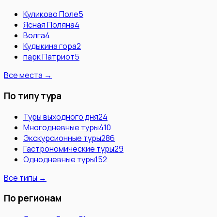
Куликово Поле
5
Ясная Поляна
4
Волга
4
Кудыкина гора
2
парк Патриот
5
Все места →
По типу тура
Туры выходного дня
24
Многодневные туры
410
Экскурсионные туры
286
Гастрономические туры
29
Однодневные туры
152
Все типы →
По регионам