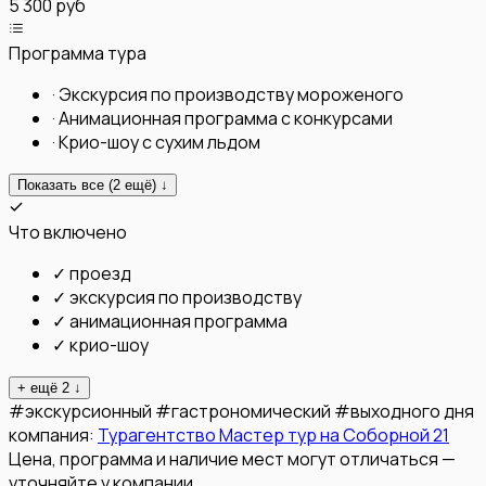
5 300 руб
Программа тура
·
Экскурсия по производству мороженого
·
Анимационная программа с конкурсами
·
Крио-шоу с сухим льдом
Показать все (
2
ещё) ↓
Что включено
✓
проезд
✓
экскурсия по производству
✓
анимационная программа
✓
крио-шоу
+ ещё
2
↓
#
экскурсионный
#
гастрономический
#
выходного дня
компания:
Турагентство Мастер тур на Соборной 21
Цена, программа и наличие мест могут отличаться —
уточняйте у компании.