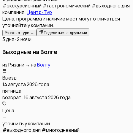
#
экскурсионный
#
гастрономический
#
выходного дня
компания:
Центр-Тур
Цена, программа и наличие мест могут отличаться —
уточняйте у компании.
Узнать о туре →
Поделиться с друзьями
3 дня · 2 ночи
Выходные на Волге
из
Рязани
→
на
Волгу
Выезд
14 августа 2026 года
пятница
возврат:
16 августа 2026 года
Цена
—
уточнить у компании
#
выходного дня
#
многодневный