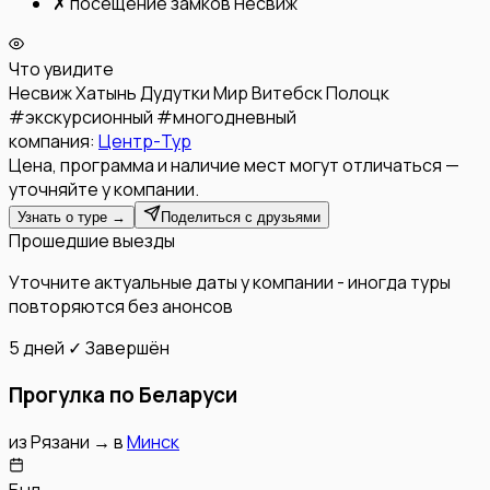
✗
посещение замков Несвиж
Что увидите
Несвиж
Хатынь
Дудутки
Мир
Витебск
Полоцк
#
экскурсионный
#
многодневный
компания:
Центр-Тур
Цена, программа и наличие мест могут отличаться —
уточняйте у компании.
Узнать о туре →
Поделиться с друзьями
Прошедшие выезды
Уточните актуальные даты у компании - иногда туры
повторяются без анонсов
5 дней
✓ Завершён
Прогулка по Беларуси
из
Рязани
→
в
Минск
Был