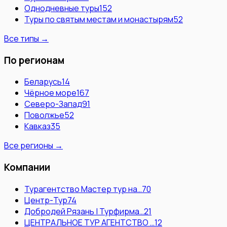
Однодневные туры
152
Туры по святым местам и монастырям
52
Все типы →
По регионам
Беларусь
14
Чёрное море
167
Северо-Запад
91
Поволжье
52
Кавказ
35
Все регионы →
Компании
Турагентство Мастер тур на…
70
Центр-Тур
74
Добродей Рязань | Турфирма…
21
ЦЕНТРАЛЬНОЕ ТУР АГЕНТСТВО …
12