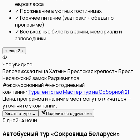
еврокласса
✓
Проживание в уютных гостиницах
✓
Горячее питание (завтраки + обеды по
программе)
✓
Все входные билеты в замки, мемориалы и
заповедники
+ ещё
2
↓
Что увидите
Беловежская пуща
Хатынь
Брестская крепость
Брест
Несвижский замок Радзивиллов
#
экскурсионный
#
многодневный
компания:
Турагентство Мастер тур на Соборной 21
Цена, программа и наличие мест могут отличаться —
уточняйте у компании.
Узнать о туре →
Поделиться с друзьями
5 дней · 4 ночи
Автобусный тур «Сокровища Беларуси»