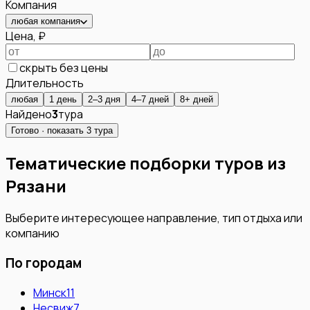
Компания
любая компания
Цена, ₽
скрыть без цены
Длительность
любая
1 день
2–3 дня
4–7 дней
8+ дней
Найдено
3
тура
Готово · показать
3
тура
Тематические подборки туров из
Рязани
Выберите интересующее направление, тип отдыха или
компанию
По городам
Минск
11
Несвиж
7