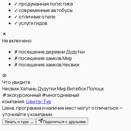
✓
продуманная логистика
✓
современные автобусы
✓
отличные отели
✓
услуги гидов
Не включено
✗
посещение деревни Дудутки
✗
посещение замков Мир
✗
посещение замков Несвиж
Что увидите
Несвиж
Хатынь
Дудутки
Мир
Витебск
Полоцк
#
экскурсионный
#
многодневный
компания:
Центр-Тур
Цена, программа и наличие мест могут отличаться —
уточняйте у компании.
Узнать о туре →
Поделиться с друзьями