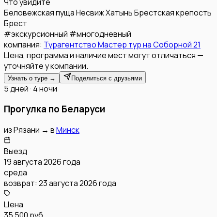
Что увидите
Беловежская пуща
Несвиж
Хатынь
Брестская крепость
Брест
#
экскурсионный
#
многодневный
компания:
Турагентство Мастер тур на Соборной 21
Цена, программа и наличие мест могут отличаться —
уточняйте у компании.
Узнать о туре →
Поделиться с друзьями
5 дней · 4 ночи
Прогулка по Беларуси
из
Рязани
→
в
Минск
Выезд
19 августа 2026 года
среда
возврат:
23 августа 2026 года
Цена
35 500 руб