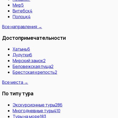
Мир
5
Витебск
4
Полоцк
4
Все направления →
Достопримечательности
Хатынь
6
Дудутки
6
Мирский замок
2
Беловежская пуща
2
Брестская крепость
2
Все места →
По типу тура
Экскурсионные туры
286
Многодневные туры
410
Туры на море
183