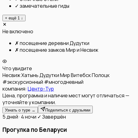
✓
замечательные гиды
+ ещё
1
↓
Не включено
✗
посещение деревни Дудутки
✗
посещение замков Мир и Несвиж
Что увидите
Несвиж
Хатынь
Дудутки
Мир
Витебск
Полоцк
#
экскурсионный
#
многодневный
компания:
Центр-Тур
Цена, программа и наличие мест могут отличаться —
уточняйте у компании.
Узнать о туре →
Поделиться с друзьями
5 дней · 4 ночи
✓ Завершён
Прогулка по Беларуси