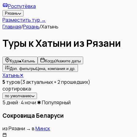
Роспутёвка
Рязань
Разместить тур →
Главная
/
Рязань
/
Хатынь
Туры к Хатыни из Рязани
Куда
●
Хатынь
Когда
Укажите даты
Доп. фильтры
Цена, компания и др.
Хатынь
✕
5
туров
(
3
актуальных
+
2
прошедших
)
сортировка:
по умолчанию
5 дней · 4 ночи
✱ Популярный
Сокровища Беларуси
из
Рязани
→
в
Минск