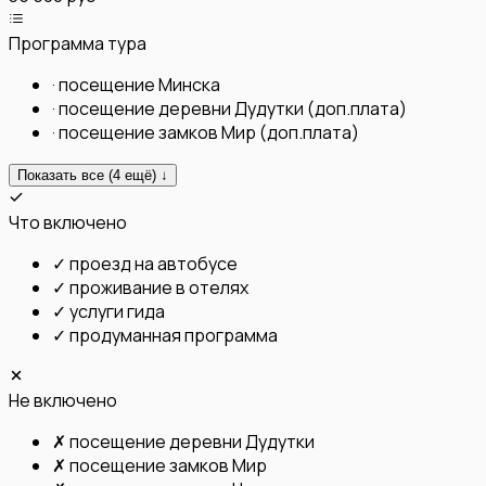
Программа тура
·
посещение Минска
·
посещение деревни Дудутки (доп.плата)
·
посещение замков Мир (доп.плата)
Показать все (
4
ещё) ↓
Что включено
✓
проезд на автобусе
✓
проживание в отелях
✓
услуги гида
✓
продуманная программа
Не включено
✗
посещение деревни Дудутки
✗
посещение замков Мир