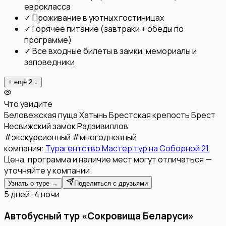
еврокласса
✓
Проживание в уютных гостиницах
✓
Горячее питание (завтраки + обеды по
программе)
✓
Все входные билеты в замки, мемориалы и
заповедники
+ ещё
2
↓
Что увидите
Беловежская пуща
Хатынь
Брестская крепость
Брест
Несвижский замок Радзивиллов
#
экскурсионный
#
многодневный
компания:
Турагентство Мастер тур на Соборной 21
Цена, программа и наличие мест могут отличаться —
уточняйте у компании.
Узнать о туре →
Поделиться с друзьями
5 дней · 4 ночи
Автобусный тур «Сокровища Беларуси»