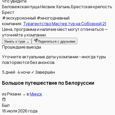
Что увидите
Беловежская пуща
Несвиж
Хатынь
Брестская крепость
Брест
#
экскурсионный
#
многодневный
компания:
Турагентство Мастер тур на Соборной 21
Цена, программа и наличие мест могут отличаться —
уточняйте у компании.
Узнать о туре →
Поделиться с друзьями
Прошедшие выезды
Уточните актуальные даты у компании - иногда туры
повторяются без анонсов
5 дней · 4 ночи
✓ Завершён
Большое путешествие по Белоруссии
из
Рязани
→
в
Минск
Был
16 июля 2026 года