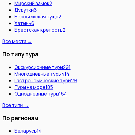
Мирский замок
2
Дудутки
6
Беловежская пуща
2
Хатынь
6
Брестская крепость
2
Все места →
По типу тура
Экскурсионные туры
291
Многодневные туры
414
Гастрономические туры
29
Туры на море
185
Однодневные туры
164
Все типы →
По регионам
Беларусь
14