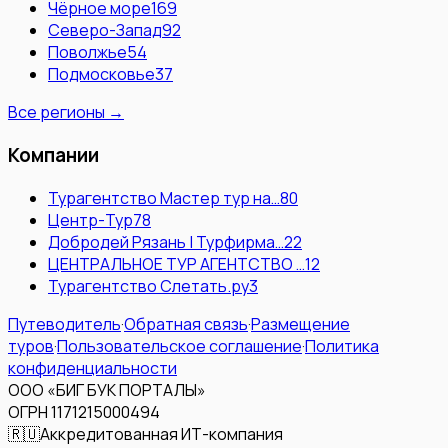
Чёрное море
169
Северо-Запад
92
Поволжье
54
Подмосковье
37
Все регионы →
Компании
Турагентство Мастер тур на…
80
Центр-Тур
78
Добродей Рязань | Турфирма…
22
ЦЕНТРАЛЬНОЕ ТУР АГЕНТСТВО …
12
Турагентство Слетать.ру
3
Путеводитель
·
Обратная связь
·
Размещение
туров
·
Пользовательское соглашение
·
Политика
конфиденциальности
ООО «БИГ БУК ПОРТАЛЫ»
ОГРН 1171215000494
🇷🇺
Аккредитованная ИТ-компания