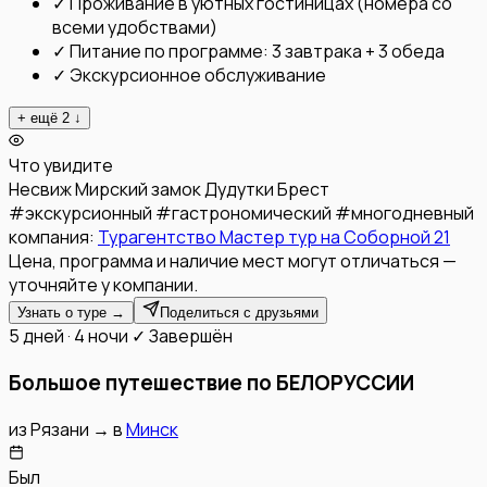
✓
Проживание в уютных гостиницах (номера со
всеми удобствами)
✓
Питание по программе: 3 завтрака + 3 обеда
✓
Экскурсионное обслуживание
+ ещё
2
↓
Что увидите
Несвиж
Мирский замок
Дудутки
Брест
#
экскурсионный
#
гастрономический
#
многодневный
компания:
Турагентство Мастер тур на Соборной 21
Цена, программа и наличие мест могут отличаться —
уточняйте у компании.
Узнать о туре →
Поделиться с друзьями
5 дней · 4 ночи
✓ Завершён
Большое путешествие по БЕЛОРУССИИ
из
Рязани
→
в
Минск
Был