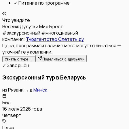
✓
Питание по программе
Что увидите
Несвиж
Дудутки
Мир
Брест
#
экскурсионный
#
многодневный
компания:
Турагентство Слетать.ру
Цена, программа и наличие мест могут отличаться —
уточняйте у компании.
Узнать о туре →
Поделиться с друзьями
✓ Завершён
Экскурсионный тур в Беларусь
из
Рязани
→
в
Минск
Был
16 июля 2026 года
четверг
Цена