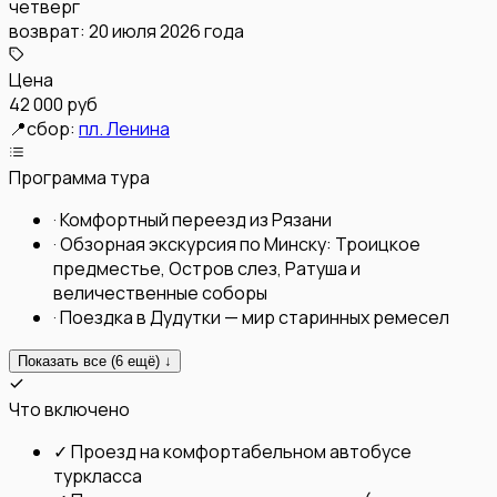
четверг
возврат:
20 июля 2026 года
Цена
42 000 руб
📍
сбор:
пл. Ленина
Программа тура
·
Комфортный переезд из Рязани
·
Обзорная экскурсия по Минску: Троицкое
предместье, Остров слез, Ратуша и
величественные соборы
·
Поездка в Дудутки — мир старинных ремесел
Показать все (
6
ещё) ↓
Что включено
✓
Проезд на комфортабельном автобусе
туркласса