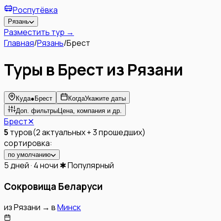
Роспутёвка
Рязань
Разместить тур →
Главная
/
Рязань
/
Брест
Туры в Брест из Рязани
Куда
●
Брест
Когда
Укажите даты
Доп. фильтры
Цена, компания и др.
Брест
✕
5
туров
(
2
актуальных
+
3
прошедших
)
сортировка:
по умолчанию
5 дней · 4 ночи
✱ Популярный
Сокровища Беларуси
из
Рязани
→
в
Минск