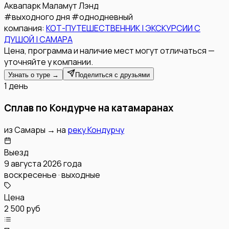
Аквапарк Маламут Лэнд
#
выходного дня
#
однодневный
компания:
КОТ-ПУТЕШЕСТВЕННИК | ЭКСКУРСИИ С
ДУШОЙ | САМАРА
Цена, программа и наличие мест могут отличаться —
уточняйте у компании.
Узнать о туре →
Поделиться с друзьями
1 день
Сплав по Кондурче на катамаранах
из
Самары
→
на
реку Кондурчу
Выезд
9 августа 2026 года
воскресенье · выходные
Цена
2 500 руб