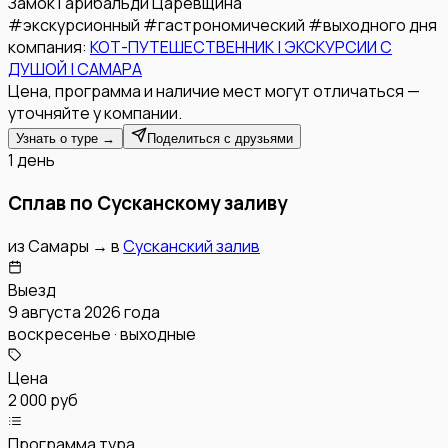
Замок Гарибальди
Царевщина
#
экскурсионный
#
гастрономический
#
выходного дня
компания:
КОТ-ПУТЕШЕСТВЕННИК | ЭКСКУРСИИ С
ДУШОЙ | САМАРА
Цена, программа и наличие мест могут отличаться —
уточняйте у компании.
Узнать о туре →
Поделиться с друзьями
1 день
Сплав по Сусканскому заливу
из
Самары
→
в
Сусканский залив
Выезд
9 августа 2026 года
воскресенье · выходные
Цена
2 000 руб
Программа тура