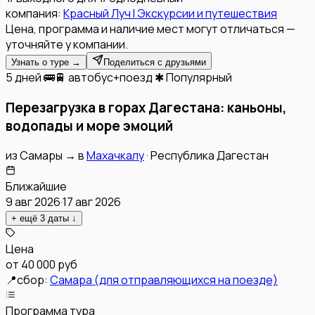
компания:
Красный Луч l Экскурсии и путешествия
Цена, программа и наличие мест могут отличаться —
уточняйте у компании.
Узнать о туре →
Поделиться с друзьями
5 дней
🚌🚆 автобус+поезд
✱ Популярный
Перезагрузка в горах Дагестана: каньоны,
водопады и море эмоций
из
Самары
→
в
Махачкалу
·
Республика Дагестан
Ближайшие
9 авг 2026
·
17 авг 2026
+ ещё
3
даты
↓
Цена
от
40 000 руб
📍
сбор:
Самара (для отправляющихся на поезде)
Программа тура