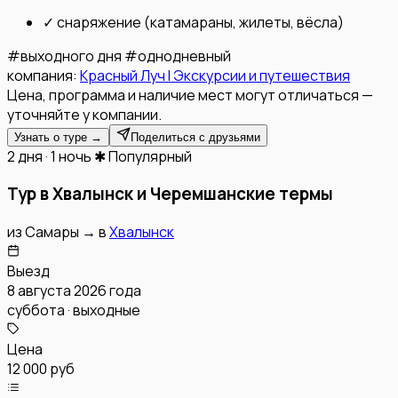
✓
снаряжение (катамараны, жилеты, вёсла)
#
выходного дня
#
однодневный
компания:
Красный Луч l Экскурсии и путешествия
Цена, программа и наличие мест могут отличаться —
уточняйте у компании.
Узнать о туре →
Поделиться с друзьями
2 дня · 1 ночь
✱ Популярный
Тур в Хвалынск и Черемшанские термы
из
Самары
→
в
Хвалынск
Выезд
8 августа 2026 года
суббота · выходные
Цена
12 000 руб