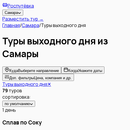
Роспутёвка
Самара
Разместить тур →
Главная
/
Самара
/
Туры выходного дня
Туры выходного дня
из
Самары
Куда
Выберите направление
Когда
Укажите даты
Доп. фильтры
Цена, компания и др.
Туры выходного дня
✕
79
туров
сортировка:
по умолчанию
1 день
Сплав по Соку