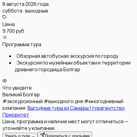
8 августа 2026 года
суббота · выходные
Цена
9 700 руб
Программа тура
·
Обзорная автобусная экскурсия по городу
·
Экскурсия по музейным объектам и территории
древнего городища Болгар
Что увидите
Великий Болгар
#
экскурсионный
#
выходного дня
#
многодневный
компания:
Выгодные туры из Самары | турагентство
Приоритет
Цена, программа и наличие мест могут отличаться —
уточняйте у компании.
Узнать о туре →
Поделиться с друзьями