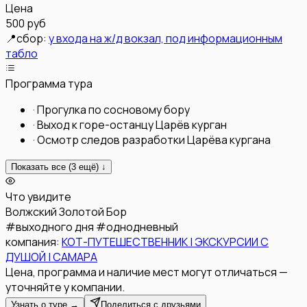
Цена
500 руб
📍
сбор:
у входа на ж/д вокзал, под информационным
табло
Программа тура
·
Прогулка по сосновому бору
·
Выход к горе-останцу Царёв курган
·
Осмотр следов разработки Царёва кургана
Показать все (
3
ещё) ↓
Что увидите
Волжский
Золотой Бор
#
выходного дня
#
однодневный
компания:
КОТ-ПУТЕШЕСТВЕННИК | ЭКСКУРСИИ С
ДУШОЙ | САМАРА
Цена, программа и наличие мест могут отличаться —
уточняйте у компании.
Узнать о туре →
Поделиться с друзьями