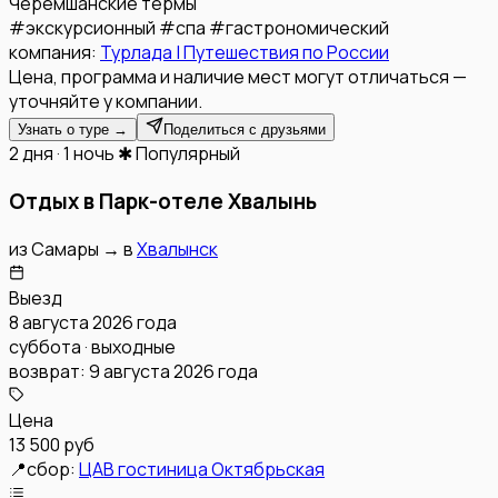
Черемшанские термы
#
экскурсионный
#
спа
#
гастрономический
компания:
Турлада | Путешествия по России
Цена, программа и наличие мест могут отличаться —
уточняйте у компании.
Узнать о туре →
Поделиться с друзьями
2 дня · 1 ночь
✱ Популярный
Отдых в Парк-отеле Хвалынь
из
Самары
→
в
Хвалынск
Выезд
8 августа 2026 года
суббота · выходные
возврат:
9 августа 2026 года
Цена
13 500 руб
📍
сбор:
ЦАВ гостиница Октябрьская