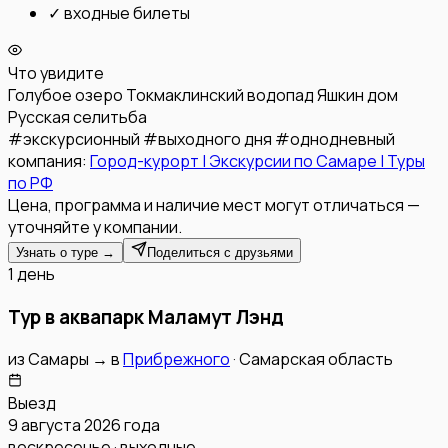
✓
входные билеты
Что увидите
Голубое озеро
Токмаклинский водопад
Яшкин дом
Русская селитьба
#
экскурсионный
#
выходного дня
#
однодневный
компания:
Город-курорт | Экскурсии по Самаре | Туры
по РФ
Цена, программа и наличие мест могут отличаться —
уточняйте у компании.
Узнать о туре →
Поделиться с друзьями
1 день
Тур в аквапарк Маламут Лэнд
из
Самары
→
в
Прибрежного
·
Самарская область
Выезд
9 августа 2026 года
воскресенье · выходные