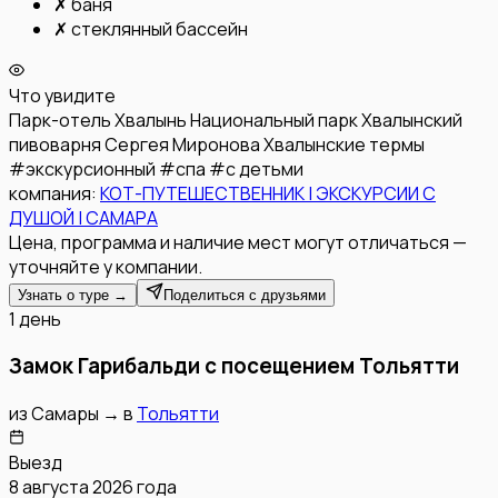
✗
баня
✗
стеклянный бассейн
Что увидите
Парк-отель Хвалынь
Национальный парк Хвалынский
пивоварня Сергея Миронова
Хвалынские термы
#
экскурсионный
#
спа
#
с детьми
компания:
КОТ-ПУТЕШЕСТВЕННИК | ЭКСКУРСИИ С
ДУШОЙ | САМАРА
Цена, программа и наличие мест могут отличаться —
уточняйте у компании.
Узнать о туре →
Поделиться с друзьями
1 день
Замок Гарибальди с посещением Тольятти
из
Самары
→
в
Тольятти
Выезд
8 августа 2026 года