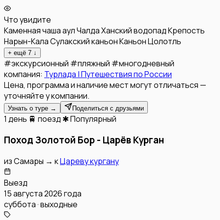
Что увидите
Каменная чаша
аул Чалда
Ханский водопад
Крепость
Нарын-Кала
Сулакский каньон
Каньон Цолотль
+ ещё
7
↓
#
экскурсионный
#
пляжный
#
многодневный
компания:
Турлада | Путешествия по России
Цена, программа и наличие мест могут отличаться —
уточняйте у компании.
Узнать о туре →
Поделиться с друзьями
1 день
🚆 поезд
✱ Популярный
Поход Золотой Бор - Царёв Курган
из
Самары
→
к
Цареву кургану
Выезд
15 августа 2026 года
суббота · выходные