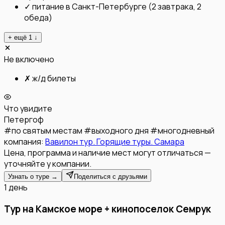
✓
питание в Санкт-Петербурге (2 завтрака, 2
обеда)
+ ещё
1
↓
Не включено
✗
ж/д билеты
Что увидите
Петергоф
#
по святым местам
#
выходного дня
#
многодневный
компания:
Вавилон тур. Горящие туры. Самара
Цена, программа и наличие мест могут отличаться —
уточняйте у компании.
Узнать о туре →
Поделиться с друзьями
1 день
Тур на Камское море + кинопоселок Семрук