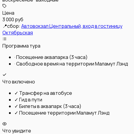
Цена
3 000 руб
📍
сбор:
Автовокзал Центральный, вход в гостиницу
Октябрьская
Программа тура
·
Посещение аквапарка (3 часа)
·
Свободное время на территории Маламут Лэнд
Что включено
✓
Трансфер на автобусе
✓
Гид в пути
✓
Билеты в аквапарк (3 часа)
✓
Посещение территории Маламут Лэнд
Что увидите