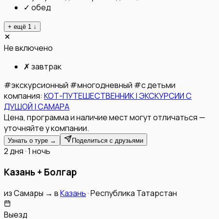
✓
обед
+ ещё
1
↓
Не включено
✗
завтрак
#
экскурсионный
#
многодневный
#
с детьми
компания:
КОТ-ПУТЕШЕСТВЕННИК | ЭКСКУРСИИ С
ДУШОЙ | САМАРА
Цена, программа и наличие мест могут отличаться —
уточняйте у компании.
Узнать о туре →
Поделиться с друзьями
2 дня · 1 ночь
Казань + Болгар
из
Самары
→
в
Казань
·
Республика Татарстан
Выезд