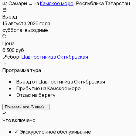
из
Самары
→
на
Камское море
·
Республика Татарстан
Выезд
15 августа 2026 года
суббота · выходные
Цена
6 300 руб
📍
сбор:
Цав гостиница Октябрьская
Программа тура
·
Выезд от Цав гостиница Октябрьская
·
Прибытие на Камское море
·
Отдых на берегу
Показать все (
6
ещё) ↓
Что включено
✓
Экскурсионное обслуживание