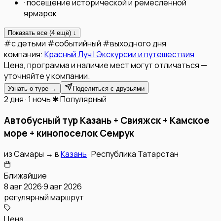
·
посещение исторической и ремесленной
ярмарок
Показать все (
4
ещё) ↓
#
с детьми
#
событийный
#
выходного дня
компания:
Красный Луч l Экскурсии и путешествия
Цена, программа и наличие мест могут отличаться —
уточняйте у компании.
Узнать о туре →
Поделиться с друзьями
2 дня · 1 ночь
✱ Популярный
Автобусный тур Казань + Свияжск + Камское
море + кинопоселок Семрук
из
Самары
→
в
Казань
·
Республика Татарстан
Ближайшие
8 авг 2026
·
9 авг 2026
регулярный маршрут
Цена