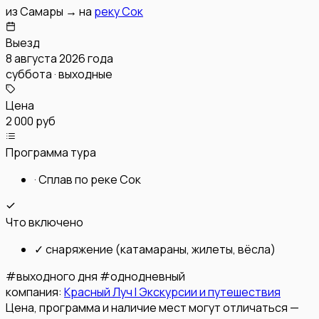
из
Самары
→
на
реку Сок
Выезд
8 августа 2026 года
суббота · выходные
Цена
2 000 руб
Программа тура
·
Сплав по реке Сок
Что включено
✓
снаряжение (катамараны, жилеты, вёсла)
#
выходного дня
#
однодневный
компания:
Красный Луч l Экскурсии и путешествия
Цена, программа и наличие мест могут отличаться —