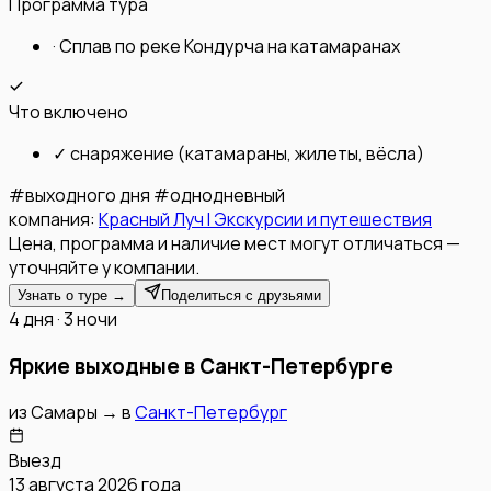
Программа тура
·
Сплав по реке Кондурча на катамаранах
Что включено
✓
снаряжение (катамараны, жилеты, вёсла)
#
выходного дня
#
однодневный
компания:
Красный Луч l Экскурсии и путешествия
Цена, программа и наличие мест могут отличаться —
уточняйте у компании.
Узнать о туре →
Поделиться с друзьями
4 дня · 3 ночи
Яркие выходные в Санкт-Петербурге
из
Самары
→
в
Санкт-Петербург
Выезд
13 августа 2026 года