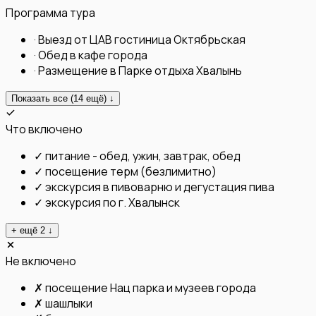
Программа тура
·
Выезд от ЦАВ гостиница Октябрьская
·
Обед в кафе города
·
Размещение в Парке отдыха Хвалынь
Показать все (
14
ещё) ↓
Что включено
✓
питание - обед, ужин, завтрак, обед
✓
посещение терм (безлимитно)
✓
экскурсия в пивоварню и дегустация пива
✓
экскурсия по г. Хвалынск
+ ещё
2
↓
Не включено
✗
посещение Нац парка и музеев города
✗
шашлыки