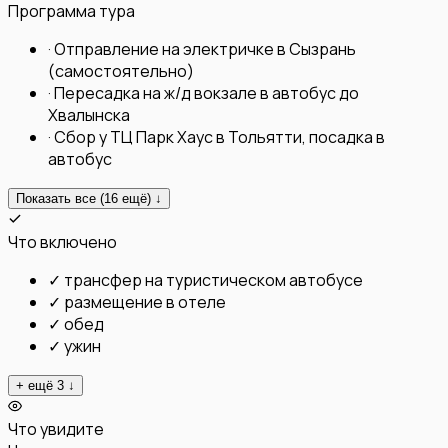
Программа тура
·
Отправление на электричке в Сызрань
(самостоятельно)
·
Пересадка на ж/д вокзале в автобус до
Хвалынска
·
Сбор у ТЦ Парк Хаус в Тольятти, посадка в
автобус
Показать все (
16
ещё) ↓
Что включено
✓
трансфер на туристическом автобусе
✓
размещение в отеле
✓
обед
✓
ужин
+ ещё
3
↓
Что увидите