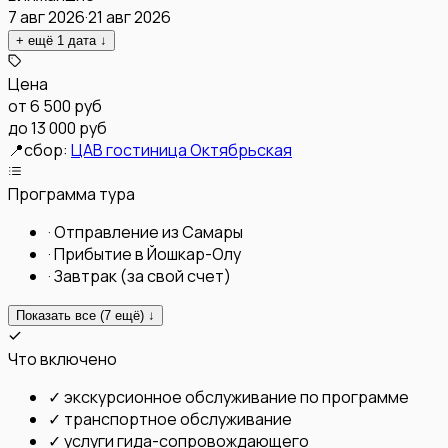
7 авг 2026
·
21 авг 2026
+ ещё
1
дата
↓
Цена
от
6 500 руб
до 13 000 руб
📍
сбор:
ЦАВ гостиница Октябрьская
Программа тура
·
Отправление из Самары
·
Прибытие в Йошкар-Олу
·
Завтрак (за свой счет)
Показать все (
7
ещё) ↓
Что включено
✓
экскурсионное обслуживание по программе
✓
транспортное обслуживание
✓
услуги гида-сопровождающего