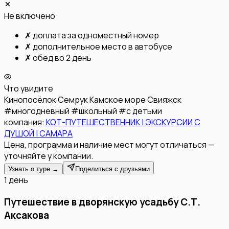
Не включено
✗
доплата за одноместный номер
✗
дополнительное место в автобусе
✗
обед во 2 день
Что увидите
Кинопосёлок Семрук
Камское море
Свияжск
#
многодневный
#
школьный
#
с детьми
компания:
КОТ-ПУТЕШЕСТВЕННИК | ЭКСКУРСИИ С
ДУШОЙ | САМАРА
Цена, программа и наличие мест могут отличаться —
уточняйте у компании.
Узнать о туре →
Поделиться с друзьями
1 день
Путешествие в дворянскую усадьбу С.Т.
Аксакова