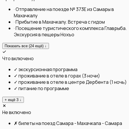
·
Отправление на поезде № 373Е из Самары в
Махачкалу
·
Прибытие в Махачкалу. Встреча с гидом
·
Посещение туристического комплекса Главрыба.
Экскурсия в пещеры Нохъо
Показать все (
24
ещё) ↓
Что включено
✓
экскурсионная программа
✓
проживание в отеле в горах (3 ночи)
✓
проживание в отеле в центре Дербента (1 ночь)
✓
питание по программе
+ ещё
3
↓
Не включено
✗
билеты на поезд Самара - Махачкала - Самара