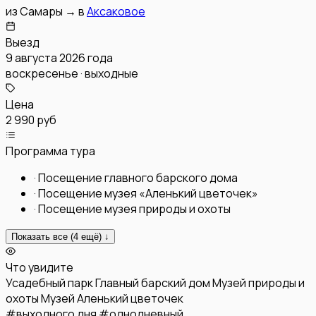
из
Самары
→
в
Аксаковое
Выезд
9 августа 2026 года
воскресенье · выходные
Цена
2 990 руб
Программа тура
·
Посещение главного барского дома
·
Посещение музея «Аленький цветочек»
·
Посещение музея природы и охоты
Показать все (
4
ещё) ↓
Что увидите
Усадебный парк
Главный барский дом
Музей природы и
охоты
Музей Аленький цветочек
#
выходного дня
#
однодневный