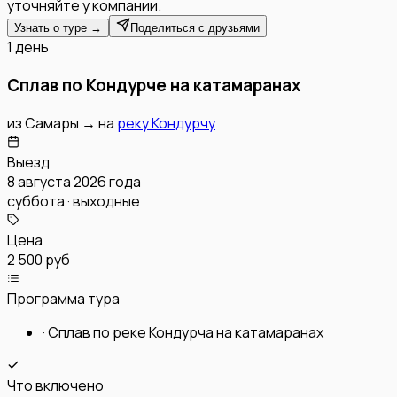
уточняйте у компании.
Узнать о туре →
Поделиться с друзьями
1 день
Сплав по Кондурче на катамаранах
из
Самары
→
на
реку Кондурчу
Выезд
8 августа 2026 года
суббота · выходные
Цена
2 500 руб
Программа тура
·
Сплав по реке Кондурча на катамаранах
Что включено