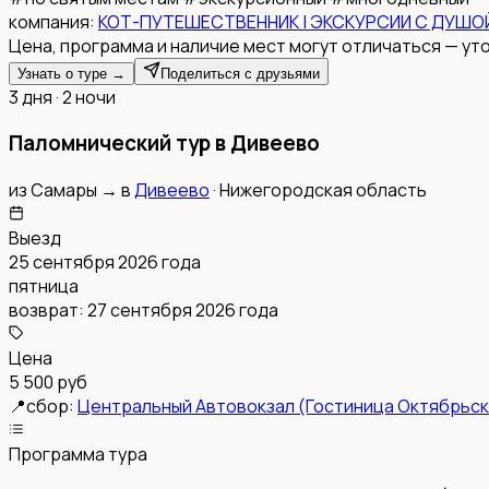
компания:
КОТ-ПУТЕШЕСТВЕННИК | ЭКСКУРСИИ С ДУШОЙ
Цена, программа и наличие мест могут отличаться — уто
Узнать о туре →
Поделиться с друзьями
3 дня · 2 ночи
Паломнический тур в Дивеево
из
Самары
→
в
Дивеево
·
Нижегородская область
Выезд
25 сентября 2026 года
пятница
возврат:
27 сентября 2026 года
Цена
5 500 руб
📍
сбор:
Центральный Автовокзал (Гостиница Октябрьск
Программа тура