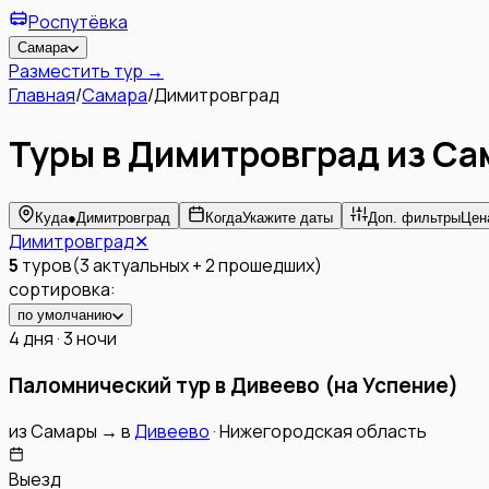
Роспутёвка
Самара
Разместить тур →
Главная
/
Самара
/
Димитровград
Туры в Димитровград из С
Куда
●
Димитровград
Когда
Укажите даты
Доп. фильтры
Цена
Димитровград
✕
5
туров
(
3
актуальных
+
2
прошедших
)
сортировка:
по умолчанию
4 дня · 3 ночи
Паломнический тур в Дивеево (на Успение)
из
Самары
→
в
Дивеево
·
Нижегородская область
Выезд