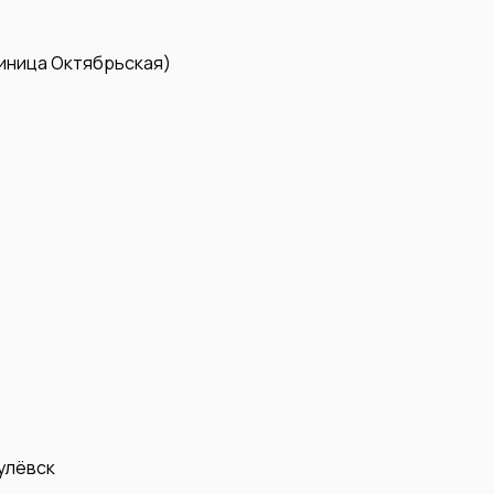
иница Октябрьская)
улёвск