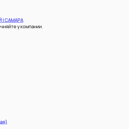
 | САМАРА
чняйте у компании.
ая)