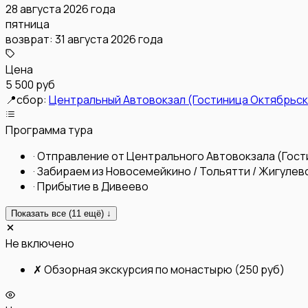
28 августа 2026 года
пятница
возврат:
31 августа 2026 года
Цена
5 500 руб
📍
сбор:
Центральный Автовокзал (Гостиница Октябрьск
Программа тура
·
Отправление от Центрального Автовокзала (Гост
·
Забираем из Новосемейкино / Тольятти / Жигулевс
·
Прибытие в Дивеево
Показать все (
11
ещё) ↓
Не включено
✗
Обзорная экскурсия по монастырю (250 руб)