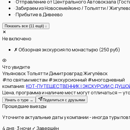
·
Отправление от Центрального Автовокзала (Гост
·
Забираем из Новосемейкино / Тольятти / Жигулевс
·
Прибытие в Дивеево
Показать все (
11
ещё) ↓
Не включено
✗
Обзорная экскурсия по монастырю (250 руб)
Что увидите
Ульяновск
Тольятти
Димитровград
Жигулёвск
#
по святым местам
#
экскурсионный
#
многодневный
компания:
КОТ-ПУТЕШЕСТВЕННИК | ЭКСКУРСИИ С ДУШОЙ
Цена, программа и наличие мест могут отличаться — уто
Узнать о туре →
Поделиться с друзьями
Прошедшие выезды
Уточните актуальные даты у компании - иногда туры по
4 дня · 3 ночи
✓ Завершён