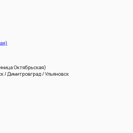
ая)
иница Октябрьская)
к / Димитровград / Ульяновск