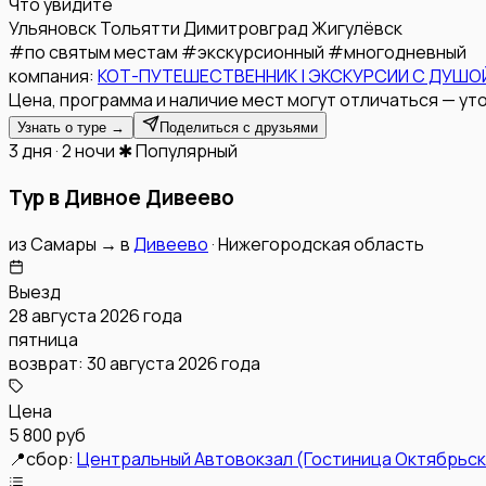
Что увидите
Ульяновск
Тольятти
Димитровград
Жигулёвск
#
по святым местам
#
экскурсионный
#
многодневный
компания:
КОТ-ПУТЕШЕСТВЕННИК | ЭКСКУРСИИ С ДУШОЙ
Цена, программа и наличие мест могут отличаться — уто
Узнать о туре →
Поделиться с друзьями
3 дня · 2 ночи
✱ Популярный
Тур в Дивное Дивеево
из
Самары
→
в
Дивеево
·
Нижегородская область
Выезд
28 августа 2026 года
пятница
возврат:
30 августа 2026 года
Цена
5 800 руб
📍
сбор:
Центральный Автовокзал (Гостиница Октябрьск