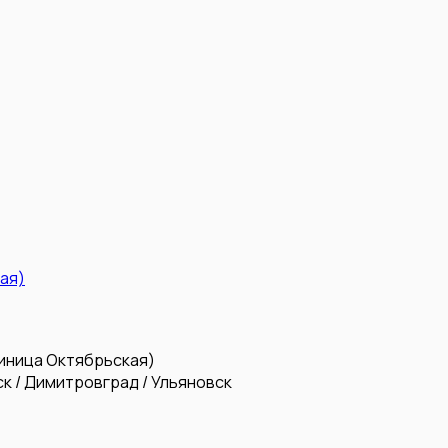
ая)
иница Октябрьская)
к / Димитровград / Ульяновск