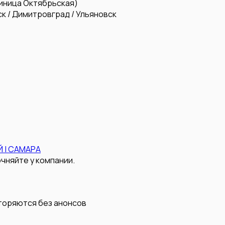
иница Октябрьская)
к / Димитровград / Ульяновск
 | САМАРА
чняйте у компании.
вторяются без анонсов