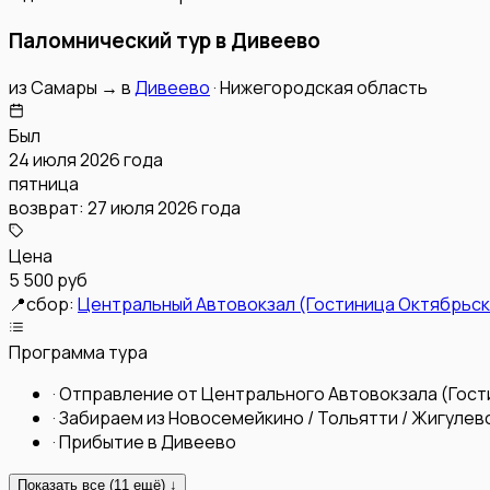
Паломнический тур в Дивеево
из
Самары
→
в
Дивеево
·
Нижегородская область
Был
24 июля 2026 года
пятница
возврат:
27 июля 2026 года
Цена
5 500 руб
📍
сбор:
Центральный Автовокзал (Гостиница Октябрьск
Программа тура
·
Отправление от Центрального Автовокзала (Гост
·
Забираем из Новосемейкино / Тольятти / Жигулевс
·
Прибытие в Дивеево
Показать все (
11
ещё) ↓