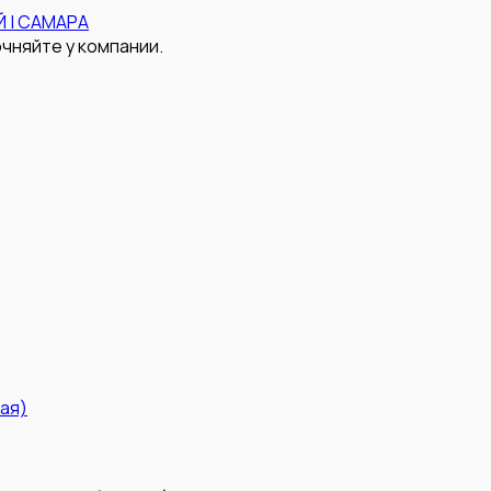
 | САМАРА
чняйте у компании.
ая)