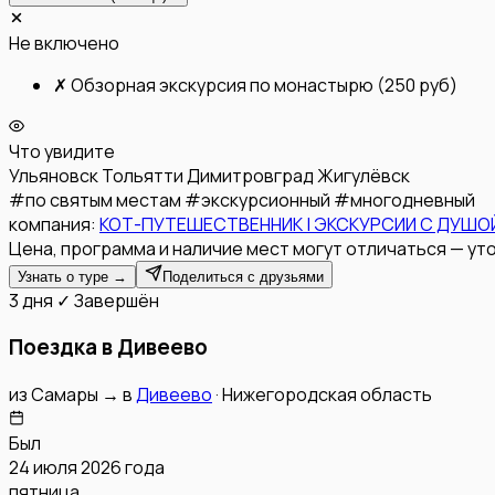
Не включено
✗
Обзорная экскурсия по монастырю (250 руб)
Что увидите
Ульяновск
Тольятти
Димитровград
Жигулёвск
#
по святым местам
#
экскурсионный
#
многодневный
компания:
КОТ-ПУТЕШЕСТВЕННИК | ЭКСКУРСИИ С ДУШОЙ
Цена, программа и наличие мест могут отличаться — уто
Узнать о туре →
Поделиться с друзьями
3 дня
✓ Завершён
Поездка в Дивеево
из
Самары
→
в
Дивеево
·
Нижегородская область
Был
24 июля 2026 года
пятница