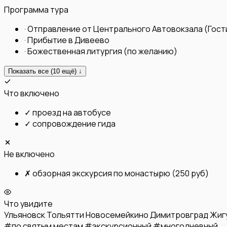
Программа тура
·
Отправление от Центрального Автовокзала (Гост
·
Прибытие в Дивеево
·
Божественная литургия (по желанию)
Показать все (
10
ещё) ↓
Что включено
✓
проезд на автобусе
✓
сопровождение гида
Не включено
✗
обзорная экскурсия по монастырю (250 руб)
Что увидите
Ульяновск
Тольятти
Новосемейкино
Димитровград
Жиг
#
по святым местам
#
экскурсионный
#
многодневный