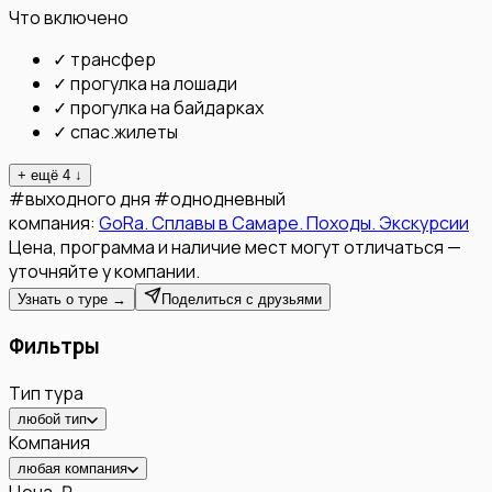
Что включено
✓
трансфер
✓
прогулка на лошади
✓
прогулка на байдарках
✓
спас.жилеты
+ ещё
4
↓
#
выходного дня
#
однодневный
компания:
GoRa. Сплавы в Самаре. Походы. Экскурсии
Цена, программа и наличие мест могут отличаться —
уточняйте у компании.
Узнать о туре →
Поделиться с друзьями
Фильтры
Тип тура
любой тип
Компания
любая компания
Цена, ₽