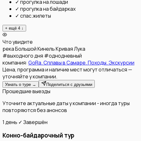
✓
прогулка на лошади
✓
прогулка на байдарках
✓
спас.жилеты
+ ещё
4
↓
Что увидите
река Большой Кинель
Кривая Лука
#
выходного дня
#
однодневный
компания:
GoRa. Сплавы в Самаре. Походы. Экскурсии
Цена, программа и наличие мест могут отличаться —
уточняйте у компании.
Узнать о туре →
Поделиться с друзьями
Прошедшие выезды
Уточните актуальные даты у компании - иногда туры
повторяются без анонсов
1 день
✓ Завершён
Конно-байдарочный тур