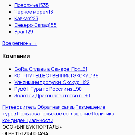
Поволжье
1535
Чёрное море
413
Кавказ
223
Северо-Запад
155
Урал
129
Все регионы →
Компании
GoRa. Сплавы в Самаре. Пох…
31
КОТ-ПУТЕШЕСТВЕННИК | ЭКСКУ…
135
Ульянкины прогулки. Экскур…
122
Румб || Туры по России из …
90
Золотой Дракон агентство п…
90
Путеводитель
·
Обратная связь
·
Размещение
туров
·
Пользовательское соглашение
·
Политика
конфиденциальности
ООО «БИГ БУК ПОРТАЛЫ»
ОГРН 1171215000494