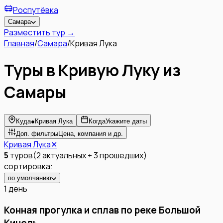
Роспутёвка
Самара
Разместить тур →
Главная
/
Самара
/
Кривая Лука
Туры в Кривую Луку из
Самары
Куда
●
Кривая Лука
Когда
Укажите даты
Доп. фильтры
Цена, компания и др.
Кривая Лука
✕
5
туров
(
2
актуальных
+
3
прошедших
)
сортировка:
по умолчанию
1 день
Конная прогулка и сплав по реке Большой
Кинель