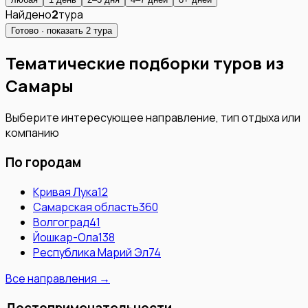
Найдено
2
тура
Готово · показать
2
тура
Тематические подборки туров из
Самары
Выберите интересующее направление, тип отдыха или
компанию
По городам
Кривая Лука
12
Самарская область
360
Волгоград
41
Йошкар-Ола
138
Республика Марий Эл
74
Все направления →
Достопримечательности