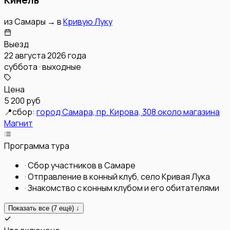
из
Самары
→
в
Кривую Луку
Выезд
22 августа 2026 года
суббота · выходные
Цена
5 200 руб
📍
сбор:
город Самара, пр. Кирова, 308 около магазина
Магнит
Программа тура
·
Сбор участников в Самаре
·
Отправление в конный клуб, село Кривая Лука
·
Знакомство с конным клубом и его обитателями
Показать все (
7
ещё) ↓