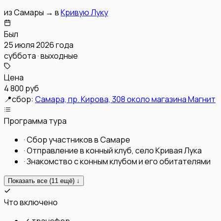
из
Самары
→
в
Кривую Луку
Был
25 июля 2026 года
суббота · выходные
Цена
4 800 руб
📍
сбор:
Самара, пр. Кирова, 308 около магазина Магнит
Программа тура
·
Сбор участников в Самаре
·
Отправление в конный клуб, село Кривая Лука
·
Знакомство с конным клубом и его обитателями
Показать все (
11
ещё) ↓
Что включено