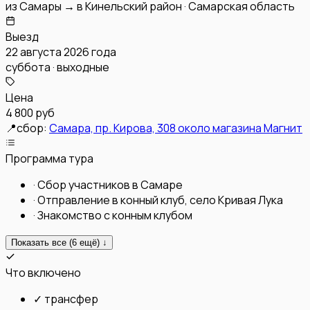
из
Самары
→
в
Кинельский район
·
Самарская область
Выезд
22 августа 2026 года
суббота · выходные
Цена
4 800 руб
📍
сбор:
Самара, пр. Кирова, 308 около магазина Магнит
Программа тура
·
Сбор участников в Самаре
·
Отправление в конный клуб, село Кривая Лука
·
Знакомство с конным клубом
Показать все (
6
ещё) ↓
Что включено
✓
трансфер