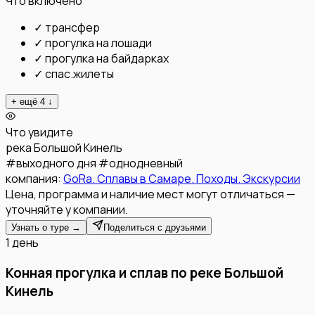
Что включено
✓
трансфер
✓
прогулка на лошади
✓
прогулка на байдарках
✓
спас.жилеты
+ ещё
4
↓
Что увидите
река Большой Кинель
#
выходного дня
#
однодневный
компания:
GoRa. Сплавы в Самаре. Походы. Экскурсии
Цена, программа и наличие мест могут отличаться —
уточняйте у компании.
Узнать о туре →
Поделиться с друзьями
1 день
Конная прогулка и сплав по реке Большой
Кинель