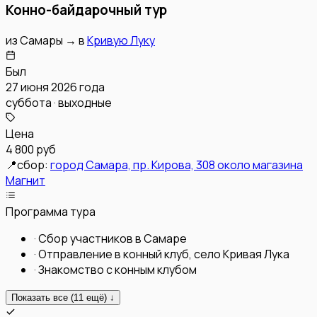
Конно-байдарочный тур
из
Самары
→
в
Кривую Луку
Был
27 июня 2026 года
суббота · выходные
Цена
4 800 руб
📍
сбор:
город Самара, пр. Кирова, 308 около магазина
Магнит
Программа тура
·
Сбор участников в Самаре
·
Отправление в конный клуб, село Кривая Лука
·
Знакомство с конным клубом
Показать все (
11
ещё) ↓