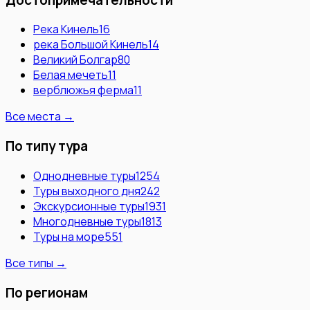
Река Кинель
16
река Большой Кинель
14
Великий Болгар
80
Белая мечеть
11
верблюжья ферма
11
Все места →
По типу тура
Однодневные туры
1254
Туры выходного дня
242
Экскурсионные туры
1931
Многодневные туры
1813
Туры на море
551
Все типы →
По регионам