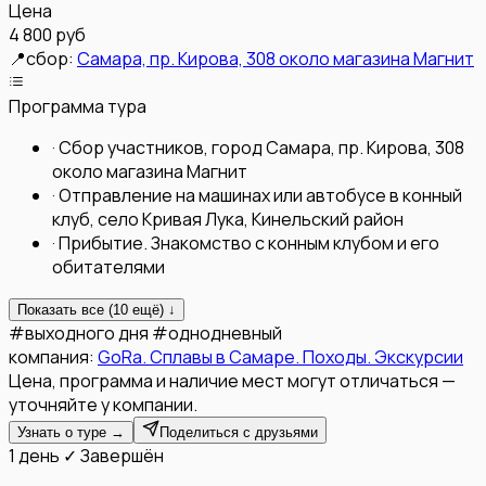
Цена
4 800 руб
📍
сбор:
Самара, пр. Кирова, 308 около магазина Магнит
Программа тура
·
Сбор участников, город Самара, пр. Кирова, 308
около магазина Магнит
·
Отправление на машинах или автобусе в конный
клуб, село Кривая Лука, Кинельский район
·
Прибытие. Знакомство с конным клубом и его
обитателями
Показать все (
10
ещё) ↓
#
выходного дня
#
однодневный
компания:
GoRa. Сплавы в Самаре. Походы. Экскурсии
Цена, программа и наличие мест могут отличаться —
уточняйте у компании.
Узнать о туре →
Поделиться с друзьями
1 день
✓ Завершён