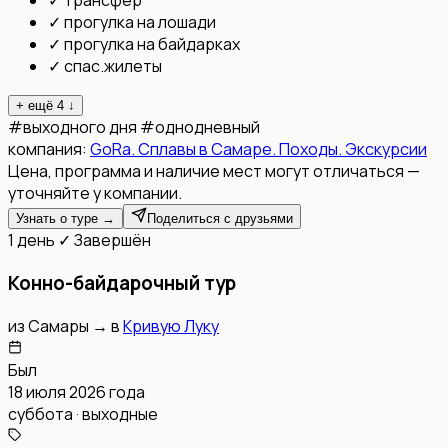
✓
трансфер
✓
прогулка на лошади
✓
прогулка на байдарках
✓
спас.жилеты
+ ещё
4
↓
#
выходного дня
#
однодневный
компания:
GoRa. Сплавы в Самаре. Походы. Экскурсии
Цена, программа и наличие мест могут отличаться —
уточняйте у компании.
Узнать о туре →
Поделиться с друзьями
1 день
✓ Завершён
Конно-байдарочный тур
из
Самары
→
в
Кривую Луку
Был
18 июля 2026 года
суббота · выходные