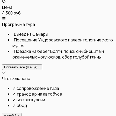
Цена
4 500 руб
Программа тура
·
Выезд из Самары
·
Посещение Ундоровского палеонтологического
музея
·
Поездка на берег Волги, поиск симбирцита и
окаменелых моллюсков, сбор голубой глины
Показать все (
4
ещё) ↓
Что включено
✓
сопровождение гида
✓
трансфер на автобусе
✓
все экскурсии
✓
обед
+ ещё
1
↓