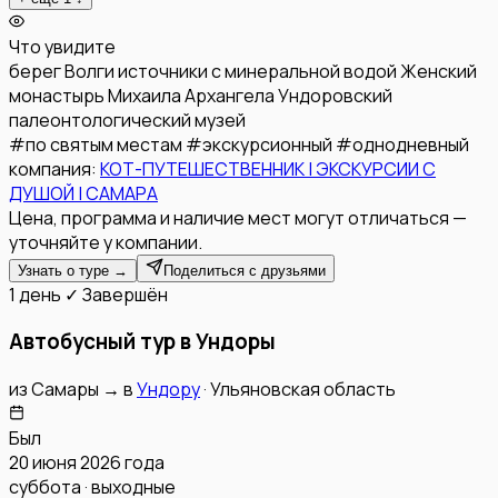
Что увидите
берег Волги
источники с минеральной водой
Женский
монастырь Михаила Архангела
Ундоровский
палеонтологический музей
#
по святым местам
#
экскурсионный
#
однодневный
компания:
КОТ-ПУТЕШЕСТВЕННИК | ЭКСКУРСИИ С
ДУШОЙ | САМАРА
Цена, программа и наличие мест могут отличаться —
уточняйте у компании.
Узнать о туре →
Поделиться с друзьями
1 день
✓ Завершён
Автобусный тур в Ундоры
из
Самары
→
в
Ундору
·
Ульяновская область
Был
20 июня 2026 года
суббота · выходные