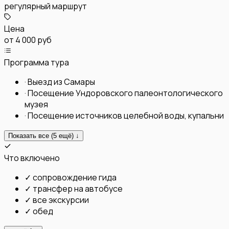
регулярный маршрут
Цена
от
4 000 руб
Программа тура
·
Выезд из Самары
·
Посещение Ундоровского палеонтологического
музея
·
Посещение источников целебной воды, купальни
Показать все (
5
ещё) ↓
Что включено
✓
сопровождение гида
✓
трансфер на автобусе
✓
все экскурсии
✓
обед