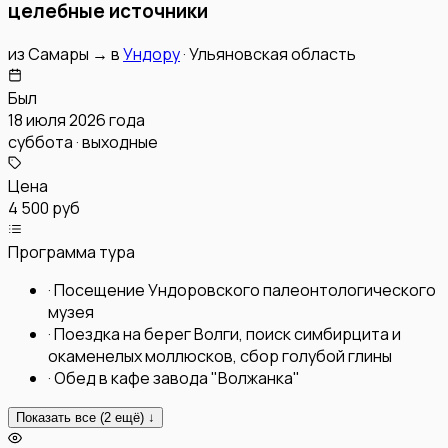
целебные источники
из
Самары
→
в
Ундору
·
Ульяновская область
Был
18 июля 2026 года
суббота · выходные
Цена
4 500 руб
Программа тура
·
Посещение Ундоровского палеонтологического
музея
·
Поездка на берег Волги, поиск симбирцита и
окаменелых моллюсков, сбор голубой глины
·
Обед в кафе завода "Волжанка"
Показать все (
2
ещё) ↓