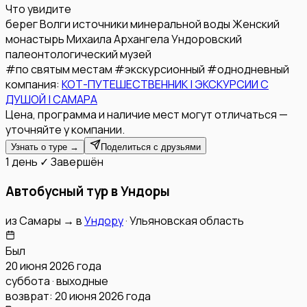
Что увидите
берег Волги
источники минеральной воды
Женский
монастырь Михаила Архангела
Ундоровский
палеонтологический музей
#
по святым местам
#
экскурсионный
#
однодневный
компания:
КОТ-ПУТЕШЕСТВЕННИК | ЭКСКУРСИИ С
ДУШОЙ | САМАРА
Цена, программа и наличие мест могут отличаться —
уточняйте у компании.
Узнать о туре →
Поделиться с друзьями
1 день
✓ Завершён
Автобусный тур в Ундоры
из
Самары
→
в
Ундору
·
Ульяновская область
Был
20 июня 2026 года
суббота · выходные
возврат:
20 июня 2026 года