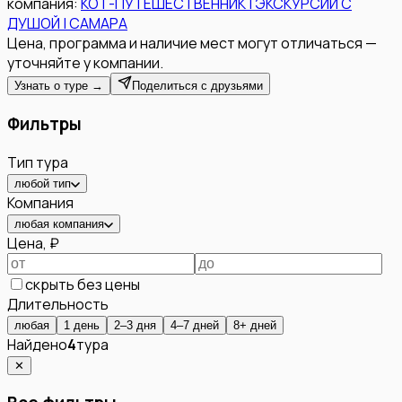
компания:
КОТ-ПУТЕШЕСТВЕННИК | ЭКСКУРСИИ С
ДУШОЙ | САМАРА
Цена, программа и наличие мест могут отличаться —
уточняйте у компании.
Узнать о туре →
Поделиться с друзьями
Фильтры
Тип тура
любой тип
Компания
любая компания
Цена, ₽
скрыть без цены
Длительность
любая
1 день
2–3 дня
4–7 дней
8+ дней
Найдено
4
тура
✕