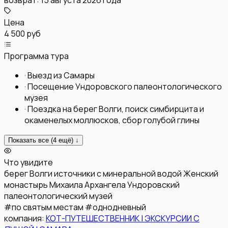
Цена
4 500 руб
Программа тура
·
Выезд из Самары
·
Посещение Ундоровского палеонтологического
музея
·
Поездка на берег Волги, поиск симбирцита и
окаменелых моллюсков, сбор голубой глины
Показать все (
4
ещё) ↓
Что увидите
берег Волги
источники с минеральной водой
Женский
монастырь Михаила Архангела
Ундоровский
палеонтологический музей
#
по святым местам
#
однодневный
компания:
КОТ-ПУТЕШЕСТВЕННИК | ЭКСКУРСИИ С