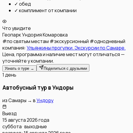
✓
обед
✓
комплимент от компании
Что увидите
Геопарк Ундория
Комаровка
#
по святым местам
#
экскурсионный
#
однодневный
компания:
Ульянкины прогулки. Экскурсии по Самаре.
Цена, программа и наличие мест могут отличаться —
уточняйте у компании.
Узнать о туре →
Поделиться с друзьями
1 день
Автобусный тур в Ундоры
из
Самары
→
в
Ундору
Выезд
15 августа 2026 года
суббота · выходные
возврат:
15 августа 2026 года