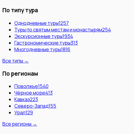
По типу тура
Однодневные туры
1257
Туры по святым местам и монастырям
254
Экскурсионные туры
1934
Гастрономические туры
313
Многодневные туры
1816
Все типы →
По регионам
Поволжье
1540
Чёрное море
413
Кавказ
223
Северо-Запад
155
Урал
129
Все регионы →