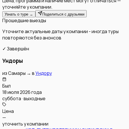
Цена, программа и наличие мест могут отличаться —
уточняйте у компании.
Узнать о туре →
Поделиться с друзьями
Прошедшие выезды
Уточните актуальные даты у компании - иногда туры
повторяются без анонсов
✓ Завершён
Ундоры
из
Самары
→
в
Ундору
Был
18 июля 2026 года
суббота · выходные
Цена
—
уточнить у компании