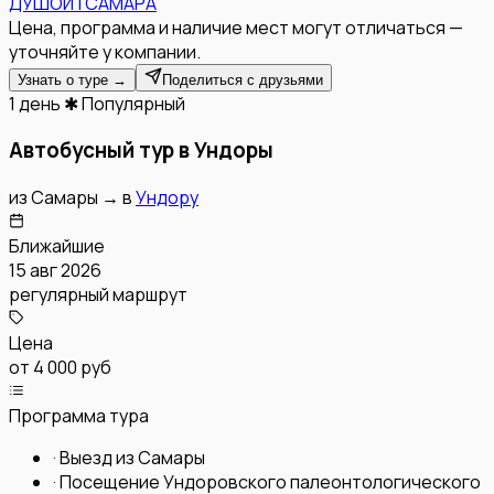
ДУШОЙ | САМАРА
Цена, программа и наличие мест могут отличаться —
уточняйте у компании.
Узнать о туре →
Поделиться с друзьями
1 день
✱ Популярный
Автобусный тур в Ундоры
из
Самары
→
в
Ундору
Ближайшие
15 авг 2026
регулярный маршрут
Цена
от
4 000 руб
Программа тура
·
Выезд из Самары
·
Посещение Ундоровского палеонтологического