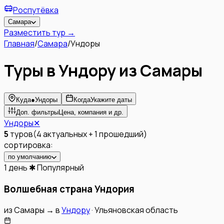
Роспутёвка
Самара
Разместить тур →
Главная
/
Самара
/
Ундоры
Туры в Ундору из Самары
Куда
●
Ундоры
Когда
Укажите даты
Доп. фильтры
Цена, компания и др.
Ундоры
✕
5
туров
(
4
актуальных
+
1
прошедший
)
сортировка:
по умолчанию
1 день
✱ Популярный
Волшебная страна Ундория
из
Самары
→
в
Ундору
·
Ульяновская область