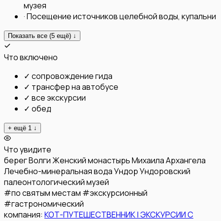
музея
·
Посещение источников целебной воды, купальни
Показать все (
5
ещё) ↓
Что включено
✓
сопровождение гида
✓
трансфер на автобусе
✓
все экскурсии
✓
обед
+ ещё
1
↓
Что увидите
берег Волги
Женский монастырь Михаила Архангела
Лечебно-минеральная вода Ундор
Ундоровский
палеонтологический музей
#
по святым местам
#
экскурсионный
#
гастрономический
компания:
КОТ-ПУТЕШЕСТВЕННИК | ЭКСКУРСИИ С