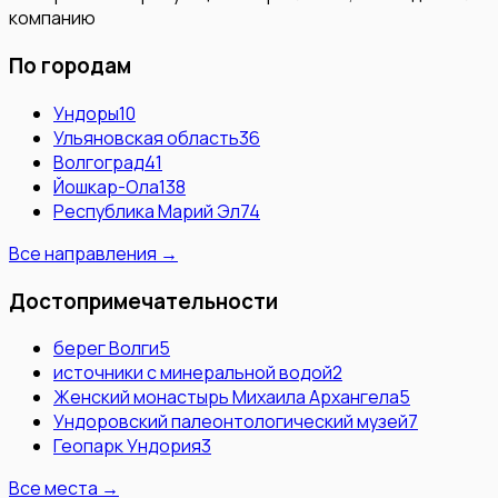
компанию
По городам
Ундоры
10
Ульяновская область
36
Волгоград
41
Йошкар-Ола
138
Республика Марий Эл
74
Все направления →
Достопримечательности
берег Волги
5
источники с минеральной водой
2
Женский монастырь Михаила Архангела
5
Ундоровский палеонтологический музей
7
Геопарк Ундория
3
Все места →