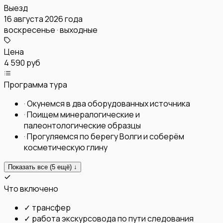
Выезд
16 августа 2026 года
воскресенье · выходные
Цена
4 590 руб
Программа тура
·
Окунемся в два оборудованных источника
·
Поищем минералогические и
палеонтологические образцы
·
Прогуляемся по берегу Волги и соберём
косметическую глину
Показать все (
5
ещё) ↓
Что включено
✓
трансфер
✓
работа экскурсовода по пути следования