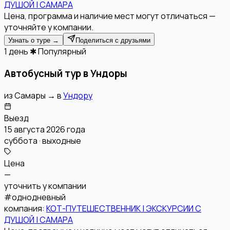
ДУШОЙ | САМАРА
Цена, программа и наличие мест могут отличаться —
уточняйте у компании.
Узнать о туре →
Поделиться с друзьями
1 день
✱ Популярный
Автобусный тур в Ундоры
из
Самары
→
в
Ундору
Выезд
15 августа 2026 года
суббота · выходные
Цена
—
уточнить у компании
#
однодневный
компания:
КОТ-ПУТЕШЕСТВЕННИК | ЭКСКУРСИИ С
ДУШОЙ | САМАРА