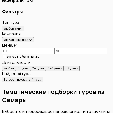
Все фильтры
Фильтры
Тип тура
любой тип
Компания
любая компания
Цена, ₽
скрыть без цены
Длительность
любая
1 день
2–3 дня
4–7 дней
8+ дней
Найдено
4
тура
Готово · показать
4
тура
Тематические подборки туров из
Самары
Выберите интересующее направление, тип отдыха или