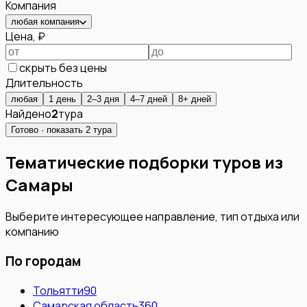
Компания
любая компания
Цена, ₽
скрыть без цены
Длительность
любая
1 день
2–3 дня
4–7 дней
8+ дней
Найдено
2
тура
Готово · показать
2
тура
Тематические подборки туров из
Самары
Выберите интересующее направление, тип отдыха или
компанию
По городам
Тольятти
90
Самарская область
360