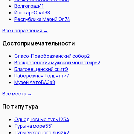
Волгоград
41
Йошкар-Ола
138
Республика Марий Эл
74
Все направления →
Достопримечательности
Спасо-Преображенский собор
2
Воскресенский мужской монастырь
2
Благовещенский скит
9
Набережная Тольятти
7
Музей АвтоВАЗа
8
Все места →
По типу тура
Однодневные туры
1254
Туры на море
551
Туры выходного дня
242