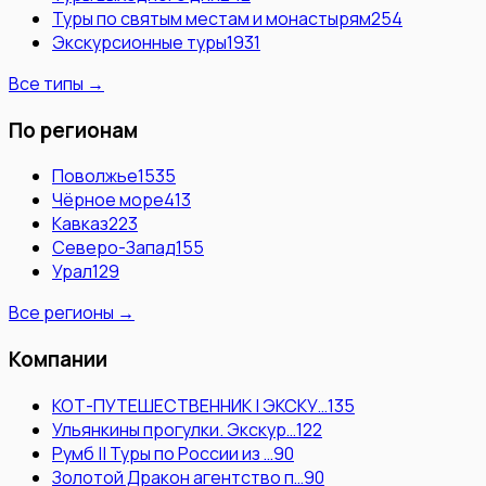
Туры по святым местам и монастырям
254
Экскурсионные туры
1931
Все типы →
По регионам
Поволжье
1535
Чёрное море
413
Кавказ
223
Северо-Запад
155
Урал
129
Все регионы →
Компании
КОТ-ПУТЕШЕСТВЕННИК | ЭКСКУ…
135
Ульянкины прогулки. Экскур…
122
Румб || Туры по России из …
90
Золотой Дракон агентство п…
90