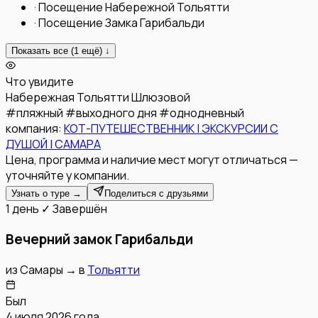
·
Посещение Набережной Тольятти
·
Посещение Замка Гарибальди
Показать все (
1
ещё) ↓
Что увидите
Набережная Тольятти
Шлюзовой
#
пляжный
#
выходного дня
#
однодневный
компания:
КОТ-ПУТЕШЕСТВЕННИК | ЭКСКУРСИИ С
ДУШОЙ | САМАРА
Цена, программа и наличие мест могут отличаться —
уточняйте у компании.
Узнать о туре →
Поделиться с друзьями
1 день
✓ Завершён
Вечерний замок Гарибальди
из
Самары
→
в
Тольятти
Был
4 июля 2026 года