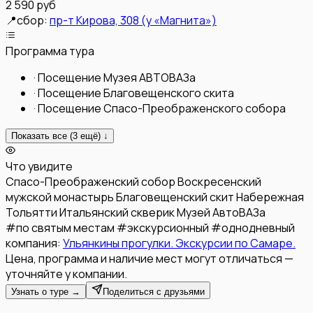
2 590 руб
📍
сбор:
пр-т Кирова, 308 (у «Магнита»)
Программа тура
·
Посещение Музея АВТОВАЗа
·
Посещение Благовещенского скита
·
Посещение Спасо-Преображенского собора
Показать все (
3
ещё) ↓
Что увидите
Спасо-Преображенский собор
Воскресенский
мужской монастырь
Благовещенский скит
Набережная
Тольятти
Итальянский скверик
Музей АвтоВАЗа
#
по святым местам
#
экскурсионный
#
однодневный
компания:
Ульянкины прогулки. Экскурсии по Самаре.
Цена, программа и наличие мест могут отличаться —
уточняйте у компании.
Узнать о туре →
Поделиться с друзьями