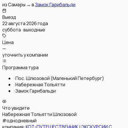
из
Самары
→
в
Замок Гарибальди
Выезд
22 августа 2026 года
суббота · выходные
Цена
—
уточнить у компании
Программа тура
·
Пос. Шлюзовой (Маленький Петербург)
·
Набережная Тольятти
·
Замок Гарибальди
Что увидите
Набережная Тольятти
Шлюзовой
#
однодневный
компания:
КОТ-ПУТЕШЕСТВЕННИК | ЭКСКУРСИИ С