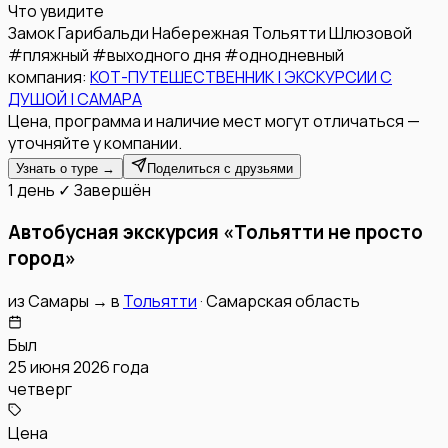
Что увидите
Замок Гарибальди
Набережная Тольятти
Шлюзовой
#
пляжный
#
выходного дня
#
однодневный
компания:
КОТ-ПУТЕШЕСТВЕННИК | ЭКСКУРСИИ С
ДУШОЙ | САМАРА
Цена, программа и наличие мест могут отличаться —
уточняйте у компании.
Узнать о туре →
Поделиться с друзьями
1 день
✓ Завершён
Автобусная экскурсия «Тольятти не просто
город»
из
Самары
→
в
Тольятти
·
Самарская область
Был
25 июня 2026 года
четверг
Цена