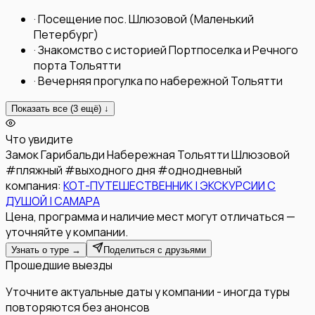
·
Посещение пос. Шлюзовой (Маленький
Петербург)
·
Знакомство с историей Портпоселка и Речного
порта Тольятти
·
Вечерняя прогулка по набережной Тольятти
Показать все (
3
ещё) ↓
Что увидите
Замок Гарибальди
Набережная Тольятти
Шлюзовой
#
пляжный
#
выходного дня
#
однодневный
компания:
КОТ-ПУТЕШЕСТВЕННИК | ЭКСКУРСИИ С
ДУШОЙ | САМАРА
Цена, программа и наличие мест могут отличаться —
уточняйте у компании.
Узнать о туре →
Поделиться с друзьями
Прошедшие выезды
Уточните актуальные даты у компании - иногда туры
повторяются без анонсов