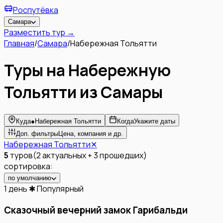
Роспутёвка
Самара
Разместить тур →
Главная
/
Самара
/
Набережная Тольятти
Туры на Набережную
Тольятти из Самары
Куда
●
Набережная Тольятти
Когда
Укажите даты
Доп. фильтры
Цена, компания и др.
Набережная Тольятти
✕
5
туров
(
2
актуальных
+
3
прошедших
)
сортировка:
по умолчанию
1 день
✱ Популярный
Сказочный вечерний замок Гарибальди