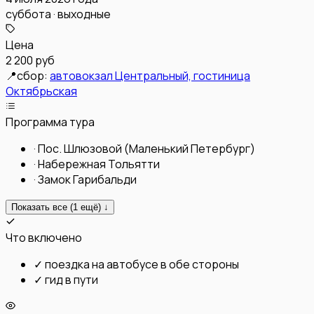
суббота · выходные
Цена
2 200 руб
📍
сбор:
автовокзал Центральный, гостиница
Октябрьская
Программа тура
·
Пос. Шлюзовой (Маленький Петербург)
·
Набережная Тольятти
·
Замок Гарибальди
Показать все (
1
ещё) ↓
Что включено
✓
поездка на автобусе в обе стороны
✓
гид в пути