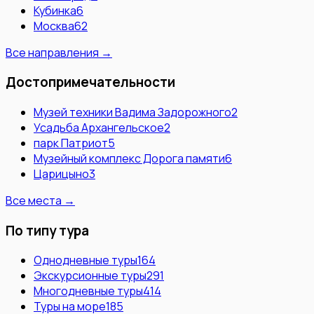
Кубинка
6
Москва
62
Все направления →
Достопримечательности
Музей техники Вадима Задорожного
2
Усадьба Архангельское
2
парк Патриот
5
Музейный комплекс Дорога памяти
6
Царицыно
3
Все места →
По типу тура
Однодневные туры
164
Экскурсионные туры
291
Многодневные туры
414
Туры на море
185