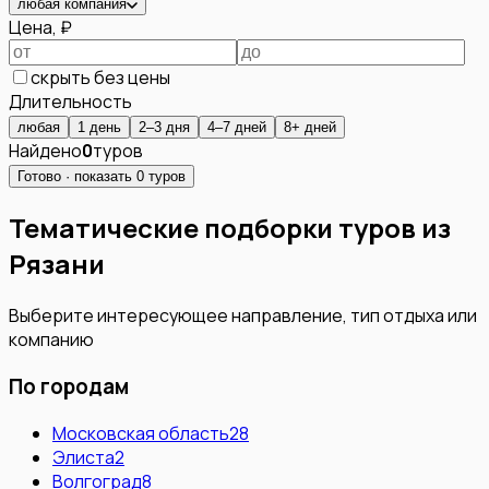
любая компания
Цена, ₽
скрыть без цены
Длительность
любая
1 день
2–3 дня
4–7 дней
8+ дней
Найдено
0
туров
Готово · показать
0
туров
Тематические подборки туров из
Рязани
Выберите интересующее направление, тип отдыха или
компанию
По городам
Московская область
28
Элиста
2
Волгоград
8