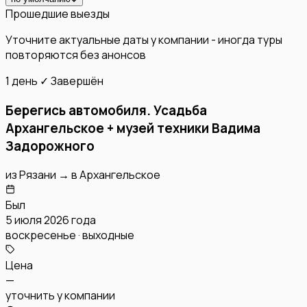
Прошедшие выезды
Уточните актуальные даты у компании - иногда туры
повторяются без анонсов
1 день
✓ Завершён
Берегись автомобиля. Усадьба
Архангельское + музей техники Вадима
Задорожного
из
Рязани
→
в
Архангельское
Был
5 июля 2026 года
воскресенье · выходные
Цена
—
уточнить у компании