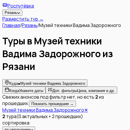
Роспутёвка
Рязань
Разместить тур →
Главная
/
Рязань
/
Музей техники Вадима Задорожного
Туры в Музей техники
Вадима Задорожного из
Рязани
Куда
●
Музей техники Вадима Задорожного
Когда
Укажите даты
Доп. фильтры
Цена, компания и др.
Свежих анонсов под фильтр нет, но есть
2
из
прошедших.
Показать прошедшие →
Музей техники Вадима Задорожного
✕
2
тура
(
0
актуальных
+
2
прошедших
)
сортировка:
по умолчанию