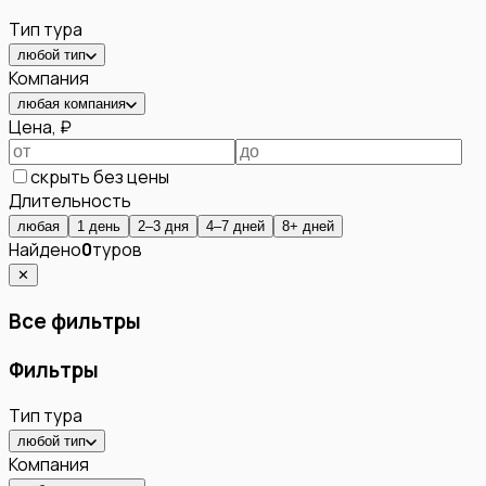
Тип тура
любой тип
Компания
любая компания
Цена, ₽
скрыть без цены
Длительность
любая
1 день
2–3 дня
4–7 дней
8+ дней
Найдено
0
туров
✕
Все фильтры
Фильтры
Тип тура
любой тип
Компания