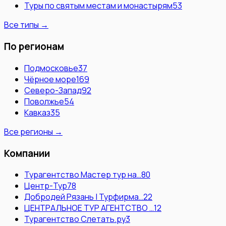
Туры по святым местам и монастырям
53
Все типы →
По регионам
Подмосковье
37
Чёрное море
169
Северо-Запад
92
Поволжье
54
Кавказ
35
Все регионы →
Компании
Турагентство Мастер тур на…
80
Центр-Тур
78
Добродей Рязань | Турфирма…
22
ЦЕНТРАЛЬНОЕ ТУР АГЕНТСТВО …
12
Турагентство Слетать.ру
3