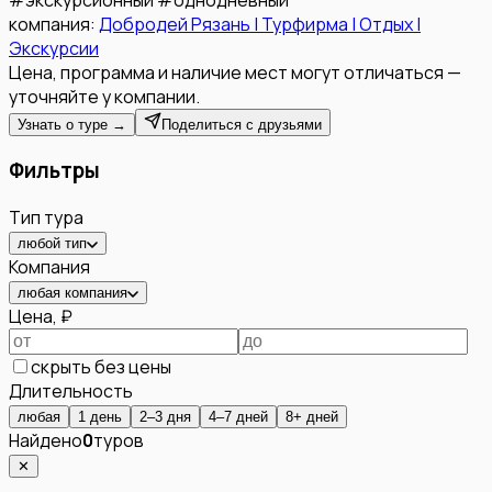
компания:
Добродей Рязань | Турфирма | Отдых |
Экскурсии
Цена, программа и наличие мест могут отличаться —
уточняйте у компании.
Узнать о туре →
Поделиться с друзьями
Фильтры
Тип тура
любой тип
Компания
любая компания
Цена, ₽
скрыть без цены
Длительность
любая
1 день
2–3 дня
4–7 дней
8+ дней
Найдено
0
туров
✕