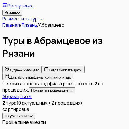
Роспутёвка
Рязань
Разместить тур →
Главная
/
Рязань
/
Абрамцево
Туры в Абрамцевое из
Рязани
Куда
●
Абрамцево
Когда
Укажите даты
Доп. фильтры
Цена, компания и др.
Свежих анонсов под фильтр нет, но есть
2
из
прошедших.
Показать прошедшие →
Абрамцево
✕
2
тура
(
0
актуальных
+
2
прошедших
)
сортировка:
по умолчанию
Прошедшие выезды