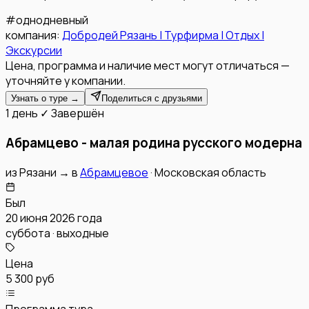
#
однодневный
компания:
Добродей Рязань | Турфирма | Отдых |
Экскурсии
Цена, программа и наличие мест могут отличаться —
уточняйте у компании.
Узнать о туре →
Поделиться с друзьями
1 день
✓ Завершён
Абрамцево - малая родина русского модерна
из
Рязани
→
в
Абрамцевое
·
Московская область
Был
20 июня 2026 года
суббота · выходные
Цена
5 300 руб
Программа тура