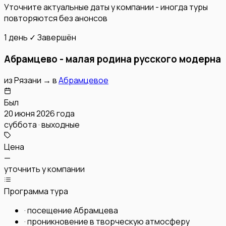
Уточните актуальные даты у компании - иногда туры
повторяются без анонсов
1 день
✓ Завершён
Абрамцево - малая родина русского модерна
из
Рязани
→
в
Абрамцевое
Был
20 июня 2026 года
суббота · выходные
Цена
—
уточнить у компании
Программа тура
·
посещение Абрамцева
·
проникновение в творческую атмосферу