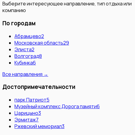
Выберите интересующее направление, тип отдыха или
компанию
По городам
Абрамцево
2
Московская область
29
Элиста
2
Волгоград
8
Кубинка
6
Все направления →
Достопримечательности
парк Патриот
5
Музейный комплекс Дорога памяти
6
Царицыно
3
Эрмитаж
7
Ржевский мемориал
3