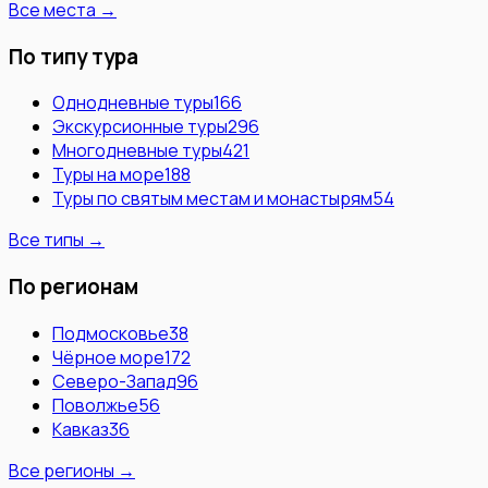
Все места →
По типу тура
Однодневные туры
166
Экскурсионные туры
296
Многодневные туры
421
Туры на море
188
Туры по святым местам и монастырям
54
Все типы →
По регионам
Подмосковье
38
Чёрное море
172
Северо-Запад
96
Поволжье
56
Кавказ
36
Все регионы →