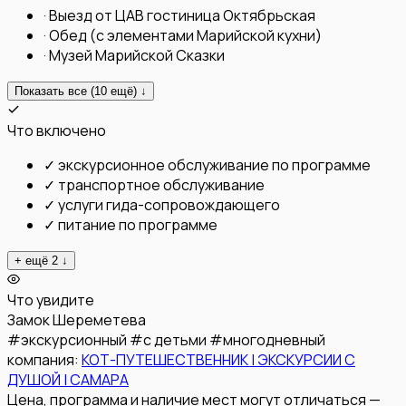
·
Выезд от ЦАВ гостиница Октябрьская
·
Обед (с элементами Марийской кухни)
·
Музей Марийской Сказки
Показать все (
10
ещё) ↓
Что включено
✓
экскурсионное обслуживание по программе
✓
транспортное обслуживание
✓
услуги гида-сопровождающего
✓
питание по программе
+ ещё
2
↓
Что увидите
Замок Шереметева
#
экскурсионный
#
с детьми
#
многодневный
компания:
КОТ-ПУТЕШЕСТВЕННИК | ЭКСКУРСИИ С
ДУШОЙ | САМАРА
Цена, программа и наличие мест могут отличаться —