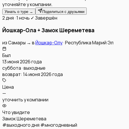
уточняйте у компании.
Узнать о туре →
Поделиться с друзьями
2 дня · 1 ночь
✓ Завершён
Йошкар-Ола + Замок Шереметева
из
Самары
→
в
Йошкар-Олу
·
Республика Марий Эл
Был
13 июня 2026 года
суббота · выходные
возврат:
14 июня 2026 года
Цена
—
уточнить у компании
Что увидите
Замок Шереметева
#
выходного дня
#
многодневный