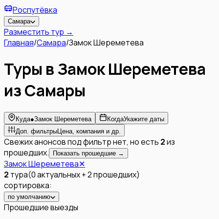
Роспутёвка
Самара
Разместить тур →
Главная
/
Самара
/
Замок Шереметева
Туры в Замок Шереметева
из Самары
Куда
●
Замок Шереметева
Когда
Укажите даты
Доп. фильтры
Цена, компания и др.
Свежих анонсов под фильтр нет, но есть
2
из
прошедших.
Показать прошедшие →
Замок Шереметева
✕
2
тура
(
0
актуальных
+
2
прошедших
)
сортировка:
по умолчанию
Прошедшие выезды