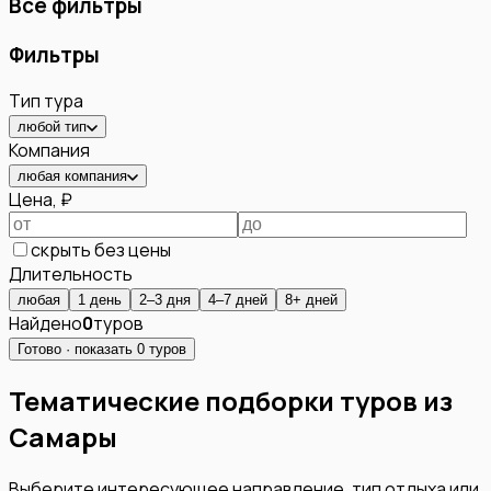
Все фильтры
Фильтры
Тип тура
любой тип
Компания
любая компания
Цена, ₽
скрыть без цены
Длительность
любая
1 день
2–3 дня
4–7 дней
8+ дней
Найдено
0
туров
Готово · показать
0
туров
Тематические подборки туров из
Самары
Выберите интересующее направление, тип отдыха или