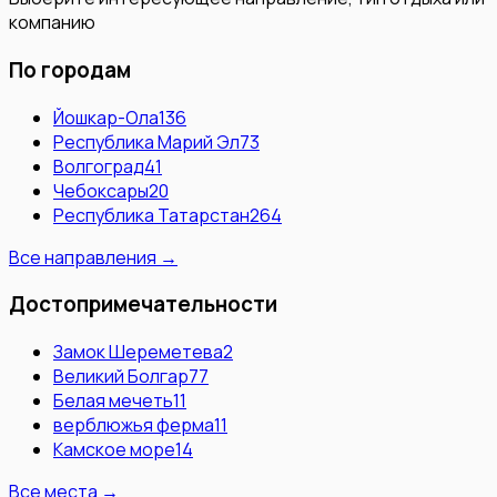
компанию
По городам
Йошкар-Ола
136
Республика Марий Эл
73
Волгоград
41
Чебоксары
20
Республика Татарстан
264
Все направления →
Достопримечательности
Замок Шереметева
2
Великий Болгар
77
Белая мечеть
11
верблюжья ферма
11
Камское море
14
Все места →