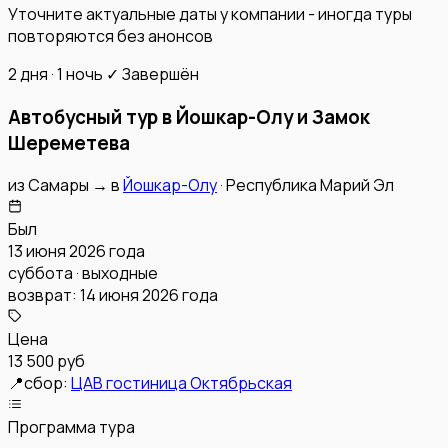
Уточните актуальные даты у компании - иногда туры
повторяются без анонсов
2 дня · 1 ночь
✓ Завершён
Автобусный тур в Йошкар-Олу и Замок
Шереметева
из
Самары
→
в
Йошкар-Олу
·
Республика Марий Эл
Был
13 июня 2026 года
суббота · выходные
возврат:
14 июня 2026 года
Цена
13 500 руб
📍
сбор:
ЦАВ гостиница Октябрьская
Программа тура