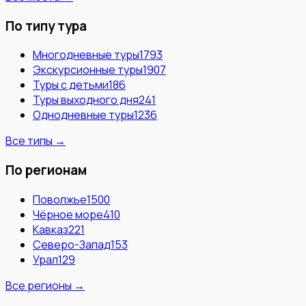
По типу тура
Многодневные туры
1793
Экскурсионные туры
1907
Туры с детьми
186
Туры выходного дня
241
Однодневные туры
1236
Все типы →
По регионам
Поволжье
1500
Чёрное море
410
Кавказ
221
Северо-Запад
153
Урал
129
Все регионы →