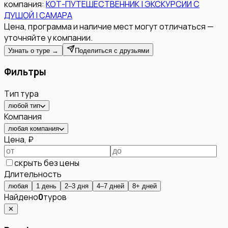
компания:
КОТ-ПУТЕШЕСТВЕННИК | ЭКСКУРСИИ С
ДУШОЙ | САМАРА
Цена, программа и наличие мест могут отличаться —
уточняйте у компании.
Узнать о туре →
Поделиться с друзьями
Фильтры
Тип тура
любой тип
Компания
любая компания
Цена, ₽
скрыть без цены
Длительность
любая
1 день
2–3 дня
4–7 дней
8+ дней
Найдено
0
туров
✕