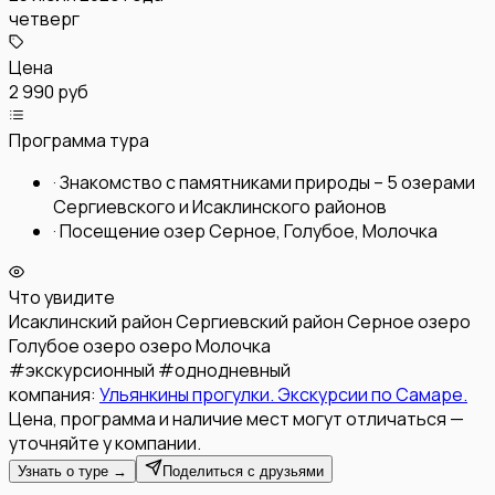
четверг
Цена
2 990 руб
Программа тура
·
Знакомство с памятниками природы – 5 озерами
Сергиевского и Исаклинского районов
·
Посещение озер Серное, Голубое, Молочка
Что увидите
Исаклинский район
Сергиевский район
Серное озеро
Голубое озеро
озеро Молочка
#
экскурсионный
#
однодневный
компания:
Ульянкины прогулки. Экскурсии по Самаре.
Цена, программа и наличие мест могут отличаться —
уточняйте у компании.
Узнать о туре →
Поделиться с друзьями