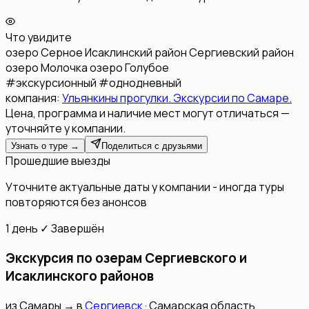
Что увидите
озеро Серное
Исаклинский район
Сергиевский район
озеро Молочка
озеро Голубое
#
экскурсионный
#
однодневный
компания:
Ульянкины прогулки. Экскурсии по Самаре.
Цена, программа и наличие мест могут отличаться —
уточняйте у компании.
Узнать о туре →
Поделиться с друзьями
Прошедшие выезды
Уточните актуальные даты у компании - иногда туры
повторяются без анонсов
1 день
✓ Завершён
Экскурсия по озерам Сергиевского и
Исаклинского районов
из
Самары
→
в
Сергиевск
·
Самарская область