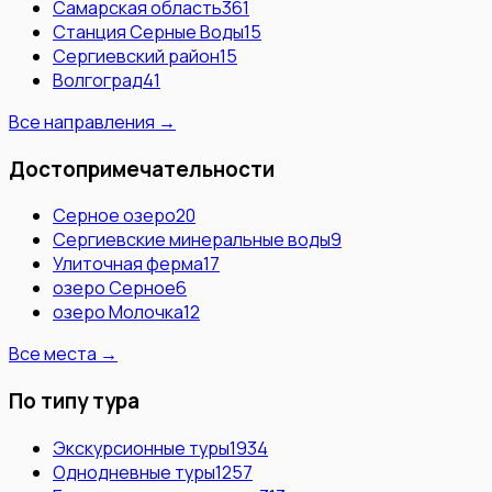
Самарская область
361
Станция Серные Воды
15
Сергиевский район
15
Волгоград
41
Все направления →
Достопримечательности
Серное озеро
20
Сергиевские минеральные воды
9
Улиточная ферма
17
озеро Серное
6
озеро Молочка
12
Все места →
По типу тура
Экскурсионные туры
1934
Однодневные туры
1257