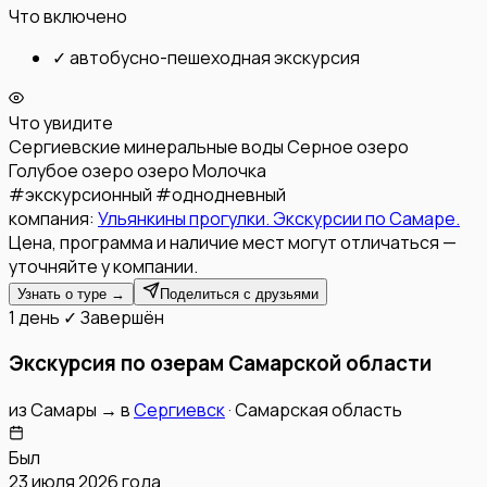
Что включено
✓
автобусно-пешеходная экскурсия
Что увидите
Сергиевские минеральные воды
Серное озеро
Голубое озеро
озеро Молочка
#
экскурсионный
#
однодневный
компания:
Ульянкины прогулки. Экскурсии по Самаре.
Цена, программа и наличие мест могут отличаться —
уточняйте у компании.
Узнать о туре →
Поделиться с друзьями
1 день
✓ Завершён
Экскурсия по озерам Самарской области
из
Самары
→
в
Сергиевск
·
Самарская область
Был
23 июля 2026 года