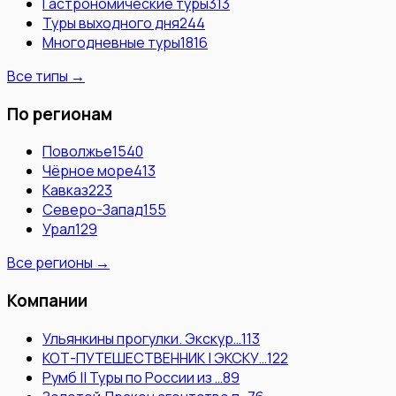
Гастрономические туры
313
Туры выходного дня
244
Многодневные туры
1816
Все типы →
По регионам
Поволжье
1540
Чёрное море
413
Кавказ
223
Северо-Запад
155
Урал
129
Все регионы →
Компании
Ульянкины прогулки. Экскур…
113
КОТ-ПУТЕШЕСТВЕННИК | ЭКСКУ…
122
Румб || Туры по России из …
89