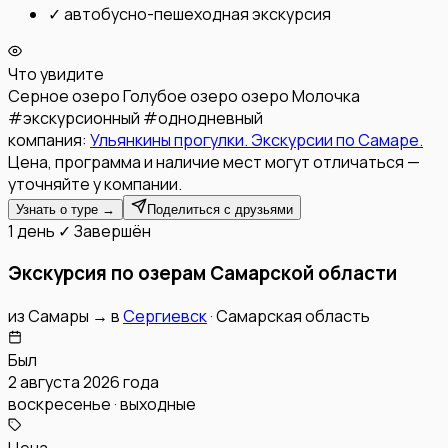
✓
автобусно-пешеходная экскурсия
Что увидите
Серное озеро
Голубое озеро
озеро Молочка
#
экскурсионный
#
однодневный
компания:
Ульянкины прогулки. Экскурсии по Самаре.
Цена, программа и наличие мест могут отличаться —
уточняйте у компании.
Узнать о туре →
Поделиться с друзьями
1 день
✓ Завершён
Экскурсия по озерам Самарской области
из
Самары
→
в
Сергиевск
·
Самарская область
Был
2 августа 2026 года
воскресенье · выходные