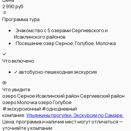
Цена
2 990 руб
Программа тура
·
Знакомство с 5 озерами Сергиевского и
Исаклинского районов
·
Посещение озер Серное, Голубое, Молочка
Что включено
✓
автобусно-пешеходная экскурсия
Что увидите
озеро Серное
Исаклинский район
Сергиевский район
озеро Молочка
озеро Голубое
#
экскурсионный
#
однодневный
компания:
Ульянкины прогулки. Экскурсии по Самаре.
Цена, программа и наличие мест могут отличаться —
уточняйте у компании.