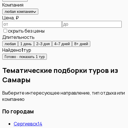
Компания
любая компания
Цена, ₽
скрыть без цены
Длительность
любая
1 день
2–3 дня
4–7 дней
8+ дней
Найдено
1
тур
Готово · показать
1
тур
Тематические подборки туров из
Самары
Выберите интересующее направление, тип отдыха или
компанию
По городам
Сергиевск
14