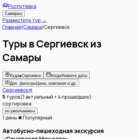
Роспутёвка
Самара
Разместить тур →
Главная
/
Самара
/
Сергиевск
Туры в Сергиевск из
Самары
Куда
●
Сергиевск
Когда
Укажите даты
Доп. фильтры
Цена, компания и др.
Сергиевск
✕
5
туров
(
1
актуальный
+
4
прошедших
)
сортировка:
по умолчанию
1 день
✱ Популярный
Автобусно-пешеходная экскурсия
«Самарская Мацеста»