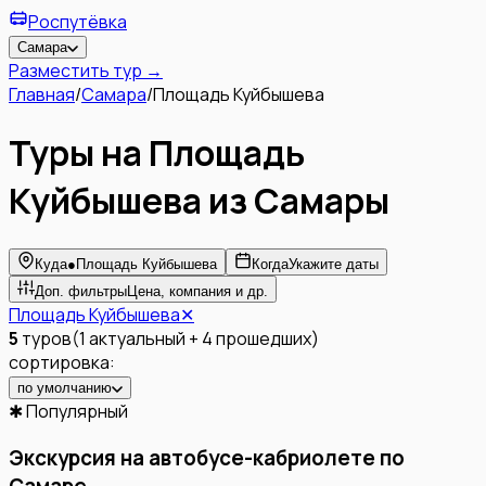
Роспутёвка
Самара
Разместить тур →
Главная
/
Самара
/
Площадь Куйбышева
Туры на Площадь
Куйбышева из Самары
Куда
●
Площадь Куйбышева
Когда
Укажите даты
Доп. фильтры
Цена, компания и др.
Площадь Куйбышева
✕
5
туров
(
1
актуальный
+
4
прошедших
)
сортировка:
по умолчанию
✱ Популярный
Экскурсия на автобусе-кабриолете по
Самаре