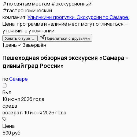
#
по святым местам
#
экскурсионный
#
гастрономический
компания:
Ульянкины прогулки. Экскурсии по Самаре.
Цена, программа и наличие мест могут отличаться —
уточняйте у компании.
Узнать о туре →
Поделиться с друзьями
1 день
✓ Завершён
Пешеходная обзорная экскурсия «Самара –
дивный град России»
по
Самаре
Был
10 июня 2026 года
среда
возврат:
10 июня 2026 года
Цена
500 руб