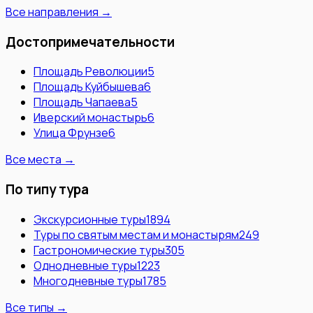
Все направления →
Достопримечательности
Площадь Революции
5
Площадь Куйбышева
6
Площадь Чапаева
5
Иверский монастырь
6
Улица Фрунзе
6
Все места →
По типу тура
Экскурсионные туры
1894
Туры по святым местам и монастырям
249
Гастрономические туры
305
Однодневные туры
1223
Многодневные туры
1785
Все типы →