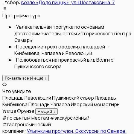
📍
сбор:
возле «Додо пиццы», ул. Шостаковича, 7
Программа тура
·
Увлекательная прогулка по основным
достопримечательностям исторического центра
Самары
·
Посещение трех городских площадей –
Куйбышева, Чапаева и Революции
·
Полюбоваться на прекрасный вид Волги с
Пушкинского сквера
Показать все (
4
ещё) ↓
Что увидите
Площадь Революции
Пушкинский сквер
Площадь
Куйбышева
Площадь Чапаева
Иверский монастырь
Улица Фрунзе
+ ещё
3
↓
#
по святым местам
#
экскурсионный
#
гастрономический
компания:
Ульянкины прогулки. Экскурсии по Самаре.