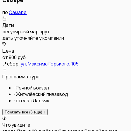
по
Самаре
Даты
регулярный маршрут
даты уточняйте у компании
Цена
от
800 руб
📍
сбор:
ул. Максима Горького, 105
Программа тура
·
Речной вокзал
·
Жигулёвский пивзавод
·
стела «Ладья»
Показать все (
3
ещё) ↓
Что увидите