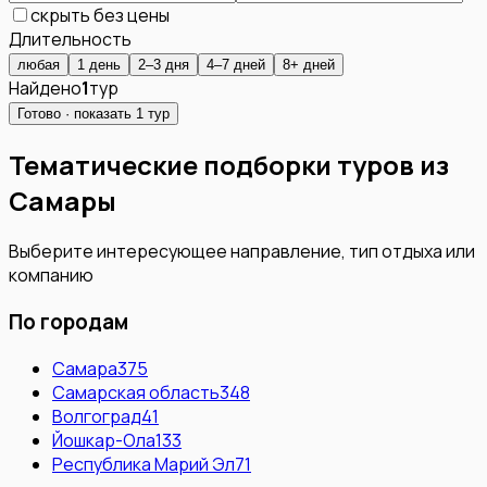
скрыть без цены
Длительность
любая
1 день
2–3 дня
4–7 дней
8+ дней
Найдено
1
тур
Готово · показать
1
тур
Тематические подборки туров из
Самары
Выберите интересующее направление, тип отдыха или
компанию
По городам
Самара
375
Самарская область
348
Волгоград
41
Йошкар-Ола
133
Республика Марий Эл
71