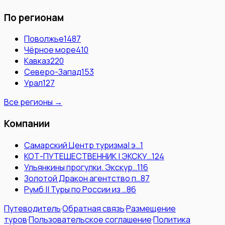
По регионам
Поволжье
1487
Чёрное море
410
Кавказ
220
Северо-Запад
153
Урал
127
Все регионы →
Компании
Самарский Центр туризма| э…
1
КОТ-ПУТЕШЕСТВЕННИК | ЭКСКУ…
124
Ульянкины прогулки. Экскур…
116
Золотой Дракон агентство п…
87
Румб || Туры по России из …
86
Путеводитель
·
Обратная связь
·
Размещение
туров
·
Пользовательское соглашение
·
Политика