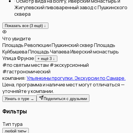
·
Осмотр вида на Волгу, Иверский монастырь и
Жигулевский пивоваренный завод с Пушкинского
сквера
Показать все (
3
ещё) ↓
Что увидите
Площадь Революции
Пушкинский сквер
Площадь
Куйбышева
Площадь Чапаева
Иверский монастырь
Улица Фрунзе
+ ещё
3
↓
#
по святым местам
#
экскурсионный
#
гастрономический
компания:
Ульянкины прогулки. Экскурсии по Самаре.
Цена, программа и наличие мест могут отличаться —
уточняйте у компании.
Узнать о туре →
Поделиться с друзьями
Фильтры
Тип тура
любой тип