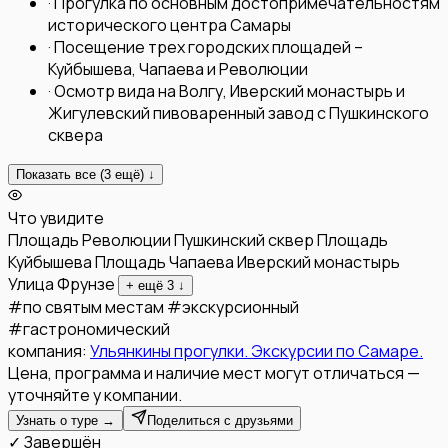
·
Прогулка по основным достопримечательностям
исторического центра Самары
·
Посещение трех городских площадей –
Куйбышева, Чапаева и Революции
·
Осмотр вида на Волгу, Иверский монастырь и
Жигулевский пивоваренный завод с Пушкинского
сквера
Показать все (
3
ещё) ↓
Что увидите
Площадь Революции
Пушкинский сквер
Площадь
Куйбышева
Площадь Чапаева
Иверский монастырь
Улица Фрунзе
+ ещё
3
↓
#
по святым местам
#
экскурсионный
#
гастрономический
компания:
Ульянкины прогулки. Экскурсии по Самаре.
Цена, программа и наличие мест могут отличаться —
уточняйте у компании.
Узнать о туре →
Поделиться с друзьями
✓ Завершён