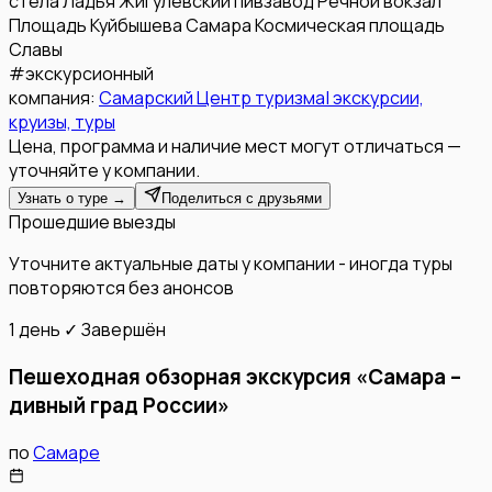
стела Ладья
Жигулёвский пивзавод
Речной вокзал
Площадь Куйбышева
Самара Космическая
площадь
Славы
#
экскурсионный
компания:
Самарский Центр туризма| экскурсии,
круизы, туры
Цена, программа и наличие мест могут отличаться —
уточняйте у компании.
Узнать о туре →
Поделиться с друзьями
Прошедшие выезды
Уточните актуальные даты у компании - иногда туры
повторяются без анонсов
1 день
✓ Завершён
Пешеходная обзорная экскурсия «Самара –
дивный град России»
по
Самаре