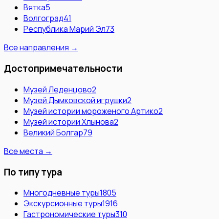
Вятка
5
Волгоград
41
Республика Марий Эл
73
Все направления →
Достопримечательности
Музей Леденцово
2
Музей Дымковской игрушки
2
Музей истории мороженого Артико
2
Музей истории Хлынова
2
Великий Болгар
79
Все места →
По типу тура
Многодневные туры
1805
Экскурсионные туры
1916
Гастрономические туры
310