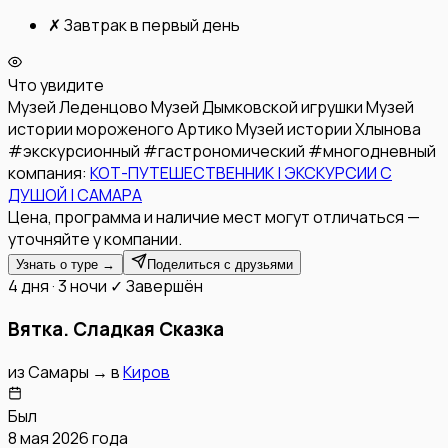
✗
Завтрак в первый день
Что увидите
Музей Леденцово
Музей Дымковской игрушки
Музей
истории мороженого Артико
Музей истории Хлынова
#
экскурсионный
#
гастрономический
#
многодневный
компания:
КОТ-ПУТЕШЕСТВЕННИК | ЭКСКУРСИИ С
ДУШОЙ | САМАРА
Цена, программа и наличие мест могут отличаться —
уточняйте у компании.
Узнать о туре →
Поделиться с друзьями
4 дня · 3 ночи
✓ Завершён
Вятка. Сладкая Сказка
из
Самары
→
в
Киров
Был
8 мая 2026 года