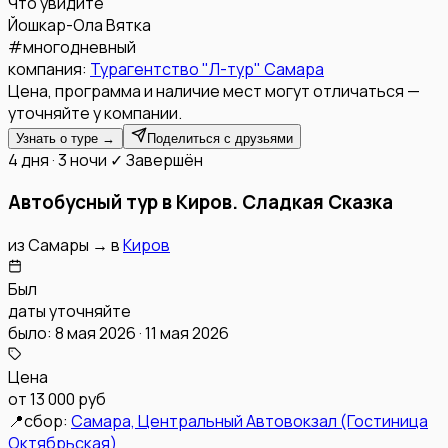
Что увидите
Йошкар-Ола
Вятка
#
многодневный
компания:
Турагентство "Л-тур" Самара
Цена, программа и наличие мест могут отличаться —
уточняйте у компании.
Узнать о туре →
Поделиться с друзьями
4 дня · 3 ночи
✓ Завершён
Автобусный тур в Киров. Сладкая Сказка
из
Самары
→
в
Киров
Был
даты уточняйте
было: 8 мая 2026 · 11 мая 2026
Цена
от
13 000 руб
📍
сбор:
Самара, Центральный Автовокзал (Гостиница
Октябрьская)