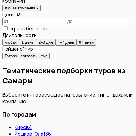
Компания
любая компания
Цена, ₽
скрыть без цены
Длительность
любая
1 день
2–3 дня
4–7 дней
8+ дней
Найдено
1
тур
Готово · показать
1
тур
Тематические подборки туров из
Самары
Выберите интересующее направление, тип отдыха или
компанию
По городам
Киров
4
Йошкар-Ола
136