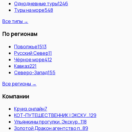
Однодневные туры
1246
Туры на море
548
Все типы →
По регионам
Поволжье
1513
Русский Север
11
Чёрное море
412
Кавказ
221
Северо-Запад
155
Все регионы →
Компании
Круиз.онлайн
7
КОТ-ПУТЕШЕСТВЕННИК | ЭКСКУ…
129
Ульянкины прогулки. Экскур…
118
Золотой Дракон агентство п…
89