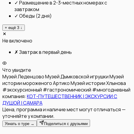
✓
Размещение в 2-3-местных номерах с
завтраком
✓
Обеды (2 дня)
+ ещё
3
↓
Не включено
✗
Завтрак в первый день
Что увидите
Музей Леденцово
Музей Дымковской игрушки
Музей
истории мороженого Артико
Музей истории Хлынова
#
экскурсионный
#
гастрономический
#
многодневный
компания:
КОТ-ПУТЕШЕСТВЕННИК | ЭКСКУРСИИ С
ДУШОЙ | САМАРА
Цена, программа и наличие мест могут отличаться —
уточняйте у компании.
Узнать о туре →
Поделиться с друзьями