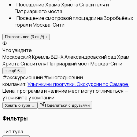
·
Посещение Храма Христа Спасителя и
Патриаршего моста
·
Посещение смотровой площадки на Воробьёвых
горах и Москва-Сити
Показать все (
3
ещё) ↓
Что увидите
Московский Кремль
ВДНХ
Александровский сад
Храм
Христа Спасителя
Патриарший мост
Москва-Сити
+ ещё
6
↓
#
экскурсионный
#
многодневный
компания:
Ульянкины прогулки. Экскурсии по Самаре.
Цена, программа и наличие мест могут отличаться —
уточняйте у компании.
Узнать о туре →
Поделиться с друзьями
Фильтры
Тип тура