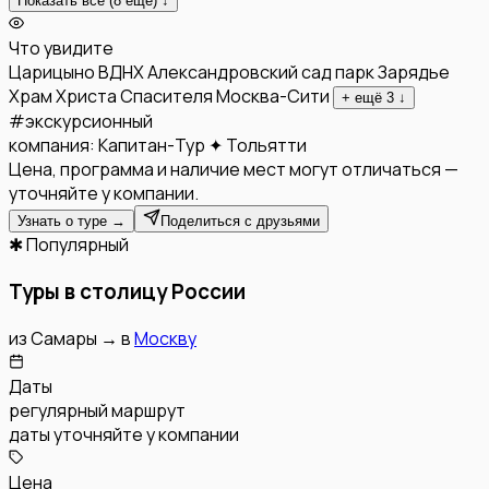
Показать все (
8
ещё) ↓
Что увидите
Царицыно
ВДНХ
Александровский сад
парк Зарядье
Храм Христа Спасителя
Москва-Сити
+ ещё
3
↓
#
экскурсионный
компания:
Капитан-Тур ✦ Тольятти
Цена, программа и наличие мест могут отличаться —
уточняйте у компании.
Узнать о туре →
Поделиться с друзьями
✱ Популярный
Туры в столицу России
из
Самары
→
в
Москву
Даты
регулярный маршрут
даты уточняйте у компании
Цена