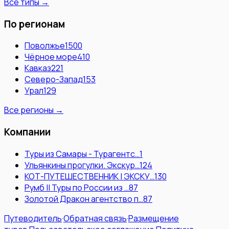
Все типы →
По регионам
Поволжье
1500
Чёрное море
410
Кавказ
221
Северо-Запад
153
Урал
129
Все регионы →
Компании
Туры из Самары - Турагентс…
1
Ульянкины прогулки. Экскур…
124
КОТ-ПУТЕШЕСТВЕННИК | ЭКСКУ…
130
Румб || Туры по России из …
87
Золотой Дракон агентство п…
87
Путеводитель
·
Обратная связь
·
Размещение