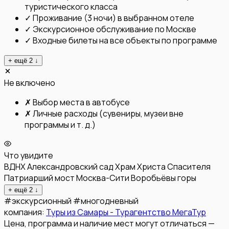
туристического класса
✓
Проживание (3 ночи) в выбранном отеле
✓
Экскурсионное обслуживание по Москве
✓
Входные билеты на все объекты по программе
+ ещё
2
↓
Не включено
✗
Выбор места в автобусе
✗
Личные расходы (сувениры, музеи вне
программы и т. д.)
Что увидите
ВДНХ
Александровский сад
Храм Христа Спасителя
Патриарший мост
Москва-Сити
Воробьёвы горы
+ ещё
2
↓
#
экскурсионный
#
многодневный
компания:
Туры из Самары - Турагентство МегаТур
Цена, программа и наличие мест могут отличаться —