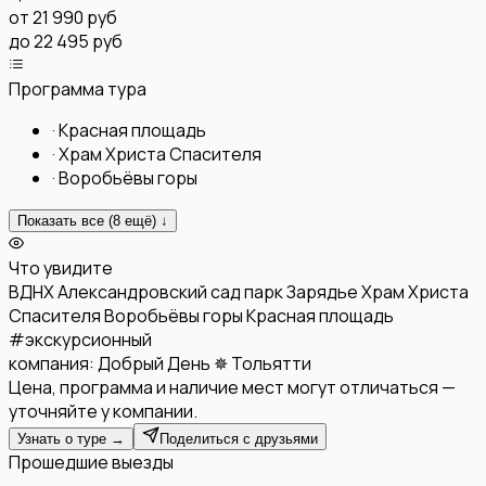
от
21 990 руб
до 22 495 руб
Программа тура
·
Красная площадь
·
Храм Христа Спасителя
·
Воробьёвы горы
Показать все (
8
ещё) ↓
Что увидите
ВДНХ
Александровский сад
парк Зарядье
Храм Христа
Спасителя
Воробьёвы горы
Красная площадь
#
экскурсионный
компания:
Добрый День ✵ Тольятти
Цена, программа и наличие мест могут отличаться —
уточняйте у компании.
Узнать о туре →
Поделиться с друзьями
Прошедшие выезды