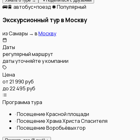
Узнать о туре →
Поделиться с друзьями
🚌🚆 автобус+поезд
✱ Популярный
Экскурсионный тур в Москву
из
Самары
→
в
Москву
Даты
регулярный маршрут
даты уточняйте у компании
Цена
от
21 990 руб
до 22 495 руб
Программа тура
·
Посещение Красной площади
·
Посещение Храма Христа Спасителя
·
Посещение Воробьёвых гор