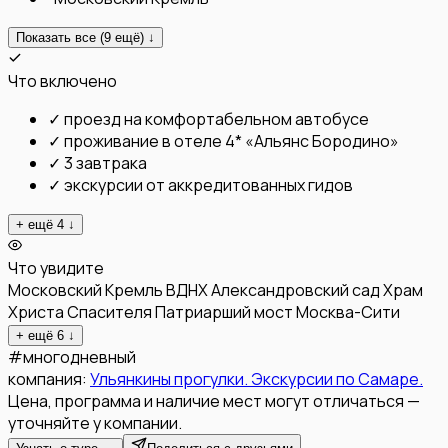
Показать все (
9
ещё) ↓
Что включено
✓
проезд на комфортабельном автобусе
✓
проживание в отеле 4* «Альянс Бородино»
✓
3 завтрака
✓
экскурсии от аккредитованных гидов
+ ещё
4
↓
Что увидите
Московский Кремль
ВДНХ
Александровский сад
Храм
Христа Спасителя
Патриарший мост
Москва-Сити
+ ещё
6
↓
#
многодневный
компания:
Ульянкины прогулки. Экскурсии по Самаре.
Цена, программа и наличие мест могут отличаться —
уточняйте у компании.