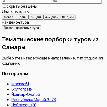
скрыть без цены
Длительность
любая
1 день
2–3 дня
4–7 дней
8+ дней
Найдено
4
тура
Готово · показать
4
тура
Тематические подборки туров из
Самары
Выберите интересующее направление, тип отдыха или
компанию
По городам
Москва
61
Волгоград
41
Йошкар-Ола
136
Республика Марий Эл
73
Чебоксары
20