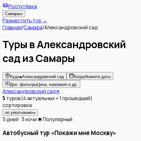
Роспутёвка
Самара
Разместить тур →
Главная
/
Самара
/
Александровский сад
Туры в Александровский
сад из Самары
Куда
●
Александровский сад
Когда
Укажите даты
Доп. фильтры
Цена, компания и др.
Александровский сад
✕
5
туров
(
4
актуальных
+
1
прошедший
)
сортировка:
по умолчанию
5 дней · 3 ночи
✱ Популярный
Автобусный тур «Покажи мне Москву»