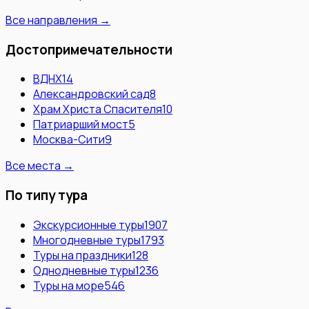
Все направления →
Достопримечательности
ВДНХ
14
Александровский сад
8
Храм Христа Спасителя
10
Патриарший мост
5
Москва-Сити
9
Все места →
По типу тура
Экскурсионные туры
1907
Многодневные туры
1793
Туры на праздники
128
Однодневные туры
1236
Туры на море
546