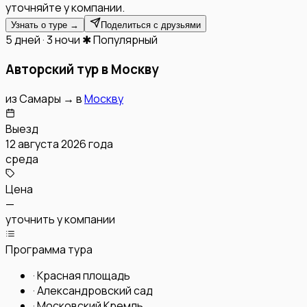
уточняйте у компании.
Узнать о туре →
Поделиться с друзьями
5 дней · 3 ночи
✱ Популярный
Авторский тур в Москву
из
Самары
→
в
Москву
Выезд
12 августа 2026 года
среда
Цена
—
уточнить у компании
Программа тура
·
Красная площадь
·
Александровский сад
·
Московский Кремль