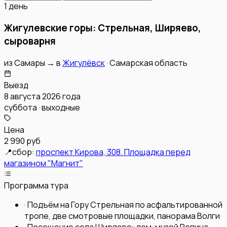
1 день
Жигулевские горы: Стрельная, Ширяево,
сыроварня
из
Самары
→
в
Жигулёвск
·
Самарская область
Выезд
8 августа 2026 года
суббота · выходные
Цена
2 990 руб
📍
сбор:
проспект Кирова, 308. Площадка перед
магазином "Магнит"
Программа тура
·
Подъём на Гору Стрельная по асфальтированной
тропе, две смотровые площадки, панорама Волги
·
Посещение села Ширяево: дом-музей Репина,