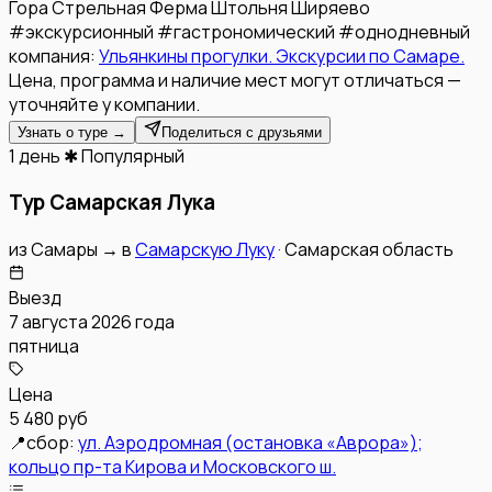
Гора Стрельная
Ферма
Штольня
Ширяево
#
экскурсионный
#
гастрономический
#
однодневный
компания:
Ульянкины прогулки. Экскурсии по Самаре.
Цена, программа и наличие мест могут отличаться —
уточняйте у компании.
Узнать о туре →
Поделиться с друзьями
1 день
✱ Популярный
Тур Самарская Лука
из
Самары
→
в
Самарскую Луку
·
Самарская область
Выезд
7 августа 2026 года
пятница
Цена
5 480 руб
📍
сбор:
ул. Аэродромная (остановка «Аврора»);
кольцо пр-та Кирова и Московского ш.