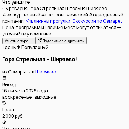
Что увидите
Сыроварня
Гора Стрельная
Штольня
Ширяево
#
экскурсионный
#
гастрономический
#
однодневный
компания:
Ульянкины прогулки. Экскурсии по Самаре.
Цена, программа и наличие мест могут отличаться —
уточняйте у компании.
Узнать о туре →
Поделиться с друзьями
1 день
✱ Популярный
Гора Стрельная + Ширяево!
из
Самары
→
в
Ширяево
Выезд
16 августа 2026 года
воскресенье · выходные
Цена
2 090 руб
Что увидите