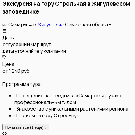
Экскурсия на гору Стрельная в Жигулёвском
заповеднике
из
Самары
→
в
Жигулёвск
·
Самарская область
Даты
регулярный маршрут
даты уточняйте у компании
Цена
от
1 240 руб
Программа тура
·
Посещение заповедника «Самарская Лука» с
профессиональным гидом
·
Знакомство с уникальными растениями региона
·
Подъём на гору Стрельную
Показать все (
1
ещё) ↓