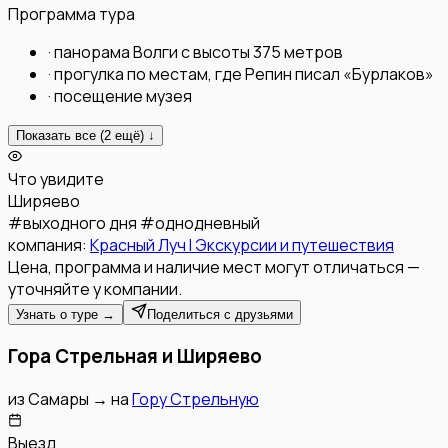
Программа тура
·
панорама Волги с высоты 375 метров
·
прогулка по местам, где Репин писал «Бурлаков»
·
посещение музея
Показать все (
2
ещё) ↓
Что увидите
Ширяево
#
выходного дня
#
однодневный
компания:
Красный Луч l Экскурсии и путешествия
Цена, программа и наличие мест могут отличаться —
уточняйте у компании.
Узнать о туре →
Поделиться с друзьями
Гора Стрельная и Ширяево
из
Самары
→
на
Гору Стрельную
Выезд