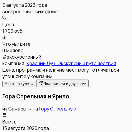
9 августа 2026 года
воскресенье · выходные
Цена
1 790 руб
Что увидите
Ширяево
#
экскурсионный
компания:
Красный Луч l Экскурсии и путешествия
Цена, программа и наличие мест могут отличаться —
уточняйте у компании.
Узнать о туре →
Поделиться с друзьями
Гора Стрельная и Ярило
из
Самары
→
на
Гору Стрельную
Выезд
15 августа 2026 года