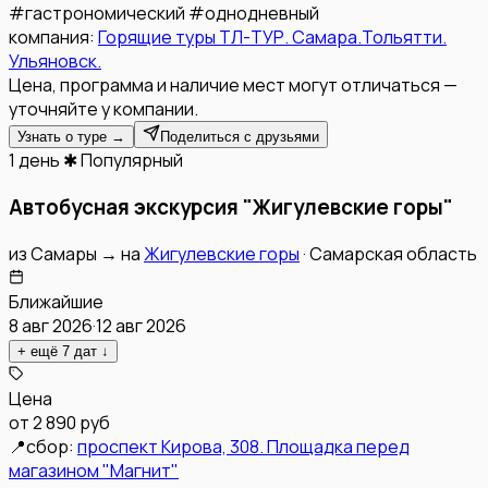
#
гастрономический
#
однодневный
компания:
Горящие туры ТЛ-ТУР. Самара.Тольятти.
Ульяновск.
Цена, программа и наличие мест могут отличаться —
уточняйте у компании.
Узнать о туре →
Поделиться с друзьями
1 день
✱ Популярный
Автобусная экскурсия "Жигулевские горы"
из
Самары
→
на
Жигулевские горы
·
Самарская область
Ближайшие
8 авг 2026
·
12 авг 2026
+ ещё
7
дат
↓
Цена
от
2 890 руб
📍
сбор:
проспект Кирова, 308. Площадка перед
магазином "Магнит"