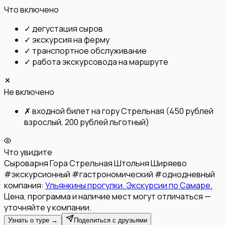
Что включено
✓
дегустация сыров
✓
экскурсия на ферму
✓
транспортное обслуживание
✓
работа экскурсовода на маршруте
Не включено
✗
входной билет на гору Стрельная (450 рублей
взрослый, 200 рублей льготный)
Что увидите
Сыроварня
Гора Стрельная
Штольня
Ширяево
#
экскурсионный
#
гастрономический
#
однодневный
компания:
Ульянкины прогулки. Экскурсии по Самаре.
Цена, программа и наличие мест могут отличаться —
уточняйте у компании.
Узнать о туре →
Поделиться с друзьями