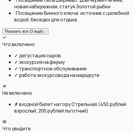
новая набережная, статуя Золотой рыбки
·
Посещение Винного ключа: источник с целебной
водой, беседки для отдыха
Показать все (
3
ещё) ↓
Что включено
✓
дегустация сыров
✓
экскурсия на ферму
✓
транспортное обслуживание
✓
работа экскурсовода на маршруте
Не включено
✗
входной билет на гору Стрельная (450 рублей
взрослый, 200 рублей льготный)
Что увидите