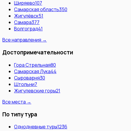
Ширяево
107
Самарская область
350
Жигулёвск
51
Самара
377
Волгоград
41
Все направления →
Достопримечательности
Гора Стрельная
80
Самарская Лука
44
Сыроварня
30
Штольни
7
Жигулевские горы
21
Все места →
По типу тура
Однодневные туры
1236