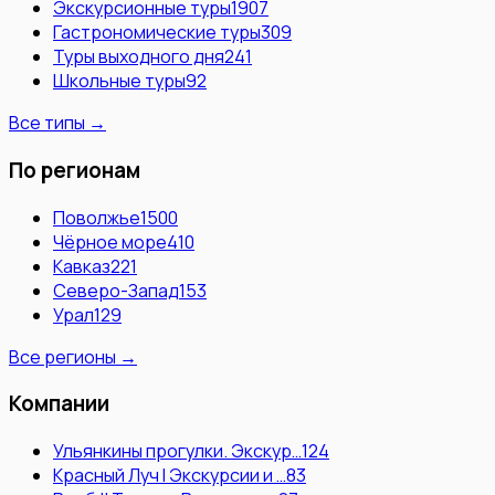
Экскурсионные туры
1907
Гастрономические туры
309
Туры выходного дня
241
Школьные туры
92
Все типы →
По регионам
Поволжье
1500
Чёрное море
410
Кавказ
221
Северо-Запад
153
Урал
129
Все регионы →
Компании
Ульянкины прогулки. Экскур…
124
Красный Луч l Экскурсии и …
83