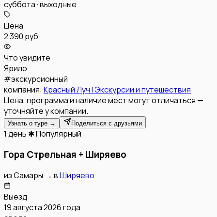
суббота · выходные
Цена
2 390 руб
Что увидите
Ярило
#
экскурсионный
компания:
Красный Луч l Экскурсии и путешествия
Цена, программа и наличие мест могут отличаться —
уточняйте у компании.
Узнать о туре →
Поделиться с друзьями
1 день
✱ Популярный
Гора Стрельная + Ширяево
из
Самары
→
в
Ширяево
Выезд
19 августа 2026 года