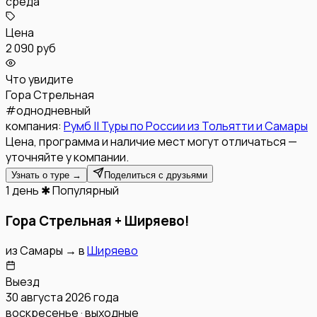
среда
Цена
2 090 руб
Что увидите
Гора Стрельная
#
однодневный
компания:
Румб || Туры по России из Тольятти и Самары
Цена, программа и наличие мест могут отличаться —
уточняйте у компании.
Узнать о туре →
Поделиться с друзьями
1 день
✱ Популярный
Гора Стрельная + Ширяево!
из
Самары
→
в
Ширяево
Выезд
30 августа 2026 года
воскресенье · выходные