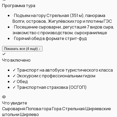
Программа тура
·
Подъем на гору Стрельная (351 м), панорама
Волги, островов, Жигулёвских гор и плотины ГЭС
·
Посещение сыроварни, дегустация 7 видов сыра,
знакомство с производством, сырохранилище
·
Горячий обед в формате стрит-фуд
Показать все (
4
ещё) ↓
Что включено
✓
Транспорт на автобусе туристического класса
✓
Экскурсии с профессиональным гидом
✓
Обед
✓
Транспортная страховка (ОСГОП)
Что увидите
Сыроварня
Попова гора
Гора Стрельная
Ширяевские
штольни
Ширяево