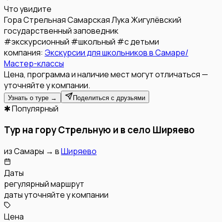
Что увидите
Гора Стрельная
Самарская Лука
Жигулёвский
государственный заповедник
#
экскурсионный
#
школьный
#
с детьми
компания:
Экскурсии для школьников в Самаре/
Мастер-классы
Цена, программа и наличие мест могут отличаться —
уточняйте у компании.
Узнать о туре →
Поделиться с друзьями
✱ Популярный
Тур на гору Стрельную и в село Ширяево
из
Самары
→
в
Ширяево
Даты
регулярный маршрут
даты уточняйте у компании
Цена