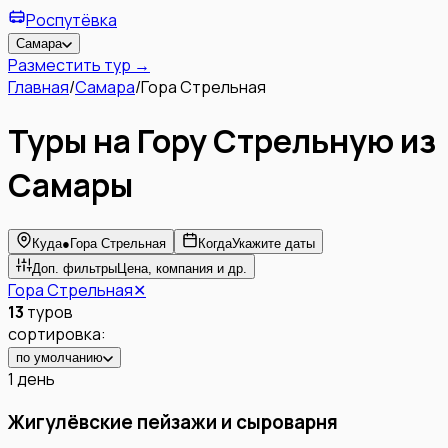
Роспутёвка
Самара
Разместить тур →
Главная
/
Самара
/
Гора Стрельная
Туры на Гору Стрельную из
Самары
Куда
●
Гора Стрельная
Когда
Укажите даты
Доп. фильтры
Цена, компания и др.
Гора Стрельная
✕
13
туров
сортировка:
по умолчанию
1 день
Жигулёвские пейзажи и сыроварня