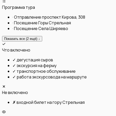
Программа тура
·
Отправление проспект Кирова, 308
·
Посещение Горы Стрельная
·
Посещение Села Ширяево
Показать все (
2
ещё) ↓
Что включено
✓
дегустация сыров
✓
экскурсия на ферму
✓
транспортное обслуживание
✓
работа экскурсовода на маршруте
Не включено
✗
входной билет на гору Стрельная