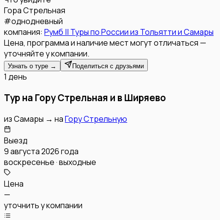
Гора Стрельная
#
однодневный
компания:
Румб || Туры по России из Тольятти и Самары
Цена, программа и наличие мест могут отличаться —
уточняйте у компании.
Узнать о туре →
Поделиться с друзьями
1 день
Тур на Гору Стрельная и в Ширяево
из
Самары
→
на
Гору Стрельную
Выезд
9 августа 2026 года
воскресенье · выходные
Цена
—
уточнить у компании