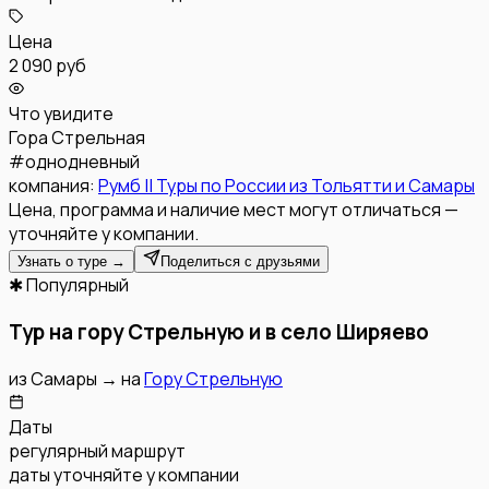
Цена
2 090 руб
Что увидите
Гора Стрельная
#
однодневный
компания:
Румб || Туры по России из Тольятти и Самары
Цена, программа и наличие мест могут отличаться —
уточняйте у компании.
Узнать о туре →
Поделиться с друзьями
✱ Популярный
Тур на гору Стрельную и в село Ширяево
из
Самары
→
на
Гору Стрельную
Даты
регулярный маршрут
даты уточняйте у компании