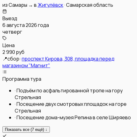
из
Самары
→
в
Жигулёвск
·
Самарская область
Выезд
6 августа 2026 года
четверг
Цена
2 990 руб
📍
сбор:
проспект Кирова, 308, площадка перед
магазином "Магнит"
Программа тура
·
Подъём по асфальтированной тропе на гору
Стрельная
·
Посещение двух смотровых площадок на горе
Стрельная
·
Посещение дома-музея Репина в селе Ширяево
Показать все (
7
ещё) ↓