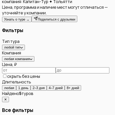
компания:
Капитан-Тур ✦ Тольятти
Цена, программа и наличие мест могут отличаться —
уточняйте у компании.
Узнать о туре →
Поделиться с друзьями
Фильтры
Тип тура
любой тип
Компания
любая компания
Цена, ₽
скрыть без цены
Длительность
любая
1 день
2–3 дня
4–7 дней
8+ дней
Найдено
5
туров
✕
Все фильтры