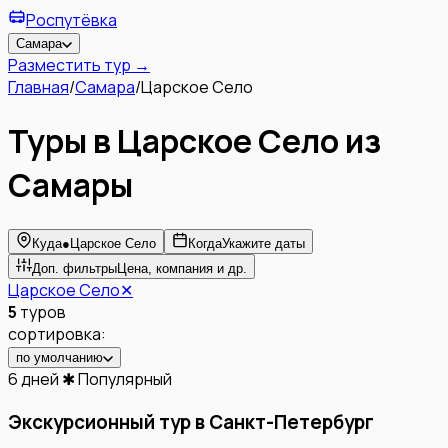
Роспутёвка
Самара
Разместить тур →
Главная
/
Самара
/
Царское Село
Туры в Царское Село из
Самары
Куда
●
Царское Село
Когда
Укажите даты
Доп. фильтры
Цена, компания и др.
Царское Село
✕
5
туров
сортировка:
по умолчанию
6 дней
✱ Популярный
Экскурсионный тур в Санкт-Петербург