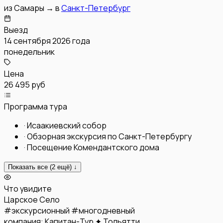
из
Самары
→
в
Санкт-Петербург
Выезд
14 сентября 2026 года
понедельник
Цена
26 495 руб
Программа тура
·
Исаакиевский собор
·
Обзорная экскурсия по Санкт-Петербургу
·
Посещение Комендантского дома
Показать все (
2
ещё) ↓
Что увидите
Царское Село
#
экскурсионный
#
многодневный
компания:
Капитан-Тур ✦ Тольятти