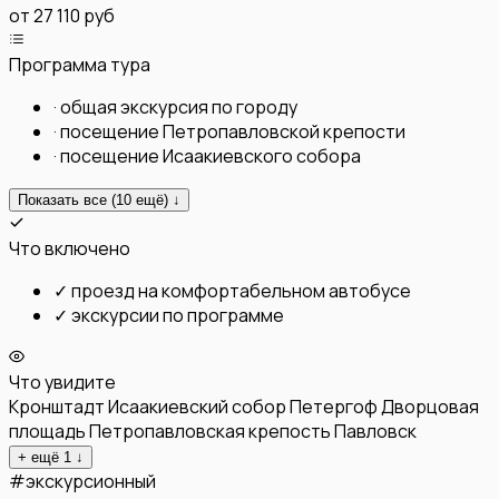
от
27 110 руб
Программа тура
·
общая экскурсия по городу
·
посещение Петропавловской крепости
·
посещение Исаакиевского собора
Показать все (
10
ещё) ↓
Что включено
✓
проезд на комфортабельном автобусе
✓
экскурсии по программе
Что увидите
Кронштадт
Исаакиевский собор
Петергоф
Дворцовая
площадь
Петропавловская крепость
Павловск
+ ещё
1
↓
#
экскурсионный