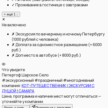
✓
Проживание в гостинице с завтраками
+ ещё
1
↓
Не включено
✗
Экскурсия по вечернему и ночному Петербургу
(1000 рублей с человека)
✗
Доплата за одноместное размещение (+ 6000
руб.)
✗
Доп место в автобусе (+ 8000 руб.)
Что увидите
Петергоф
Царское Село
#
экскурсионный
#
праздничный
#
многодневный
компания:
КОТ-ПУТЕШЕСТВЕННИК | ЭКСКУРСИИ С
ДУШОЙ | САМАРА
Цена, программа и наличие мест могут отличаться —
уточняйте у компании.
Узнать о туре →
Поделиться с друзьями