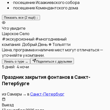
·
посещение Исаакиевского собора
·
посещение Комендантского дома
Показать все (
2
ещё) ↓
Что увидите
Царское Село
#
экскурсионный
#
многодневный
компания:
Добрый День ✵ Тольятти
Цена, программа и наличие мест могут отличаться —
уточняйте у компании.
Узнать о туре →
Поделиться с друзьями
5 дней · 4 ночи
Праздник закрытия фонтанов в Санкт-
Петербурге
из
Самары
→
в
Санкт-Петербург
Выезд