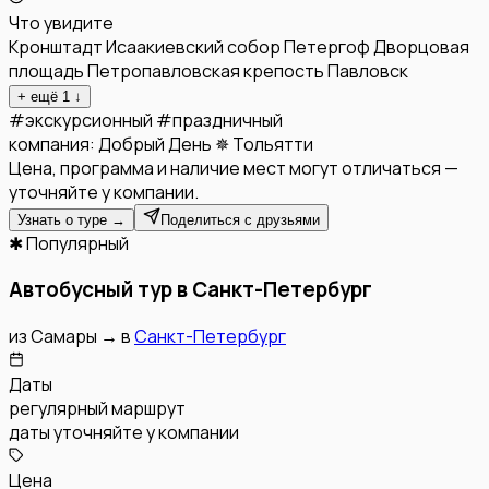
Что увидите
Кронштадт
Исаакиевский собор
Петергоф
Дворцовая
площадь
Петропавловская крепость
Павловск
+ ещё
1
↓
#
экскурсионный
#
праздничный
компания:
Добрый День ✵ Тольятти
Цена, программа и наличие мест могут отличаться —
уточняйте у компании.
Узнать о туре →
Поделиться с друзьями
✱ Популярный
Автобусный тур в Санкт-Петербург
из
Самары
→
в
Санкт-Петербург
Даты
регулярный маршрут
даты уточняйте у компании
Цена