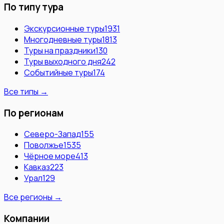
По типу тура
Экскурсионные туры
1931
Многодневные туры
1813
Туры на праздники
130
Туры выходного дня
242
Событийные туры
174
Все типы →
По регионам
Северо-Запад
155
Поволжье
1535
Чёрное море
413
Кавказ
223
Урал
129
Все регионы →
Компании