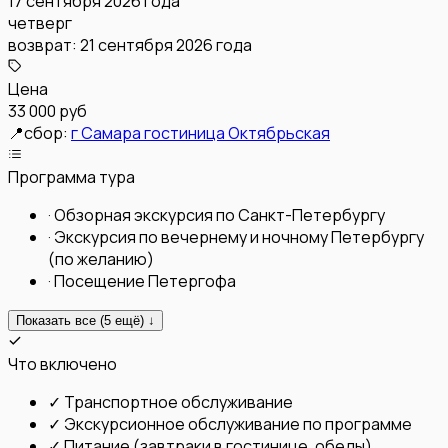
17 сентября 2026 года
четверг
возврат:
21 сентября 2026 года
Цена
33 000 руб
📍
сбор:
г Самара гостиница Октябрьская
Программа тура
·
Обзорная экскурсия по Санкт-Петербургу
·
Экскурсия по вечернему и ночному Петербургу
(по желанию)
·
Посещение Петергофа
Показать все (
5
ещё) ↓
Что включено
✓
Транспортное обслуживание
✓
Экскурсионное обслуживание по программе
✓
Питание (завтраки в гостинице, обеды)