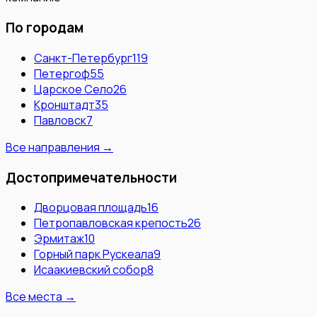
По городам
Санкт-Петербург
119
Петергоф
55
Царское Село
26
Кронштадт
35
Павловск
7
Все направления →
Достопримечательности
Дворцовая площадь
16
Петропавловская крепость
26
Эрмитаж
10
Горный парк Рускеала
9
Исаакиевский собор
8
Все места →