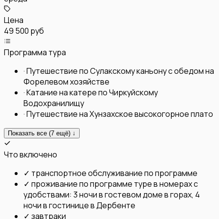
Цена
49 500 руб
Программа тура
·
Путешествие по Сулакскому каньону с обедом на
Форелевом хозяйстве
·
Катание на катере по Чиркуйскому
Водохранилищу
·
Путешествие на Хунзахское высокогорное плато
Показать все (
7
ещё) ↓
Что включено
✓
транспортное обслуживание по программе
✓
проживание по программе туре в номерах с
удобствами: 3 ночи в гостевом доме в горах, 4
ночи в гостинице в Дербенте
✓
завтраки