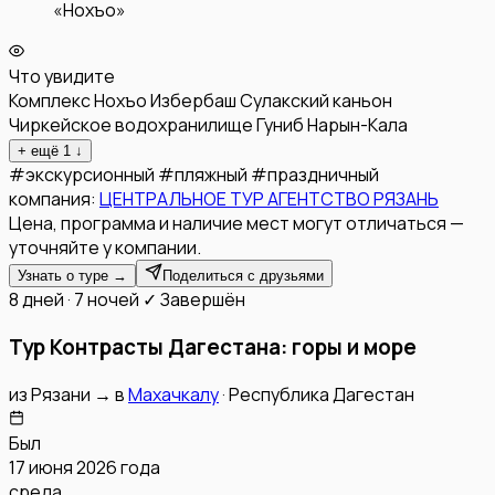
«Нохъо»
Что увидите
Комплекс Нохъо
Избербаш
Сулакский каньон
Чиркейское водохранилище
Гуниб
Нарын-Кала
+ ещё
1
↓
#
экскурсионный
#
пляжный
#
праздничный
компания:
ЦЕНТРАЛЬНОЕ ТУР АГЕНТСТВО РЯЗАНЬ
Цена, программа и наличие мест могут отличаться —
уточняйте у компании.
Узнать о туре →
Поделиться с друзьями
8 дней · 7 ночей
✓ Завершён
Тур Контрасты Дагестана: горы и море
из
Рязани
→
в
Махачкалу
·
Республика Дагестан
Был
17 июня 2026 года
среда