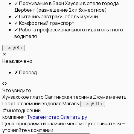
✓
Проживание в Барн Хаусе и в отеле города
Дербент (размещение 2х и 3х местное)
✓
Питание: завтраки, обеды и ужины
✓
Комфортный транспорт
✓
Работа профессионального гида и опытного
водителя
+ ещё
9
↓
Не включено
✗
Проезд
Что увидите
Хунзахское плато
Салтинская теснина
Джума мечеть
Гоор
Подземный водопад
Магалы
+ ещё
11
↓
#
многодневный
компания:
Турагентство Слетать.ру
Цена, программа и наличие мест могут отличаться —
уточняйте у компании.