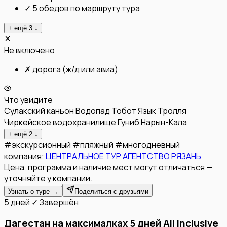
✓
5 обедов по маршруту тура
+ ещё
3
↓
Не включено
✗
дорога (ж/д или авиа)
Что увидите
Сулакский каньон
Водопад Тобот
Язык Тролля
Чиркейское водохранилище
Гуниб
Нарын-Кала
+ ещё
2
↓
#
экскурсионный
#
пляжный
#
многодневный
компания:
ЦЕНТРАЛЬНОЕ ТУР АГЕНТСТВО РЯЗАНЬ
Цена, программа и наличие мест могут отличаться —
уточняйте у компании.
Узнать о туре →
Поделиться с друзьями
5 дней
✓ Завершён
Дагестан на максималках 5 дней All Inclusive