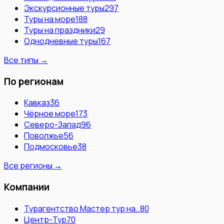
Экскурсионные туры
297
Туры на море
188
Туры на праздники
29
Однодневные туры
167
Все типы →
По регионам
Кавказ
36
Чёрное море
173
Северо-Запад
96
Поволжье
56
Подмосковье
38
Все регионы →
Компании
Турагентство Мастер тур на…
80
Центр-Тур
70