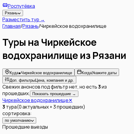
Роспутёвка
Рязань
Разместить тур →
Главная
/
Рязань
/
Чиркейское водохранилище
Туры на Чиркейское
водохранилище из Рязани
Куда
●
Чиркейское водохранилище
Когда
Укажите даты
Доп. фильтры
Цена, компания и др.
Свежих анонсов под фильтр нет, но есть
3
из
прошедших.
Показать прошедшие →
Чиркейское водохранилище
✕
3
тура
(
0
актуальных
+
3
прошедших
)
сортировка:
по умолчанию
Прошедшие выезды