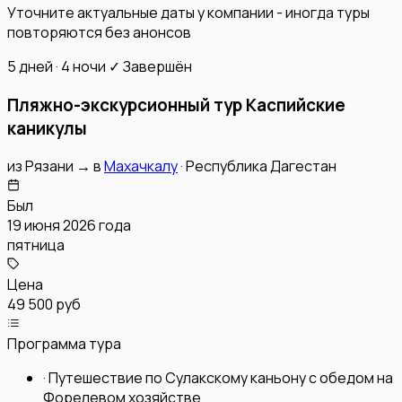
Уточните актуальные даты у компании - иногда туры
повторяются без анонсов
5 дней · 4 ночи
✓ Завершён
Пляжно-экскурсионный тур Каспийские
каникулы
из
Рязани
→
в
Махачкалу
·
Республика Дагестан
Был
19 июня 2026 года
пятница
Цена
49 500 руб
Программа тура
·
Путешествие по Сулакскому каньону с обедом на
Форелевом хозяйстве