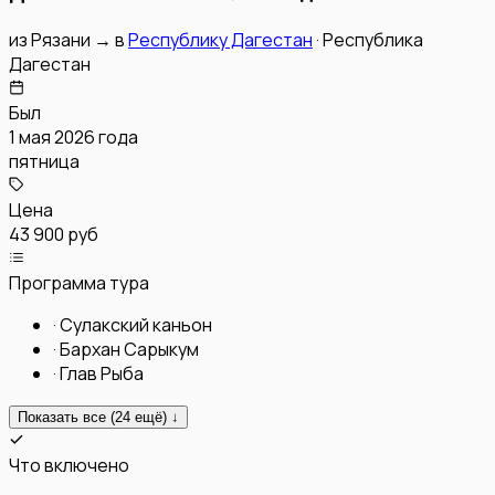
из
Рязани
→
в
Республику Дагестан
·
Республика
Дагестан
Был
1 мая 2026 года
пятница
Цена
43 900 руб
Программа тура
·
Сулакский каньон
·
Бархан Сарыкум
·
Глав Рыба
Показать все (
24
ещё) ↓
Что включено