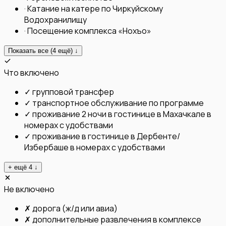
·
Катание на катере по Чиркуйскому
Водохранилищу
·
Посещение комплекса «Нохъо»
Показать все (
4
ещё) ↓
Что включено
✓
групповой трансфер
✓
транспортное обслуживание по программе
✓
проживание 2 ночи в гостинице в Махачкале в
номерах с удобствами
✓
проживание в гостинице в Дербенте/
Избербаше в номерах с удобствами
+ ещё
4
↓
Не включено
✗
дорога (ж/д или авиа)
✗
дополнительные развлечения в комплексе