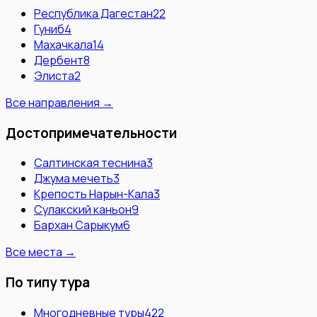
Республика Дагестан
22
Гуниб
4
Махачкала
14
Дербент
8
Элиста
2
Все направления →
Достопримечательности
Салтинская теснина
3
Джума мечеть
3
Крепость Нарын-Кала
3
Сулакский каньон
9
Бархан Сарыкум
6
Все места →
По типу тура
Многодневные туры
422